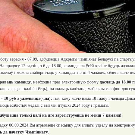
боту верасня - 0
7
.09, адбудзецца Адкрыты чэмпіянат Беларусі па спартыўн
На працягу 12 гадзін, з 6 да 18.00, каманды па ўсёй краіне будуць адзна
з зменаў і можна спаборнічаць у камандах з 3 ці 4 чалавек
, сёлета яшчэ н
траваць каманду
, неабходна праз электронную форму
даслаць да 18.00 
ага чальца – калі ён ёсць), пазначыць капітана, мабільны тэлефон для сувя
у
-
10 руб з
удзельні
ка
(-цы);
тыя, каму яшчэ няма 18 гадоў і чальцы Дзік
аюць
асабістыя
медал
і
с
вывяай птушкі 2024 году і граматы.
адбудзецца
тольк
і
калі на яго зарэгіструецца не менш 7 каманд!
адку 0
6.09.2024
В
ы
атрымаеце спасылку для аплаты ўдзелу на электронну
ць да пачатку Чэмпіянату
.