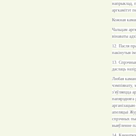
напрыклад, п
аргкамітэт п
Кожная каман
Чальцам аргк
вінаваты адх
12. Пасля п
пакінутыя ім
13. Спрэчны
даслаць назі
Любая каманд
чэмпіянату, 
з'яўляецца а
папярэдняга
арганізацыю
апеляцыі
Ж
у
спрэчных пы
выяўленне п
14. Канчатк