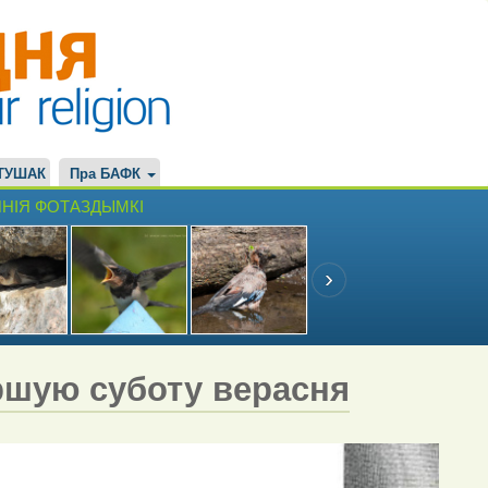
ТУШАК
Пра БАФК
НІЯ ФОТАЗДЫМКІ
ршую суботу верасня