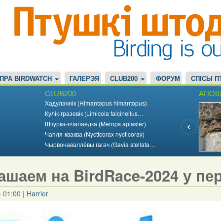
ПРА BIRDWATCH
ГАЛЕРЭЯ
CLUB200
ФОРУМ
СПІСЫ П
CLUB200
АПОШ
Хадулачнік (Himantopus himantopus)
Кулік-гразевік (Limicola falcinellus…
Шчурка-пчалаедка (Merops apiaster)
Чапля-кваква (Nycticorax nycticorax)
Чырвонаваллёвы гагач (Gavia stellata…
ашаем на BirdRace-2024 у пе
- 01:00
|
Harrier