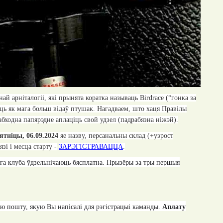
ай арніталогіі, які прынята коратка называць Birdrace (“гонка за
чаць як мага больш відаў птушак. Нагадваем, што
хаця
Правілы
еабходна папярэдне аплаціць свой удзел (падрабязна ніжэй)
.
пятніцы, 0
6
.09.202
4
яе назву, персанальны склад (+узрост
зі і месца старту -
ЗАРЭГІСТРАВАЦЦА
.
ага клуба ўдзельнічаюць бясплатна.
Пр
ы
з
ё
ры за
тры
п
ершыя
ю пошту, якую Вы напісалі для рэгістрацыі каманды.
Аплату