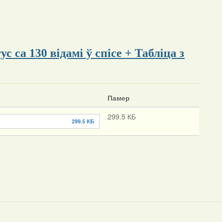
с са 130 відамі ў спісе + Табліца з
Памер
299.5 КБ
299.5 КБ