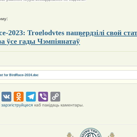
эму:
e-2023: Troglodytes пацвердзілі свой стату
 за ўсе гады Чэмпіянатаў
st for BirdRace-2024.doc
cebook
Twitter
VK
Odnoklassniki
Telegram
Viber
Copy
Link
і
зарэгіструйцеся
каб пакідаць каментары.