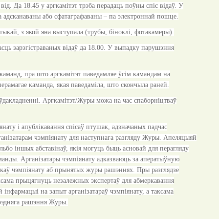
ід. Да 18.45 у аргкамітэт трэба перадаць поўны спіс відаў. У
 а адсканаваны або сфатаграфаваны – па электроннай пошце.
ыкай, з якой яна выступала (трубы, біноклі, фотакамеры).
сць зарэгістраваных відаў да 18.00. У выпадку парушэння
аманд, пра што аргкамітэт паведамляе ўсім камандам на
ерамагае каманда, якая паведаміла, што скончыла раней.
ўдакладненні. Аргкамітэт/Журы можа на час спаборніцтваў
янату і апублікавання спісаў птушак, адзначаных падчас
ганізатарам чэмпіянату для наступнага разгляду
Ж
уры. Апеляцыяй
льбо іншых абставінаў, якія могуць быць асновай для перагляду
манды. Арганізатары чэмпіянату адказваюць за аператыўную
ікаў чэмпіянату аб прынятых журы рашэннях. Пры разглядзе
аксама прыцягнуць незалежных экспертаў для абмеркавання
й інфармацыі на запыт арганізатараў чэмпіянату, а таксама
ярэдняга рашэння
Ж
уры.