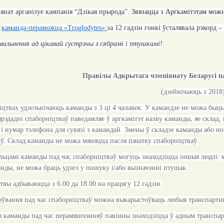
янат арганізуе
кампанія “Дзікая прырода”
.
Звязацца з Аргкамітэтам мож
каманда-пераможца «Troglodytes»
за 12 гадзін гонкі ўсталявала рэкорд –
альнення ад цікавай сустрэчы з сябрамі і птушкамі!
Правілы Адкрытага чэмпіянату Беларусі па
(дзейнічаюць з 2018
іцтвах удзельнічаюць каманды з 3 ці 4 чалавек. У камандзе не можа быць
ярэдадні спаборніцтваў паведамляе ў аргкамітэт назву каманды, яе склад, 
 і нумар тэлефона для сувязі з камандай. Змены ў складзе каманды або но
ў. Склад каманды не можа мяняцца пасля пачатку спаборніцтваў.
альцамі каманды пад час спаборніцтваў могуць знаходзіцца іншыя людзі: к
нды, не можа браць удзел у пошуку і/або вызначэнні птушак.
твы адбываюцца з 6.00 да 18.00 на працягу 12 гадзін.
соўвання пад час спаборніцтваў можна выкарыстоўваць любыя транспартны
цы каманды пад час перамяшчэнняў павінны знаходзіцца ў адным транспар