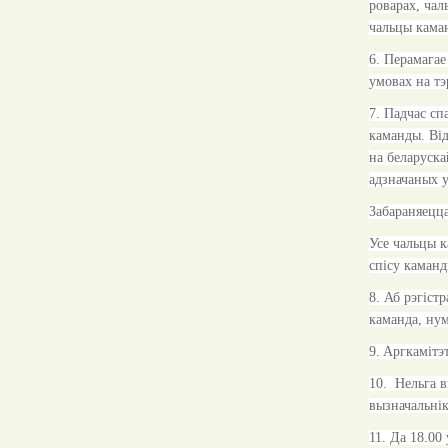
роварах, чал
чальцы каман
6. Перамагае
умовах на тэ
7. Падчас сп
каманды. Від
на беларуска
адзначаных у
Забараняецца
Усе чальцы к
спісу каманд
8. Аб рэгіст
каманда, нум
9. Aргкамітэ
10. Нельга в
вызначальнік
11. Да 18.00