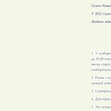
Сёлета Чэмпі
У
2022
годзе
Жадаем задав
1. У спаборн
да 18.00 нап
месца старту
спаборніцтва
2. Разам з ч
чальцоў кама
3. Спаборніц
4. Для пера
5. Усе чаль