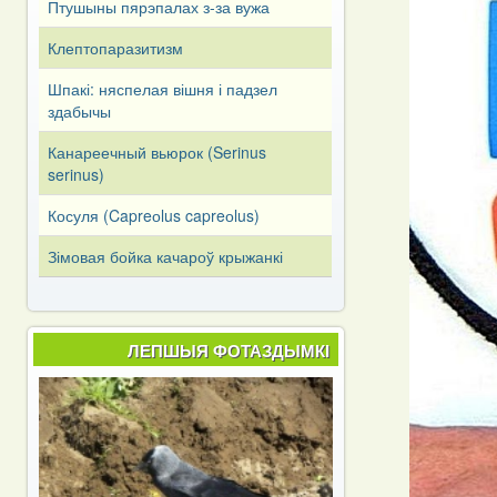
Птушыны пярэпалах з-за вужа
Клептопаразитизм
Шпакі: няспелая вішня і падзел
здабычы
Канареечный вьюрок (Serinus
serinus)
Косуля (Capreоlus capreоlus)
Зімовая бойка качароў крыжанкі
ЛЕПШЫЯ ФОТАЗДЫМКІ