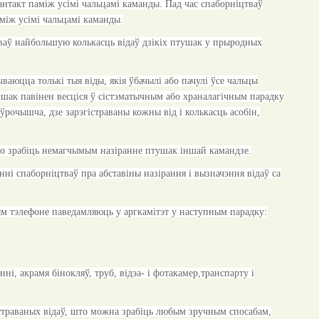
кантакт паміж усімі чальцамі каманды. Пад час спаборніцтваў
аміж усімі чальцамі каманды.
іцтваў найбольшую колькасць відаў дзікіх птушак у прыродных
ваюцца толькі тыя віды, якія ўбачылі або пачулі ўсе чальцы
ушак павінен весціся ў сістэматычным або храналагічным парадку
 ўрочышча, дзе зарэгістраваны кожны від і колькасць асобін,
або зрабіць немагчымым назіранне птушак іншай камандзе.
і спаборніцтваў пра абставіны назірання і вызначэння відаў са
ным тэлефоне паведамляюць у аргкамітэт у наступным парадку:
і, акрамя бінокляў, труб, відэа- і фотакамер,транспарту і
істраваных відаў, што можна зрабіць любым зручным спосабам,