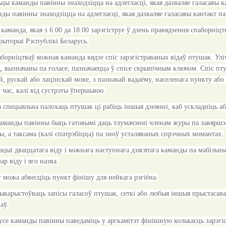
ьцы каманды павінны знаходзіцца на адлегласці, якая дазваляе галасавы 
ды павінны знаходзіцца на адлегласці, якая дазваляе галасавы кантакт п
 каманда, якая з 6.00 да 18.00 зарэгіструе ў дзень правядзення спаборн
рыторыі Рэспублікі Беларусь.
аборніцтваў кожная каманда вядзе спіс зарэгістраваных відаў птушак. Уліч
, вызначаны па голасе, пазначаецца ў спісе скрыпічным ключом. Спіс пт
й, рускай або лацінскай мове, з пазнакай вадаёму, населенага пункту або
 час, калі від сустрэты ўпершыню.
 спецыяльна палохаць птушак ці рабіць іншыя дзеянні, каб ускладніць 
аманды павінны быць гатовымі даць тлумачэнні членам журы па завяршэнн
ы, а таксама (калі спатрэбіцца) па зноў усталяваных спрэчных момантах.
рацыі дваццатага віду і кожнага наступнага дзясятага каманды па мабіль
ар віду і яго назва.
т можа абвесціць пункт фінішу для нейкага рэгіёна.
ыкарыстоўваць запісы галасоў птушак, сеткі або любыя іншыя прыстасаванн
аў.
 усе каманды павінны паведаміць у аргкамітэт фінішную колькасць зарэг