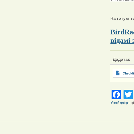
На гэтую т
BirdRac
відамі
Дадатак
Checkli
Fa
Увайдзіце
ц