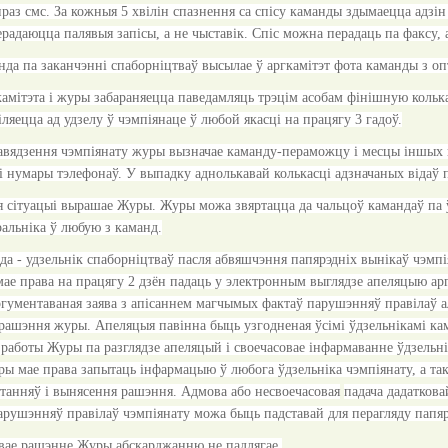
раз смс. За кожныя 5 хвілін спазнення са спісу каманды здымаецца адзін в
ерадаюцца палявыя запісы, а не чыставік. Спіс можна перадаць па факсу,
да па заканчэнні спаборніцтваў высылае ў аргкамітэт фота каманды з опт
амітэта і журы забараняецца паведамляць трэцім асобам фінішную колька
іляецца ад удзелу ў чэмпіянаце ў любой якасці на працягу 3 гадоў.
равядзення чэмпіянату журы вызначае каманду-пераможцу і месцы іншых к
і нумары тэлефонаў. У выпадку аднолькавай колькасці адзначаных відаў п
я сітуацыі вырашае Журы. Журы можа звяртацца да чальцоў камандаў па 
ральніка ў любую з каманд.
а - удзельнік спаборніцтваў пасля абвяшчэння папярэдніх вынікаў чэмпі
мае права на працягу 2 дзён падаць у электронным выглядзе апеляцыю ар
ргументаваная заява з апісаннем магчымых фактаў парушэнняў правілаў а
 рашэння журы. Апеляцыя павінна быць узгодненая ўсімі ўдзельнікамі ка
 работы Журы па разглядзе апеляцый і своечасовае інфармаванне ўдзельн
ры мае права запытаць інфармацыю ў любога ўдзельніка чэмпіянату, а т
танняў і вынясення рашэння. Адмова або несвоечасовая
падача дадаткова
арушэнняў правілаў чэмпіянату можа быць падставай для перагляду пап
овае рашэнне Журы абскарджанню не падлягае.