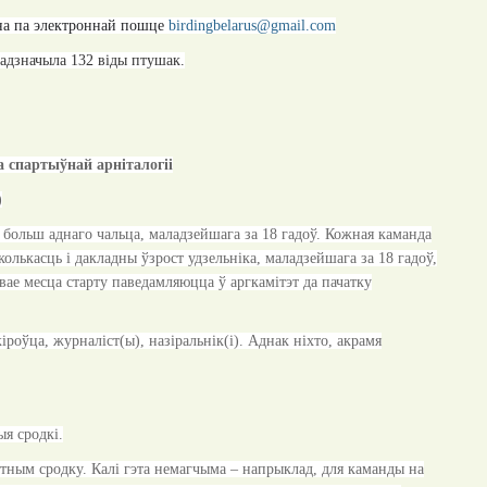
на па электроннай пошце
birdingbelarus@gmail.com
 адзначыла 132 від
ы
птушак.
 спартыўнай арніталогіі
)
 больш аднаго чальца, маладзейшага за 18 гадоў. Кожная каманда
колькасць і дакладны ўзрост удзельніка, маладзейшага за 18 гадоў,
вае месца старту паведамляюцца ў аргкамітэт да пачатку
іроўца, журналіст(ы), назіральнік(і). Аднак ніхто, акрамя
я сродкі.
тным сродку. Калі гэта немагчыма – напрыклад, для каманды на