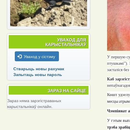
УВАХОД ДЛЯ
КАРЫСТАЛЬНІКАЎ
Уваход у сістэму
У
перш
ую су
птушкамі”). 
Стварыць новы рахунак
засталіся бе
Запытаць новы пароль
Каб зарэгіс
непаўнагадов
ЗАРАЗ НА САЙЦЕ
Кошт удзел
Зараз няма зарэгістраваных
месцы
атрым
карыстальнікаў онлайн.
Ч
э
мп
ія
нат
У гэтым вып
трэба зрабі