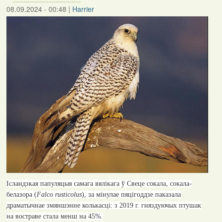
08.09.2024 - 00:48
|
Harrier
Ісландзкая папуляцыя самага вялікага ў Свеце сокала, сокала-
белазора (
Falco rusticolus
), за мінулае пяцігоддзе паказала
драматычнае змяншэнне колькасці: з 2019 г. гняздуючых птушак
на востраве стала менш на 45%.