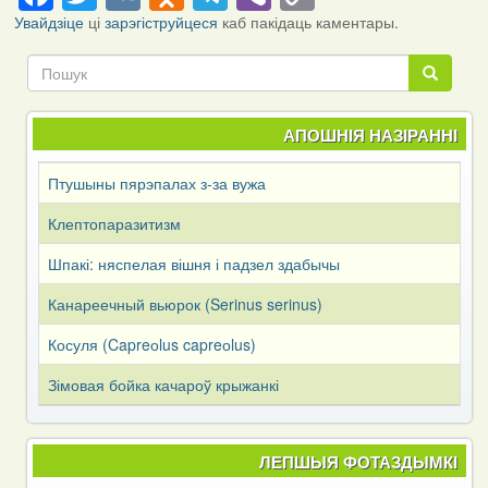
Link
Увайдзіце
ці
зарэгіструйцеся
каб пакідаць каментары.
Пошук
Пошук
АПОШНІЯ НАЗІРАННІ
Птушыны пярэпалах з-за вужа
Клептопаразитизм
Шпакі: няспелая вішня і падзел здабычы
Канареечный вьюрок (Serinus serinus)
Косуля (Capreоlus capreоlus)
Зімовая бойка качароў крыжанкі
ЛЕПШЫЯ ФОТАЗДЫМКІ