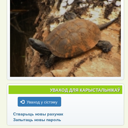
УВАХОД ДЛЯ КАРЫСТАЛЬНІКАЎ
Уваход у сістэму
Стварыць новы рахунак
Запытаць новы пароль