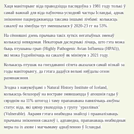
Хаця маніторынг віда праводзіцца паслядоўна з 1981 году толькі ў
самай важнай для віда паўночна-усходняй частцы Ісландыі, аднак
знікненне пацверджваецца таксама іншымі лічбамі: колькасць
сакалоў на зімоўцы тут зменшылася ў 2020-23 гг на 53%.
На сённяшні дзень прычына такіх хуткіх негатыўных зменаў
колькасці невядомая. Некаторыя даследчыкі лічаць, што гэта можа
быць птушыны грып (
Highly Pathogenic Avian Influenza (HPAI)
),
які можа ўздзейнічаць на сакалоў як мінімум з 2021 году.
Колькасць птушак на гнездаванні сёлета аказалася самай нізкай за
годы маніторынгу, да гэтага дадаўся вельмі няўдалы сезон
размнажэння.
Згодна з навукоўцамі з
Natural History Institute of Iceland,
колькасць белазораў на востраве змяншаецца ў апошнія гады ў
сярэднім на 11% штогод і таму прапанавана павялічыць ахоўны
статус віда, які цяпер уваходзіць у групу ‘уразлівых’
(
Vulnerable
)
.
Акрамя гэтага неабходна знайсці і прааналізаваць
прычыны знікнення
c
акалоў і, адпаведна, прапанаваць неабходныя
меры па іх ахове і магчымаму аднаўленню ў Ісландыі.