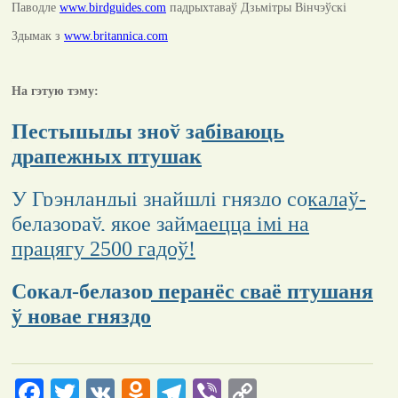
Паводле
www.birdguides.com
падрыхтаваў Дзьмітры Вінчэўскі
Здымак з
www.britannica.com
На гэтую тэму:
Пестыцыды зноў забіваюць
драпежных птушак
У Грэнландыі знайшлі гняздо сокалаў-
белазораў, якое займаецца імі на
працягу 2500 гадоў!
Сокал-белазор перанёс сваё птушаня
ў новае гняздо
Facebook
Twitter
VK
Odnoklassniki
Telegram
Viber
Copy