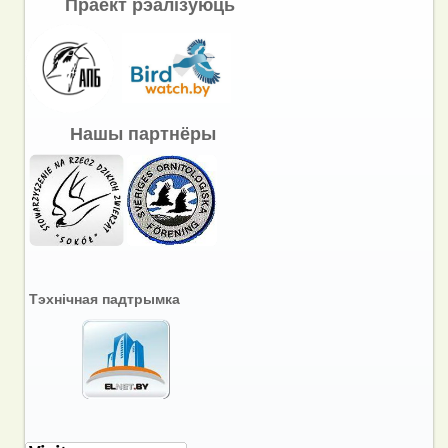
Праект рэалізуюць
Нашы партнёры
Тэхнічная падтрымка