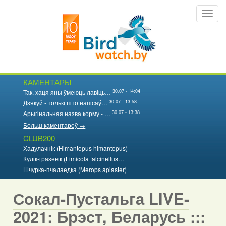
Перайсці
Toggl
да
navig
асноўнага
змесціва
КАМЕНТАРЫ
30.07 - 14:04
Так, хаця яны ўмеюць лавіць…
30.07 - 13:58
Дзякуй - толькі што напісаў…
30.07 - 13:38
Арыгінальная назва корму - …
Больш каментароў →
CLUB200
Хадулачнік (Himantopus himantopus)
Кулік-гразевік (Limicola falcinellus…
Шчурка-пчалаедка (Merops apiaster)
Сокал-Пустальга LIVE-
2021: Брэст, Беларусь :::