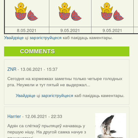
8.05.2021
9.05.2021
9.05.2021
Увайдзіце
ці
зарэгіструйцеся
каб пакідаць каментары.
COMMENTS
ZNR
- 13.06.2021 - 15:37
Сегодня на кормежках заметны только четыре голодных
рта. Неужели и тут пятый не выдержал...
Увайдзіце
ці
зарэгіструйцеся
каб пакідаць каментары.
Harrier
- 12.06.2021 - 22:33
Адзін са слёткаў прыляцеў начаваць у
першую нішу. На другой самка начуе з
птушанятамі.