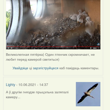
Великолепная пятёрка) Один птенчик скромничает, не
любит перед камерой светиться)
Увайдзіце
ці
зарэгіструйцеся
каб пакідаць каментары.
Lighty
- 10.06.2021 - 14:37
А ў другім гняздзе прыцэльна заляпалі
камеру...