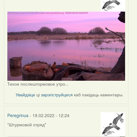
Тихое послештормовое утро...
Увайдзіце
ці
зарэгіструйцеся
каб пакідаць каментары.
Peregrinus
- 19.02.2022 - 12:24
"Штурмовой отряд"