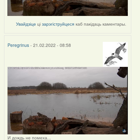
Увайдзіце
ці
зарэгіструйцеся
каб пакідаць каментары.
Peregrinus
- 21.02.2022 - 08:58
И дождь не помеха...