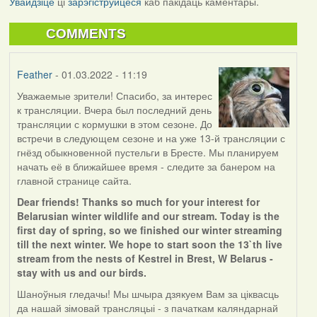
Увайдзіце
ці
зарэгіструйцеся
каб пакідаць каментары.
COMMENTS
Feather
- 01.03.2022 - 11:19
Уважаемые зрители! Спасибо, за интерес
к трансляции. Вчера был последний день
трансляции с кормушки в этом сезоне. До
встречи в следующем сезоне и на уже 13-й трансляции с
гнёзд обыкновенной пустельги в Бресте. Мы планируем
начать её в ближайшее время - следите за банером на
главной странице сайта.
Dear friends! Thanks so much for your interest for
Belarusian winter wildlife and our stream. Today is the
first day of spring, so we finished our winter streaming
till the next winter. We hope to start soon the 13`th live
stream from the nests of Kestrel in Brest, W Belarus -
stay with us and our birds.
Шаноўныя гледачы! Мы шчыра дзякуем Вам за ціквасць
да нашай зімовай трансляцыі - з пачаткам каляндарнай