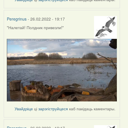
Peregrinus
- 26.02.2022 - 19:17
"Налетай! Полдник привезли!"
Увайдзіце
ці
зарэгіструйцеся
каб пакідаць каментары.