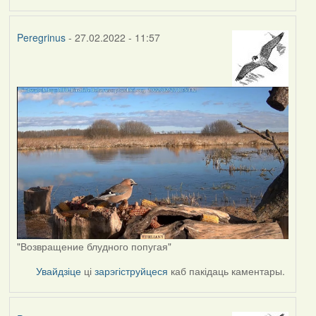
Peregrinus
- 27.02.2022 - 11:57
"Возвращение блудного попугая"
Увайдзіце
ці
зарэгіструйцеся
каб пакідаць каментары.