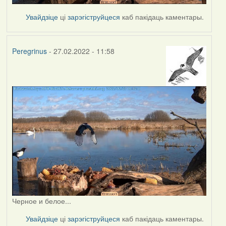
Увайдзіце
ці
зарэгіструйцеся
каб пакідаць каментары.
Peregrinus
- 27.02.2022 - 11:58
Черное и белое...
Увайдзіце
ці
зарэгіструйцеся
каб пакідаць каментары.