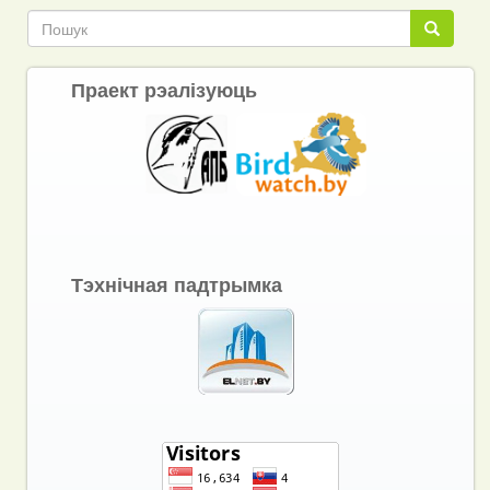
Пошук
Пошук
Праект рэалізуюць
Тэхнічная падтрымка