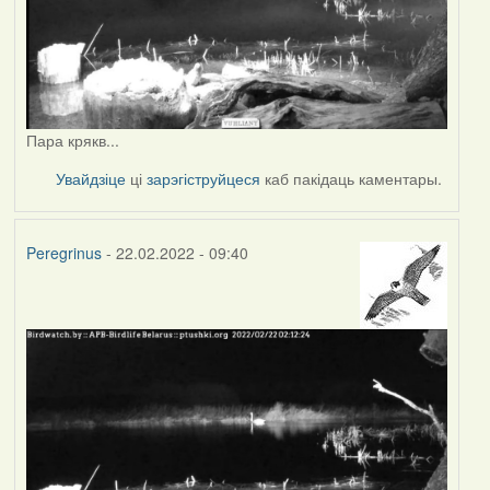
Пара крякв...
Увайдзіце
ці
зарэгіструйцеся
каб пакідаць каментары.
Peregrinus
- 22.02.2022 - 09:40