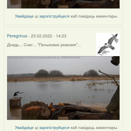
Увайдзіце
ці
зарэгіструйцеся
каб пакідаць каментары.
Peregrinus
- 23.02.2022 - 14:23
Дождь... Снег... "Пеньковая ревизия"...
Увайдзіце
ці
зарэгіструйцеся
каб пакідаць каментары.