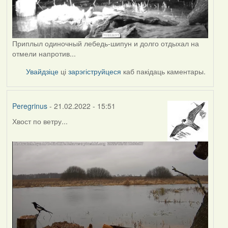
Приплыл одиночный лебедь-шипун и долго отдыхал на
отмели напротив...
Увайдзіце
ці
зарэгіструйцеся
каб пакідаць каментары.
Peregrinus
- 21.02.2022 - 15:51
Хвост по ветру...