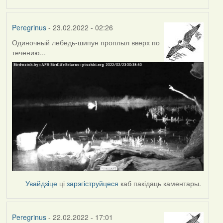
Peregrinus
- 23.02.2022 - 02:26
Одиночный лебедь-шипун проплыл вверх по
течению...
Увайдзіце
ці
зарэгіструйцеся
каб пакідаць каментары.
Peregrinus
- 22.02.2022 - 17:01