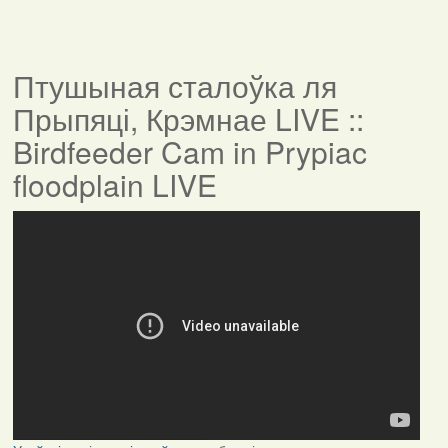
Птушыная сталоўка ля
Прыпяці, Крэмнае LIVE ::
Birdfeeder Cam in Prypiac
floodplain LIVE