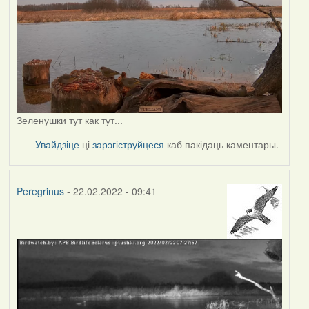
Зеленушки тут как тут...
Увайдзіце
ці
зарэгіструйцеся
каб пакідаць каментары.
Peregrinus
- 22.02.2022 - 09:41