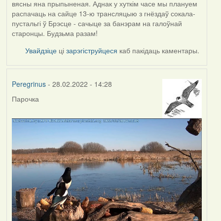
вясны яна прыпыненая. Аднак у хуткім часе мы плануем
распачаць на сайце 13-ю трансляцыю з гнёздаў сокала-
пустальгі ў Брэсце - сачыце за банэрам на галоўнай
старонцы. Будзьма разам!
Увайдзіце
ці
зарэгіструйцеся
каб пакідаць каментары.
Peregrinus
- 28.02.2022 - 14:28
Парочка