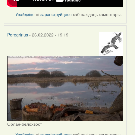
Увайдзіце
ці
зарэгіструйцеся
каб пакідаць каментары.
Peregrinus
- 26.02.2022 - 19:19
Орлан-белохвост
Увайдзіце
ці
зарэгіструйцеся
каб пакідаць каментары.