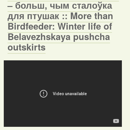
– больш, чым сталоўка
для птушак :: More than
Birdfeeder: Winter life of
Belavezhskaya pushcha
outskirts