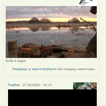
Бобр в кадре
Увайдзіце
ці
зарэгіструйцеся
каб пакідаць каментары.
Feather
- 27.02.2022 - 12:13
In
reply
to