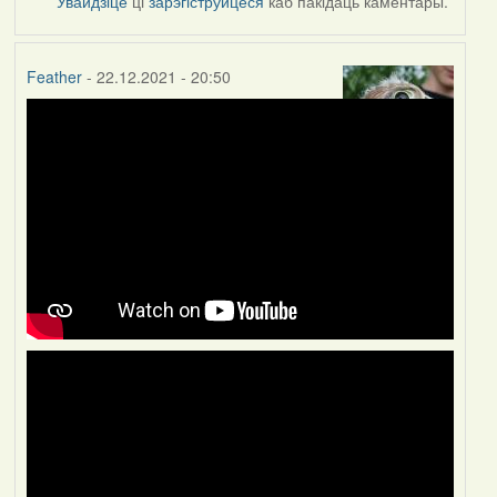
Увайдзіце
ці
зарэгіструйцеся
каб пакідаць каментары.
Feather
- 22.12.2021 - 20:50