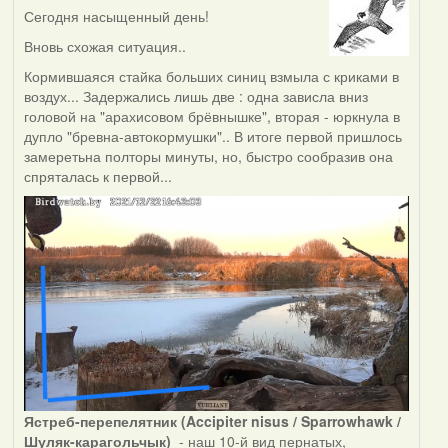
Сегодня насыщенный день!
Вновь схожая ситуация..
Кормившаяся стайка больших синиц взмыла с криками в
воздух... Задержались лишь две : одна зависла вниз
головой на "арахисовом брёвнышке", вторая - юркнула в
дупло "бревна-автокормушки".. В итоге первой пришлось
замеретьна полторы минуты, но, быстро сообразив она
спряталась к первой...
Ястреб-перепелятник (Accipiter nisus / Sparrowhawk /
Шуляк-карагольчык)
- наш 10-й вид пернатых,