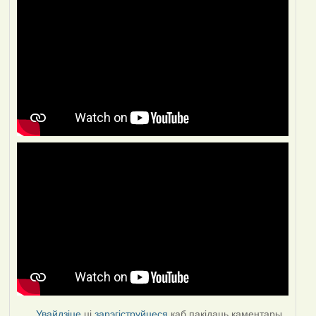
Увайдзіце
ці
зарэгіструйцеся
каб пакідаць каментары.