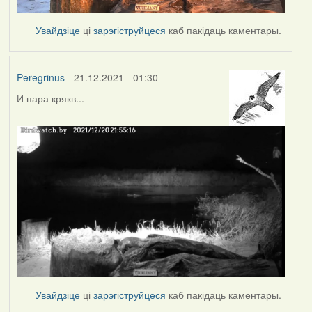
Увайдзіце
ці
зарэгіструйцеся
каб пакідаць каментары.
Peregrinus
- 21.12.2021 - 01:30
И пара крякв...
Увайдзіце
ці
зарэгіструйцеся
каб пакідаць каментары.