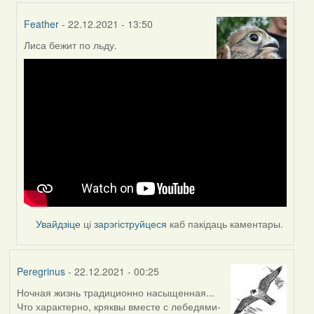
Feather
- 22.12.2021 - 13:50
Лиса бежит по льду.
In
reply
to
by
Peregrinus
Увайдзіце
ці
зарэгіструйцеся
каб пакідаць каментары.
Peregrinus
- 22.12.2021 - 00:25
Ночная жизнь традиционно насыщенная...
Что характерно, кряквы вместе с лебедями-