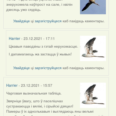
знерухомела наўпрост на сале, і хвілін
дзесяць ужо сядзіць.
Увайдзіце
ці
зарэгіструйцеся
каб пакідаць каментары.
Harrier
- 23.12.2021 - 17:11
Цікавыя паводзіны з гэтай нерухомасцю.
In
reply
І дапамагаюць жа застацца ў жывых!
to
by
Увайдзіце
ці
зарэгіструйцеся
каб пакідаць каментары.
Lighty
Harrier
- 23.12.2021 - 15:57
Чарговая вызначальная табліца.
Звярніце ўвагу, што ў паселішчах
сустракаюцца і вялікі, і сірыйскі дзяцел!
Памеры ў іх аднолькавыя і выглядаюць яны вельмі