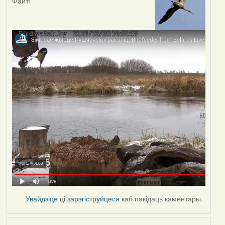
Файт!
Увайдзіце
ці
зарэгіструйцеся
каб пакідаць каментары.