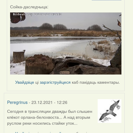
by
Сойка-даследчыца:
Peregrinus
Увайдзіце
ці
зарэгіструйцеся
каб пакідаць каментары.
Peregrinus
- 23.12.2021 - 12:26
Сегодня в трансляции дважды был слышен
клёкот орлана-белохвоста... А над вторым
руслом реки носились стайки уток...