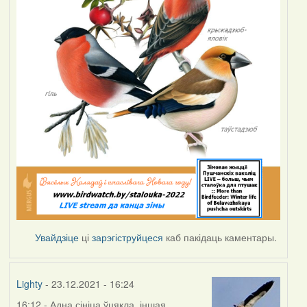
Увайдзіце
ці
зарэгіструйцеся
каб пакідаць каментары.
Lighty
- 23.12.2021 - 16:24
16:12 - Адна сініца ўцякла, іншая