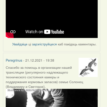
Увайдзіце
ці
зарэгіструйцеся
каб пакідаць каментары.
Peregrinus
- 21.12.2021 - 19:38
Спасибо за помощь в организации нашей
трансляции (регулярного надлежащего
технического состояния камеры и
поддержания кормовых запасов) семье Солонец
(Владимиру и Светлане),