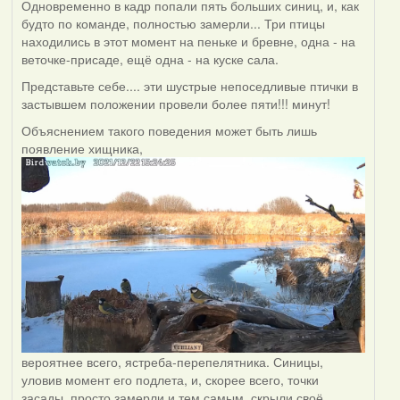
Одновременно в кадр попали пять больших синиц, и, как
будто по команде, полностью замерли... Три птицы
находились в этот момент на пеньке и бревне, одна - на
веточке-присаде, ещё одна - на куске сала.
Представьте себе.... эти шустрые непоседливые птички в
застывшем положении провели более пяти!!! минут!
Объяснением такого поведения может быть лишь
появление хищника,
вероятнее всего, ястреба-перепелятника. Синицы,
уловив момент его подлета, и, скорее всего, точки
засады, просто замерли и тем самым, скрыли своё