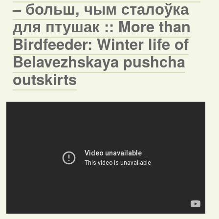
– больш, чым сталоўка
для птушак :: More than
Birdfeeder: Winter life of
Belavezhskaya pushcha
outskirts