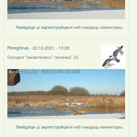
Увайдзіце
ці
зарэгіструйцеся
каб пакідаць каментары.
Peregrinus
- 22.12.2021 - 13:28
Сегодня "засветилась" лисичка!..)))
Увайдзіце
ці
зарэгіструйцеся
каб пакідаць каментары.