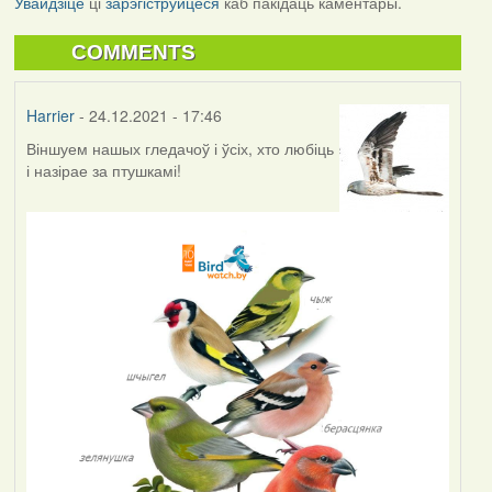
Увайдзіце
ці
зарэгіструйцеся
каб пакідаць каментары.
COMMENTS
Harrier
- 24.12.2021 - 17:46
Віншуем нашых гледачоў і ўсіх, хто любіць
і назірае за птушкамі!