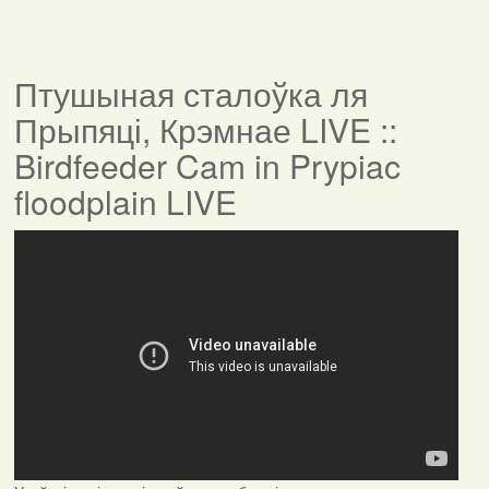
Птушыная сталоўка ля
Прыпяці, Крэмнае LIVE ::
Birdfeeder Cam in Prypiac
floodplain LIVE