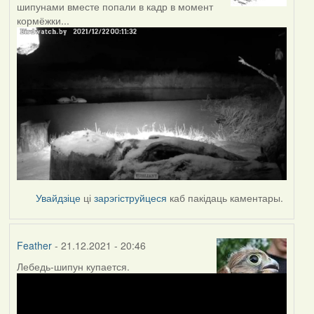
шипунами вместе попали в кадр в момент
кормёжки...
Увайдзіце
ці
зарэгіструйцеся
каб пакідаць каментары.
Feather
- 21.12.2021 - 20:46
Лебедь-шипун купается.