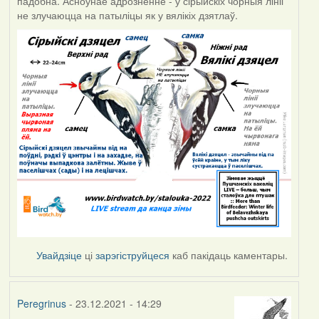
падобна. Асноўнае адрозненне - у сірыйскіх чорныя лініі
не злучаюцца на патыліцы як у вялікіх дзятлаў.
Увайдзіце
ці
зарэгіструйцеся
каб пакідаць каментары.
Peregrinus
- 23.12.2021 - 14:29