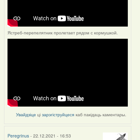
Ястреб-перепелятник пролетает рядом с кормушкой.
Увайдзіце
ці
зарэгіструйцеся
каб пакідаць каментары.
Peregrinus
- 22.12.2021 - 16:53