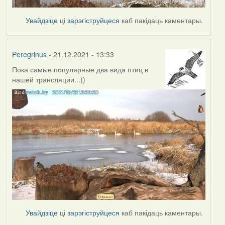
Увайдзіце
ці
зарэгіструйцеся
каб пакідаць каментары.
Peregrinus
- 21.12.2021 - 13:33
Пока самые популярные два вида птиц в
нашей трансляции...))
Увайдзіце
ці
зарэгіструйцеся
каб пакідаць каментары.