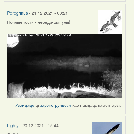
Peregrinus
- 21.12.2021 - 00:21
Ночные гости - лебеди-шипуны!
Увайдзіце
ці
зарэгіструйцеся
каб пакідаць каментары.
Lighty
- 20.12.2021 - 15:44