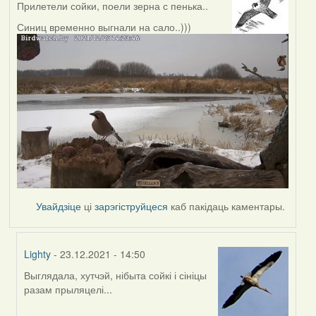
Прилетели сойки, поели зерна с пенька..
Синиц временно выгнали на сало..)))
Увайдзіце
ці
зарэгіструйцеся
каб пакідаць каментары.
Lighty
- 23.12.2021 - 14:50
Выглядала, хутчэй, нібыта сойкі і сініцы
In
разам прыляцелі...
reply
to