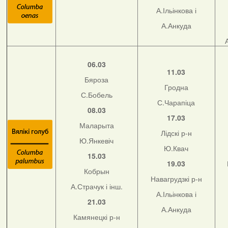
А.Ільінкова і
А.Анкуда
06.03
11.03
Бяроза
Гродна
С.Бобель
С.Чарапіца
08.03
17.03
Маларыта
Лідскі р-н
Ю.Янкевіч
Ю.Квач
15.03
19.03
Кобрын
Навагрудзкі р-н
А.Страчук і інш.
А.Ільінкова і
21.03
А.Анкуда
Камянецкі р-н