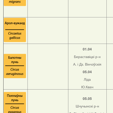
01.04
Бераставіцкі р-н
А. і Дз. Вінчэўскія
05.04
Ліда
Ю.Квач
05.05
Шчучынскі р-н