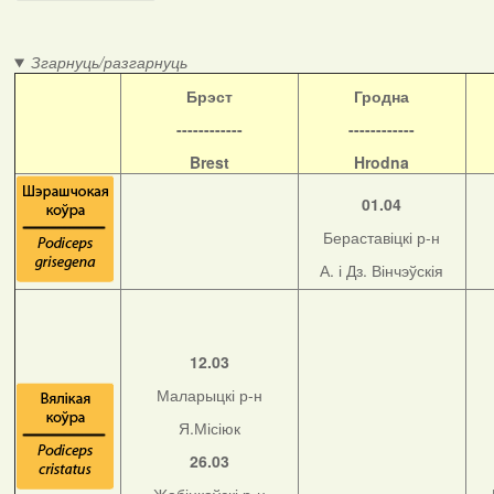
Згарнуць/разгарнуць
Б
рэст
Гродна
------------
------------
Brest
Hrodna
01.04
Бераставіцкі р-н
А. і Дз. Вінчэўскія
12.03
Маларыцкі р-н
Я.Місіюк
26.03