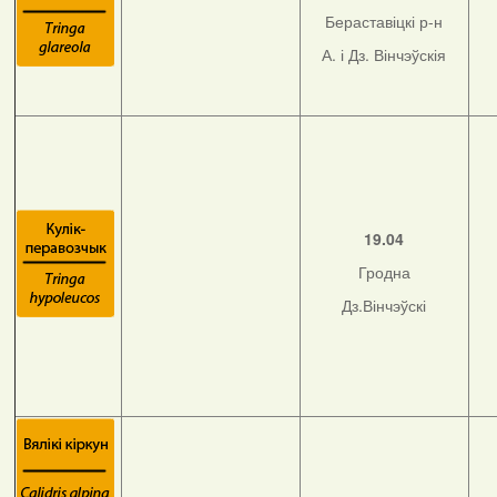
Бераставіцкі р-н
А. і Дз. Вінчэўскія
19.04
Гродна
Дз.Вінчэўскі