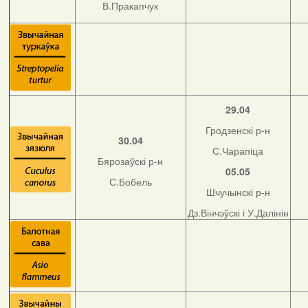
В.Пракапчук
29.04
Гродзенскі р-н
30.04
С.Чарапіца
Бярозаўскі р-н
05.05
С.Бобель
Шчучынскі р-н
Дз.Вінчэўскі і У.Далінін