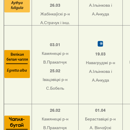
26.03
А.Ільінкова і
Жабінкаўскі р-н
А.Анкуда
А.Страчук і інш.
03.01
Камянецкі р-н
19.03
В.Пракапчук
Навагрудзкі р-н
25.02
А.Ільінкова і
Івацэвіцкі р-н
А.Анкуда
С.Бобель
26.02
01.04
Камянецкі р-н
Бераставіцкі р-н
В.Пракапчук
А. Вінчэўскі