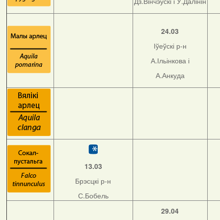
Дз.Вінчэўскі і У.Далінін
24.03
Іўеўскі р-н
А.Ільінкова і
А.Анкуда
13.03
Брэсцкі р-н
С.Бобель
29.04