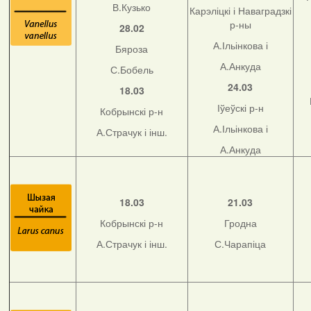
В.Кузько
Карэліцкі і Наваградзкі
р-ны
28.02
А.Ільінкова і
Бяроза
А.Анкуда
С.Бобель
24.03
18.03
Іўеўскі р-н
Кобрынскі р-н
А.Ільінкова і
А.Страчук і інш.
А.Анкуда
18.03
21.03
Кобрынскі р-н
Гродна
А.Страчук і інш.
С.Чарапіца