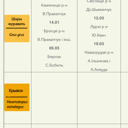
Свіслацкі р-н
Камянецкі р-н
Дз.Шыманчук
В.Пракапчук
12.03
14.01
Лідскі р-н
Брэсцкі р-н
Ю.Квач
В.Пракапчук і інш.
19.03
06.03
Навагрудзкі р-н
Бяроза
А.Ільінкова і
С.Бобель
А.Анкуда