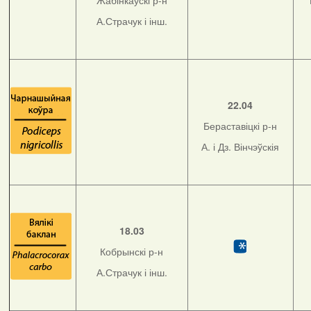
Жабінкаўскі р-н
А.Страчук і інш.
22.04
Бераставіцкі р-н
А. і Дз. Вінчэўскія
18.03
Кобрынскі р-н
А.Страчук і інш.