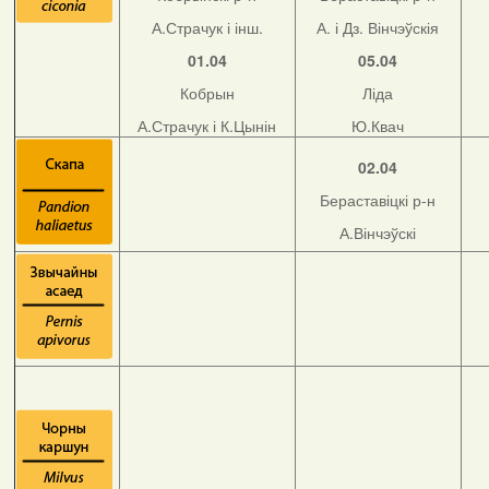
А.Страчук і інш.
А. і Дз. Вінчэўскія
01.04
05.04
Кобрын
Ліда
А.Страчук і К.Цынін
Ю.Квач
02.04
Бераставіцкі р-н
А.Вінчэўскі