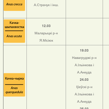
А.Страчук і інш.
12.03
Маларыцкі р-н
Я.Місіюк
19.03
Навагрудзкі р-н
А.Ільінкова і
А.Анкуда
24.03
Іўеўскі р-н
А.Ільінкова і
А.Анкуда
25.03