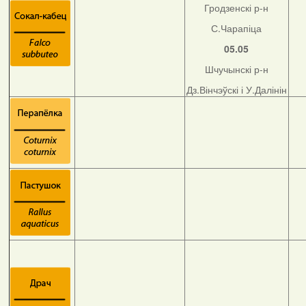
Гродзенскі р-н
С.Чарапіца
05.05
Шчучынскі р-н
Дз.Вінчэўскі і У.Далінін