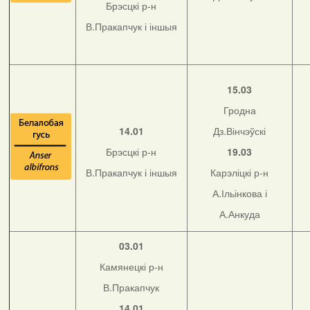
Брэсцкі р-н
В.Пракапчук і іншыя
15.03
Гродна
14.01
Дз.Вінчэўскі
Брэсцкі р-н
19.03
В.Пракапчук і іншыя
Карэліцкі р-н
А.Ільінкова і
А.Анкуда
03.01
Камянецкі р-н
В.Пракапчук
14.01