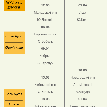
12.03
05.04
Маларыцкі р-н
Ліда
Ю.Янкевіч
Ю.Квач
06.04
Бярозаўскі р-н
С.Бобель
09.04
Кобрын
А.Страчук
26.03
13.03
Навагрудзкі р-н
Кобрынскі р-н
А.Ільінкова і
С.Бобель
А.Анкуда
18.03
01.04
Кобрынскі р-н
Бераставіцкі р-н