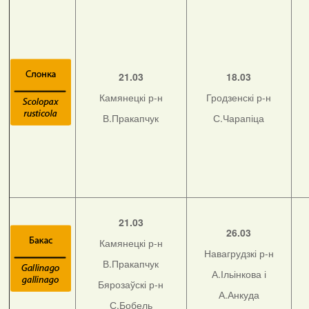
21.03
18.03
Камянецкі р-н
Гродзенскі р-н
В.Пракапчук
С.Чарапіца
21.03
26.03
Камянецкі р-н
Навагрудзкі р-н
В.Пракапчук
А.Ільінкова і
Бярозаўскі р-н
А.Анкуда
С.Бобель