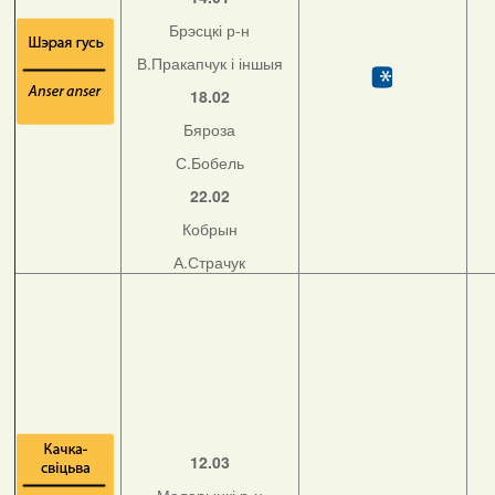
Брэсцкі р-н
В.Пракапчук і іншыя
18.02
Бяроза
С.Бобель
22.02
Кобрын
А.Страчук
12.03