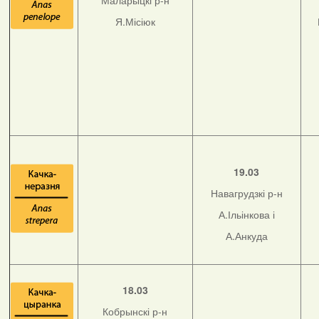
Маларыцкі р-н
Я.Місіюк
19.03
Навагрудзкі р-н
А.Ільінкова і
А.Анкуда
18.03
Кобрынскі р-н