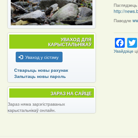
Паглядзець 
http://news
Паводле
ww
Fa
УВАХОД ДЛЯ
КАРЫСТАЛЬНІКАЎ
Увайдзіце
ц
Уваход у сістэму
Стварыць новы рахунак
Запытаць новы пароль
ЗАРАЗ НА САЙЦЕ
Зараз няма зарэгістраваных
карыстальнікаў онлайн.