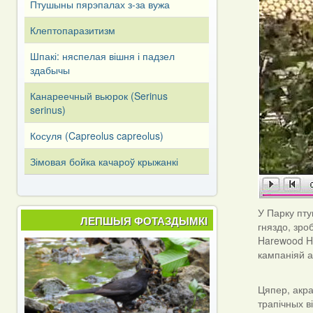
Птушыны пярэпалах з-за вужа
Клептопаразитизм
Шпакі: няспелая вішня і падзел
здабычы
Канареечный вьюрок (Serinus
serinus)
Косуля (Capreоlus capreоlus)
Зімовая бойка качароў крыжанкі
У Парку пту
ЛЕПШЫЯ ФОТАЗДЫМКІ
гняздо, зро
Harewood Ho
кампаніяй а
Цяпер, акра
трапічных ві