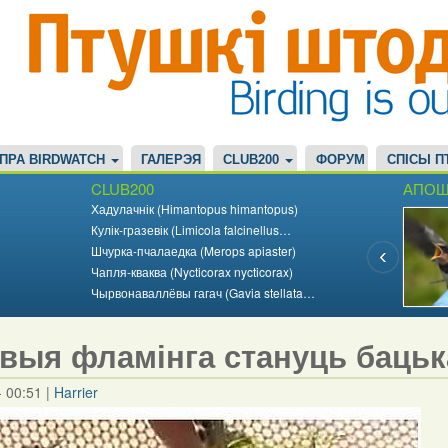
ПРА BIRDWATCH
ГАЛЕРЭЯ
CLUB200
ФОРУМ
СПІСЫ П
CLUB200
АПОШ
Хадулачнік (Himantopus himantopus)
Кулік-гразевік (Limicola falcinellus…
Шчурка-пчалаедка (Merops apiaster)
Чапля-кваква (Nycticorax nycticorax)
Чырвонаваллёвы гагач (Gavia stellata…
выя фламінга стануць бацька
- 00:51
|
Harrier