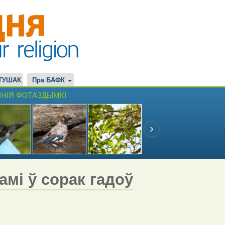
ТУШАК
Пра БАФК
НІЯ ФОТАЗДЫМКІ
мі ў сорак гадоў