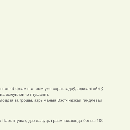
анія) фламінга, якім ужо сорак гадоў, адклалі яйкі ў
ь на вылупленне птушанят.
тагоддзя за грошы, атрыманыя Вэст-Індзкай гандлёвай
уе Парк птушак, дзе жывуць і размнажаюцца больш 100