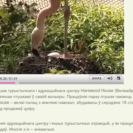
шак турыстычнага і адукацыйнага цэнтру Harewood House (Вялікабрыт
бленае птушкамі ў сваёй вальеры. Працаўнікі парку птушак чакаюц
use – вялікі палац з землямі навокал, збудаваны ў сярэдзіне 18 с
д продажаў цукру.
мя адукацыйнага цэнтру і іншых турыстычных атракцый, у ім прац
даў. Многія з іх – знікаючыя.