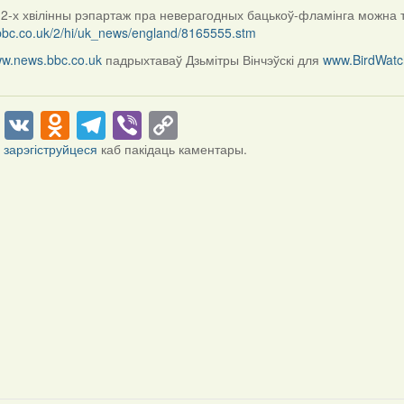
2-х хвілінны рэпартаж пра неверагодных бацькоў-фламінга можна т
.bbc.co.uk/2/hi/uk_news/england/8165555.stm
w.news.bbc.co.uk
падрыхтаваў Дзьмітры Вінчэўскі для
www.BirdWatc
cebook
Twitter
VK
Odnoklassniki
Telegram
Viber
Copy
Link
і
зарэгіструйцеся
каб пакідаць каментары.