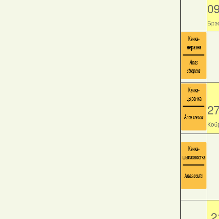
0
Брэс
2
Кобр
2