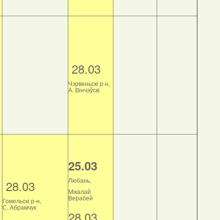
28.03
Чэрвеньскі р-н,
А. Вінчэўскі
25.03
Любань,
28.03
Мікалай
Верабей
Гомельскі р-н,
С. Абрамчук
28.03