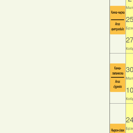
Мала
2
Брэс
2
Кобр
3
Мала
1
Кобр
2
Брэс