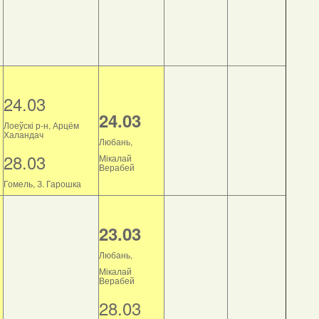
24.03
24.03
Лоеўскі р-н, Арцём
Халандач
Любань,
28.03
Мікалай
Верабей
Гомель, З. Гарошка
23.03
Любань,
Мікалай
Верабей
28.03