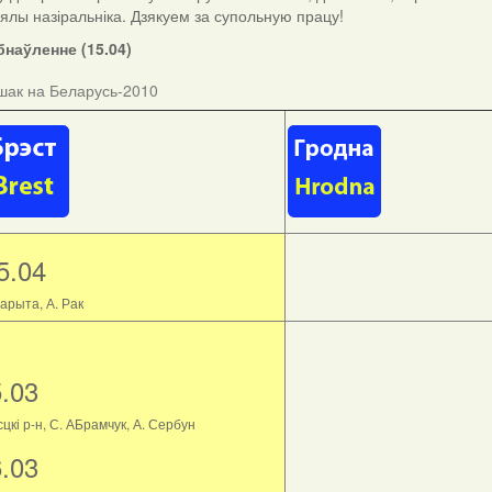
ыялы назіральніка. Дзякуем за супольную працу!
наўленне (15.04)
шак на Беларусь-2010
5.04
арыта, А. Рак
5.03
цкі р-н, С. АБрамчук, А. Сербун
6.03