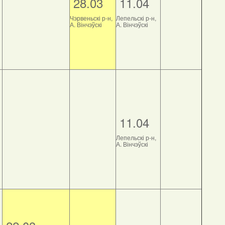
28.03
11.04
Чэрвеньскі р-н,
Лепельскі р-н,
А. Вінчэўскі
А. Вінчэўскі
11.04
Лепельскі р-н,
А. Вінчэўскі