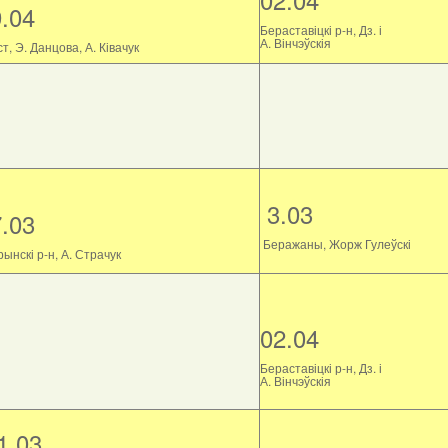
9.04
Бераставіцкі р-н, Дз. і
А. Вінчэўскія
т, Э. Данцова, А. Ківачук
3.03
7.03
Беражаны, Жорж Гулеўскі
ынскі р-н, А. Страчук
02.04
Бераставіцкі р-н, Дз. і
А. Вінчэўскія
1.03