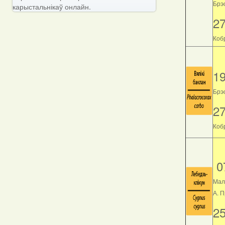
Брэс
карыстальнікаў онлайн.
2
Кобр
1
Брэс
2
Кобр
0
Мал
А. 
2