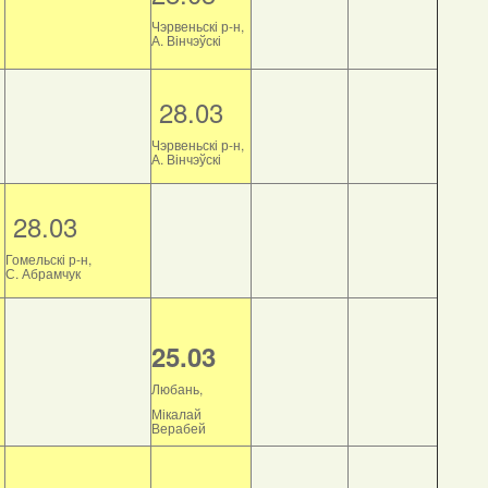
Чэрвеньскі р-н,
А. Вінчэўскі
28.03
Чэрвеньскі р-н,
А. Вінчэўскі
28.03
Гомельскі р-н,
С. Абрамчук
25.03
Любань,
Мікалай
Верабей