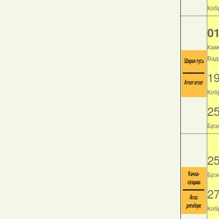
Кобр
01
Кам
Вад
1
Коб
2
Брэс
2
Брэс
2
Кобр