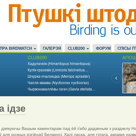
ПРА BIRDWATCH
ГАЛЕРЭЯ
CLUB200
ФОРУМ
СПІСЫ П
CLUB200
АПОШ
Хадулачнік (Himantopus himantopus)
Кулік-гразевік (Limicola falcinellus…
Шчурка-пчалаедка (Merops apiaster)
Чапля-кваква (Nycticorax nycticorax)
Чырвонаваллёвы гагач (Gavia stellata…
а ідзе
дзякуючы Вашым каментарам пад ёй і/або дадзеным з раздзелу На
ў для розных рэгіёнаў Беларусі. Калі ласка, для гэтага, акрамя назв