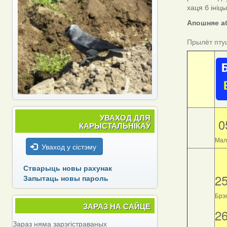
хаця б ініц
Апошняе аб
Прылёт пту
УВАХОД ДЛЯ
0
КАРЫСТАЛЬНІКАЎ
Мал
Уваход у сістэму
Стварыць новы рахунак
2
Запытаць новы пароль
Брэс
ЗАРАЗ НА САЙЦЕ
2
Зараз няма зарэгістраваных