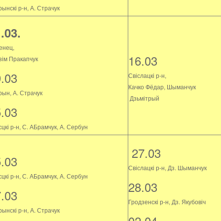
ынскі р-н, А. Страчук
.03.
енец,
16.03
зім Пракапчук
9.03
Свіслацкі р-н,
Качко Фёдар, Шыманчук
рын, А. Страчук
Дзьмітрый
5.03
цкі р-н, С. АБрамчук, А. Сербун
27.03
5.03
Свіслацкі р-н, Дз. Шыманчук
цкі р-н, С. АБрамчук, А. Сербун
28.03
7.03
Гродзенскі р-н, Дз. Якубовіч
ынскі р-н, А. Страчук
02.04