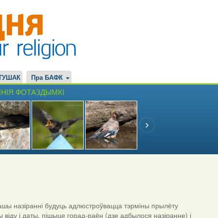
ТУШАК
Пра БАФК
НІЯ ФОТАЗДЫМКІ
шы назіранні будуць адлюстроўвацца тэрміны прылёту
ы віду і даты, пішыце горад-раён (дзе адбылося назіранне) і