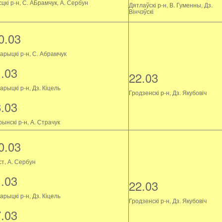
цкі р-н, С. АБрамчук, А. Сербун
Дятлаўскі р-н, В. Гуменны, Дз.
Вінчэўскі
0.03
арыцкі р-н, С. Абрамчук
1.03
22.03
рыцкі р-н, Дз. Кіцель
Гродзенскі р-н, Дз. Якубовіч
8.03
ынскі р-н, А. Страчук
0.03
ст, А. Сербун
1.03
22.03
рыцкі р-н, Дз. Кіцель
Гродзенскі р-н, Дз. Якубовіч
7.03