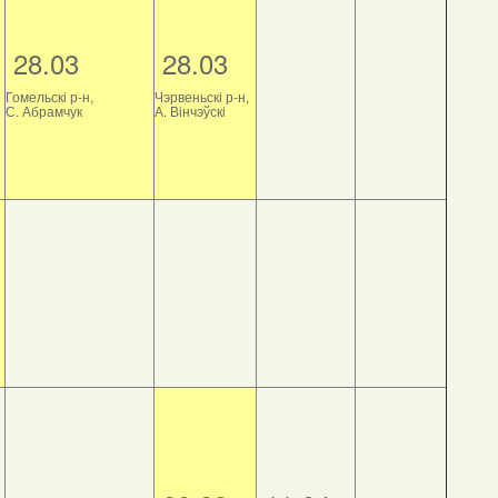
28.03
28.03
Гомельскі р-н,
Чэрвеньскі р-н,
С. Абрамчук
А. Вінчэўскі