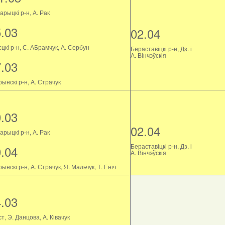
рыцкі р-н, А. Рак
5.03
02.04
цкі р-н, С. АБрамчук, А. Сербун
Бераставіцкі р-н, Дз. і
А. Вінчэўскія
7.03
ынскі р-н, А. Страчук
0.03
02.04
рыцкі р-н, А. Рак
Бераставіцкі р-н, Дз. і
0.04
А. Вінчэўскія
ынскі р-н, А. Страчук, Я. Мальчук, Т. Еніч
4.03
т, Э. Данцова, А. Ківачук