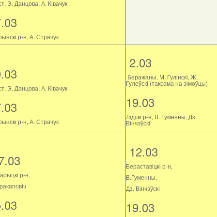
т, Э. Данцова, А. Ківачук
7.03
ынскі р-н, А. Страчук
2.03
9.03
Беражаны, М. Гулінскі, Ж.
Гулеўскі (таксама на зімоўцы)
т, Э. Данцова, А. Ківачук
19.03
7.03
Лідскі р-н, В. Гуменны, Дз.
ынскі р-н, А. Страчук
Вінчэўскі
12.03
7.03
Бераставіцкі р-н,
арыцкі р-н,
В.Гуменны,
Пракаповіч
Дз. Вінчэўскі
5.03
19.03