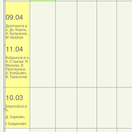
09.04
Драгічанскі р-
н, Дз. Кіцель,
А. Кальчанка,
М. Краўчук
11.04
Кобрынскі р-н,
А. Страчук, Я.
Мальчук, В.
Праташчык,
А. Кляўцэвіч,
В. Тарасенка
10.03
Бярозаўскі р-
н,
Д. Харковіч,
І. Багдановіч