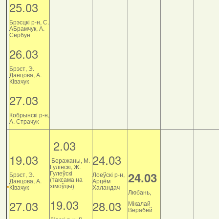
25.03
Брэсцкі р-н, С.
АБрамчук, А.
Сербун
26.03
Брэст, Э.
Данцова, А.
Ківачук
27.03
Кобрынскі р-н,
А. Страчук
2.03
19.03
24.03
Беражаны, М.
Гулінскі, Ж.
Гулеўскі
24.03
Брэст, Э.
Лоеўскі р-н,
(таксама на
Данцова, А.
Арцём
зімоўцы)
Ківачук
Халандач
Любань,
19.03
27.03
28.03
Мікалай
Верабей