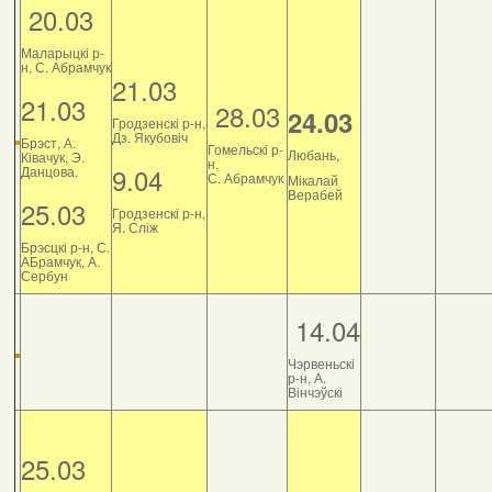
20.03
Маларыцкі р-
н, С. Абрамчук
21.03
21.03
28.03
24.03
Гродзенскі р-н,
Дз. Якубовіч
Брэст, А.
Гомельскі р-
Любань,
Ківачук, Э.
н,
9.04
Данцова.
С. Абрамчук
Мікалай
Верабей
25.03
Гродзенскі р-н,
Я. Сліж
Брэсцкі р-н, С.
АБрамчук, А.
Сербун
14.04
Чэрвеньскі
р-н, А.
Вінчэўскі
25.03