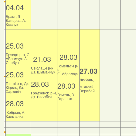
04.04
Брэст, Э.
Данцова, А.
Ківачук
25.03
28.03
Брэсцкі р-н, С.
21.03
АБрамчук, А.
Сербун
Гомельскі р-
Свіслацкі р-н,
27.03
н,
25.03
Дз. Шыманчук
С. Абрамчук
Любань,
28.03
28.03
Пінскі р-н, Дз.
Мікалай
Кіцель, Дз.
Верабей
Харковіч
Гродзенскі р-н,
Гомель, З.
Дз. Вінчэўскі
Гарошка
28.03
Кобрын, А.
Кальчанка