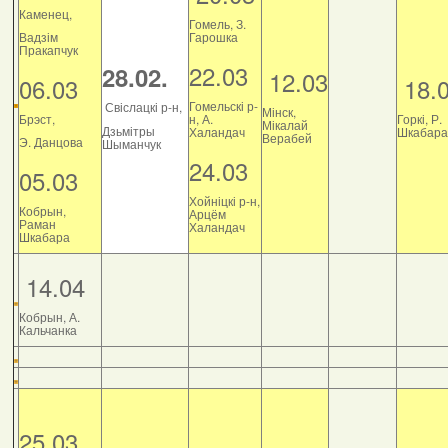
Каменец,
Гомель, З.
Вадзім
Гарошка
Пракапчук
22.03
28.02.
12.03
06.03
18.
Гомельскі р-
Свіслацкі р-н,
Мінск,
Брэст,
н, А.
Горкі, Р.
Мікалай
Дзьмітры
Халандач
Шкабара
Верабей
Э. Данцова
Шыманчук
24.03
05.03
Хойніцкі р-н,
Кобрын,
Арцём
Раман
Халандач
Шкабара
14.04
Кобрын, А.
Кальчанка
25.03