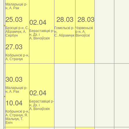
Маларыцкі р-
н, А. Рак
25.03
28.03
28.03
02.04
Брэсцкі р-н, С.
Гомельскі р-
Чэрвеньскі
Бераставіцкі р-
АБрамчук, А.
н,
р-н, А.
н, Дз. і
Сербун
С. Абрамчук
Вінчэўскі
А. Вінчэўскія
27.03
Кобрынскі р-н,
А. Страчук
30.03
Маларыцкі р-
02.04
н, А. Рак
10.04
Бераставіцкі р-
н, Дз. і
А. Вінчэўскія
Кобрынскі р-н,
А. Страчук, Я.
Мальчук, Т.
Еніч