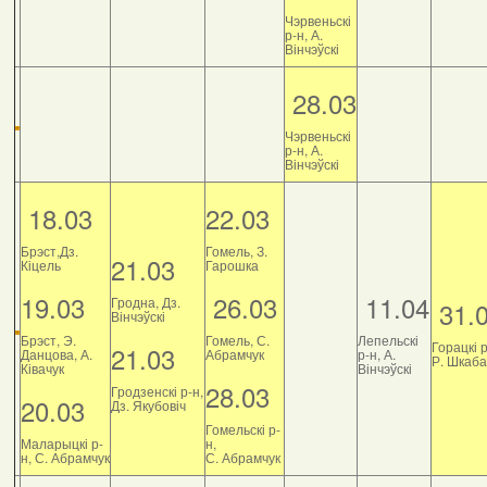
Чэрвеньскі
р-н, А.
Вінчэўскі
28.03
Чэрвеньскі
р-н, А.
Вінчэўскі
18.03
22.03
Брэст,Дз.
Гомель, З.
21.03
Кіцель
Гарошка
19.03
26.03
11.04
Гродна, Дз.
31.
Вінчэўскі
Брэст, Э.
Гомель, С.
Лепельскі
Горацкі р
21.03
Данцова, А.
Абрамчук
р-н, А.
Р. Шкаб
Ківачук
Вінчэўскі
28.03
Гродзенскі р-н,
20.03
Дз. Якубовіч
Гомельскі р-
Маларыцкі р-
н,
н, С. Абрамчук
С. Абрамчук