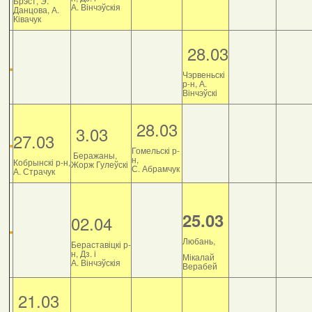
Брэст, Э.
А. Вінчэўскія
Данцова, А.
Ківачук
28.03
Чэрвеньскі
р-н, А.
Вінчэўскі
28.03
3.03
27.03
Гомельскі р-
Беражаны,
н,
Кобрынскі р-н,
Жорж Гулеўскі
С. Абрамчук
А. Страчук
25.03
02.04
Любань,
Бераставіцкі р-
н, Дз. і
Мікалай
А. Вінчэўскія
Верабей
21.03