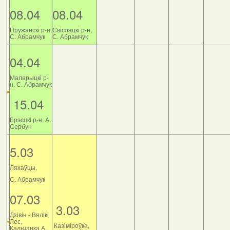
08.04
08.04
Пружанскі р-н,
Свіслацкі р-н,
С. Абрамчук
С. Абрамчук
04.04
Маларыцкі р-
н, С. Абрамчук
15.04
Брэсцкі р-н, А.
Сербун
5.03
Ляхаўцы,
С. Абрамчук
07.03
3.03
Дзiвiн - Вялiкi
Лес,
Казіміроўка,
Кальчанка А.,