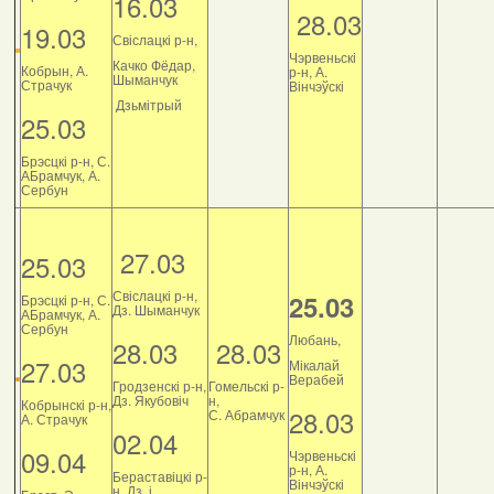
16.03
28.03
19.03
Свіслацкі р-н,
Чэрвеньскі
Качко Фёдар,
Кобрын, А.
р-н, А.
Шыманчук
Страчук
Вінчэўскі
Дзьмітрый
25.03
Брэсцкі р-н, С.
АБрамчук, А.
Сербун
27.03
25.03
Свіслацкі р-н,
25.03
Брэсцкі р-н, С.
Дз. Шыманчук
АБрамчук, А.
Сербун
Любань,
28.03
28.03
27.03
Мікалай
Верабей
Гродзенскі р-н,
Гомельскі р-
Дз. Якубовіч
н,
Кобрынскі р-н,
28.03
С. Абрамчук
А. Страчук
02.04
09.04
Чэрвеньскі
р-н, А.
Бераставіцкі р-
Вінчэўскі
н, Дз. і