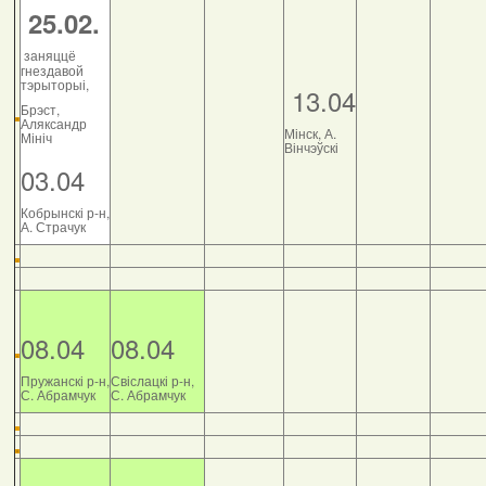
25.02.
заняццё
гнездавой
тэрыторыі,
13.04
Брэст,
Аляксандр
Мінск, А.
Мініч
Вінчэўскі
03.04
Кобрынскі р-н,
А. Страчук
08.04
08.04
Пружанскі р-н,
Свіслацкі р-н,
С. Абрамчук
С. Абрамчук