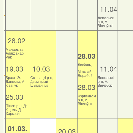
11.04
Лепельскі
р-н, А.
Вінчэўскі
28.02
Маларыта,
Аляксандр
28.03
Рак
Любань,
19.03
10.03
11.04
Мікалай
Верабей
Брэст, Э.
Свіслацкі р-н,
Лепельскі
Данцова, А.
Дзьмітрый
р-н, А.
28.03
Ківачук
Шыманчук
Вінчэўскі
25.03
Чэрвеньскі
р-н, А.
Вінчэўскі
Пінскі р-н, Дз.
Кіцель, Дз.
Харковіч
01.03.
20.03