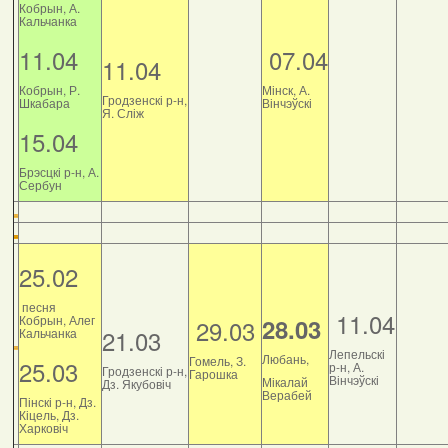
Кобрын, А.
Кальчанка
11.04
07.04
11.04
Кобрын, Р.
Мінск, А.
Гродзенскі р-н,
Шкабара
Вінчэўскі
Я. Сліж
15.04
Брэсцкі р-н, А.
Сербун
25.02
песня
11.04
Кобрын, Алег
28.03
29.03
21.03
Кальчанка
Лепельскі
Любань,
Гомель, З.
25.03
р-н, А.
Гродзенскі р-н,
Гарошка
Вінчэўскі
Мікалай
Дз. Якубовіч
Верабей
Пінскі р-н, Дз.
Кіцель, Дз.
Харковіч