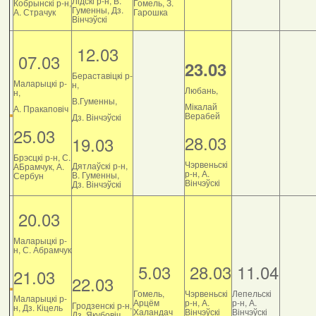
Лідскі р-н, В.
Кобрынскі р-н,
Гомель, З.
Гуменны, Дз.
А. Страчук
Гарошка
Вінчэўскі
12.03
07.03
23.03
Бераставіцкі р-
Маларыцкі р-
н,
Любань,
н,
В.Гуменны,
Мікалай
А. Пракаповіч
Верабей
Дз. Вінчэўскі
25.03
28.03
19.03
Брэсцкі р-н, С.
Чэрвеньскі
Дятлаўскі р-н,
АБрамчук, А.
р-н, А.
В. Гуменны,
Сербун
Вінчэўскі
Дз. Вінчэўскі
20.03
Маларыцкі р-
н, С. Абрамчук
5.03
28.03
11.04
21.03
22.03
Гомель,
Чэрвеньскі
Лепельскі
Маларыцкі р-
Арцём
р-н, А.
р-н, А.
Гродзенскі р-н,
н, Дз. Кіцель
Халандач
Вінчэўскі
Вінчэўскі
Дз. Якубовіч