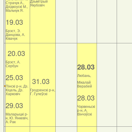
Дзьмітрый
Страчук А.,
Якубовіч
Дзiдкоускi М.,
Мальчук Я.
19.03
Брэст, Э.
Данцова, А.
Ківачук
20.03
Брэст, А.
28.03
Сербун
25.03
Любань,
31.03
Мікалай
Пінскі р-н, Дз.
Верабей
Кіцель, Дз.
Гродзенскі р-н,
Харковіч
Г. Гулеўскі
28.03
29.03
Чэрвеньскі
р-н, А.
Маларыцкі р-
Вінчэўскі
н, Ю. Янкевіч,
А. Рак