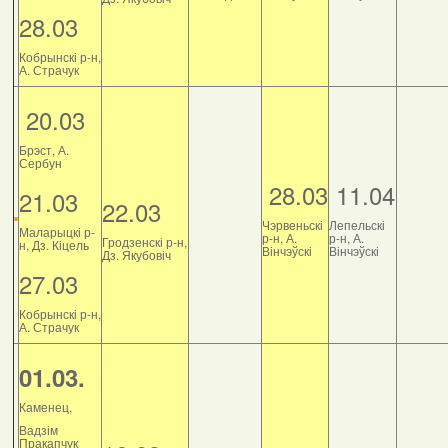
28.03
Кобрынскі р-н,
А. Страчук
20.03
Брэст, А.
Сербун
28.03
11.04
21.03
22.03
Чэрвеньскі
Лепельскі
Маларыцкі р-
р-н, А.
р-н, А.
Гродзенскі р-н,
н, Дз. Кіцель
Вінчэўскі
Вінчэўскі
Дз. Якубовіч
27.03
Кобрынскі р-н,
А. Страчук
01.03.
Каменец,
Вадзім
Пракапчук