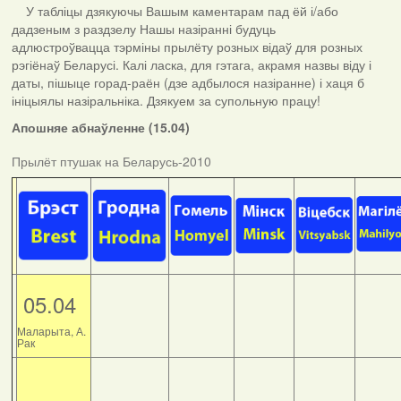
У табліцы дзякуючы Вашым каментарам пад ёй і/або
дадзеным з раздзелу Нашы назіранні будуць
адлюстроўвацца тэрміны прылёту розных відаў для розных
рэгіёнаў Беларусі. Калі ласка, для гэтага, акрамя назвы віду і
даты, пішыце горад-раён (дзе адбылося назіранне) і хаця б
ініцыялы назіральніка. Дзякуем за супольную працу!
Апошняе абнаўленне (15.04)
Прылёт птушак на Беларусь-2010
05.04
Маларыта, А.
Рак