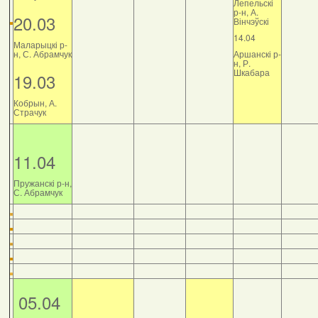
Лепельскі
р-н, А.
20.03
Вінчэўскі
14.04
Маларыцкі р-
н, С. Абрамчук
Аршанскі р-
н, Р.
Шкабара
19.03
Кобрын, А.
Страчук
11.04
Пружанскі р-н,
С. Абрамчук
05.04