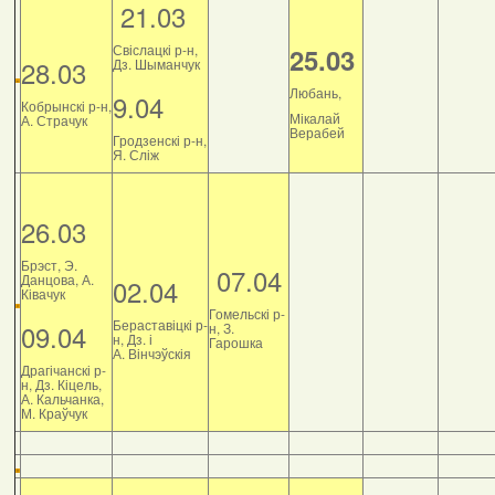
21.03
Свіслацкі р-н,
25.03
28.03
Дз. Шыманчук
Любань,
9.04
Кобрынскі р-н,
Мікалай
А. Страчук
Верабей
Гродзенскі р-н,
Я. Сліж
26.03
Брэст, Э.
07.04
Данцова, А.
02.04
Ківачук
Гомельскі р-
Бераставіцкі р-
09.04
н, З.
н, Дз. і
Гарошка
А. Вінчэўскія
Драгічанскі р-
н, Дз. Кіцель,
А. Кальчанка,
М. Краўчук