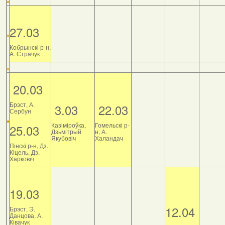
27.03
Кобрынскі р-н,
А. Страчук
20.03
Брэст, А.
3.03
22.03
Сербун
Казіміроўка,
Гомельскі р-
25.03
Дзьмітрый
н, А.
Якубовіч
Халандач
Пінскі р-н, Дз.
Кіцель, Дз.
Харковіч
19.03
12.04
Брэст, Э.
Данцова, А.
Ківачук