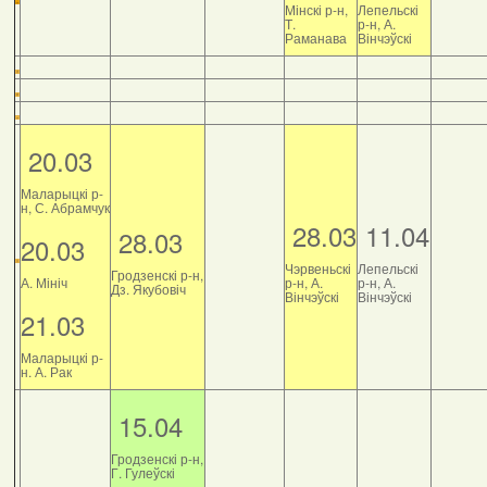
Мінскі р-н,
Лепельскі
Т.
р-н, А.
Раманава
Вінчэўскі
20.03
Маларыцкі р-
н, С. Абрамчук
28.03
11.04
28.03
20.03
Чэрвеньскі
Лепельскі
Гродзенскі р-н,
А. Мініч
р-н, А.
р-н, А.
Дз. Якубовіч
Вінчэўскі
Вінчэўскі
21.03
Маларыцкі р-
н. А. Рак
15.04
Гродзенскі р-н,
Г. Гулеўскі