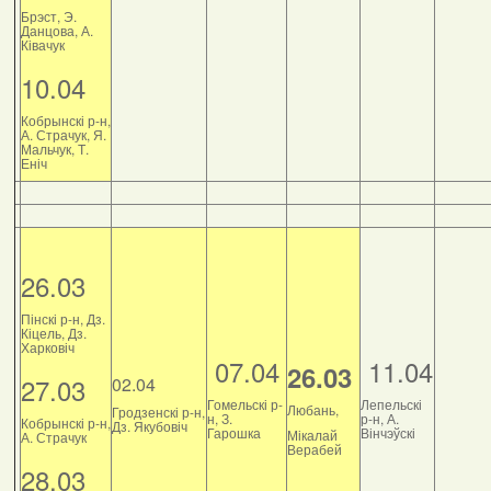
Брэст, Э.
Данцова, А.
Ківачук
10.04
Кобрынскі р-н,
А. Страчук, Я.
Мальчук, Т.
Еніч
26.03
Пінскі р-н, Дз.
Кіцель, Дз.
Харковіч
07.04
11.04
26.03
27.03
02.04
Гомельскі р-
Лепельскі
Любань,
Гродзенскі р-н,
н, З.
р-н, А.
Кобрынскі р-н,
Дз. Якубовіч
Гарошка
Вінчэўскі
Мікалай
А. Страчук
Верабей
28.03