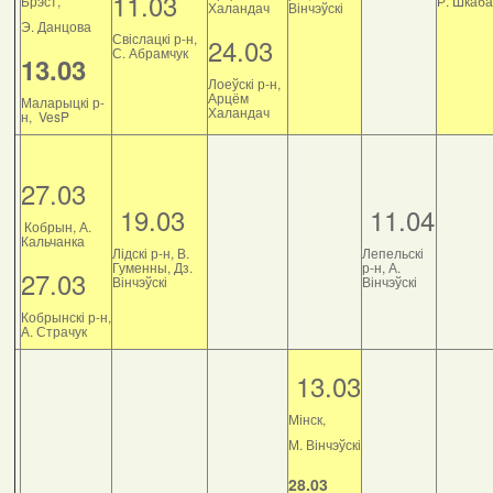
11.03
Брэст,
Р. Шкаб
Халандач
Вінчэўскі
Э. Данцова
Свіслацкі р-н,
24.03
С. Абрамчук
13.03
Лоеўскі р-н,
Арцём
Маларыцкі р-
Халандач
н, VesP
27.03
19.03
11.04
Кобрын, А.
Кальчанка
Лідскі р-н, В.
Лепельскі
Гуменны, Дз.
р-н, А.
27.03
Вінчэўскі
Вінчэўскі
Кобрынскі р-н,
А. Страчук
13.03
Мінск,
М. Вінчэўскі
28.03