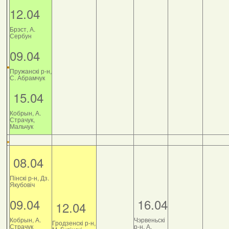
12.04
Брэст, А.
Сербун
09.04
Пружанскі р-н,
С. Абрамчук
15.04
Кобрын, А.
Страчук,
Мальчук
08.04
Пінскі р-н, Дз.
Якубовіч
09.04
16.04
12.04
Кобрын, А.
Чэрвеньскі
Гродзенскі р-н,
Страчук
р-н, А.