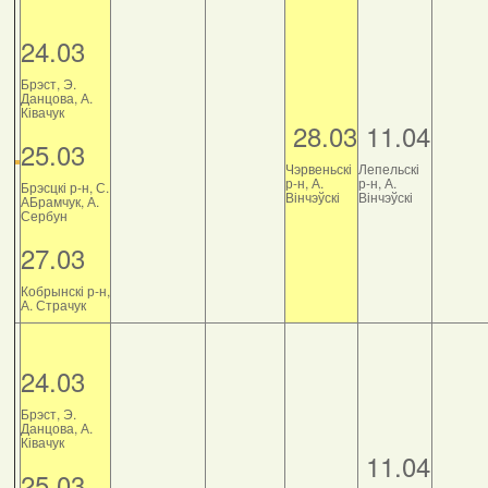
24.03
Брэст, Э.
Данцова, А.
Ківачук
28.03
11.04
25.03
Чэрвеньскі
Лепельскі
р-н, А.
р-н, А.
Брэсцкі р-н, С.
Вінчэўскі
Вінчэўскі
АБрамчук, А.
Сербун
27.03
Кобрынскі р-н,
А. Страчук
24.03
Брэст, Э.
Данцова, А.
Ківачук
11.04
25.03