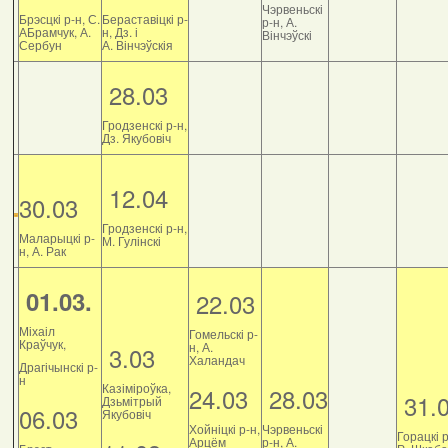
Чэрвеньскі
Брэсцкі р-н, С.
Бераставіцкі р-
р-н, А.
АБрамчук, А.
н, Дз. і
Вінчэўскі
Сербун
А. Вінчэўскія
28.03
Гродзенскі р-н,
Дз. Якубовіч
12.04
30.03
Гродзенскі р-н,
Маларыцкі р-
М. Гулінскі
н, А. Рак
01.03.
22.03
Міхаіл
Гомельскі р-
Краўчук,
н, А.
3.03
Халандач
Драгічынскі р-
н
Казіміроўка,
24.03
28.03
31.
Дзьмітрый
06.03
Якубовіч
Хойніцкі р-н,
Чэрвеньскі
Горацкі р
Арцём
р-н, А.