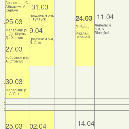
Брэсцкі р-н, С.
31.03
АБрамчук, А.
Сербун
11.04
Гродзенскі р-н,
24.03
25.03
Г. Гулеўскі
Лепельскі
Любань,
9.04
р-н, А.
Маларыцкі р-
Вінчэўскі
Мікалай
н, Дз. Кіцель,
Верабей
Дз. Харковіч
Гродзенскі р-н,
Я. Сліж
27.03
Кобрынскі р-н,
А. Страчук
30.03
Маларыцкі р-
н, А. Рак
14.04
25.03
02.04