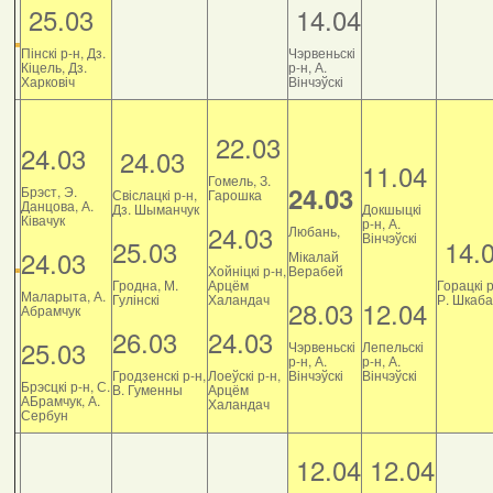
25.03
14.04
Пінскі р-н, Дз.
Чэрвеньскі
Кіцель, Дз.
р-н, А.
Харковіч
Вінчэўскі
22.03
24.03
24.03
11.04
Гомель, З.
24.03
Брэст, Э.
Свіслацкі р-н,
Гарошка
Данцова, А.
Дз. Шыманчук
Докшыцкі
Ківачук
р-н, А.
24.03
Любань,
Вінчэўскі
25.03
14.
24.03
Мікалай
Хойніцкі р-н,
Верабей
Гродна, М.
Арцём
Горацкі р
Маларыта, А.
Гулінскі
Халандач
Р. Шкаб
28.03
12.04
Абрамчук
26.03
24.03
25.03
Чэрвеньскі
Лепельскі
р-н, А.
р-н, А.
Гродзенскі р-н,
Лоеўскі р-н,
Вінчэўскі
Вінчэўскі
Брэсцкі р-н, С.
В. Гуменны
Арцём
АБрамчук, А.
Халандач
Сербун
12.04
12.04