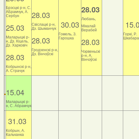
28.03
Брэсцкі р-н, С.
АБрамчук, А.
28.03
Сербун
Любань,
30.03
15.
Свіслацкі р-н,
25.03
Мікалай
Дз. Шыманчук
Верабей
Гомель, З.
Горкі, Р.
Маларыцкі р-
28.03
Гарошка
Шкабара
28.03
н, Дз. Кіцель,
Дз. Харковіч
Гродзенскі р-н,
Чэрвеньскі
Дз. Вінчэўскі
28.03
р-н, А.
Вінчэўскі
Кобрынскі р-н,
А. Страчук
15.04
Маларыцкі р-
н, С. Абрамчук
31.03
Кобрын, А.
Кальчанка