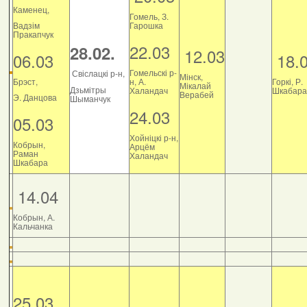
Каменец,
Гомель, З.
Вадзім
Гарошка
Пракапчук
22.03
28.02.
12.03
06.03
18.
Гомельскі р-
Свіслацкі р-н,
Мінск,
Брэст,
н, А.
Горкі, Р.
Мікалай
Дзьмітры
Халандач
Шкабара
Верабей
Э. Данцова
Шыманчук
24.03
05.03
Хойніцкі р-н,
Кобрын,
Арцём
Раман
Халандач
Шкабара
14.04
Кобрын, А.
Кальчанка
25.03