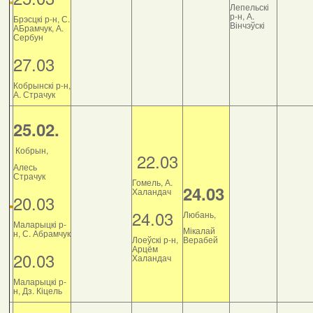
Лепельскі
р-н, А.
Брэсцкі р-н, С.
Вінчэўскі
АБрамчук, А.
Сербун
27.03
Кобрынскі р-н,
А. Страчук
25.02.
Кобрын,
22.03
Алесь
Страчук
Гомель, А.
24.03
Халандач
20.03
24.03
Любань,
Маларыцкі р-
Мікалай
н, С. Абрамчук
Лоеўскі р-н,
Верабей
Арцём
20.03
Халандач
Маларыцкі р-
н, Дз. Кіцель