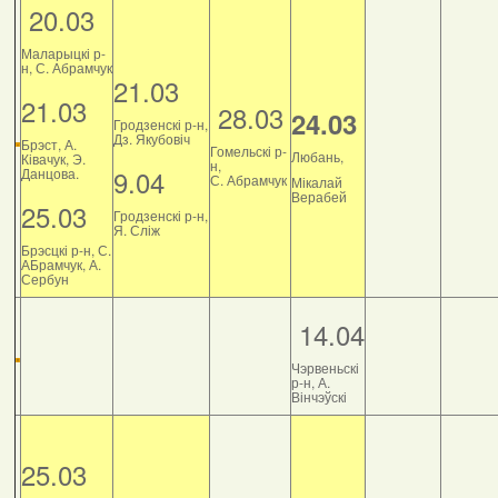
20.03
Маларыцкі р-
н, С. Абрамчук
21.03
21.03
28.03
24.03
Гродзенскі р-н,
Дз. Якубовіч
Брэст, А.
Гомельскі р-
Любань,
Ківачук, Э.
н,
9.04
Данцова.
С. Абрамчук
Мікалай
Верабей
25.03
Гродзенскі р-н,
Я. Сліж
Брэсцкі р-н, С.
АБрамчук, А.
Сербун
14.04
Чэрвеньскі
р-н, А.
Вінчэўскі
25.03