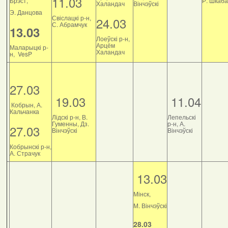
11.03
Брэст,
Р. Шкаб
Халандач
Вінчэўскі
Э. Данцова
Свіслацкі р-н,
24.03
С. Абрамчук
13.03
Лоеўскі р-н,
Арцём
Маларыцкі р-
Халандач
н, VesP
27.03
19.03
11.04
Кобрын, А.
Кальчанка
Лідскі р-н, В.
Лепельскі
Гуменны, Дз.
р-н, А.
27.03
Вінчэўскі
Вінчэўскі
Кобрынскі р-н,
А. Страчук
13.03
Мінск,
М. Вінчэўскі
28.03