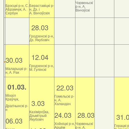
Чэрвеньскі
Брэсцкі р-н, С.
Бераставіцкі р-
р-н, А.
АБрамчук, А.
н, Дз. і
Вінчэўскі
Сербун
А. Вінчэўскія
28.03
Гродзенскі р-н,
Дз. Якубовіч
12.04
30.03
Гродзенскі р-н,
Маларыцкі р-
М. Гулінскі
н, А. Рак
01.03.
22.03
Міхаіл
Гомельскі р-
Краўчук,
н, А.
3.03
Халандач
Драгічынскі р-
н
Казіміроўка,
24.03
28.03
31.
Дзьмітрый
06.03
Якубовіч
Хойніцкі р-н,
Чэрвеньскі
Горацкі р
Арцём
р-н, А.