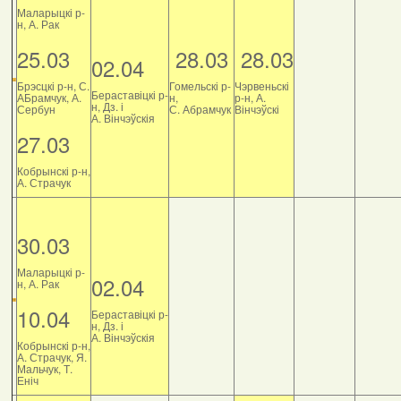
Маларыцкі р-
н, А. Рак
25.03
28.03
28.03
02.04
Брэсцкі р-н, С.
Гомельскі р-
Чэрвеньскі
Бераставіцкі р-
АБрамчук, А.
н,
р-н, А.
н, Дз. і
Сербун
С. Абрамчук
Вінчэўскі
А. Вінчэўскія
27.03
Кобрынскі р-н,
А. Страчук
30.03
Маларыцкі р-
02.04
н, А. Рак
10.04
Бераставіцкі р-
н, Дз. і
А. Вінчэўскія
Кобрынскі р-н,
А. Страчук, Я.
Мальчук, Т.
Еніч