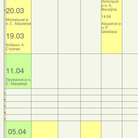
Лепельскі
р-н, А.
20.03
Вінчэўскі
14.04
Маларыцкі р-
н, С. Абрамчук
Аршанскі р-
н, Р.
Шкабара
19.03
Кобрын, А.
Страчук
11.04
Пружанскі р-н,
С. Абрамчук
05.04