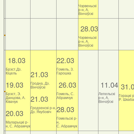
Чэрвеньскі
р-н, А.
Вінчэўскі
28.03
Чэрвеньскі
р-н, А.
Вінчэўскі
18.03
22.03
Брэст,Дз.
Гомель, З.
21.03
Кіцель
Гарошка
19.03
26.03
11.04
Гродна, Дз.
31.
Вінчэўскі
Брэст, Э.
Гомель, С.
Лепельскі
Горацкі р
21.03
Данцова, А.
Абрамчук
р-н, А.
Р. Шкаб
Ківачук
Вінчэўскі
28.03
Гродзенскі р-н,
20.03
Дз. Якубовіч
Гомельскі р-
Маларыцкі р-
н,
н, С. Абрамчук
С. Абрамчук