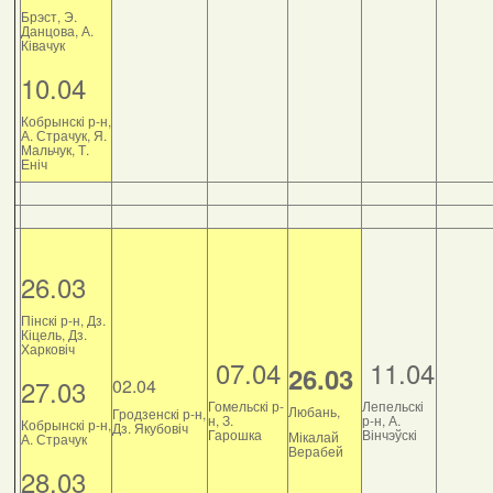
Брэст, Э.
Данцова, А.
Ківачук
10.04
Кобрынскі р-н,
А. Страчук, Я.
Мальчук, Т.
Еніч
26.03
Пінскі р-н, Дз.
Кіцель, Дз.
Харковіч
07.04
11.04
26.03
27.03
02.04
Гомельскі р-
Лепельскі
Любань,
Гродзенскі р-н,
н, З.
р-н, А.
Кобрынскі р-н,
Дз. Якубовіч
Гарошка
Вінчэўскі
Мікалай
А. Страчук
Верабей
28.03