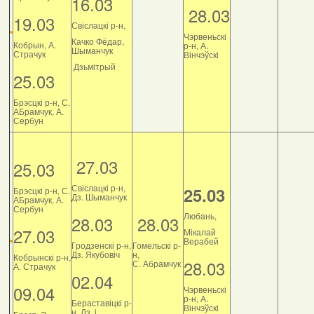
16.03
28.03
19.03
Свіслацкі р-н,
Чэрвеньскі
Качко Фёдар,
Кобрын, А.
р-н, А.
Шыманчук
Страчук
Вінчэўскі
Дзьмітрый
25.03
Брэсцкі р-н, С.
АБрамчук, А.
Сербун
27.03
25.03
Свіслацкі р-н,
25.03
Брэсцкі р-н, С.
Дз. Шыманчук
АБрамчук, А.
Сербун
Любань,
28.03
28.03
27.03
Мікалай
Верабей
Гродзенскі р-н,
Гомельскі р-
Дз. Якубовіч
н,
Кобрынскі р-н,
28.03
С. Абрамчук
А. Страчук
02.04
09.04
Чэрвеньскі
р-н, А.
Бераставіцкі р-
Вінчэўскі
н, Дз. і