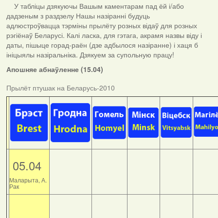
У табліцы дзякуючы Вашым каментарам пад ёй і/або
дадзеным з раздзелу Нашы назіранні будуць
адлюстроўвацца тэрміны прылёту розных відаў для розных
рэгіёнаў Беларусі. Калі ласка, для гэтага, акрамя назвы віду і
даты, пішыце горад-раён (дзе адбылося назіранне) і хаця б
ініцыялы назіральніка. Дзякуем за супольную працу!
Апошняе абнаўленне (15.04)
Прылёт птушак на Беларусь-2010
05.04
Маларыта, А.
Рак