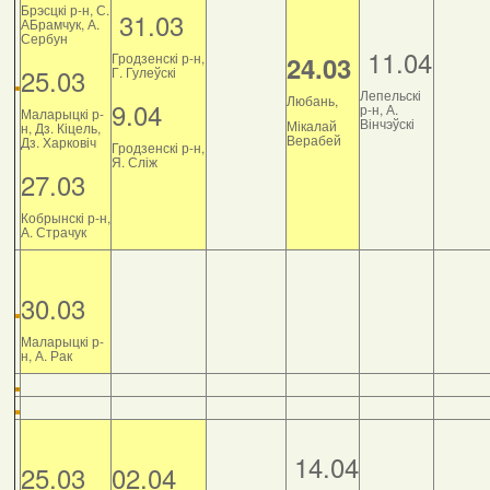
Брэсцкі р-н, С.
31.03
АБрамчук, А.
Сербун
11.04
Гродзенскі р-н,
24.03
25.03
Г. Гулеўскі
Лепельскі
Любань,
9.04
р-н, А.
Маларыцкі р-
Вінчэўскі
Мікалай
н, Дз. Кіцель,
Верабей
Дз. Харковіч
Гродзенскі р-н,
Я. Сліж
27.03
Кобрынскі р-н,
А. Страчук
30.03
Маларыцкі р-
н, А. Рак
14.04
25.03
02.04