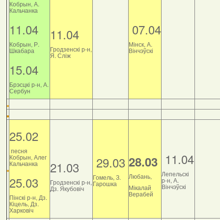
Кобрын, А.
Кальчанка
11.04
07.04
11.04
Кобрын, Р.
Мінск, А.
Гродзенскі р-н,
Шкабара
Вінчэўскі
Я. Сліж
15.04
Брэсцкі р-н, А.
Сербун
25.02
песня
11.04
Кобрын, Алег
28.03
29.03
21.03
Кальчанка
Лепельскі
Любань,
Гомель, З.
25.03
р-н, А.
Гродзенскі р-н,
Гарошка
Вінчэўскі
Мікалай
Дз. Якубовіч
Верабей
Пінскі р-н, Дз.
Кіцель, Дз.
Харковіч