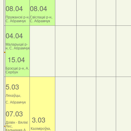
08.04
08.04
Пружанскі р-н,
Свіслацкі р-н,
С. Абрамчук
С. Абрамчук
04.04
Маларыцкі р-
н, С. Абрамчук
15.04
Брэсцкі р-н, А.
Сербун
5.03
Ляхаўцы,
С. Абрамчук
07.03
3.03
Дзiвiн - Вялiкi
Лес,
Казіміроўка,
Кальчанка А.,