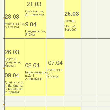
21.03
Свіслацкі р-н,
25.03
28.03
Дз. Шыманчук
Любань,
9.04
Кобрынскі р-н,
Мікалай
А. Страчук
Верабей
Гродзенскі р-н,
Я. Сліж
26.03
Брэст, Э.
07.04
Данцова, А.
02.04
Ківачук
Гомельскі р-
Бераставіцкі р-
09.04
н, З.
н, Дз. і
Гарошка
А. Вінчэўскія
Драгічанскі р-
н, Дз. Кіцель,
А. Кальчанка,
М. Краўчук