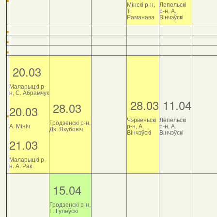
Мінскі р-н,
Лепельскі
Т.
р-н, А.
Раманава
Вінчэўскі
20.03
Маларыцкі р-
н, С. Абрамчук
28.03
11.04
28.03
20.03
Чэрвеньскі
Лепельскі
Гродзенскі р-н,
А. Мініч
р-н, А.
р-н, А.
Дз. Якубовіч
Вінчэўскі
Вінчэўскі
21.03
Маларыцкі р-
н. А. Рак
15.04
Гродзенскі р-н,
Г. Гулеўскі