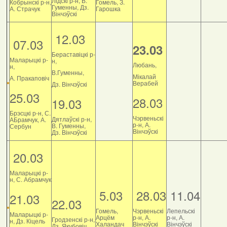
Лідскі р-н, В.
Кобрынскі р-н,
Гомель, З.
Гуменны, Дз.
А. Страчук
Гарошка
Вінчэўскі
12.03
07.03
23.03
Бераставіцкі р-
Маларыцкі р-
н,
Любань,
н,
В.Гуменны,
Мікалай
А. Пракаповіч
Верабей
Дз. Вінчэўскі
25.03
28.03
19.03
Брэсцкі р-н, С.
Чэрвеньскі
Дятлаўскі р-н,
АБрамчук, А.
р-н, А.
В. Гуменны,
Сербун
Вінчэўскі
Дз. Вінчэўскі
20.03
Маларыцкі р-
н, С. Абрамчук
5.03
28.03
11.04
21.03
22.03
Гомель,
Чэрвеньскі
Лепельскі
Маларыцкі р-
Арцём
р-н, А.
р-н, А.
Гродзенскі р-н,
н, Дз. Кіцель
Халандач
Вінчэўскі
Вінчэўскі
Дз. Якубовіч