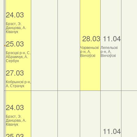
24.03
Брэст, Э.
Данцова, А.
Ківачук
28.03
11.04
25.03
Чэрвеньскі
Лепельскі
р-н, А.
р-н, А.
Брэсцкі р-н, С.
Вінчэўскі
Вінчэўскі
АБрамчук, А.
Сербун
27.03
Кобрынскі р-н,
А. Страчук
24.03
Брэст, Э.
Данцова, А.
Ківачук
11.04
25.03