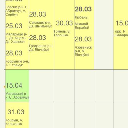
28.03
Брэсцкі р-н, С.
АБрамчук, А.
28.03
Сербун
Любань,
30.03
15.
Свіслацкі р-н,
25.03
Мікалай
Дз. Шыманчук
Верабей
Гомель, З.
Горкі, Р.
Маларыцкі р-
28.03
Гарошка
Шкабара
28.03
н, Дз. Кіцель,
Дз. Харковіч
Гродзенскі р-н,
Чэрвеньскі
Дз. Вінчэўскі
28.03
р-н, А.
Вінчэўскі
Кобрынскі р-н,
А. Страчук
15.04
Маларыцкі р-
н, С. Абрамчук
31.03
Кобрын, А.
Кальчанка