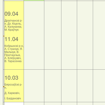
09.04
Драгічанскі р-
н, Дз. Кіцель,
А. Кальчанка,
М. Краўчук
11.04
Кобрынскі р-н,
А. Страчук, Я.
Мальчук, В.
Праташчык,
А. Кляўцэвіч,
В. Тарасенка
10.03
Бярозаўскі р-
н,
Д. Харковіч,
І. Багдановіч