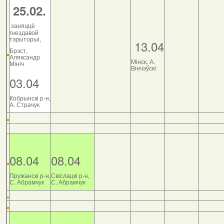
25.02.
заняццё
гнездавой
тэрыторыі,
13.04
Брэст,
Аляксандр
Мінск, А.
Мініч
Вінчэўскі
03.04
Кобрынскі р-н,
А. Страчук
08.04
08.04
Пружанскі р-н,
Свіслацкі р-н,
С. Абрамчук
С. Абрамчук