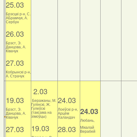
25.03
Брэсцкі р-н, С.
АБрамчук, А.
Сербун
26.03
Брэст, Э.
Данцова, А.
Ківачук
27.03
Кобрынскі р-н,
А. Страчук
2.03
19.03
24.03
Беражаны, М.
Гулінскі, Ж.
Гулеўскі
24.03
Брэст, Э.
Лоеўскі р-н,
(таксама на
Данцова, А.
Арцём
зімоўцы)
Ківачук
Халандач
Любань,
19.03
27.03
28.03
Мікалай
Верабей