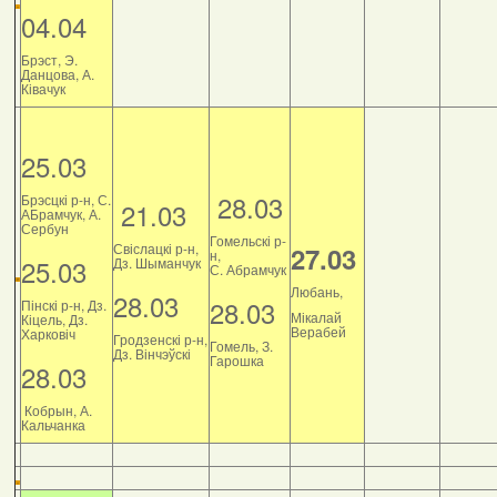
04.04
Брэст, Э.
Данцова, А.
Ківачук
25.03
28.03
Брэсцкі р-н, С.
21.03
АБрамчук, А.
Сербун
Гомельскі р-
Свіслацкі р-н,
27.03
н,
25.03
Дз. Шыманчук
С. Абрамчук
Любань,
28.03
28.03
Пінскі р-н, Дз.
Мікалай
Кіцель, Дз.
Верабей
Харковіч
Гродзенскі р-н,
Гомель, З.
Дз. Вінчэўскі
Гарошка
28.03
Кобрын, А.
Кальчанка