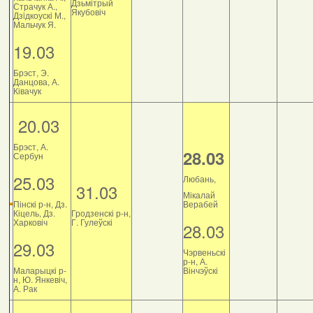
Дзьмітрый
Страчук А.,
Якубовіч
Дзiдкоускi М.,
Мальчук Я.
19.03
Брэст, Э.
Данцова, А.
Ківачук
20.03
Брэст, А.
28.03
Сербун
25.03
Любань,
31.03
Мікалай
Пінскі р-н, Дз.
Верабей
Кіцель, Дз.
Гродзенскі р-н,
Харковіч
Г. Гулеўскі
28.03
29.03
Чэрвеньскі
р-н, А.
Маларыцкі р-
Вінчэўскі
н, Ю. Янкевіч,
А. Рак