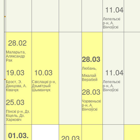
11.04
Лепельскі
р-н, А.
Вінчэўскі
28.02
Маларыта,
Аляксандр
28.03
Рак
Любань,
19.03
10.03
11.04
Мікалай
Верабей
Брэст, Э.
Свіслацкі р-н,
Лепельскі
Данцова, А.
Дзьмітрый
р-н, А.
28.03
Ківачук
Шыманчук
Вінчэўскі
25.03
Чэрвеньскі
р-н, А.
Вінчэўскі
Пінскі р-н, Дз.
Кіцель, Дз.
Харковіч
01.03.
20.03