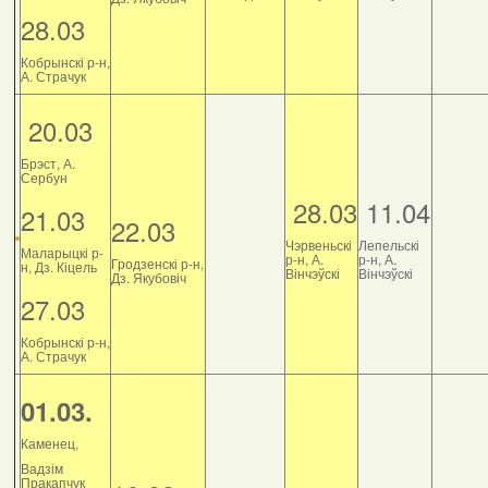
28.03
Кобрынскі р-н,
А. Страчук
20.03
Брэст, А.
Сербун
28.03
11.04
21.03
22.03
Чэрвеньскі
Лепельскі
Маларыцкі р-
р-н, А.
р-н, А.
Гродзенскі р-н,
н, Дз. Кіцель
Вінчэўскі
Вінчэўскі
Дз. Якубовіч
27.03
Кобрынскі р-н,
А. Страчук
01.03.
Каменец,
Вадзім
Пракапчук