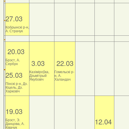
27.03
Кобрынскі р-н,
А. Страчук
20.03
Брэст, А.
3.03
22.03
Сербун
Казіміроўка,
Гомельскі р-
25.03
Дзьмітрый
н, А.
Якубовіч
Халандач
Пінскі р-н, Дз.
Кіцель, Дз.
Харковіч
19.03
12.04
Брэст, Э.
Данцова, А.
Ківачук