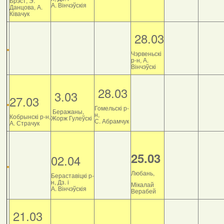
Брэст, Э.
А. Вінчэўскія
Данцова, А.
Ківачук
28.03
Чэрвеньскі
р-н, А.
Вінчэўскі
28.03
3.03
27.03
Гомельскі р-
Беражаны,
н,
Кобрынскі р-н,
Жорж Гулеўскі
С. Абрамчук
А. Страчук
25.03
02.04
Любань,
Бераставіцкі р-
н, Дз. і
Мікалай
А. Вінчэўскія
Верабей
21.03