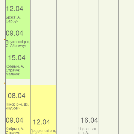
12.04
Брэст, А.
Сербун
09.04
Пружанскі р-н,
С. Абрамчук
15.04
Кобрын, А.
Страчук,
Мальчук
08.04
Пінскі р-н, Дз.
Якубовіч
09.04
16.04
12.04
Кобрын, А.
Чэрвеньскі
Гродзенскі р-н,
Страчук
р-н, А.