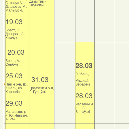
Дзьмітрый
Страчук А.,
Якубовіч
Дзiдкоускi М.,
Мальчук Я.
19.03
Брэст, Э.
Данцова, А.
Ківачук
20.03
Брэст, А.
28.03
Сербун
25.03
Любань,
31.03
Мікалай
Пінскі р-н, Дз.
Верабей
Кіцель, Дз.
Гродзенскі р-н,
Харковіч
Г. Гулеўскі
28.03
29.03
Чэрвеньскі
р-н, А.
Маларыцкі р-
Вінчэўскі
н, Ю. Янкевіч,
А. Рак