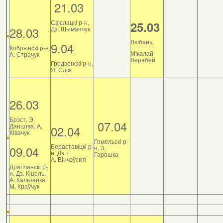
21.03
Свіслацкі р-н,
25.03
28.03
Дз. Шыманчук
Любань,
9.04
Кобрынскі р-н,
Мікалай
А. Страчук
Верабей
Гродзенскі р-н,
Я. Сліж
26.03
Брэст, Э.
07.04
Данцова, А.
02.04
Ківачук
Гомельскі р-
Бераставіцкі р-
09.04
н, З.
н, Дз. і
Гарошка
А. Вінчэўскія
Драгічанскі р-
н, Дз. Кіцель,
А. Кальчанка,
М. Краўчук