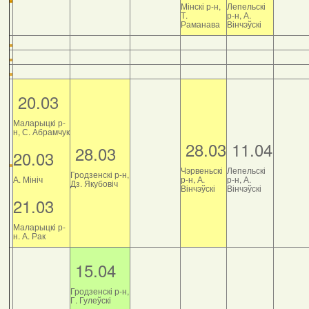
Мінскі р-н,
Лепельскі
Т.
р-н, А.
Раманава
Вінчэўскі
20.03
Маларыцкі р-
н, С. Абрамчук
28.03
11.04
28.03
20.03
Чэрвеньскі
Лепельскі
Гродзенскі р-н,
А. Мініч
р-н, А.
р-н, А.
Дз. Якубовіч
Вінчэўскі
Вінчэўскі
21.03
Маларыцкі р-
н. А. Рак
15.04
Гродзенскі р-н,
Г. Гулеўскі