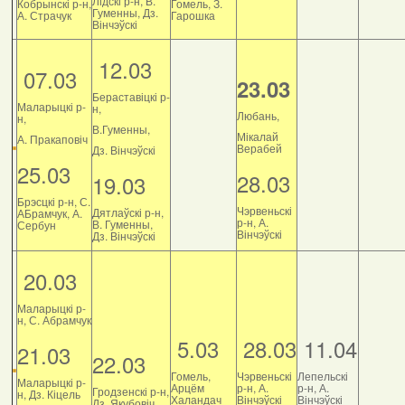
Лідскі р-н, В.
Кобрынскі р-н,
Гомель, З.
Гуменны, Дз.
А. Страчук
Гарошка
Вінчэўскі
12.03
07.03
23.03
Бераставіцкі р-
Маларыцкі р-
н,
Любань,
н,
В.Гуменны,
Мікалай
А. Пракаповіч
Верабей
Дз. Вінчэўскі
25.03
28.03
19.03
Брэсцкі р-н, С.
Чэрвеньскі
Дятлаўскі р-н,
АБрамчук, А.
р-н, А.
В. Гуменны,
Сербун
Вінчэўскі
Дз. Вінчэўскі
20.03
Маларыцкі р-
н, С. Абрамчук
5.03
28.03
11.04
21.03
22.03
Гомель,
Чэрвеньскі
Лепельскі
Маларыцкі р-
Арцём
р-н, А.
р-н, А.
Гродзенскі р-н,
н, Дз. Кіцель
Халандач
Вінчэўскі
Вінчэўскі
Дз. Якубовіч