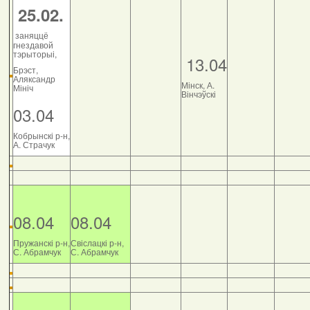
25.02.
заняццё
гнездавой
тэрыторыі,
13.04
Брэст,
Аляксандр
Мінск, А.
Мініч
Вінчэўскі
03.04
Кобрынскі р-н,
А. Страчук
08.04
08.04
Пружанскі р-н,
Свіслацкі р-н,
С. Абрамчук
С. Абрамчук