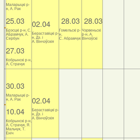
Маларыцкі р-
н, А. Рак
25.03
28.03
28.03
02.04
Брэсцкі р-н, С.
Гомельскі р-
Чэрвеньскі
Бераставіцкі р-
АБрамчук, А.
н,
р-н, А.
н, Дз. і
Сербун
С. Абрамчук
Вінчэўскі
А. Вінчэўскія
27.03
Кобрынскі р-н,
А. Страчук
30.03
Маларыцкі р-
02.04
н, А. Рак
10.04
Бераставіцкі р-
н, Дз. і
А. Вінчэўскія
Кобрынскі р-н,
А. Страчук, Я.
Мальчук, Т.
Еніч