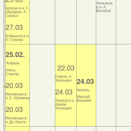
Лепельскі
р-н, А.
Брэсцкі р-н, С.
Вінчэўскі
АБрамчук, А.
Сербун
27.03
Кобрынскі р-н,
А. Страчук
25.02.
Кобрын,
22.03
Алесь
Страчук
Гомель, А.
24.03
Халандач
20.03
24.03
Любань,
Маларыцкі р-
Мікалай
н, С. Абрамчук
Лоеўскі р-н,
Верабей
Арцём
20.03
Халандач
Маларыцкі р-
н, Дз. Кіцель