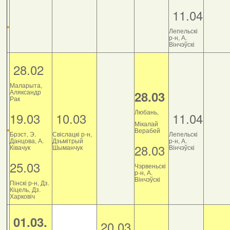
11.04
Лепельскі
р-н, А.
Вінчэўскі
28.02
Маларыта,
Аляксандр
28.03
Рак
Любань,
19.03
10.03
11.04
Мікалай
Верабей
Брэст, Э.
Свіслацкі р-н,
Лепельскі
Данцова, А.
Дзьмітрый
р-н, А.
28.03
Ківачук
Шыманчук
Вінчэўскі
25.03
Чэрвеньскі
р-н, А.
Вінчэўскі
Пінскі р-н, Дз.
Кіцель, Дз.
Харковіч
01.03.
20.03