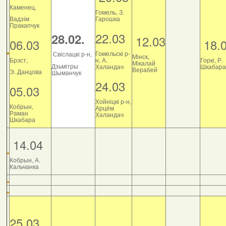
Каменец,
Гомель, З.
Вадзім
Гарошка
Пракапчук
22.03
28.02.
12.03
06.03
18.
Гомельскі р-
Свіслацкі р-н,
Мінск,
Брэст,
н, А.
Горкі, Р.
Мікалай
Дзьмітры
Халандач
Шкабара
Верабей
Э. Данцова
Шыманчук
24.03
05.03
Хойніцкі р-н,
Кобрын,
Арцём
Раман
Халандач
Шкабара
14.04
Кобрын, А.
Кальчанка
25.03