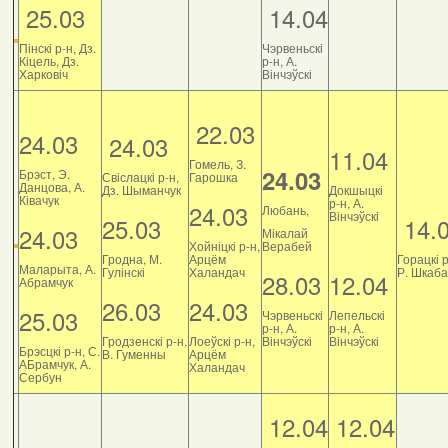
25.03
14.04
Пінскі р-н, Дз.
Чэрвеньскі
Кіцель, Дз.
р-н, А.
Харковіч
Вінчэўскі
22.03
24.03
24.03
11.04
Гомель, З.
24.03
Брэст, Э.
Свіслацкі р-н,
Гарошка
Данцова, А.
Дз. Шыманчук
Докшыцкі
Ківачук
р-н, А.
24.03
Любань,
Вінчэўскі
25.03
14.
24.03
Мікалай
Хойніцкі р-н,
Верабей
Гродна, М.
Арцём
Горацкі р
Маларыта, А.
Гулінскі
Халандач
Р. Шкаб
28.03
12.04
Абрамчук
26.03
24.03
25.03
Чэрвеньскі
Лепельскі
р-н, А.
р-н, А.
Гродзенскі р-н,
Лоеўскі р-н,
Вінчэўскі
Вінчэўскі
Брэсцкі р-н, С.
В. Гуменны
Арцём
АБрамчук, А.
Халандач
Сербун
12.04
12.04