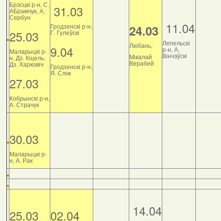
Брэсцкі р-н, С.
31.03
АБрамчук, А.
Сербун
11.04
Гродзенскі р-н,
24.03
25.03
Г. Гулеўскі
Лепельскі
Любань,
9.04
р-н, А.
Маларыцкі р-
Вінчэўскі
Мікалай
н, Дз. Кіцель,
Верабей
Дз. Харковіч
Гродзенскі р-н,
Я. Сліж
27.03
Кобрынскі р-н,
А. Страчук
30.03
Маларыцкі р-
н, А. Рак
14.04
25.03
02.04