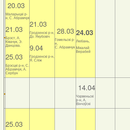
20.03
Маларыцкі р-
н, С. Абрамчук
21.03
21.03
28.03
24.03
Гродзенскі р-н,
Дз. Якубовіч
Брэст, А.
Гомельскі р-
Любань,
Ківачук, Э.
н,
9.04
Данцова.
С. Абрамчук
Мікалай
Верабей
25.03
Гродзенскі р-н,
Я. Сліж
Брэсцкі р-н, С.
АБрамчук, А.
Сербун
14.04
Чэрвеньскі
р-н, А.
Вінчэўскі
25.03