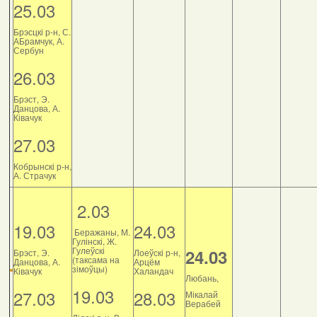
25.03
Брэсцкі р-н, С.
АБрамчук, А.
Сербун
26.03
Брэст, Э.
Данцова, А.
Ківачук
27.03
Кобрынскі р-н,
А. Страчук
2.03
19.03
24.03
Беражаны, М.
Гулінскі, Ж.
Гулеўскі
24.03
Брэст, Э.
Лоеўскі р-н,
(таксама на
Данцова, А.
Арцём
зімоўцы)
Ківачук
Халандач
Любань,
19.03
27.03
28.03
Мікалай
Верабей