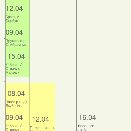
12.04
Брэст, А.
Сербун
09.04
Пружанскі р-н,
С. Абрамчук
15.04
Кобрын, А.
Страчук,
Мальчук
08.04
Пінскі р-н, Дз.
Якубовіч
09.04
16.04
12.04
Кобрын, А.
Чэрвеньскі
Гродзенскі р-н,
Страчук
р-н, А.