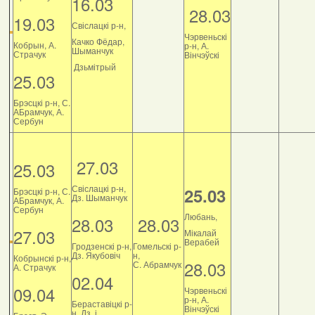
16.03
28.03
19.03
Свіслацкі р-н,
Чэрвеньскі
Качко Фёдар,
Кобрын, А.
р-н, А.
Шыманчук
Страчук
Вінчэўскі
Дзьмітрый
25.03
Брэсцкі р-н, С.
АБрамчук, А.
Сербун
27.03
25.03
Свіслацкі р-н,
25.03
Брэсцкі р-н, С.
Дз. Шыманчук
АБрамчук, А.
Сербун
Любань,
28.03
28.03
27.03
Мікалай
Верабей
Гродзенскі р-н,
Гомельскі р-
Дз. Якубовіч
н,
Кобрынскі р-н,
28.03
С. Абрамчук
А. Страчук
02.04
09.04
Чэрвеньскі
р-н, А.
Бераставіцкі р-
Вінчэўскі
н, Дз. і