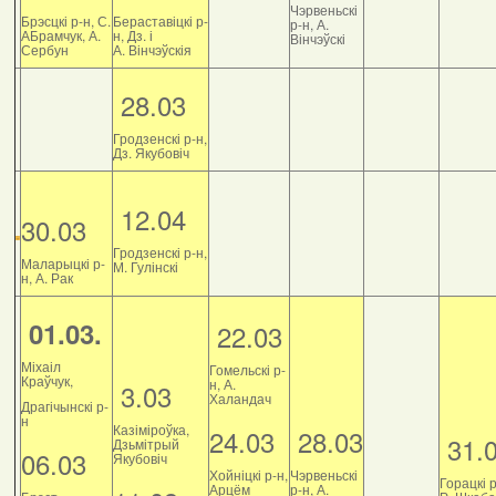
Чэрвеньскі
Брэсцкі р-н, С.
Бераставіцкі р-
р-н, А.
АБрамчук, А.
н, Дз. і
Вінчэўскі
Сербун
А. Вінчэўскія
28.03
Гродзенскі р-н,
Дз. Якубовіч
12.04
30.03
Гродзенскі р-н,
Маларыцкі р-
М. Гулінскі
н, А. Рак
01.03.
22.03
Міхаіл
Гомельскі р-
Краўчук,
н, А.
3.03
Халандач
Драгічынскі р-
н
Казіміроўка,
24.03
28.03
31.
Дзьмітрый
06.03
Якубовіч
Хойніцкі р-н,
Чэрвеньскі
Горацкі р
Арцём
р-н, А.