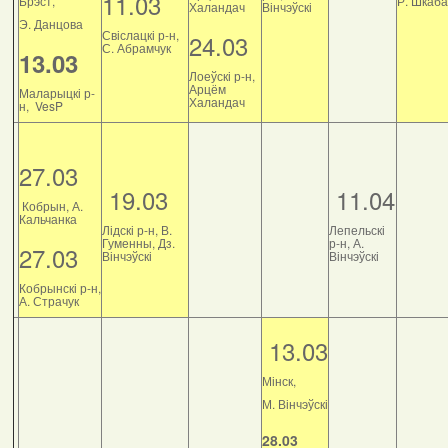
11.03
Брэст,
Р. Шкаб
Халандач
Вінчэўскі
Э. Данцова
Свіслацкі р-н,
24.03
С. Абрамчук
13.03
Лоеўскі р-н,
Арцём
Маларыцкі р-
Халандач
н, VesP
27.03
19.03
11.04
Кобрын, А.
Кальчанка
Лідскі р-н, В.
Лепельскі
Гуменны, Дз.
р-н, А.
27.03
Вінчэўскі
Вінчэўскі
Кобрынскі р-н,
А. Страчук
13.03
Мінск,
М. Вінчэўскі
28.03