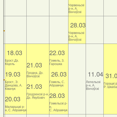
Чэрвеньскі
р-н, А.
Вінчэўскі
28.03
Чэрвеньскі
р-н, А.
Вінчэўскі
18.03
22.03
Брэст,Дз.
Гомель, З.
21.03
Кіцель
Гарошка
19.03
26.03
11.04
Гродна, Дз.
31.
Вінчэўскі
Брэст, Э.
Гомель, С.
Лепельскі
Горацкі р
21.03
Данцова, А.
Абрамчук
р-н, А.
Р. Шкаб
Ківачук
Вінчэўскі
28.03
Гродзенскі р-н,
20.03
Дз. Якубовіч
Гомельскі р-
Маларыцкі р-
н,
н, С. Абрамчук
С. Абрамчук