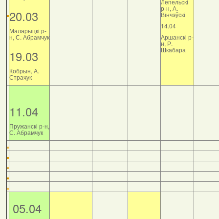
Лепельскі
р-н, А.
20.03
Вінчэўскі
14.04
Маларыцкі р-
н, С. Абрамчук
Аршанскі р-
н, Р.
Шкабара
19.03
Кобрын, А.
Страчук
11.04
Пружанскі р-н,
С. Абрамчук
05.04