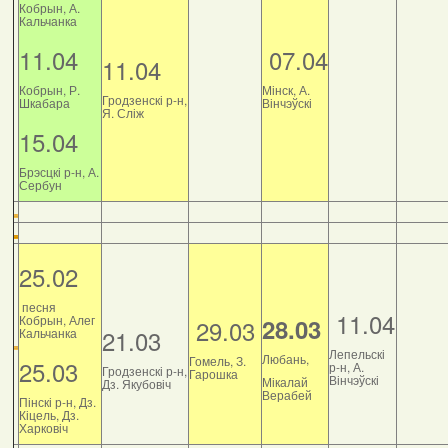
Кобрын, А.
Кальчанка
11.04
07.04
11.04
Кобрын, Р.
Мінск, А.
Гродзенскі р-н,
Шкабара
Вінчэўскі
Я. Сліж
15.04
Брэсцкі р-н, А.
Сербун
25.02
песня
11.04
Кобрын, Алег
28.03
29.03
21.03
Кальчанка
Лепельскі
Любань,
Гомель, З.
25.03
р-н, А.
Гродзенскі р-н,
Гарошка
Вінчэўскі
Мікалай
Дз. Якубовіч
Верабей
Пінскі р-н, Дз.
Кіцель, Дз.
Харковіч