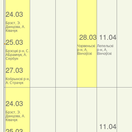
24.03
Брэст, Э.
Данцова, А.
Ківачук
28.03
11.04
25.03
Чэрвеньскі
Лепельскі
р-н, А.
р-н, А.
Брэсцкі р-н, С.
Вінчэўскі
Вінчэўскі
АБрамчук, А.
Сербун
27.03
Кобрынскі р-н,
А. Страчук
24.03
Брэст, Э.
Данцова, А.
Ківачук
11.04
25.03