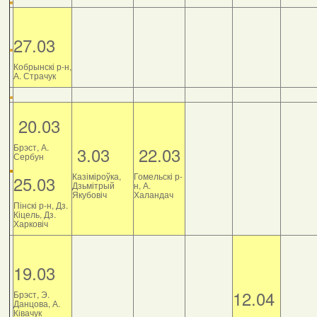
27.03
Кобрынскі р-н,
А. Страчук
20.03
Брэст, А.
3.03
22.03
Сербун
Казіміроўка,
Гомельскі р-
25.03
Дзьмітрый
н, А.
Якубовіч
Халандач
Пінскі р-н, Дз.
Кіцель, Дз.
Харковіч
19.03
12.04
Брэст, Э.
Данцова, А.
Ківачук