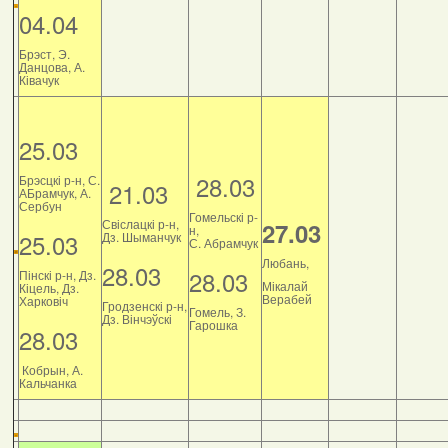
04.04
Брэст, Э.
Данцова, А.
Ківачук
25.03
28.03
Брэсцкі р-н, С.
21.03
АБрамчук, А.
Сербун
Гомельскі р-
Свіслацкі р-н,
27.03
н,
25.03
Дз. Шыманчук
С. Абрамчук
Любань,
28.03
28.03
Пінскі р-н, Дз.
Мікалай
Кіцель, Дз.
Верабей
Харковіч
Гродзенскі р-н,
Гомель, З.
Дз. Вінчэўскі
Гарошка
28.03
Кобрын, А.
Кальчанка