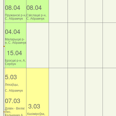
08.04
08.04
Пружанскі р-н,
Свіслацкі р-н,
С. Абрамчук
С. Абрамчук
04.04
Маларыцкі р-
н, С. Абрамчук
15.04
Брэсцкі р-н, А.
Сербун
5.03
Ляхаўцы,
С. Абрамчук
07.03
3.03
Дзiвiн - Вялiкi
Лес,
Казіміроўка,
Кальчанка А.,