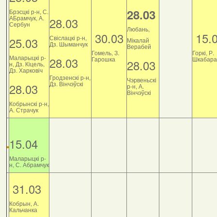
28.03
Брэсцкі р-н, С.
АБрамчук, А.
28.03
Сербун
Любань,
30.03
15.
Свіслацкі р-н,
25.03
Мікалай
Дз. Шыманчук
Верабей
Гомель, З.
Горкі, Р.
Маларыцкі р-
28.03
Гарошка
Шкабара
28.03
н, Дз. Кіцель,
Дз. Харковіч
Гродзенскі р-н,
Чэрвеньскі
Дз. Вінчэўскі
28.03
р-н, А.
Вінчэўскі
Кобрынскі р-н,
А. Страчук
15.04
Маларыцкі р-
н, С. Абрамчук
31.03
Кобрын, А.
Кальчанка