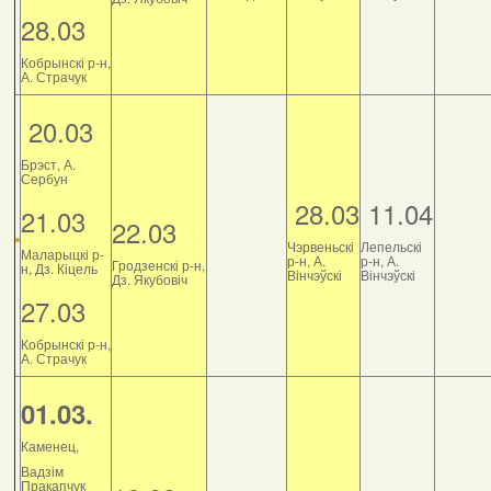
28.03
Кобрынскі р-н,
А. Страчук
20.03
Брэст, А.
Сербун
28.03
11.04
21.03
22.03
Чэрвеньскі
Лепельскі
Маларыцкі р-
р-н, А.
р-н, А.
Гродзенскі р-н,
н, Дз. Кіцель
Вінчэўскі
Вінчэўскі
Дз. Якубовіч
27.03
Кобрынскі р-н,
А. Страчук
01.03.
Каменец,
Вадзім
Пракапчук