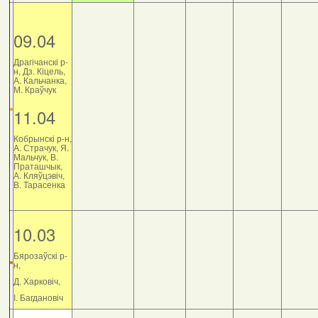
09.04
Драгічанскі р-
н, Дз. Кіцель,
А. Кальчанка,
М. Краўчук
11.04
Кобрынскі р-н,
А. Страчук, Я.
Мальчук, В.
Праташчык,
А. Кляўцэвіч,
В. Тарасенка
10.03
Бярозаўскі р-
н,
Д. Харковіч,
І. Багдановіч