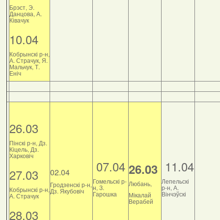
Брэст, Э.
Данцова, А.
Ківачук
10.04
Кобрынскі р-н,
А. Страчук, Я.
Мальчук, Т.
Еніч
26.03
Пінскі р-н, Дз.
Кіцель, Дз.
Харковіч
07.04
11.04
26.03
27.03
02.04
Гомельскі р-
Лепельскі
Любань,
Гродзенскі р-н,
н, З.
р-н, А.
Кобрынскі р-н,
Дз. Якубовіч
Гарошка
Вінчэўскі
Мікалай
А. Страчук
Верабей
28.03