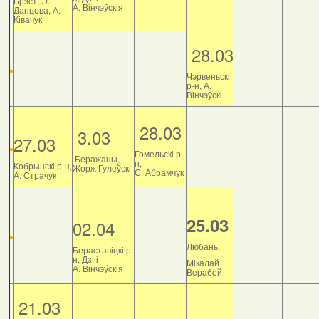
Брэст, Э.
А. Вінчэўскія
Данцова, А.
Ківачук
28.03
Чэрвеньскі
р-н, А.
Вінчэўскі
28.03
3.03
27.03
Гомельскі р-
Беражаны,
н,
Кобрынскі р-н,
Жорж Гулеўскі
С. Абрамчук
А. Страчук
25.03
02.04
Любань,
Бераставіцкі р-
н, Дз. і
Мікалай
А. Вінчэўскія
Верабей
21.03