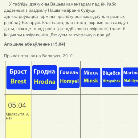
У табліцы дзякуючы Вашым каментарам пад ёй і/або
дадзеным з раздзелу Нашы назіранні будуць
адлюстроўвацца тэрміны прылёту розных відаў для розных
рэгіёнаў Беларусі. Калі ласка, для гэтага, акрамя назвы віду і
даты, пішыце горад-раён (дзе адбылося назіранне) і хаця б
ініцыялы назіральніка. Дзякуем за супольную працу!
Апошняе абнаўленне (15.04)
Прылёт птушак на Беларусь-2010
05.04
Маларыта, А.
Рак