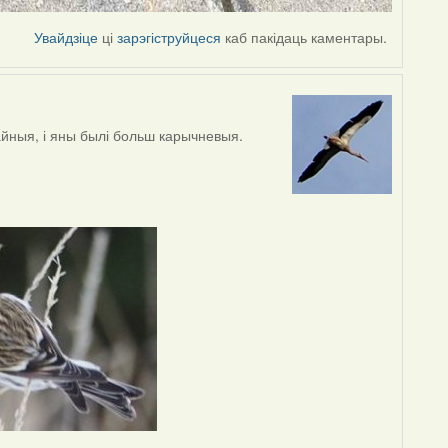
Увайдзіце
ці
зарэгіструйцеся
каб пакідаць каментары.
айныя, і яны былі больш карычневыя.