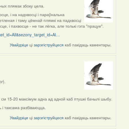
ных плямак збоку цела.
це, і на надхвосці і параўнальна
тленая і таму цёмнай плямкі на падхвосці
, і пахвосце - не так лёгка, але толькі гэта "працуе".
rget_id=All&sezony_target_id=Al…
Увайдзіце
ці
зарэгіструйцеся
каб пакідаць каментары.
or
).
ю см 15-20 максімум адна ад адной каб птушкі бачылі шыбу.
 і таксама разбіваюцца.
Увайдзіце
ці
зарэгіструйцеся
каб пакідаць каментары.