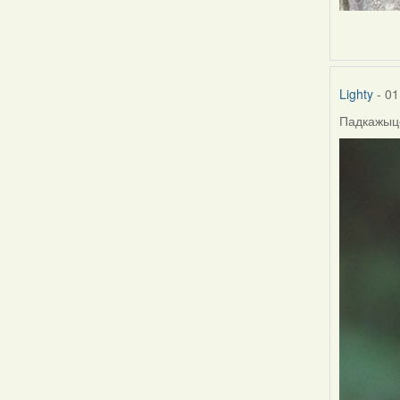
Lighty
- 01
Падкажыце