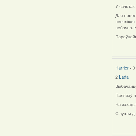
У чачотак
In
reply
Для попел
to
невялікая
by
небачна. К
Lighty
Параўнайц
Harrier
- 0
2
Lada
In
reply
Выбачайце
to
Паляваў н
by
Lada
На захад 
Сілуэты д