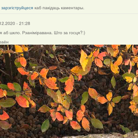
і
зарэгіструйцеся
каб пакідаць каментары.
12.2020 - 21:28
я аб шкло. Рэаніміравана. Што за госця?:)
 раён