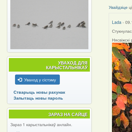
Увайдзіце
ц
Lada
- 09.
Стукнулас
Нясвіжскі
УВАХОД ДЛЯ
КАРЫСТАЛЬНІКАЎ
Уваход у сістэму
Стварыць новы рахунак
Запытаць новы пароль
ЗАРАЗ НА САЙЦЕ
Зараз 1 карыстальнікаў анлайн.