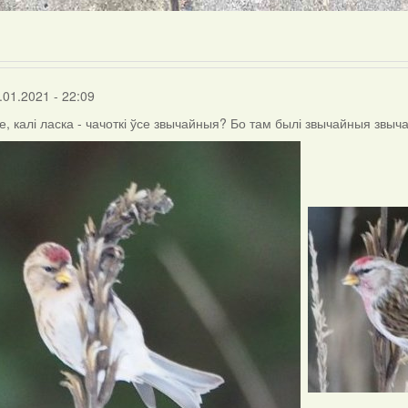
.01.2021 - 22:09
, калі ласка - чачоткі ўсе звычайныя? Бо там былі звычайныя звыч