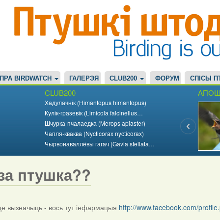
ПРА BIRDWATCH
ГАЛЕРЭЯ
CLUB200
ФОРУМ
СПІСЫ П
CLUB200
АПОШ
Хадулачнік (Himantopus himantopus)
Кулік-гразевік (Limicola falcinellus…
Шчурка-пчалаедка (Merops apiaster)
Чапля-кваква (Nycticorax nycticorax)
Чырвонаваллёвы гагач (Gavia stellata…
за птушка??
 вызначыць - вось тут інфармацыя
http://www.facebook.com/profi