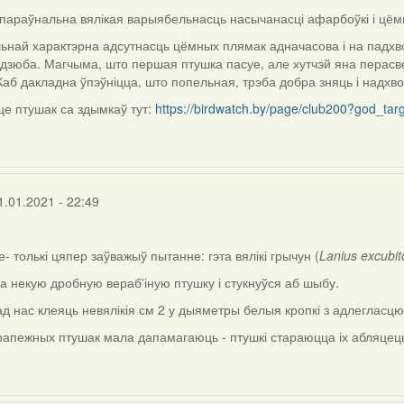
 параўнальна вялікая варыябельнасць насычанасці афарбоўкі і цём
ьнай характэрна адсутнасць цёмных плямак адначасова і на падхвос
 дзюба. Магчыма, што першая птушка пасуе, але хутчэй яна перасве
аб дакладна ўпэўніцца, што попельная, трэба добра зняць і надхвосце
е птушак са здымкаў тут:
https://birdwatch.by/page/club200?god_ta
1.01.2021 - 22:49
- толькі цяпер заўважыў пытанне: гэта вялікі грычун (
Lanius excubit
а некую дробную вераб'іную птушку і стукнуўся аб шыбу.
ад нас клеяць невялікія см 2 у дыяметры белыя кропкі з адлегласц
рапежных птушак мала дапамагаюць - птушкі стараюцца іх абляцець