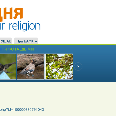
ТУШАК
Пра БАФК
НІЯ ФОТАЗДЫМКІ
le.php?id=100000630791043