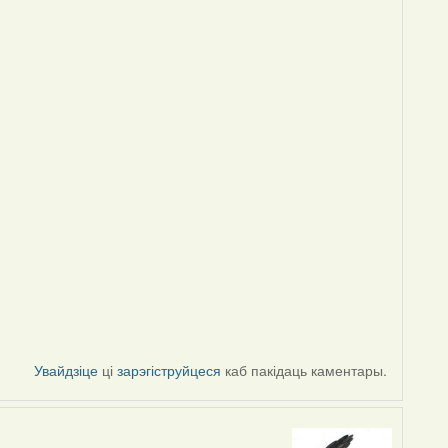
Увайдзіце
ці
зарэгіструйцеся
каб пакідаць каментары.