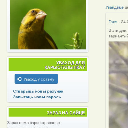
Увайдзіце
ц
Галя
- 24.
В эти дни
варианты
УВАХОД ДЛЯ
КАРЫСТАЛЬНІКАЎ
Уваход у сістэму
Стварыць новы рахунак
Запытаць новы пароль
ЗАРАЗ НА САЙЦЕ
Зараз няма зарэгістраваных
карыстальнікаў онлайн.