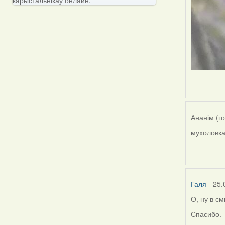
Ананім (г
мухоловка
Галя
- 25.
О, ну в с
Спасибо.