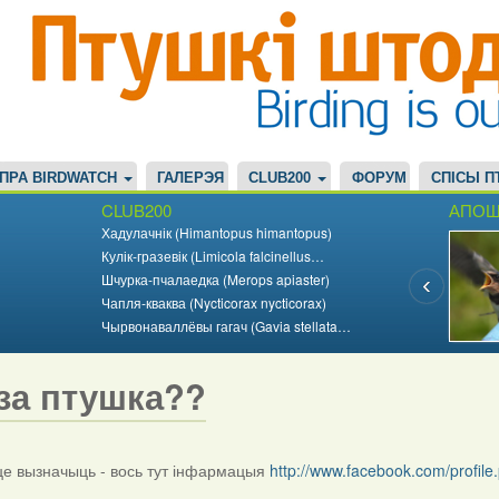
ПРА BIRDWATCH
ГАЛЕРЭЯ
CLUB200
ФОРУМ
СПІСЫ П
CLUB200
АПОШ
Хадулачнік (Himantopus himantopus)
Кулік-гразевік (Limicola falcinellus…
Шчурка-пчалаедка (Merops apiaster)
Чапля-кваква (Nycticorax nycticorax)
Чырвонаваллёвы гагач (Gavia stellata…
за птушка??
 вызначыць - вось тут інфармацыя
http://www.facebook.com/profi