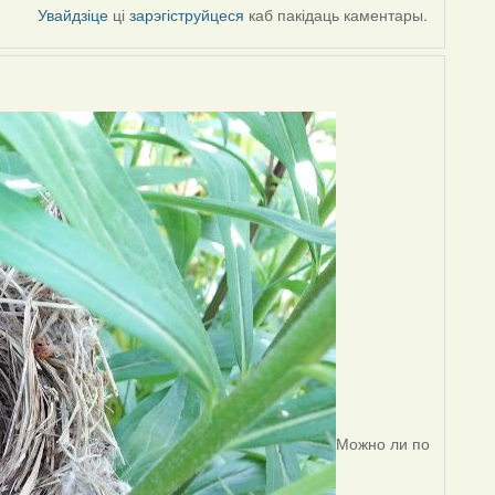
Увайдзіце
ці
зарэгіструйцеся
каб пакідаць каментары.
Можно ли по