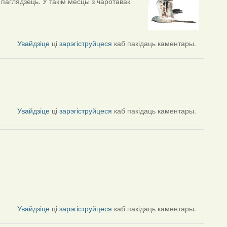
паглядзець. У такім месцы з чаротавак
Увайдзіце
ці
зарэгіструйцеся
каб пакідаць каментары.
Увайдзіце
ці
зарэгіструйцеся
каб пакідаць каментары.
Увайдзіце
ці
зарэгіструйцеся
каб пакідаць каментары.