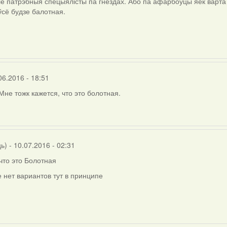
е патрэбныя спецыялісты па гнёздах. Або па афарбоўцы яек варта 
 ўсё будзе балотная.
06.2016 - 18:51
Мне тожк кажется, что это болотная.
ць)
- 10.07.2016 - 02:31
что это Болотная
 нет вариантов тут в принципе