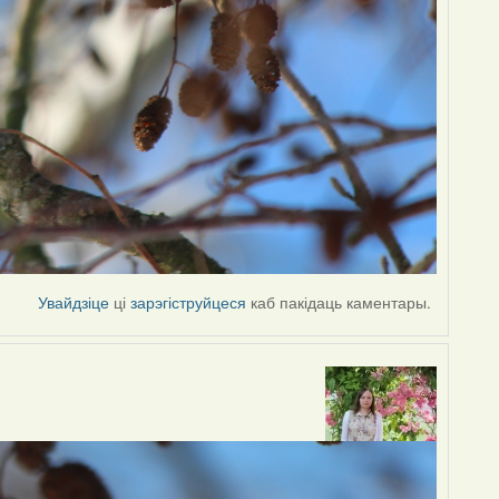
Увайдзіце
ці
зарэгіструйцеся
каб пакідаць каментары.