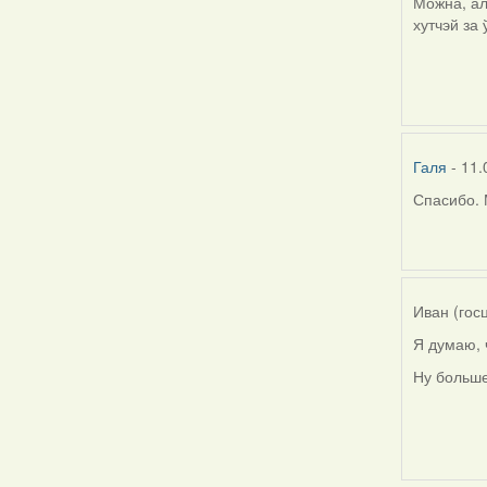
Можна, ал
хутчэй за
Галя
- 11.
Спасибо. 
In
reply
to
by
Harrier
Иван (гос
Я думаю, 
Ну больше