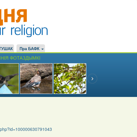
ТУШАК
Пра БАФК
НІЯ ФОТАЗДЫМКІ
le.php?id=100000630791043