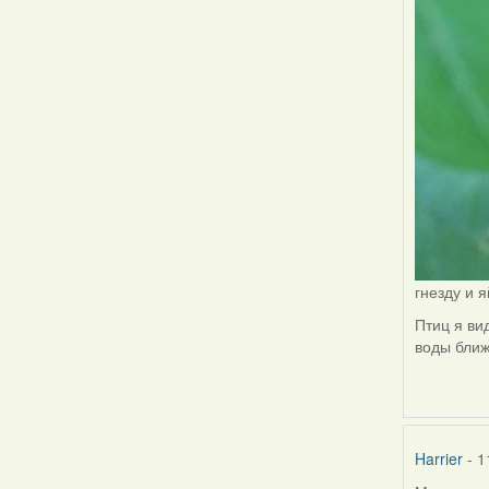
гнезду и 
Птиц я ви
воды ближ
Harrier
- 1