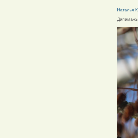
Наталья К
Дапамажыц