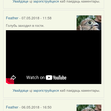
Увайдзіце
ці
зарэгіструйцеся
каб пакідаць каментары.
Feather
- 07.05.2018 - 11:58
Голубь заходил в гости.
Увайдзіце
ці
зарэгіструйцеся
каб пакідаць каментары.
Feather
- 06.05.2018 - 16:50