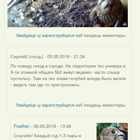
Увайдзіце
ці
зарэгіструйцеся
каб пакідаць каментары.
Сергей2 (госць)
- 05.05.2018 - 21:34
По поводу гнезд в городе. На территории тех универа в
In
9-ти этажной общаге №3 живут видимо- часто слышу
reply
пустельгу. Там на тех этаже голубей всегда было валом
to
- видать там где-то пристроились.
by
Дарья
Увайдзіце
ці
зарэгіструйцеся
каб пакідаць каментары.
Feather
- 06.05.2018 - 13:46
Спасибо! Каждый год 1-3 пары в
In