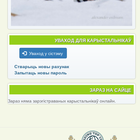
УВАХОД ДЛЯ КАРЫСТАЛЬНІКАЎ
Уваход у сістэму
Стварыць новы рахунак
Запытаць новы пароль
ЗАРАЗ НА САЙЦЕ
Зараз няма зарэгістраваных карыстальнікаў онлайн.