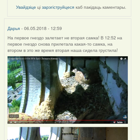
reply
Увайдзіце
ці
зарэгіструйцеся
каб пакідаць каментары.
to
by
Feather
Дарья
- 06.05.2018 - 12:59
На первое гнездо залетает не вторая самка! В 12:52 на
первое гнездо снова прилетала какая-то самка, на
втором в это же время вторая наша сидела грустила!