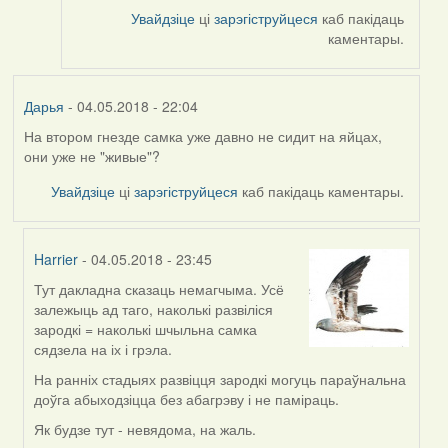
by
Увайдзіце
ці
зарэгіструйцеся
каб пакідаць
RobinZone
каментары.
Дарья
- 04.05.2018 - 22:04
На втором гнезде самка уже давно не сидит на яйцах,
они уже не "живые"?
Увайдзіце
ці
зарэгіструйцеся
каб пакідаць каментары.
Harrier
- 04.05.2018 - 23:45
Тут дакладна сказаць немагчыма. Усё
In
залежыць ад таго, наколькі развіліся
reply
зародкі = наколькі шчыльна самка
to
сядзела на іх і грэла.
by
Дарья
На ранніх стадыях развіцця зародкі могуць параўнальна
доўга абыходзіцца без абагрэву і не паміраць.
Як будзе тут - невядома, на жаль.