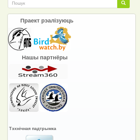
Пошук
Пошук
Праект рэалізуюць
Нашы партнёры
Тэхнічная падтрымка