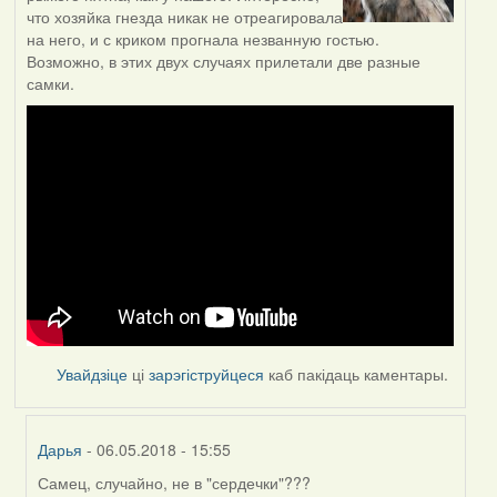
что хозяйка гнезда никак не отреагировала
на него, и с криком прогнала незванную гостью.
Возможно, в этих двух случаях прилетали две разные
самки.
Увайдзіце
ці
зарэгіструйцеся
каб пакідаць каментары.
Дарья
- 06.05.2018 - 15:55
Самец, случайно, не в "сердечки"???
In