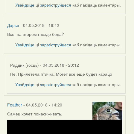
Увайдзіце
ці
зарэгіструйцеся
каб пакідаць каментары.
Дарья
- 04.05.2018 - 18:42
Все, на втором гнезде беда?
Увайдзіце
ці
зарэгіструйцеся
каб пакідаць каментары.
Риддик (госць)
- 04.05.2018 - 20:12
Не. Прилетела птичка. Могет всё ещё будет карацо
In
reply
Увайдзіце
ці
зарэгіструйцеся
каб пакідаць каментары.
to
by
Дарья
Feather
- 04.05.2018 - 14:20
Самец хочет понасиживать.