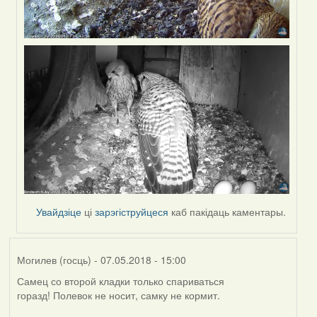
Увайдзіце
ці
зарэгіструйцеся
каб пакідаць каментары.
Могилев (госць)
- 07.05.2018 - 15:00
Самец со второй кладки только спариваться
горазд! Полевок не носит, самку не кормит.