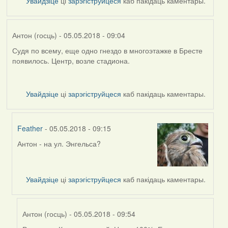
Увайдзіце
ці
зарэгіструйцеся
каб пакідаць каментары.
Антон (госць)
- 05.05.2018 - 09:04
Судя по всему, еще одно гнездо в многоэтажке в Бресте
появилось. Центр, возле стадиона.
Увайдзіце
ці
зарэгіструйцеся
каб пакідаць каментары.
Feather
- 05.05.2018 - 09:15
Антон - на ул. Энгельса?
In
reply
to
by
Увайдзіце
ці
зарэгіструйцеся
каб пакідаць каментары.
Антон
(госць)
Антон (госць)
- 05.05.2018 - 09:54