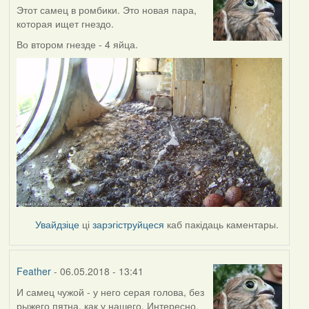
Этот самец в ромбики. Это новая пара,
которая ищет гнездо.
Во втором гнезде - 4 яйца.
Увайдзіце
ці
зарэгіструйцеся
каб пакідаць каментары.
Feather
- 06.05.2018 - 13:41
И самец чужой - у него серая голова, без
рыжего пятна, как у нашего. Интересно,