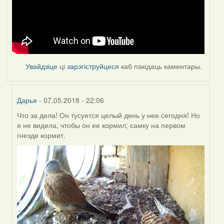
Увайдзіце
ці
зарэгіструйцеся
каб пакідаць каментары.
Дарья
- 07.05.2018 - 22:06
Что за дела! Он тусуется целый день у нее сегодня! Но
In
я не видела, чтобы он ее кормил; самку на первом
reply
гнезде кормит.
to
by
Feather