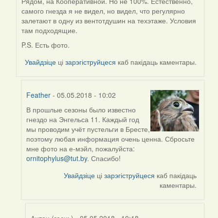
Рядом, на Кооперативной. Но не 100%. Естественно,
In
самого гнезда я не видел, но видел, что регулярно
reply
залетают в одну из вентотдушин на техэтаже. Условия
to
там подходящие.
by
Feather
P.S. Есть фото.
Увайдзіце
ці
зарэгіструйцеся
каб пакідаць каментары.
Feather
- 05.05.2018 - 10:02
В прошлые сезоны было известно
In
гнездо на Энгельса 11. Каждый год
reply
мы проводим учёт пустельги в Бресте,
to
поэтому любая информация очень ценна. Сбросьте
by
мне фото на е-мэйл, пожалуйста:
Антон
ornitophylus@tut.by
. Спасибо!
(госць)
Увайдзіце
ці
зарэгіструйцеся
каб пакідаць
каментары.