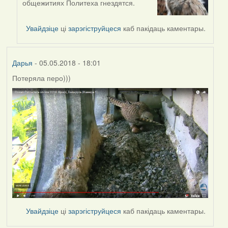
общежитиях Политеха гнездятся.
reply
to
by
Увайдзіце
ці
зарэгіструйцеся
каб пакідаць каментары.
Сергей2
(госць)
Дарья
- 05.05.2018 - 18:01
Потеряла перо)))
Увайдзіце
ці
зарэгіструйцеся
каб пакідаць каментары.