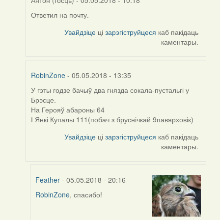
Антон (госць)
- 05.05.2018 - 10:18
Ответил на почту.
In
reply
Увайдзіце
ці
зарэгіструйцеся
каб пакідаць
to
каментары.
by
Feather
RobinZone
- 05.05.2018 - 13:35
У гэты годзе бачыў два гнязда сокала-пустальгі у
In
Брэсце.
reply
На Герояў абароны 64
to
І Янкі Купалы 111(побач з бруснічкай 9павярховік)
by
Feather
Увайдзіце
ці
зарэгіструйцеся
каб пакідаць
каментары.
Feather
- 05.05.2018 - 20:16
RobinZone
, спасибо!
In
reply
to