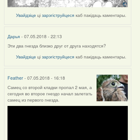
Увайдзіце
ці
зарэгіструйцеся
каб пакідаць каментары.
Дарья
- 07.05.2018 - 22:13
Эти два гнезда близко друг от друга находятся?
Увайдзіце
ці
зарэгіструйцеся
каб пакідаць каментары.
Feather
- 07.05.2018 - 16:18
Самец со второй кладки пропал 2 мая, а
сегодня во второе гнездо начал залетать
самец из первого гнезда.