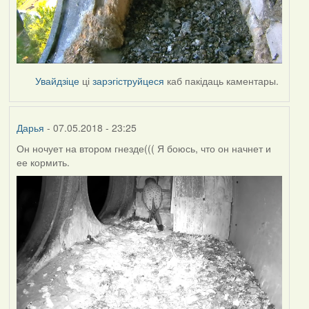
Увайдзіце
ці
зарэгіструйцеся
каб пакідаць каментары.
Дарья
- 07.05.2018 - 23:25
Он ночует на втором гнезде((( Я боюсь, что он начнет и
ее кормить.