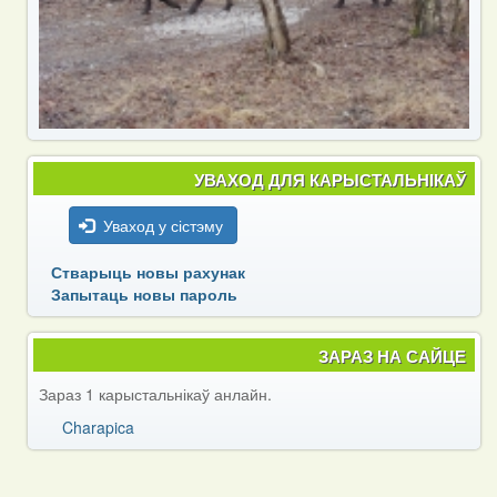
УВАХОД ДЛЯ КАРЫСТАЛЬНІКАЎ
Уваход у сістэму
Стварыць новы рахунак
Запытаць новы пароль
ЗАРАЗ НА САЙЦЕ
Зараз 1 карыстальнікаў анлайн.
Charapica