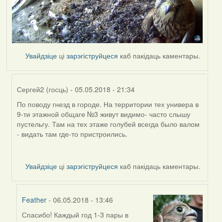
Увайдзіце
ці
зарэгіструйцеся
каб пакідаць каментары.
Сергей2 (госць)
- 05.05.2018 - 21:34
По поводу гнезд в городе. На территории тех универа в
In
9-ти этажной общаге №3 живут видимо- часто слышу
reply
пустельгу. Там на тех этаже голубей всегда было валом
to
- видать там где-то пристроились.
by
Дарья
Увайдзіце
ці
зарэгіструйцеся
каб пакідаць каментары.
Feather
- 06.05.2018 - 13:46
Спасибо! Каждый год 1-3 пары в
In