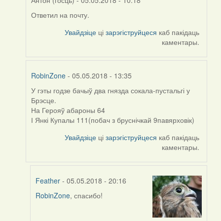
Антон (госць)
- 05.05.2018 - 10:18
Ответил на почту.
In
reply
Увайдзіце
ці
зарэгіструйцеся
каб пакідаць
to
каментары.
by
Feather
RobinZone
- 05.05.2018 - 13:35
У гэты годзе бачыў два гнязда сокала-пустальгі у
In
Брэсце.
reply
На Герояў абароны 64
to
І Янкі Купалы 111(побач з бруснічкай 9павярховік)
by
Feather
Увайдзіце
ці
зарэгіструйцеся
каб пакідаць
каментары.
Feather
- 05.05.2018 - 20:16
RobinZone
, спасибо!
In
reply
to