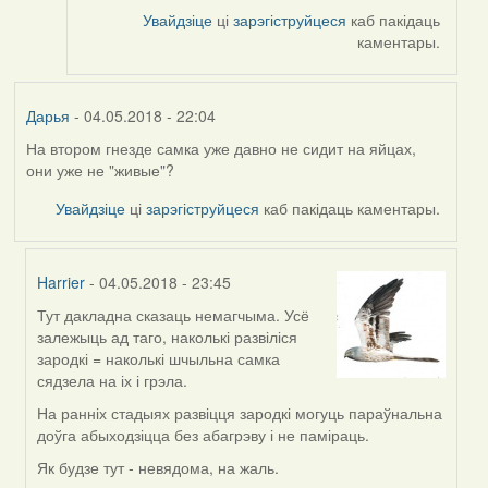
by
Увайдзіце
ці
зарэгіструйцеся
каб пакідаць
RobinZone
каментары.
Дарья
- 04.05.2018 - 22:04
На втором гнезде самка уже давно не сидит на яйцах,
они уже не "живые"?
Увайдзіце
ці
зарэгіструйцеся
каб пакідаць каментары.
Harrier
- 04.05.2018 - 23:45
Тут дакладна сказаць немагчыма. Усё
In
залежыць ад таго, наколькі развіліся
reply
зародкі = наколькі шчыльна самка
to
сядзела на іх і грэла.
by
Дарья
На ранніх стадыях развіцця зародкі могуць параўнальна
доўга абыходзіцца без абагрэву і не паміраць.
Як будзе тут - невядома, на жаль.