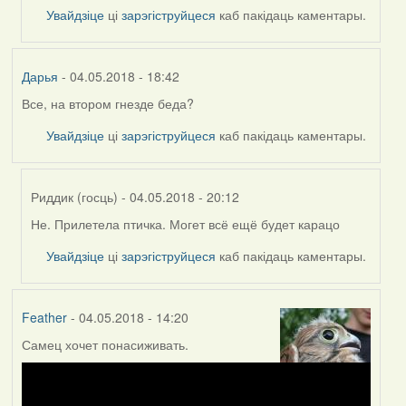
Увайдзіце
ці
зарэгіструйцеся
каб пакідаць каментары.
Дарья
- 04.05.2018 - 18:42
Все, на втором гнезде беда?
Увайдзіце
ці
зарэгіструйцеся
каб пакідаць каментары.
Риддик (госць)
- 04.05.2018 - 20:12
Не. Прилетела птичка. Могет всё ещё будет карацо
In
reply
Увайдзіце
ці
зарэгіструйцеся
каб пакідаць каментары.
to
by
Дарья
Feather
- 04.05.2018 - 14:20
Самец хочет понасиживать.