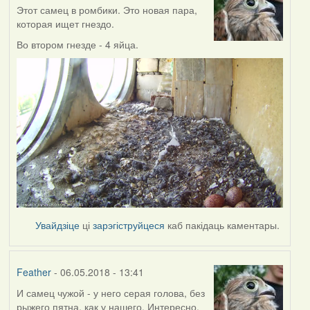
Этот самец в ромбики. Это новая пара,
которая ищет гнездо.
Во втором гнезде - 4 яйца.
Увайдзіце
ці
зарэгіструйцеся
каб пакідаць каментары.
Feather
- 06.05.2018 - 13:41
И самец чужой - у него серая голова, без
рыжего пятна, как у нашего. Интересно,