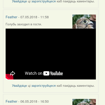
Увайдзіце
ці
зарэгіструйцеся
каб пакідаць каментары.
Feather
- 07.05.2018 - 11:58
Голубь заходил в гости.
Увайдзіце
ці
зарэгіструйцеся
каб пакідаць каментары.
Feather
- 06.05.2018 - 16:50