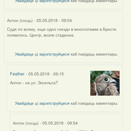
Увайдзіце
ці
зарэгіструйцеся
каб пакідаць каментары.
Антон (госць)
- 05.05.2018 - 09:04
Судя по всему, еще одно гнездо в многоэтажке в Бресте
появилось. Центр, возле стадиона.
Увайдзіце
ці
зарэгіструйцеся
каб пакідаць каментары.
Feather
- 05.05.2018 - 09:15
Антон - на ул. Энгельса?
In
reply
to
by
Увайдзіце
ці
зарэгіструйцеся
каб пакідаць каментары.
Антон
(госць)
Антон (госць)
- 05.05.2018 - 09:54