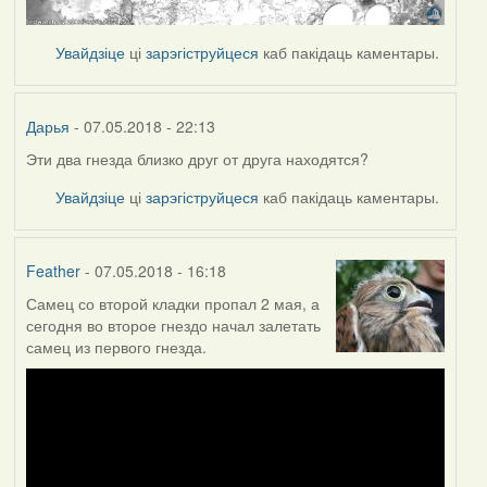
Увайдзіце
ці
зарэгіструйцеся
каб пакідаць каментары.
Дарья
- 07.05.2018 - 22:13
Эти два гнезда близко друг от друга находятся?
Увайдзіце
ці
зарэгіструйцеся
каб пакідаць каментары.
Feather
- 07.05.2018 - 16:18
Самец со второй кладки пропал 2 мая, а
сегодня во второе гнездо начал залетать
самец из первого гнезда.