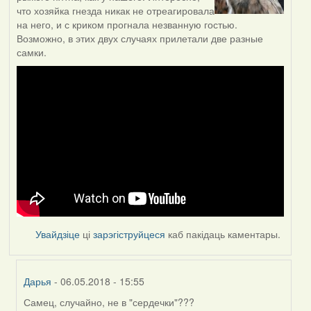
что хозяйка гнезда никак не отреагировала
на него, и с криком прогнала незванную гостью.
Возможно, в этих двух случаях прилетали две разные
самки.
Увайдзіце
ці
зарэгіструйцеся
каб пакідаць каментары.
Дарья
- 06.05.2018 - 15:55
Самец, случайно, не в "сердечки"???
In