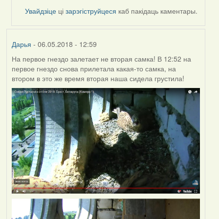
reply
Увайдзіце
ці
зарэгіструйцеся
каб пакідаць каментары.
to
by
Feather
Дарья
- 06.05.2018 - 12:59
На первое гнездо залетает не вторая самка! В 12:52 на
первое гнездо снова прилетала какая-то самка, на
втором в это же время вторая наша сидела грустила!