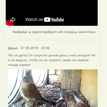
Увайдзіце
ці
зарэгіструйцеся
каб пакідаць каментары.
Дарья
- 07.05.2018 - 22:06
Что за дела! Он тусуется целый день у нее сегодня! Но
In
я не видела, чтобы он ее кормил; самку на первом
reply
гнезде кормит.
to
by
Feather