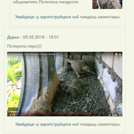
общежитиях Политеха гнездятся.
reply
to
by
Увайдзіце
ці
зарэгіструйцеся
каб пакідаць каментары.
Сергей2
(госць)
Дарья
- 05.05.2018 - 18:01
Потеряла перо)))
Увайдзіце
ці
зарэгіструйцеся
каб пакідаць каментары.