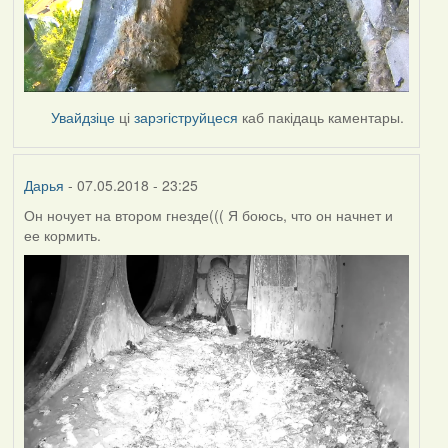
Увайдзіце
ці
зарэгіструйцеся
каб пакідаць каментары.
Дарья
- 07.05.2018 - 23:25
Он ночует на втором гнезде((( Я боюсь, что он начнет и
ее кормить.