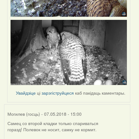
Увайдзіце
ці
зарэгіструйцеся
каб пакідаць каментары.
Могилев (госць)
- 07.05.2018 - 15:00
Самец со второй кладки только спариваться
горазд! Полевок не носит, самку не кормит.