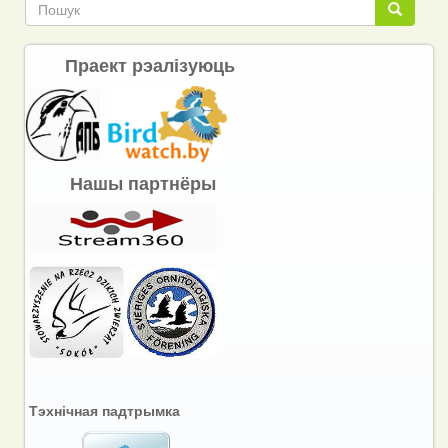
Пошук
Пошук
Праект рэалізуюць
Нашы партнёры
Тэхнічная падтрымка