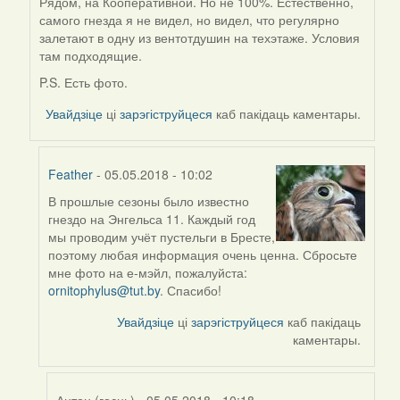
Рядом, на Кооперативной. Но не 100%. Естественно,
In
самого гнезда я не видел, но видел, что регулярно
reply
залетают в одну из вентотдушин на техэтаже. Условия
to
там подходящие.
by
Feather
P.S. Есть фото.
Увайдзіце
ці
зарэгіструйцеся
каб пакідаць каментары.
Feather
- 05.05.2018 - 10:02
В прошлые сезоны было известно
In
гнездо на Энгельса 11. Каждый год
reply
мы проводим учёт пустельги в Бресте,
to
поэтому любая информация очень ценна. Сбросьте
by
мне фото на е-мэйл, пожалуйста:
Антон
ornitophylus@tut.by
. Спасибо!
(госць)
Увайдзіце
ці
зарэгіструйцеся
каб пакідаць
каментары.