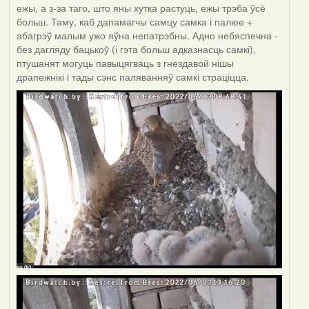
ежы, а з-за таго, што яны хутка растуць, ежы трэба ўсё
больш. Таму, каб дапамагчы самцу самка і палюе +
абагрэў малым ужо яўна непатрэбны. Адно небяспечна -
без дагляду бацькоў (і гэта больш адказнасць самкі),
птушанят могуць павыцягваць з гнездавой нішы
драпежнікі і тады сэнс паляванняў самкі страціцца.