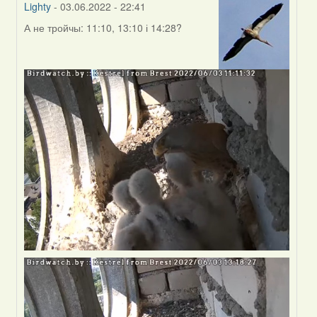
Lighty
- 03.06.2022 - 22:41
А не тройчы: 11:10, 13:10 і 14:28?
In
reply
to
by
Harrier