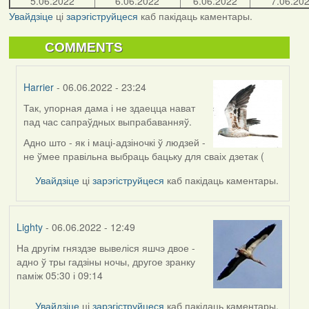
5.06.2022
6.06.2022
6.06.2022
7.06.20
Увайдзіце
ці
зарэгіструйцеся
каб пакідаць каментары.
COMMENTS
Harrier
- 06.06.2022 - 23:24
Так, упорная дама і не здаецца нават
In
пад час сапраўдных выпрабаванняў.
reply
to
Адно што - як і маці-адзіночкі ў людзей -
by
не ўмее правільна выбраць бацьку для сваіх дзетак (
Свіргулля
Увайдзіце
ці
зарэгіструйцеся
каб пакідаць каментары.
Lighty
- 06.06.2022 - 12:49
На другім гняздзе вывеліся яшчэ двое -
адно ў тры гадзіны ночы, другое зранку
паміж 05:30 і 09:14
Увайдзіце
ці
зарэгіструйцеся
каб пакідаць каментары.