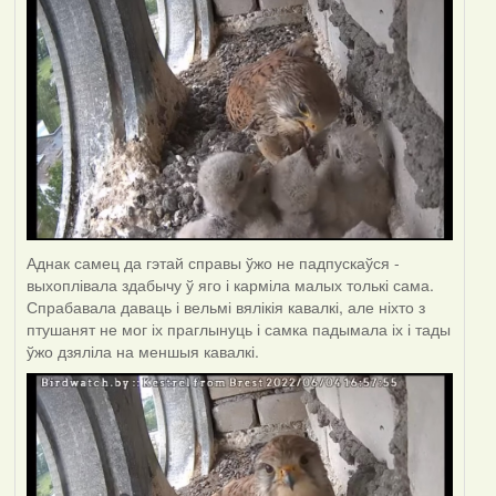
Аднак самец да гэтай справы ўжо не падпускаўся -
выхоплівала здабычу ў яго і карміла малых толькі сама.
Спрабавала даваць і вельмі вялікія кавалкі, але ніхто з
птушанят не мог іх праглынуць і самка падымала іх і тады
ўжо дзяліла на меншыя кавалкі.