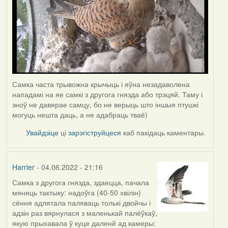
Самка часта трывожна крычыць і яўна незадаволена
нападамі на яе самкі з другога гнязда або трэцяй. Таму і
зноў не давярае самцу, бо не верыць што іншыя птушкі
могуць нешта даць, а не адабраць тваё)
Увайдзіце
ці
зарэгіструйцеся
каб пакідаць каментары.
Harrier
- 04.06.2022 - 21:16
Самка з другога гнязда, здаецца, пачала
мяняць тактыку: надоўга (40-50 хвілін)
сёння адлятала паляваць толькі двойчы і
адзін раз вярнулася з маленькай палёўкаў,
якую прыхавала ў куце даленй ад камеры: