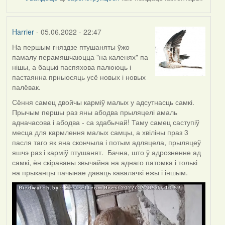
Harrier
- 05.06.2022 - 22:47
На першым гняздзе птушаняты ўжо
памалу перамяшчаюцца "на каленях" па
нішы, а бацькі паспяхова палююць і
пастаянна прныосяць усё новых і новых
палёвак.
Сёння самец двойчы карміў малых у адсутнасць самкі.
Прычым першы раз яны абодва прыляцелі амаль
адначасова і абодва - са здабычай! Таму самец саступіў
месца для кармлення малых самцы, а хвіліны праз 3
пасля таго як яна скончыла і потым адляцела, прыляцеў
яшчэ раз і карміў птушанят. Бачна, што ў адрозненне ад
самкі, ён скіраваны звычайна на аднаго патомка і толькі
на прыканцы пачынае даваць кавалачкі ежы і іншым.