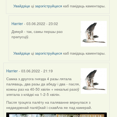
Увайдзіце
ці
зарэгіструйцеся
каб пакідаць каментары.
Harrier
- 03.06.2022 - 23:02
Дзякуй - так, самы першы раз
In
прапусціў.
reply
to
by
Увайдзіце
ці
зарэгіструйцеся
каб пакідаць каментары.
Lighty
Harrier
- 03.06.2022 - 21:19
Самка з другога гнязда 4 разы лятала
паляваць, два разы да абеду і два - пасля,
кожны раз на 40-50 хвілін + некалькі разоў
злятала з клaдкі на 1-2-5 хвілін.
Пасля трэцяга палёту на паляванне вярнулася з
недаедзенай палёўкай і схавАла яе пад камерай.