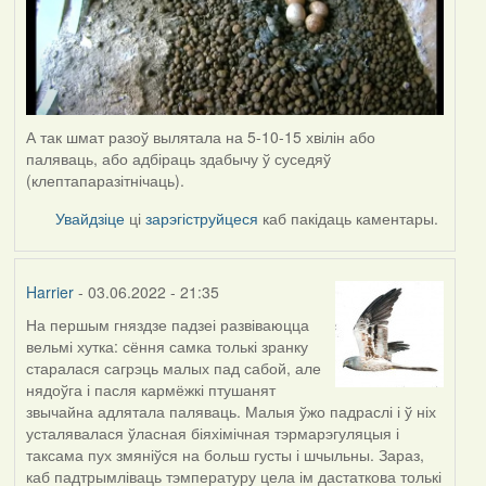
А так шмат разоў вылятала на 5-10-15 хвілін або
паляваць, або адбіраць здабычу ў суседяў
(клептапаразітнічаць).
Увайдзіце
ці
зарэгіструйцеся
каб пакідаць каментары.
Harrier
- 03.06.2022 - 21:35
На першым гняздзе падзеі развіваюцца
вельмі хутка: сёння самка толькі зранку
старалася сагрэць малых пад сабой, але
нядоўга і пасля кармёжкі птушанят
звычайна адлятала паляваць. Малыя ўжо падраслі і ў ніх
усталявалася ўласная біяхімічная тэрмарэгуляцыя і
таксама пух змяніўся на больш густы і шчыльны. Зараз,
каб падтрымліваць тэмпературу цела ім дастаткова толькі