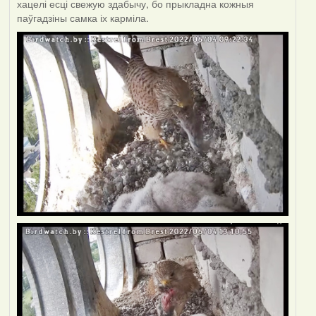
хацелі есці свежую здабычу, бо прыкладна кожныя
паўгадзіны самка іх карміла.