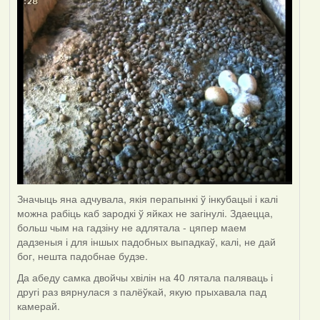
Значыць яна адчувала, якія перапынкі ў інкубацыі і калі
можна рабіць каб зародкі ў яйках не загінулі. Здаецца,
больш чым на гадзіну не адлятала - цяпер маем
дадзеныя і для іншых падобных выпадкаў, калі, не дай
бог, нешта падобнае будзе.
Да абеду самка двойчы хвілін на 40 лятала паляваць і
другі раз вярнулася з палёўкай, якую прыхавала пад
камерай.