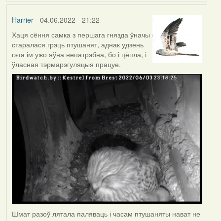
Harrier
- 04.06.2022 - 21:22
Хаця сёння самка з першага гнязда ўначы
старалася грэць птушанят, аднак удзень
гэта ім ужо яўна непатрэбна, бо і цёпла, і
ўласная тэрмарэгуляцыя працуе.
Шмат разоў лятала паляваць і часам птушаняты нават не