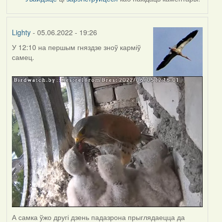
Lighty
- 05.06.2022 - 19:26
У 12:10 на першым гняздзе зноў карміў
самец.
А самка ўжо другі дзень падазрона прыглядаецца да