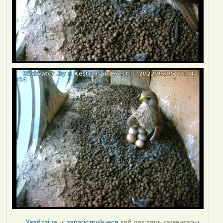
Увайдзіце
ці
зарэгіструйцеся
каб пакідаць каментары.