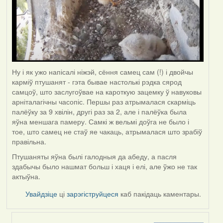
Ну і як ужо напісалі ніжэй, сёння самец сам (!) і двойчы
карміў птушанят - гэта бывае настолькі рэдка сярод
самцоў, што заслугоўвае на кароткую зацемку ў навуковы
арніталагічны часопіс. Першы раз атрымалася скарміць
палёўку за 9 хвілін, другі раз за 2, але і палёўка была
яўна меншага памеру. Самкі ж вельмі доўга не было і
тое, што самец не стаў яе чакаць, атрымалася што зрабіў
правільна.
Птушаняты яўна былі галодныя да абеду, а пасля
здабычы было нашмат больш і хаця і елі, але ўжо не так
актыўна.
Увайдзіце
ці
зарэгіструйцеся
каб пакідаць каментары.