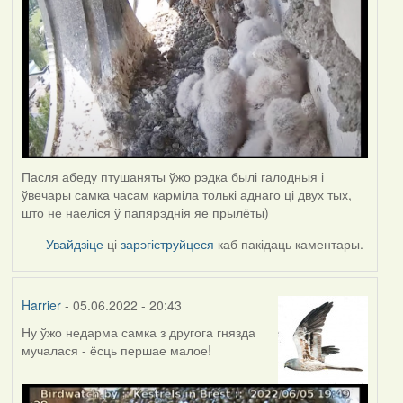
Пасля абеду птушаняты ўжо рэдка былі галодныя і
ўвечары самка часам карміла толькі аднаго ці двух тых,
што не наеліся ў папярэднія яе прылёты)
Увайдзіце
ці
зарэгіструйцеся
каб пакідаць каментары.
Harrier
- 05.06.2022 - 20:43
Ну ўжо недарма самка з другога гнязда
мучалася - ёсць першае малое!