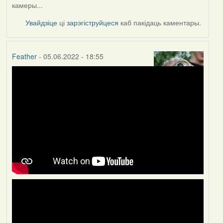
камеры...
Увайдзіце
ці
зарэгіструйцеся
каб пакідаць каментары.
Feather
- 05.06.2022 - 18:55