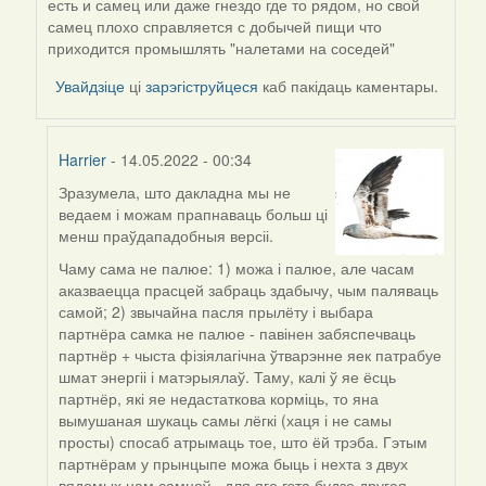
есть и самец или даже гнездо где то рядом, но свой
Harrier
самец плохо справляется с добычей пищи что
приходится промышлять "налетами на соседей"
Увайдзіце
ці
зарэгіструйцеся
каб пакідаць каментары.
Harrier
- 14.05.2022 - 00:34
Зразумела, што дакладна мы не
In
ведаем і можам прапнаваць больш ці
reply
менш праўдападобныя версіі.
to
by
Чаму сама не палюе: 1) можа і палюе, але часам
ZNR
аказваецца прасцей забраць здабычу, чым паляваць
самой; 2) звычайна пасля прылёту і выбара
партнёра самка не палюе - павінен забяспечваць
партнёр + чыста фізіялагічна ўтварэнне яек патрабуе
шмат энергіі і матэрыялаў. Таму, калі ў яе ёсць
партнёр, які яе недастаткова корміць, то яна
вымушаная шукаць самы лёгкі (хаця і не самы
просты) спосаб атрымаць тое, што ёй трэба. Гэтым
партнёрам у прынцыпе можа быць і нехта з двух
вядомых нам самцоў - для яго гэта будзе другая