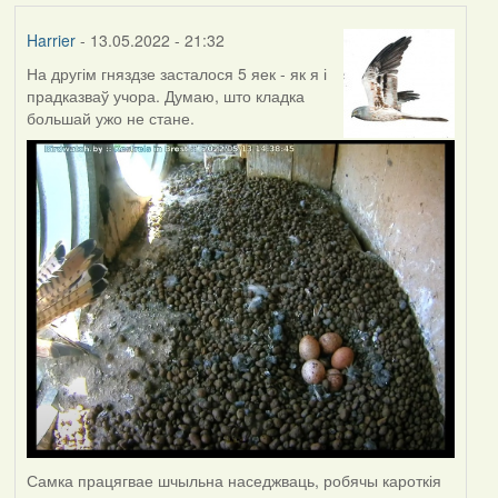
Harrier
- 13.05.2022 - 21:32
На другім гняздзе засталося 5 яек - як я і
прадказваў учора. Думаю, што кладка
большай ужо не стане.
Самка працягвае шчыльна наседжваць, робячы кароткія