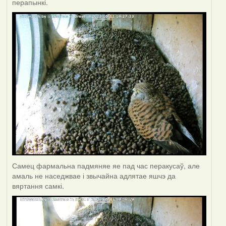
перапынкі.
Самец фармальна падмяняе яе пад час перакусаў, але
амаль не наседжвае і звычайна адлятае яшчэ да
вяртання самкі.