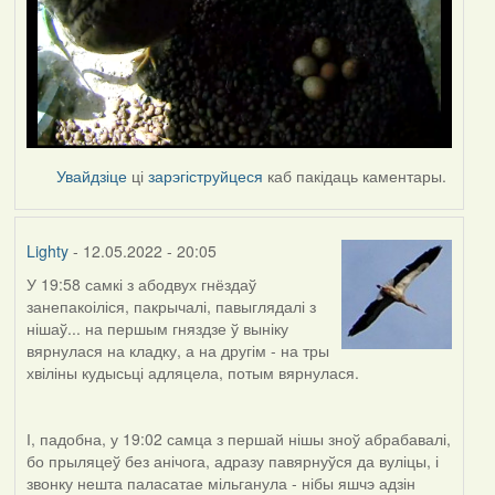
Увайдзіце
ці
зарэгіструйцеся
каб пакідаць каментары.
Lighty
- 12.05.2022 - 20:05
У 19:58 самкі з абодвух гнёздаў
занепакоіліся, пакрычалі, павыглядалі з
нішаў... на першым гняздзе ў выніку
вярнулася на кладку, а на другім - на тры
хвіліны кудысьці адляцела, потым вярнулася.
І, падобна, у 19:02 самца з першай нішы зноў абрабавалі,
бо прыляцеў без анічога, адразу павярнуўся да вуліцы, і
звонку нешта паласатае мільганула - нібы яшчэ адзін