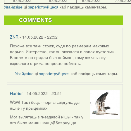
5.06.2022
6.06.2022
6.06.2022
7.06.20
Увайдзіце
ці
зарэгіструйцеся
каб пакідаць каментары.
COMMENTS
ZNR
- 14.05.2022 - 22:52
Похоже все таки стриж, судя по размерам маховых
In
перьев. Интересно, как он оказался в лапах пустельги.
reply
В полете он врядли был пойман, тому же чеглоку
to
взрослого стрижа непросто поймать.
by
Lighty
Увайдзіце
ці
зарэгіструйцеся
каб пакідаць каментары.
Harrier
- 14.05.2022 - 23:51
Wow! Так і ёсць - чорны свіргуль, ды
In
яшчэ і ў прыцемках!
reply
to
Мог вылятаць з гнездавой нішы - так у
by
яго было менш шанцаў ўвярнуцца.
Lighty