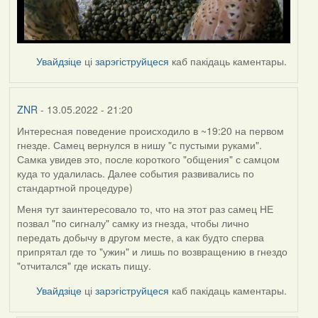
Увайдзіце
ці
зарэгіструйцеся
каб пакідаць каментары.
ZNR
- 13.05.2022 - 21:20
Интересная поведение происходило в ~19:20 на первом
гнезде. Самец вернулся в нишу "с пустыми руками".
Самка увидев это, после короткого "общения" с самцом
куда то удалилась. Далее события развивались по
стандартной процедуре)
Меня тут заинтересовало то, что на этот раз самец НЕ
позвал "по сигналу" самку из гнезда, чтобы лично
передать добычу в другом месте, а как будто сперва
припрятал где то "ужин" и лишь по возвращению в гнездо
"отчитался" где искать пищу.
Увайдзіце
ці
зарэгіструйцеся
каб пакідаць каментары.