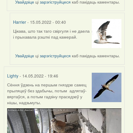
Увайдзіце
ці
зарэгіструйцеся
каб пакідаць каментары.
Harrier
- 15.05.2022 - 00:40
Цікава, што так таго свіргуля і не даела
In
і прыхавала рэшткі пад камерай.
reply
to
by
Увайдзіце
ці
зарэгіструйцеся
каб пакідаць каментары.
Harrier
Lighty
- 14.05.2022 - 19:46
Сёння ўдзень на першым гняздзе самец
прыляцеў без здабычы, потым адлятаў-
вяртаўся, а потым гадзіну праседзеў у
нішы, надзьмуты.