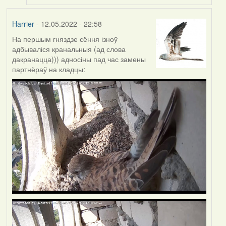
Harrier
- 12.05.2022 - 22:58
На першым гняздзе сёння ізноў
адбываліся кранальныя (ад слова
дакранацца))) адносіны пад час замены
партнёраў на кладцы: