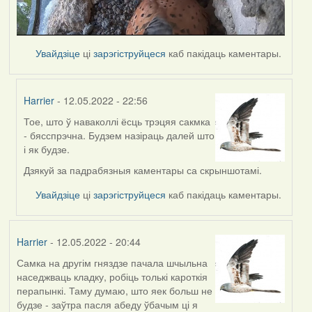
Увайдзіце
ці
зарэгіструйцеся
каб пакідаць каментары.
Harrier
- 12.05.2022 - 22:56
Тое, што ў наваколлі ёсць трэцяя сакмка
In
- бясспрэчна. Будзем назіраць далей што
reply
і як будзе.
to
by
Дзякуй за падрабязныя каментары са скрыншотамі.
Lighty
Увайдзіце
ці
зарэгіструйцеся
каб пакідаць каментары.
Harrier
- 12.05.2022 - 20:44
Самка на другім гняздзе пачала шчыльна
наседжваць кладку, робіць толькі кароткія
перапынкі. Таму думаю, што яек больш не
будзе - заўтра пасля абеду ўбачым ці я