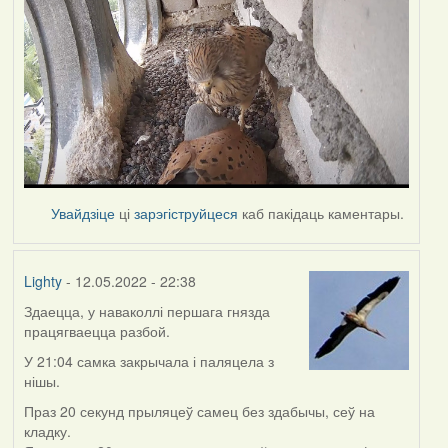
Увайдзіце
ці
зарэгіструйцеся
каб пакідаць каментары.
Lighty
- 12.05.2022 - 22:38
Здаецца, у наваколлі першага гнязда
працягваецца разбой.
У 21:04 самка закрычала і паляцела з
нішы.
Праз 20 секунд прыляцеў самец без здабычы, сеў на
кладку.