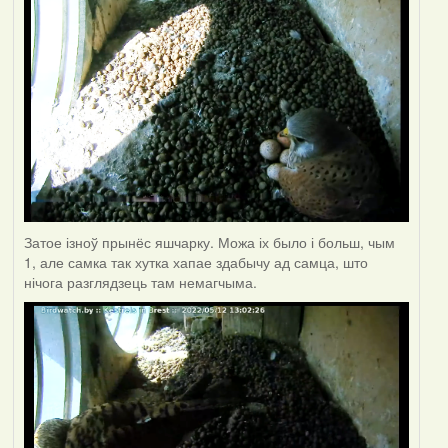
Затое ізноў прынёс яшчарку. Можа іх было і больш, чым
1, але самка так хутка хапае здабычу ад самца, што
нічога разглядзець там немагчыма.