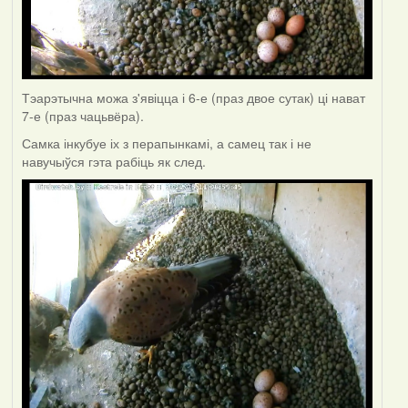
Тэарэтычна можа з'явіцца і 6-е (праз двое сутак) ці нават
7-е (праз чацьвёра).
Самка інкубуе іх з перапынкамі, а самец так і не
навучыўся гэта рабіць як след.