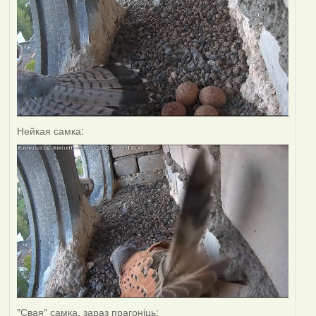
Нейкая самка:
"Свая" самка, зараз прагоніць: