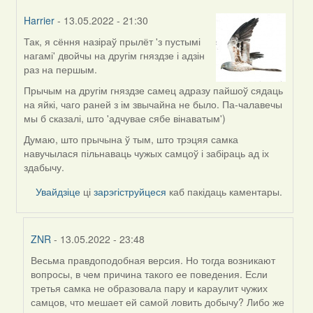
Harrier
- 13.05.2022 - 21:30
Так, я сёння назіраў прылёт 'з пустымі
In
нагамі' двойчы на другім гняздзе і адзін
reply
раз на першым.
to
by
Прычым на другім гняздзе самец адразу пайшоў сядаць
ZNR
на яйкі, чаго раней з ім звычайна не было. Па-чалавечы
мы б сказалі, што 'адчувае сябе вінаватым')
Думаю, што прычына ў тым, што трэцяя самка
навучылася пільнаваць чужых самцоў і забіраць ад іх
здабычу.
Увайдзіце
ці
зарэгіструйцеся
каб пакідаць каментары.
ZNR
- 13.05.2022 - 23:48
Весьма правдоподобная версия. Но тогда возникают
In
вопросы, в чем причина такого ее поведения. Если
reply
третья самка не образовала пару и караулит чужих
to
самцов, что мешает ей самой ловить добычу? Либо же
by