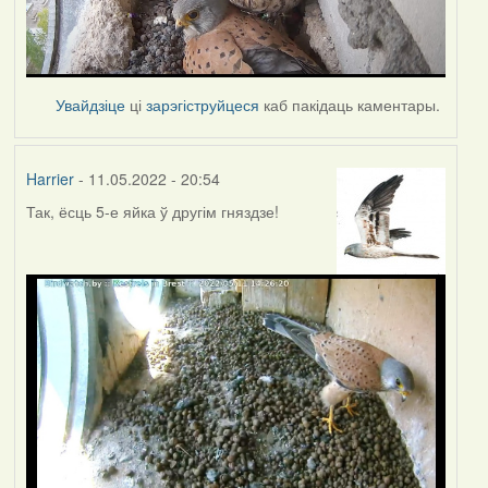
Увайдзіце
ці
зарэгіструйцеся
каб пакідаць каментары.
Harrier
- 11.05.2022 - 20:54
Так, ёсць 5-е яйка ў другім гняздзе!