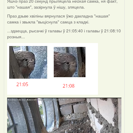
Яшчэ праз 20 секунд прыляцела
нейкая
самка, ня факт,
што "нашая", зазірнула ў нішу, зляцела.
Праз дзьве хвіліны вярнулася ўжо дакладна "нашая"
самка і звыкла "выціснула" самца з кладкі.
...здаецца, рысачкі ў галавы ў 21:05:40 і галавы ў 21:08:10
розныя...