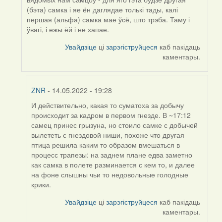
(бэта) самка і яе ён даглядае толькі тады, калі
першая (альфа) самка мае ўсё, што трэба. Таму і
ўвагі, і ежы ёй і не хапае.
Увайдзіце
ці
зарэгіструйцеся
каб пакідаць
каментары.
ZNR
- 14.05.2022 - 19:28
И действительно, какая то суматоха за добычу
In
происходит за кадром в первом гнезде. В ~17:12
reply
самец принес грызуна, но стоило самке с добычей
to
вылететь с гнездовой ниши, похоже что другая
by
птица решила каким то образом вмешаться в
Harrier
процесс трапезы: на заднем плане едва заметно
как самка в полете разминается с кем то, и далее
на фоне слышны чьи то недовольные голодные
крики.
Увайдзіце
ці
зарэгіструйцеся
каб пакідаць
каментары.