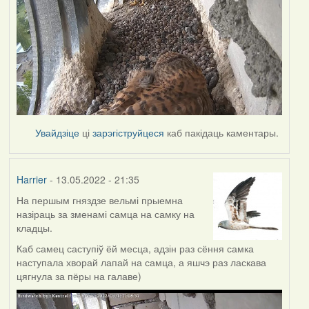
Увайдзіце
ці
зарэгіструйцеся
каб пакідаць каментары.
Harrier
- 13.05.2022 - 21:35
На першым гняздзе вельмі прыемна
назіраць за зменамі самца на самку на
кладцы.
Каб самец саступіў ёй месца, адзін раз сёння самка
наступала хворай лапай на самца, а яшчэ раз ласкава
цягнула за пёры на галаве)