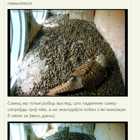
памыляюся.
Самец жа толькі робіць выгляд, што падмяняе самку -
сапраўды грэў яйкі, а не знаходзіўся побач з імі максімум
5 хвілін за ўвесь дзень)