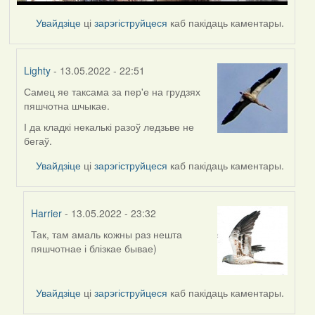
Увайдзіце
ці
зарэгіструйцеся
каб пакідаць каментары.
Lighty
- 13.05.2022 - 22:51
Самец яе таксама за пер'е на грудзях
In
пяшчотна шчыкае.
reply
to
І да кладкі некалькі разоў ледзьве не
by
бегаў.
Harrier
Увайдзіце
ці
зарэгіструйцеся
каб пакідаць каментары.
Harrier
- 13.05.2022 - 23:32
Так, там амаль кожны раз нешта
In
пяшчотнае і блізкае бывае)
reply
to
by
Увайдзіце
ці
зарэгіструйцеся
каб пакідаць каментары.
Lighty