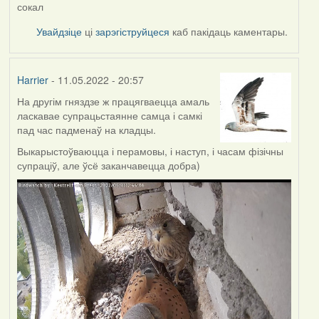
сокал
Увайдзіце
ці
зарэгіструйцеся
каб пакідаць каментары.
Harrier
- 11.05.2022 - 20:57
На другім гняздзе ж працягваецца амаль
ласкавае супрацьстаянне самца і самкі
пад час падменаў на кладцы.
Выкарыстоўваюцца і перамовы, і наступ, і часам фізічны
супраціў, але ўсё заканчавецца добра)