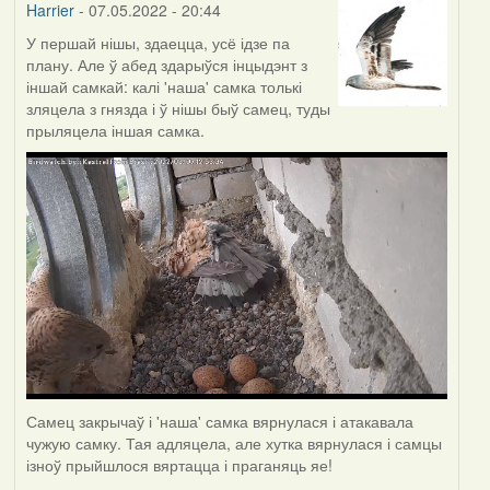
Harrier
- 07.05.2022 - 20:44
У першай нішы, здаецца, усё ідзе па
плану. Але ў абед здарыўся інцыдэнт з
іншай самкай: калі 'наша' самка толькі
зляцела з гнязда і ў нішы быў самец, туды
прыляцела іншая самка.
Самец закрычаў і 'наша' самка вярнулася і атакавала
чужую самку. Тая адляцела, але хутка вярнулася і самцы
ізноў прыйшлося вяртацца і праганяць яе!