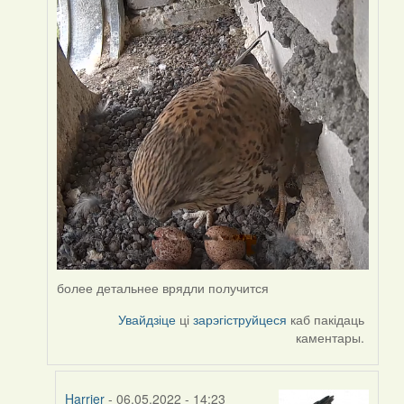
by
Harrier
более детальнее врядли получится
Увайдзіце
ці
зарэгіструйцеся
каб пакідаць
каментары.
Harrier
- 06.05.2022 - 14:23