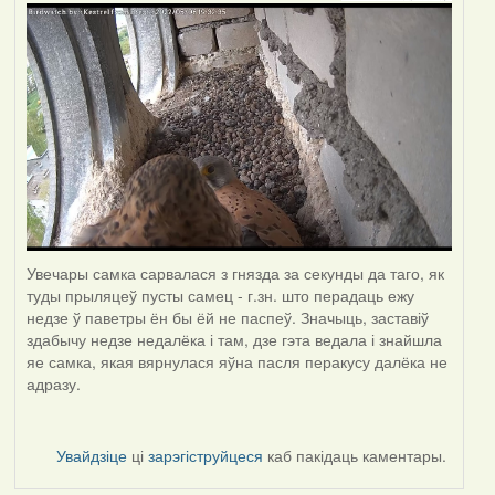
Увечары самка сарвалася з гнязда за секунды да таго, як
туды прыляцеў пусты самец - г.зн. што перадаць ежу
недзе ў паветры ён бы ёй не паспеў. Значыць, заставіў
здабычу недзе недалёка і там, дзе гэта ведала і знайшла
яе самка, якая вярнулася яўна пасля перакусу далёка не
адразу.
Увайдзіце
ці
зарэгіструйцеся
каб пакідаць каментары.