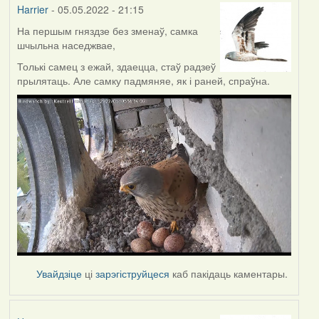
Harrier
- 05.05.2022 - 21:15
На першым гняздзе без зменаў, самка
шчыльна наседжвае,
Толькі самец з ежай, здаецца, стаў радзеў
прылятаць. Але самку падмяняе, як і раней, спраўна.
Увайдзіце
ці
зарэгіструйцеся
каб пакідаць каментары.