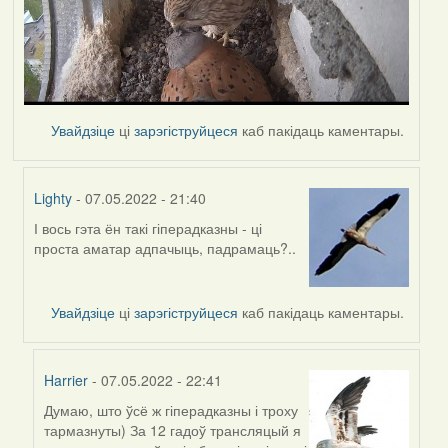
Увайдзіце
ці
зарэгіструйцеся
каб пакідаць каментары.
Lighty
- 07.05.2022 - 21:40
І вось гэта ён такі гіперадказны - ці
In
проста аматар адпачыць, падрамаць?..
reply
to
by
Увайдзіце
ці
зарэгіструйцеся
каб пакідаць каментары.
Harrier
Harrier
- 07.05.2022 - 22:41
Думаю, што ўсё ж гіперадказны і троху
In
тармазнуты) За 12 гадоў трансляцый я
reply