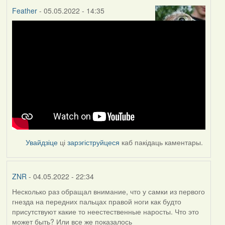
Feather
- 05.05.2022 - 14:35
Увайдзіце
ці
зарэгіструйцеся
каб пакідаць каментары.
ZNR
- 04.05.2022 - 22:34
Несколько раз обращал внимание, что у самки из первого
гнезда на передних пальцах правой ноги как будто
присутствуют какие то неестественные наросты. Что это
может быть? Или все же показалось