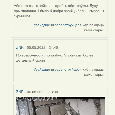
ZNR
Або гэта вынік нейкай хваробы, або траўмы. Буду
прыглядацца і было б добра зрабіць больш выразны
скрыншот.
Увайдзіце
ці
зарэгіструйцеся
каб пакідаць
каментары.
ZNR
- 05.05.2022 - 21:45
По возможности, попробую "споймать" более
In
детальный скрин
reply
to
Увайдзіце
ці
зарэгіструйцеся
каб пакідаць
by
каментары.
Harrier
ZNR
- 06.05.2022 - 13:30
In
reply
to