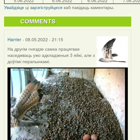
5.06.2022
6.06.2022
6.06.2022
7.06.20
Увайдзіце
ці
зарэгіструйцеся
каб пакідаць каментары.
COMMENTS
Harrier
- 08.05.2022 - 21:15
На другім гняздзе самка працягвае
наседжваць ужо адкладзеныя 3 яйкі, але з
доўгімі перапынкамі.