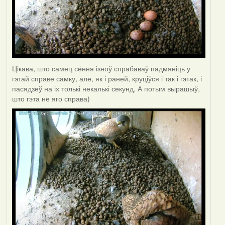
Цікава, што самец сёння ізноў спрабаваў падмяніць у
гэтай справе самку, але, як і раней, круціўся і так і гэтак, і
пасядзеў на іх толькі некалькі секунд. А потым вырашыў,
што гэта не яго справа)