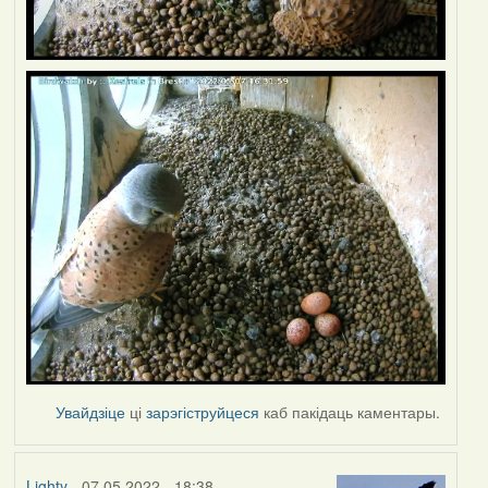
Увайдзіце
ці
зарэгіструйцеся
каб пакідаць каментары.
Lighty
- 07.05.2022 - 18:38