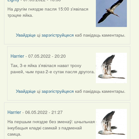
На другім гняздзе пасля 15:00 з'явілася
трэцяе яйка.
Увайдзіце
ці
зарэгіструйцеся
каб пакідаць каментары.
Harrier
- 07.05.2022 - 20:20
Так, 3-е яйка з'явілася нават троху
In
раней, чым праз 2-е сутак пасля другога.
reply
to
by
Увайдзіце
ці
зарэгіструйцеся
каб пакідаць каментары.
Lighty
Harrier
- 06.05.2022 - 21:27
На першым гняздзе без зменаў: шчыльная
інкубацыя кладкі самкай з падменай
самца.