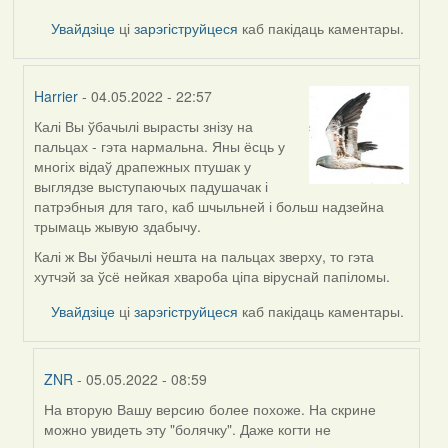
Увайдзіце
ці
зарэгіструйцеся
каб пакідаць каментары.
Harrier
- 04.05.2022 - 22:57
Калі Вы ўбачылі вырасты знізу на
In
пальцах - гэта нармальна. Яны ёсць у
reply
многіх відаў драпежных птушак у
to
выглядзе выступаючых падушачак і
by
патрэбныя для таго, каб шчыльней і больш надзейна
ZNR
трымаць жывую здабычу.
Калі ж Вы ўбачылі нешта на пальцах зверху, то гэта
хутчэй за ўсё нейкая хвароба ціпа віруснай папіломы.
Увайдзіце
ці
зарэгіструйцеся
каб пакідаць каментары.
ZNR
- 05.05.2022 - 08:59
На вторую Вашу версию более похоже. На скрине
In
можно увидеть эту "болячку". Даже когти не
reply