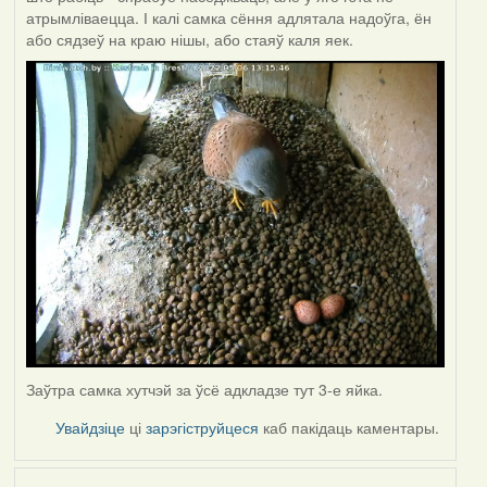
атрымліваецца. І калі самка сёння адлятала надоўга, ён
або сядзеў на краю нішы, або стаяў каля яек.
Заўтра самка хутчэй за ўсё адкладзе тут 3-е яйка.
Увайдзіце
ці
зарэгіструйцеся
каб пакідаць каментары.