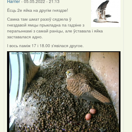
Harrier
- 05.05.2022 - 21:13
Ёсць 2е яйка на другім гняздзе!
Самка там шмат разоў сядзела ў
гнездавой ямцы прыкладна па гадзіне з
перапынкамі з самай раніцы, але ўставала і яйка
заставалася адно.
І вось паміж 17 і 18.00 з'явілася другое.