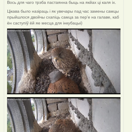
Вось для чаго трэба пастаянна быць на якйах ці каля іх.
Цікава было назіраць і як увечары пад час замены самцы
прыйшлося двойчы схапіць самца за пер'е на галаве, каб
ён саступіў ёй яе месца для інкубацыі)