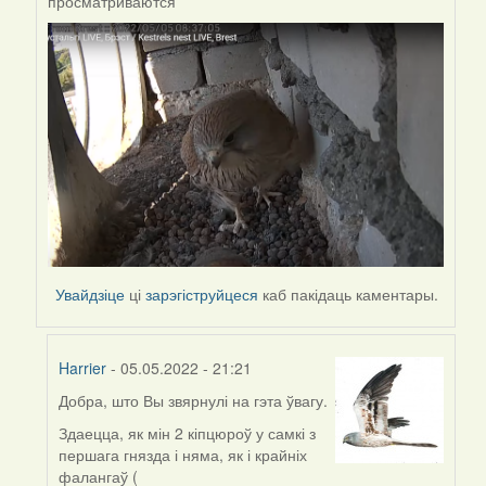
просматриваются
to
by
Harrier
Увайдзіце
ці
зарэгіструйцеся
каб пакідаць каментары.
Harrier
- 05.05.2022 - 21:21
Добра, што Вы звярнулі на гэта ўвагу.
In
reply
Здаецца, як мін 2 кіпцюроў у самкі з
to
першага гнязда і няма, як і крайніх
by
фалангаў (