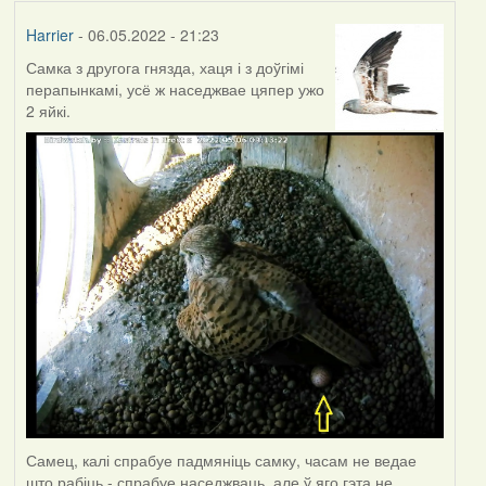
Harrier
- 06.05.2022 - 21:23
Самка з другога гнязда, хаця і з доўгімі
перапынкамі, усё ж наседжвае цяпер ужо
2 яйкі.
Самец, калі спрабуе падмяніць самку, часам не ведае
што рабіць - спрабуе наседжваць, але ў яго гэта не