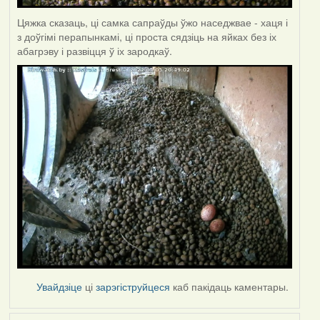
Цяжка сказаць, ці самка сапраўды ўжо наседжвае - хаця і
з доўгімі перапынкамі, ці проста сядзіць на яйках без іх
абагрэву і развіцця ў іх зародкаў.
Увайдзіце
ці
зарэгіструйцеся
каб пакідаць каментары.