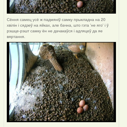
Сёння самец усё ж падмяніў самку прыкладна на 20
хвілін і сядзеў на яйках, але бачна, што гэта 'не яго' і ў
рэшце-рэшт самку ён не дачакаўся і адляцеў да яе
вяртання.