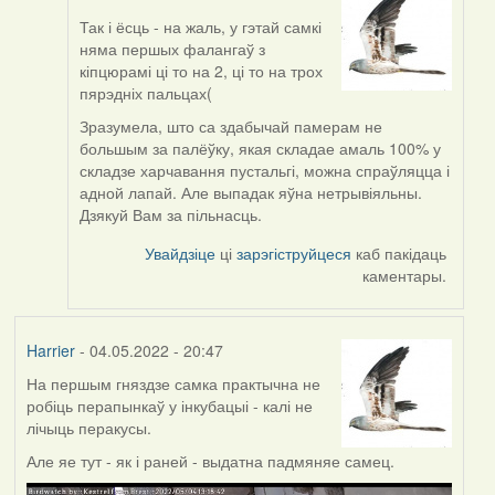
Так і ёсць - на жаль, у гэтай самкі
In
няма першых фалангаў з
reply
кіпцюрамі ці то на 2, ці то на трох
to
пярэдніх пальцах(
by
ZNR
Зразумела, што са здабычай памерам не
большым за палёўку, якая складае амаль 100% у
складзе харчавання пустальгі, можна спраўляцца і
адной лапай. Але выпадак яўна нетрывіяльны.
Дзякуй Вам за пільнасць.
Увайдзіце
ці
зарэгіструйцеся
каб пакідаць
каментары.
Harrier
- 04.05.2022 - 20:47
На першым гняздзе самка практычна не
робіць перапынкаў у інкубацыі - калі не
лічыць перакусы.
Але яе тут - як і раней - выдатна падмяняе самец.