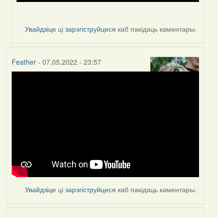
Увайдзіце
ці
зарэгіструйцеся
каб пакідаць каментары.
Feather
- 07.05.2022 - 23:57
Увайдзіце
ці
зарэгіструйцеся
каб пакідаць каментары.