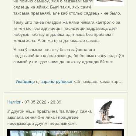
не помню самцоў, якія б гадзінамі маглі
to
сядзець на яйках. Былі такія, якіх самкі
by
таксама праганялі, але каб столькі сядзець - не было.
Lighty
Таму што па-за гняздом жа няма ніякага кантролю за
ім -ён мог бы адляцець і пасядзець-падрамаць дзе-
небудзь паблізу ці далёка ад гнязда без праблем і
колькі хоча. А ён жа ціпа дапамагае самцы.
Яшчэ ў самым пачатку была заўвжна яго
надзвычайная клапатлівасць, бо ён шмат часу сядзеў з
самкай у гняздзе яшчэ да пачатку адкладкі ёй яек.
Увайдзіце
ці
зарэгіструйцеся
каб пакідаць каментары.
Harrier
- 07.05.2022 - 20:39
У другой нішы практычна 'па плану' самка
адклала сёння 3-е яйка і працягвае
наседжваць з доўгімі перапынкамі.