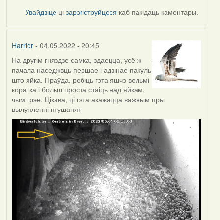
Увайдзіце
ці
зарэгіструйцеся
каб пакідаць каментары.
Harrier
- 04.05.2022 - 20:45
На другім гняздзе самка, здаецца, усё ж
пачала наседжвць першае і адзінае пакуль
што яйка. Праўда, робіць гэта яшчэ вельмі
коратка і больш проста стаіць над яйкам,
чым грэе. Цікава, ці гэта акажацца важным пры
вылупленні птушанят.