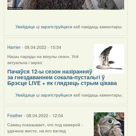
Увайдзіце
ці
зарэгіструйцеся
каб пакідаць каментары.
Harrier
- 08.04.2022 - 15:54
Нашы парады на мінулы сезон. Усё
актуальна і зараз:
Пачаўся 12-ы сезон назіранняў
за гнездаваннем сокала-пустальгі ў
Брэсце LIVE + як глядзець стрым цікава
Увайдзіце
ці
зарэгіструйцеся
каб пакідаць каментары.
Feather
- 08.04.2022 - 12:04
Самец показывает, что под камерой -
удачное место, на его взгляд.