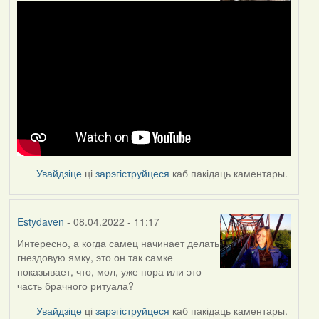
Увайдзіце
ці
зарэгіструйцеся
каб пакідаць каментары.
Estydaven
- 08.04.2022 - 11:17
Интересно, а когда самец начинает делать
гнездовую ямку, это он так самке
показывает, что, мол, уже пора или это
часть брачного ритуала?
Увайдзіце
ці
зарэгіструйцеся
каб пакідаць каментары.