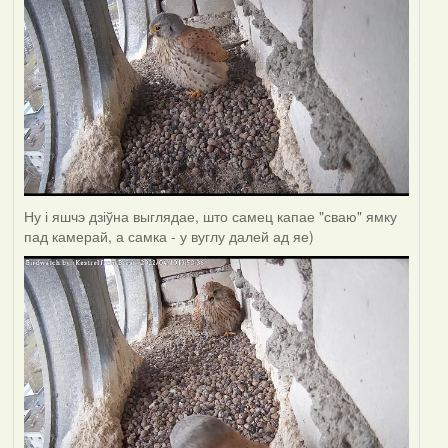
Ну і яшчэ дзіўна выглядае, што самец капае "сваю" ямку
пад камерай, а самка - у вуглу далей ад яе)