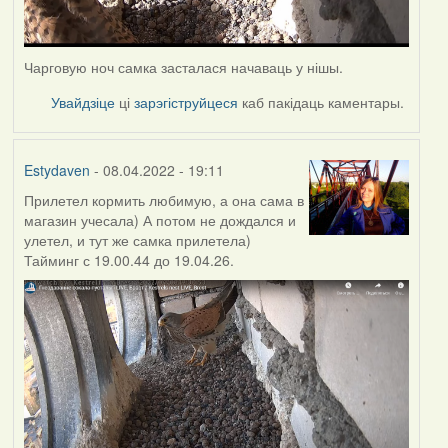
Чарговую ноч самка засталася начаваць у нішы.
Увайдзіце
ці
зарэгіструйцеся
каб пакідаць каментары.
Estydaven
- 08.04.2022 - 19:11
Прилетел кормить любимую, а она сама в
магазин учесала) А потом не дождался и
улетел, и тут же самка прилетела)
Тайминг с 19.00.44 до 19.04.26.