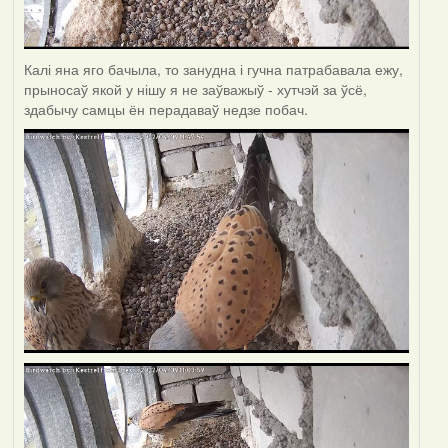
Калі яна яго бачыла, то занудна і гучна патрабавала ежу,
прыносаў якой у нішу я не заўважыў - хутчэй за ўсё,
здабычу самцы ён перадаваў недзе побач.