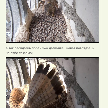
а так пасядзець побач ужо дазваляе і нават паглядзець
на сябе таксама;