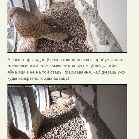
А самец прысядае ў розных канцах нішы і прабуе капаць
гнездавыя ямкі, але самку гэта яшчэ не цікавіць - яйкі
яўна яшчэ не на той стадыі фармавання, каб думаць ужо
куды канкрэтна іх адкладваць)