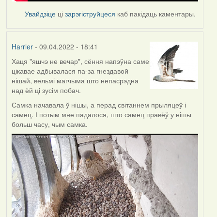
Увайдзіце
ці
зарэгіструйцеся
каб пакідаць каментары.
Harrier
- 09.04.2022 - 18:41
Хаця "яшчэ не вечар", сёння напэўна саме
цікавае адбывалася па-за гнездавой
нішай, вельмі магчыма што непасрэдна
над ёй ці зусім побач.
Самка начавала ў нішы, а перад світаннем прыляцеў і
самец. І потым мне падалося, што самец правёў у нішы
больш часу, чым самка.