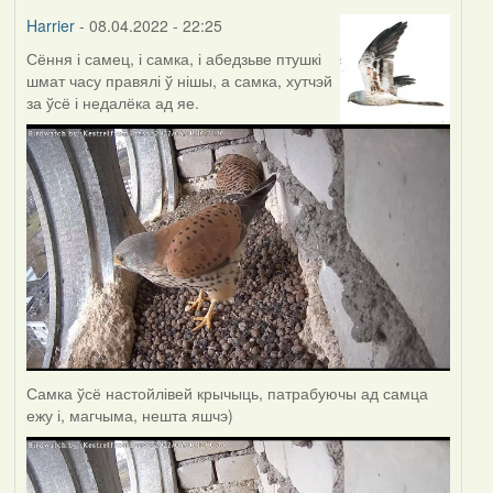
Harrier
- 08.04.2022 - 22:25
Сёння і самец, і самка, і абедзьве птушкі
шмат часу правялі ў нішы, а самка, хутчэй
за ўсё і недалёка ад яе.
Самка ўсё настойлівей крычыць, патрабуючы ад самца
ежу і, магчыма, нешта яшчэ)