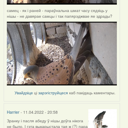
самец - як і раней - параўнальна шмат часу сядзіць у
нішы - не давярае самцы і так папярэджвае яе здрады?
Увайдзіце
ці
зарэгіструйцеся
каб пакідаць каментары.
Harrier
- 11.04.2022 - 20:58
Зранку і пасля абеду ў нішы доўга нікога
не было. І гэта выкарыстала тая ж (?) пара