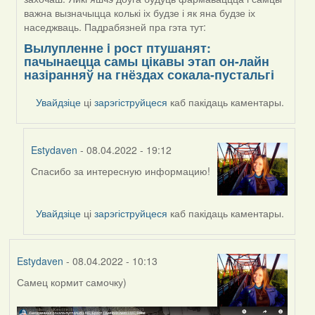
важна вызначыцца колькі іх будзе і як яна будзе іх
наседжваць. Падрабязней пра гэта тут:
Вылупленне i рост птушанят:
пачынаецца самы цікавы этап он-лайн
назіранняў на гнёздах сокала-пустальгі
Увайдзіце
ці
зарэгіструйцеся
каб пакідаць каментары.
Estydaven
- 08.04.2022 - 19:12
Спасибо за интересную информацию!
In
reply
to
Увайдзіце
ці
зарэгіструйцеся
каб пакідаць каментары.
by
Harrier
Estydaven
- 08.04.2022 - 10:13
Самец кормит самочку)