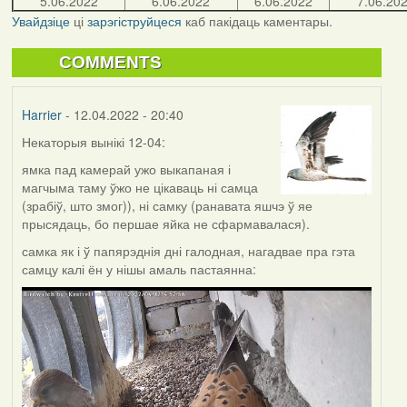
5.06.2022
6.06.2022
6.06.2022
7.06.20
Увайдзіце
ці
зарэгіструйцеся
каб пакідаць каментары.
COMMENTS
Harrier
- 12.04.2022 - 20:40
Некаторыя вынікі 12-04:
ямка пад камерай ужо выкапаная і
магчыма таму ўжо не цікаваць ні самца
(зрабіў, што змог)), ні самку (ранавата яшчэ ў яе
прысядаць, бо першае яйка не сфармавалася).
самка як і ў папярэднія дні галодная, нагадвае пра гэта
самцу калі ён у нішы амаль пастаянна: