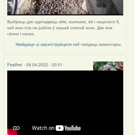
Выбіраць дзе адкладваць яйкі, канешне, ёй і хацелася б,
каб яна гэта не рабіла ў нашай сляпой зоне. Дзе яна
сёння і начуе.
Увайдзіце
ці
зарэгіструйцеся
каб пакідаць каментары.
Feather
- 09.04.2022 - 20:01