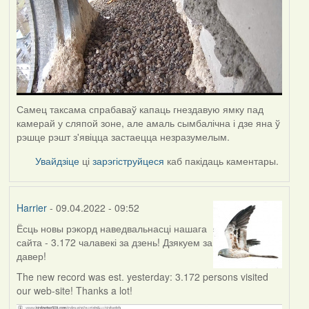
Самец таксама спрабаваў капаць гнездавую ямку пад
камерай у сляпой зоне, але амаль сымбалічна і дзе яна ў
рэшце рэшт з'явіцца застаецца незразумелым.
Увайдзіце
ці
зарэгіструйцеся
каб пакідаць каментары.
Harrier
- 09.04.2022 - 09:52
Ёсць новы рэкорд наведвальнасці нашага
сайта - 3.172 чалавекі за дзень! Дзякуем за
давер!
The new record was est. yesterday: 3.172 persons visited
our web-site! Thanks a lot!