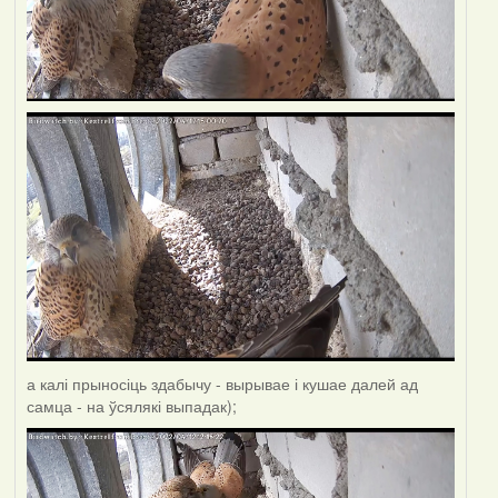
а калі прыносіць здабычу - вырывае і кушае далей ад
самца - на ўсялякі выпадак);