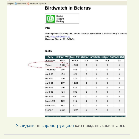
Увайдзіце
ці
зарэгіструйцеся
каб пакідаць каментары.