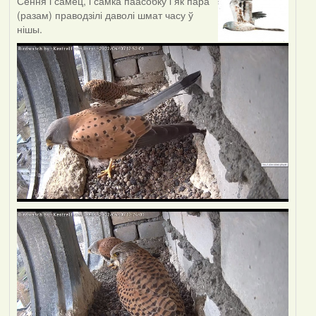
Сёння і самец, і самка паасобку і як пара
(разам) праводзілі даволі шмат часу ў
нішы.