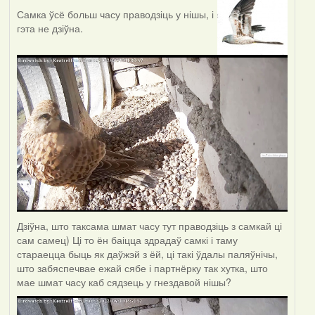
Самка ўсё больш часу праводзіць у нішы, і
гэта не дзіўна.
Дзіўна, што таксама шмат часу тут праводзіць з самкай ці
сам самец) Ці то ён баіцца здрадаў самкі і таму
стараецца быць як даўжэй з ёй, ці такі ўдалы паляўнічы,
што забяспечвае ежай сябе і партнёрку так хутка, што
мае шмат часу каб сядзець у гнездавой нішы?