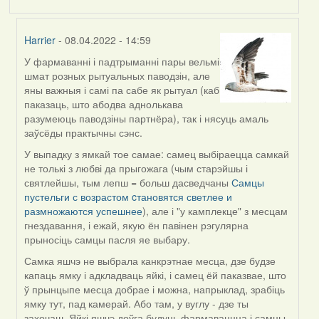
Harrier
- 08.04.2022 - 14:59
У фармаванні і падтрыманні пары вельмі
In
шмат розных рытуальных паводзін, але
reply
яны важныя і самі па сабе як рытуал (каб
to
паказаць, што абодва аднолькава
by
разумеюць паводзіны партнёра), так і нясуць амаль
Estydaven
заўсёды практычны сэнс.
У выпадку з ямкай тое самае: самец выбіраецца самкай
не толькі з любві да прыгожага (чым старэйшы і
святлейшы, тым лепш = больш дасведчаны
Самцы
пустельги с возрастом cтановятся светлее и
размножаются успешнее
), але і "у камплекце" з месцам
гнездавання, і ежай, якую ён павінен рэгулярна
прыносіць самцы пасля яе выбару.
Самка яшчэ не выбрала канкрэтнае месца, дзе будзе
капаць ямку і адкладваць яйкі, і самец ёй паказвае, што
ў прынцыпе месца добрае і можна, напрыклад, зрабіць
ямку тут, пад камерай. Або там, у вуглу - дзе ты
захочаш. Яйкі яшчэ доўга будуць фармаваццца і самцы