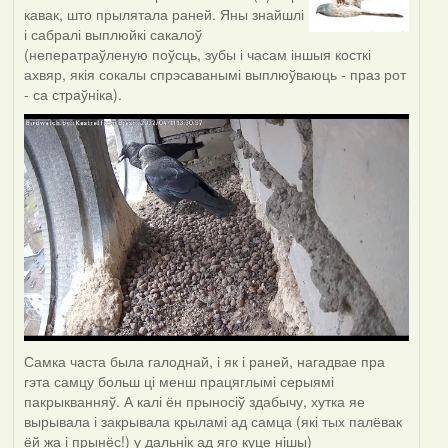
кавак, што прылятала раней. Яны знайшлі
і сабралі выплюйкі сакалоў
(неператраўленую поўсць, зубы і часам іншыя косткі
ахвяр, якія сокалы спрэсаванымі выплюўваюць - праз рот
- са страўніка).
Самка часта была галоднай, і як і раней, нагадвае пра
гэта самцу больш ці менш працяглымі серыямі
пакрыкванняў. А калі ён прыносіў здабычу, хутка яе
вырывала і закрывала крыламі ад самца (які тых палёвак
ёй жа і прынёс!) у дальнік ад яго куце нішы)