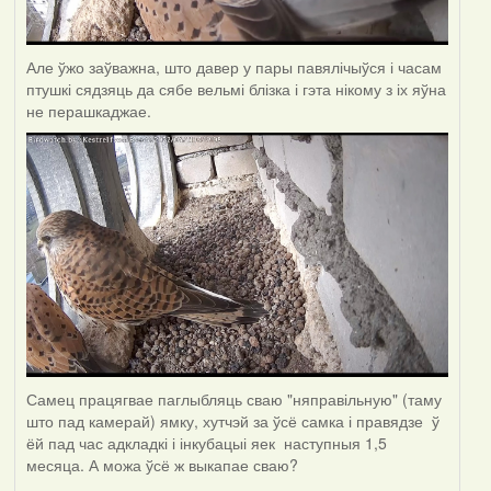
Але ўжо заўважна, што давер у пары павялічыўся і часам
птушкі сядзяць да сябе вельмі блізка і гэта нікому з іх яўна
не перашкаджае.
Самец працягвае паглыбляць сваю "няправільную" (таму
што пад камерай) ямку, хутчэй за ўсё самка і правядзе ў
ёй пад час адкладкі і інкубацыі яек наступныя 1,5
месяца. А можа ўсё ж выкапае сваю?