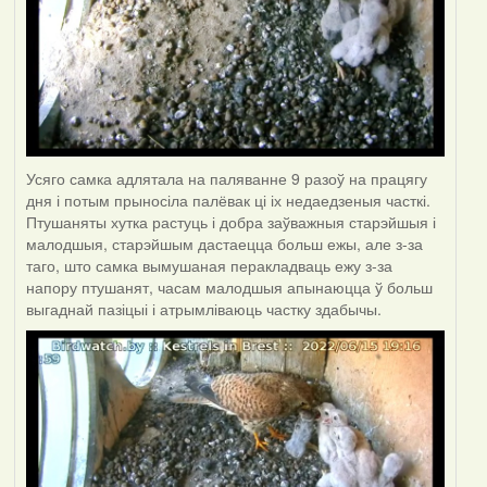
Усяго самка адлятала на паляванне 9 разоў на працягу
дня і потым прыносіла палёвак ці іх недаедзеныя часткі.
Птушаняты хутка растуць і добра заўважныя старэйшыя і
малодшыя, старэйшым дастаецца больш ежы, але з-за
таго, што самка вымушаная перакладваць ежу з-за
напору птушанят, часам малодшыя апынаюцца ў больш
выгаднай пазіцыі і атрымліваюць частку здабычы.