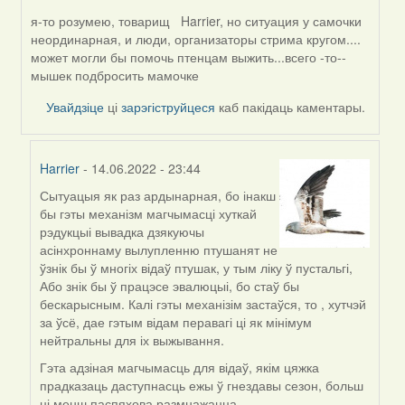
я-то розумею, товарищ Harrier, но ситуация у самочки
In
неординарная, и люди, организаторы стрима кругом....
reply
может могли бы помочь птенцам выжить...всего -то--
to
мышек подбросить мамочке
by
Harrier
Увайдзіце
ці
зарэгіструйцеся
каб пакідаць каментары.
Harrier
- 14.06.2022 - 23:44
Сытуацыя як раз ардынарная, бо інакш
In
бы гэты механізм магчымасці хуткай
reply
рэдукцыі вывадка дзякуючы
to
асінхроннаму вылупленню птушанят не
by
ўзнік бы ў многіх відаў птушак, у тым ліку ў пустальгі,
Alla
Або знік бы ў працэсе эвалюцыі, бо стаў бы
Geurten
бескарысным. Калі гэты механізім застаўся, то , хутчэй
за ўсё, дае гэтым відам перавагі ці як мінімум
нейтральны для іх выжывання.
Гэта адзіная магчымасць для відаў, якім цяжка
прадказаць даступнасць ежы ў гнездавы сезон, больш
ці менш паспяхова размнажацца.