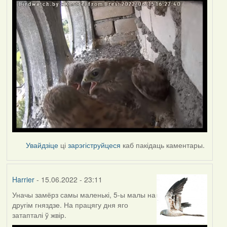
Увайдзіце
ці
зарэгіструйцеся
каб пакідаць каментары.
Harrier
- 15.06.2022 - 23:11
Уначы замёрз самы маленькі, 5-ы малы на
другім гняздзе. На працягу дня яго
затапталі ў жвір.