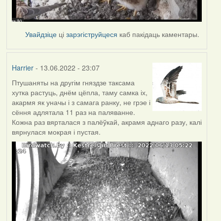
Увайдзіце
ці
зарэгіструйцеся
каб пакідаць каментары.
Harrier
- 13.06.2022 - 23:07
Птушаняты на другім гняздзе таксама
хутка растуць, днём цёпла, таму самка іх,
акармя як уначы і з самага ранку, не грэе і
сёння адлятала 11 раз на паляванне.
Кожна раз вярталася з палёўкай, акрамя аднаго разу, калі
вярнулася мокрая і пустая.