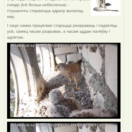
гняздо ўсё больш небяспечна) -
птушаняты стараюцца адразу выхапіць
ежу.
І хаця самка працягвае старацца разараваць і падзяліць
усё, самец часам разрывае, а часам аддае палёўку і
адлятае.