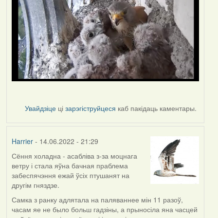
Увайдзіце
ці
зарэгіструйцеся
каб пакідаць каментары.
Harrier
- 14.06.2022 - 21:29
Сёння холадна - асабліва з-за моцнага
ветру і стала яўна бачная праблема
забеспячэння ежай ўсіх птушанят на
другім гняздзе.
Самка з ранку адлятала на паляваннее мін 11 разоў,
часам яе не было больш гадзіны, а прыносіла яна часцей