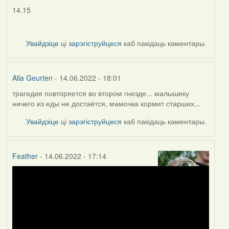
14.15
Увайдзіце
ці
зарэгіструйцеся
каб пакідаць каментары.
Alla Geurten
- 14.06.2022 - 18:01
трагедия повторяется во втором гнезде... малышеку
ничего из еды не достаётся, мамочка кормит старших...
Увайдзіце
ці
зарэгіструйцеся
каб пакідаць каментары.
Feather
- 14.06.2022 - 17:14