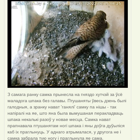
З самага ранку самка прынесла на гняздо хутчэй за ўсё
маладога шпака без галавы. Птушаняты ўвесь дзень былі
галодныя, а зранку нават 'ганялі' самку па нішы - так
напіралі на яе, што яна была вымушаная перакладваць
шпака некалькі разоў у новае месца. Самка нават
прапнавала птушанятам ногі шпака і яны доўга дуўыліся
каб іх праглынуць. У аднаго атрымалася, у другога не і
самка забрала тую ногу і праглынула яе сама.