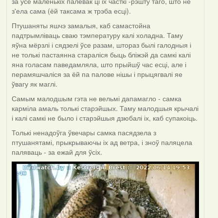
за ўсё маленькіх палёвак ці іх часткі -рэшту таго, што не
з'ела сама (ёй таксама ж трэба есці).
Птушаняты яшчэ замалыя, каб самастойна
падтрымліваць сваю тэмпературу калі холадна. Таму
яўна мёрзлі і сядзелі ўсе разам, штораз былі галодныя і
не толькі пастаянна стараліся быць бліжэй да самкі калі
яна голасам паведамляла, што прыйшў час есці, але і
перамяшчаліся за ёй па палове нішы і прыцягвалі яе
ўвагу як маглі.
Самым малодшым гэта не вельмі дапамагло - самка
карміла амаль толькі старэйшых. Таму малодшыя крычалі
і калі самкі не было і старэйшыя дзюбалі іх, каб супакоіць.
Толькі ненадоўга ўвечары самка пасядзела з
птушанятамі, прыкрываючы іх ад ветра, і зноў паляцела
паляваць - за ежай для ўсіх.