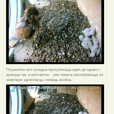
Птушаняты калі холадна прытуляюцца адзін да аднаго і
грэюцца так, а калі цёпла - ужо памалу распаўзаюцца на
невялікую адлегласць і ляжаць асобна.