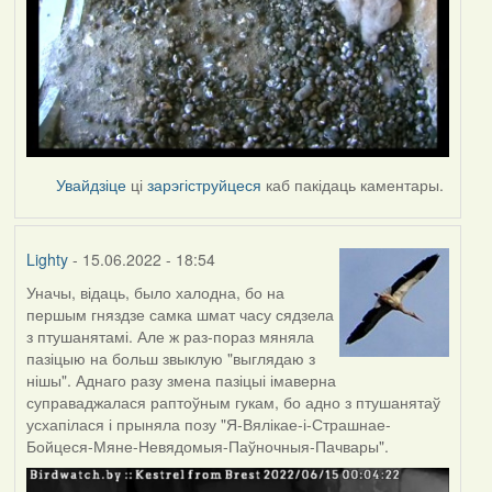
Увайдзіце
ці
зарэгіструйцеся
каб пакідаць каментары.
Lighty
- 15.06.2022 - 18:54
Уначы, відаць, было халодна, бо на
першым гняздзе самка шмат часу сядзела
з птушанятамі. Але ж раз-пораз мяняла
пазіцыю на больш звыклую "выглядаю з
нішы". Аднаго разу змена пазіцыі імаверна
суправаджалася раптоўным гукам, бо адно з птушанятаў
усхапілася і прыняла позу "Я-Вялікае-і-Страшнае-
Бойцеся-Мяне-Невядомыя-Паўночныя-Пачвары".