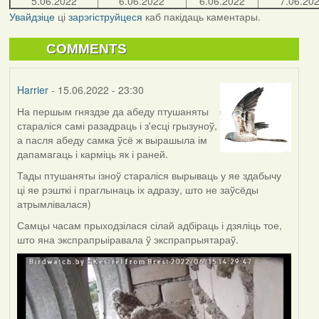
5.06.2022
6.06.2022
6.06.2022
7.06.20
Увайдзіце
ці
зарэгіструйцеся
каб пакідаць каментары.
COMMENTS
Harrier
- 15.06.2022 - 23:30
На першым гняздзе да абеду птушаняты
стараліся самі разадраць і з'есці грызуноў,
а пасля абеду самка ўсё ж вырашыла ім
дапамагаць і карміць як і раней.
Тады птушаняты ізноў стараліся вырываць у яе здабычу
ці яе рэшткі і праглынаць іх адразу, што не заўсёды
атрымлівалася)
Самцы часам прыходзілася сілай адбіраць і дзяліць тое,
што яна экспрапрыіравала ў экспрапрыятараў.