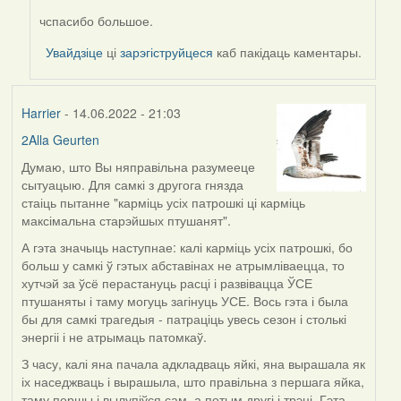
чспасибо большое.
In
reply
Увайдзіце
ці
зарэгіструйцеся
каб пакідаць каментары.
to
by
Harrier
Harrier
- 14.06.2022 - 21:03
2Alla Geurten
Думаю, што Вы няправільна разумееце
сытуацыю. Для самкі з другога гнязда
стаіць пытанне "карміць усіх патрошкі ці карміць
максімальна старэйшых птушанят".
А гэта значыць наступнае: калі карміць усіх патрошкі, бо
больш у самкі ў гэтых абставінах не атрымліваецца, то
хутчэй за ўсё перастануць расці і развівацца ЎСЕ
птушаняты і таму могуць загінуць УСЕ. Вось гэта і была
бы для самкі трагедыя - патраціць увесь сезон і столькі
энергіі і не атрымаць патомкаў.
З часу, калі яна пачала адкладваць яйкі, яна вырашала як
іх наседжваць і вырашыла, што правільна з першага яйка,
таму першы і вылупіўся сам, а потым другі і трэці. Гэта