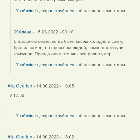
Увайдзіце
ці
зарэгіструйцеся
каб пакідаць каментары.
09Алена
- 15.06.2022 - 00:16
В прошлом сезне, когда было свсем холодно и самку
In
бросил самец, по просьбам людей, самке подкинули
reply
грызунов. Правда один птенчик все равно умер.
to
by
Увайдзіце
ці
зарэгіструйцеся
каб пакідаць каментары.
Alla
Geurten
Alla Geurten
- 14.06.2022 - 18:05
i v 17.53
Увайдзіце
ці
зарэгіструйцеся
каб пакідаць каментары.
Alla Geurten
- 14.06.2022 - 18:02