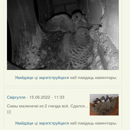
Увайдзіце
ці
зарэгіструйцеся
каб пакідаць каментары.
Свіргулля
- 15.06.2022 - 11:33
Самы маленечкі из 2 гнезда всё. Сдался...
(((
Увайдзіце
ці
зарэгіструйцеся
каб пакідаць каментары.