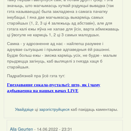
значыць, што магчымасць хуткай рэдукцыі вывадка (так
гэта называецца) была закладзена з самага пачатку
інкубацыі. І яна дае магчымасць выкарміць самых
старэйшых (1, 2, 3 ці 4 залежыць ад абставін), але для
гэтага калі ежы яўна не хапае для ўсіх, варта абмежаваць
ці ўвогуле не кармціь 1, 2 ці 3 самых малодшых.
Самка - у адрозненне ад нас - найлепш разумее і
адчувае сытуацыю і прымае адпаведныя ёй рашэнні.
Будзе больш ежы - зможа карміць усіх, не будзе - малым
прыдзецца загінуць, каб выляцелі з гнязда хаця б
старэйшыя.
Падрабязней пра ўсё гэта тут:
Гнездаванне сокала-пустальгі: што, як і чаму
адбываецца на нашых вачах LIVE
Увайдзіце
ці
зарэгіструйцеся
каб пакідаць каментары.
Alla Geurten
- 14.06.2022 - 23:31