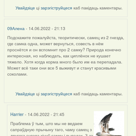
Увайдзіце
ці
зарэгіструйцеся
каб пакідаць каментары.
09Алена
- 14.06.2022 - 21:13
Подскажите пожалуйста, теоритически, самец из 2 гнезда,
где самка одна, может вернуться, совесть в нём
проснётся и он вспомнит про 2 самку? Природа конечно
интересная, но наблюдать, как циплёнок не кушает
тяжело. Хотя когда корма много было им еа перепадала.
Может всё таки они все 5 выживут и станут красивыми
соколами.
Увайдзіце
ці
зарэгіструйцеся
каб пакідаць каментары.
Harrier
- 14.06.2022 - 21:45
Праблема ў тым, што мы не ведаем
In
сапраўдную прычыну таго, чаму самец з
reply
другога гнязда кінуў самку і вывадак. З-за