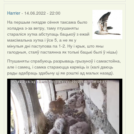
Harrier
- 14.06.2022 - 22:00
На першым гняздзе сёння таксама было
холадна з-за ветру, таму птушаняты
стараліся хутка абступаць бацькоў з ежай
максімальна хутка і ўсе 5, а не як у
мінулыя дні паступова па 1-2. Ну і крык, што яны
галодныя, стаяў пастаянна як толькі бацькі былі ў нішы)
Птушаняты спрабуюць разрываць грызуноў і самастойна,
але і самец, і самка стараюцца карміць іх (калі даюць
рады адабраць здабычу ці яе рэшткі ад малых назад).