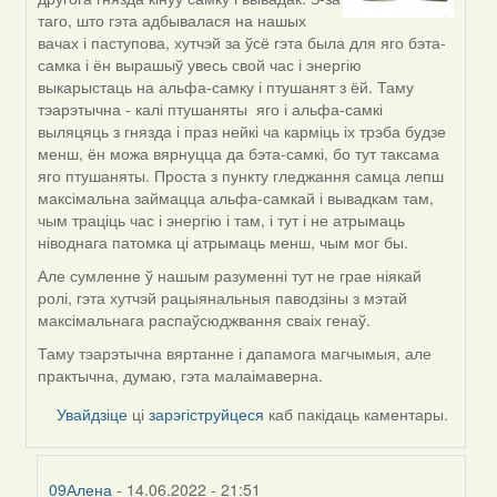
to
таго, што гэта адбывалася на нашых
by
вачах і паступова, хутчэй за ўсё гэта была для яго бэта-
09Алена
самка і ён вырашыў увесь свой час і энергію
выкарыстаць на альфа-самку і птушанят з ёй. Таму
тэарэтычна - калі птушаняты яго і альфа-самкі
выляцяць з гнязда і праз нейкі ча карміць іх трэба будзе
менш, ён можа вярнуцца да бэта-самкі, бо тут таксама
яго птушаняты. Проста з пункту гледжання самца лепш
максімальна займацца альфа-самкай і вывадкам там,
чым траціць час і энергію і там, і тут і не атрымаць
ніводнага патомка ці атрымаць менш, чым мог бы.
Але сумленне ў нашым разуменні тут не грае ніякай
ролі, гэта хутчэй рацыянальныя паводзіны з мэтай
максімальнага распаўсюджвання сваіх генаў.
Таму тэарэтычна вяртанне і дапамога магчымыя, але
практычна, думаю, гэта малаімаверна.
Увайдзіце
ці
зарэгіструйцеся
каб пакідаць каментары.
09Алена
- 14.06.2022 - 21:51