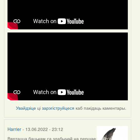
Увайдзіце
ці
зарэгіструйцеся
каб пакідаць каментары.
Harrier
- 13.06.2022 - 23:12
Вяртацца бацькам са здабычай на першае