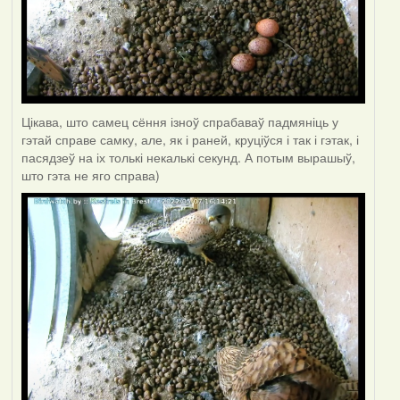
Цікава, што самец сёння ізноў спрабаваў падмяніць у
гэтай справе самку, але, як і раней, круціўся і так і гэтак, і
пасядзеў на іх толькі некалькі секунд. А потым вырашыў,
што гэта не яго справа)