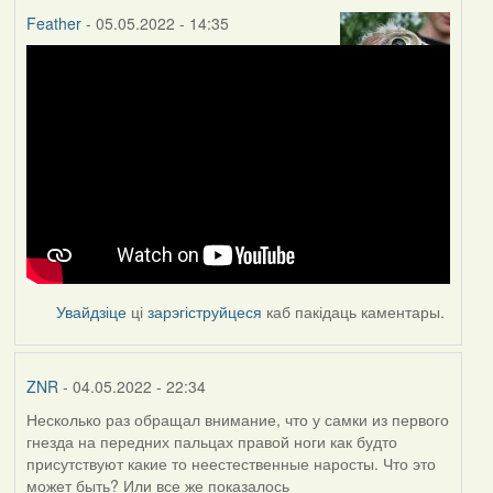
Feather
- 05.05.2022 - 14:35
Увайдзіце
ці
зарэгіструйцеся
каб пакідаць каментары.
ZNR
- 04.05.2022 - 22:34
Несколько раз обращал внимание, что у самки из первого
гнезда на передних пальцах правой ноги как будто
присутствуют какие то неестественные наросты. Что это
может быть? Или все же показалось