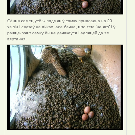
Сёння самец усё ж падмяніў самку прыкладна на 20
хвілін і сядзеў на яйках, але бачна, што гэта 'не яго' і ў
рэшце-рэшт самку ён не дачакаўся і адляцеў да яе
вяртання.