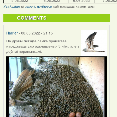
5.06.2022
6.06.2022
6.06.2022
7.06.20
Увайдзіце
ці
зарэгіструйцеся
каб пакідаць каментары.
COMMENTS
Harrier
- 08.05.2022 - 21:15
На другім гняздзе самка працягвае
наседжваць ужо адкладзеныя 3 яйкі, але з
доўгімі перапынкамі.