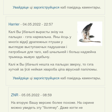
Увайдзіце
ці
зарэгіструйцеся
каб пакідаць каментары.
Harrier
- 04.05.2022 - 22:57
Калі Вы ўбачылі вырасты знізу на
In
пальцах - гэта нармальна. Яны ёсць у
reply
многіх відаў драпежных птушак у
to
выглядзе выступаючых падушачак і
by
патрэбныя для таго, каб шчыльней і больш надзейна
ZNR
трымаць жывую здабычу.
Калі ж Вы ўбачылі нешта на пальцах зверху, то гэта
хутчэй за ўсё нейкая хвароба ціпа віруснай папіломы.
Увайдзіце
ці
зарэгіструйцеся
каб пакідаць каментары.
ZNR
- 05.05.2022 - 08:59
На вторую Вашу версию более похоже. На скрине
In
можно увидеть эту "болячку". Даже когти не
reply