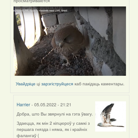
просматриваются
to
by
Harrier
Увайдзіце
ці
зарэгіструйцеся
каб пакідаць каментары.
Harrier
- 05.05.2022 - 21:21
Добра, што Вы звярнулі на гэта ўвагу.
In
reply
Здаецца, як мін 2 кіпцюроў у самкі з
to
першага гнязда і няма, як і крайніх
by
фалангаў (