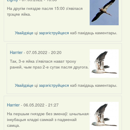
На другім гняздзе пасля 15:00 з'явілася
трэцяе яйка.
Увайдзіце
ці
зарэгіструйцеся
каб пакідаць каментары.
Harrier
- 07.05.2022 - 20:20
Так, 3-е яйка з'явілася нават троху
In
раней, чым праз 2-е сутак пасля другога.
reply
to
by
Увайдзіце
ці
зарэгіструйцеся
каб пакідаць каментары.
Lighty
Harrier
- 06.05.2022 - 21:27
На першым гняздзе без зменаў: шчыльная
інкубацыя кладкі самкай з падменай
самца.