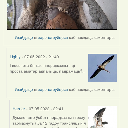
Увайдзіце
ці
зарэгіструйцеся
каб пакідаць каментары.
Lighty
- 07.05.2022 - 21:40
І вось гэта ён такі гіперадказны - ці
In
проста аматар адпачыць, падрамаць?..
reply
to
by
Увайдзіце
ці
зарэгіструйцеся
каб пакідаць каментары.
Harrier
Harrier
- 07.05.2022 - 22:41
Думаю, што ўсё ж гіперадказны і троху
In
тармазнуты) За 12 гадоў трансляцый я
reply