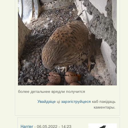
by
Harrier
более детальнее врядли получится
Увайдзіце
ці
зарэгіструйцеся
каб пакідаць
каментары.
Harrier
- 06.05.2022 - 14:23