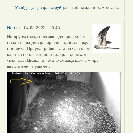
Увайдзіце
ці
зарэгіструйцеся
каб пакідаць каментары.
Harrier
- 04.05.2022 - 20:45
На другім гняздзе самка, здаецца, усё ж
пачала наседжвць першае і адзінае пакуль
што яйка. Праўда, робіць гэта яшчэ вельмі
коратка і больш проста стаіць над яйкам,
чым грэе. Цікава, ці гэта акажацца важным пры
вылупленні птушанят.