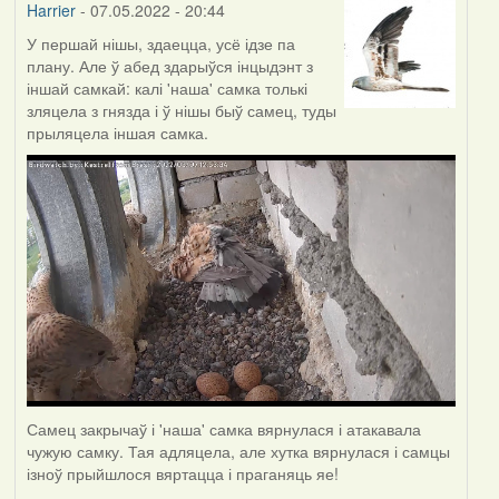
Harrier
- 07.05.2022 - 20:44
У першай нішы, здаецца, усё ідзе па
плану. Але ў абед здарыўся інцыдэнт з
іншай самкай: калі 'наша' самка толькі
зляцела з гнязда і ў нішы быў самец, туды
прыляцела іншая самка.
Самец закрычаў і 'наша' самка вярнулася і атакавала
чужую самку. Тая адляцела, але хутка вярнулася і самцы
ізноў прыйшлося вяртацца і праганяць яе!