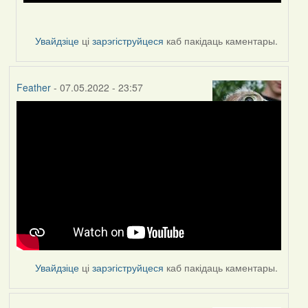
Увайдзіце
ці
зарэгіструйцеся
каб пакідаць каментары.
Feather
- 07.05.2022 - 23:57
Увайдзіце
ці
зарэгіструйцеся
каб пакідаць каментары.