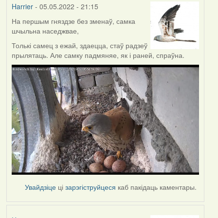
Harrier
- 05.05.2022 - 21:15
На першым гняздзе без зменаў, самка
шчыльна наседжвае,
Толькі самец з ежай, здаецца, стаў радзеў
прылятаць. Але самку падмяняе, як і раней, спраўна.
Увайдзіце
ці
зарэгіструйцеся
каб пакідаць каментары.