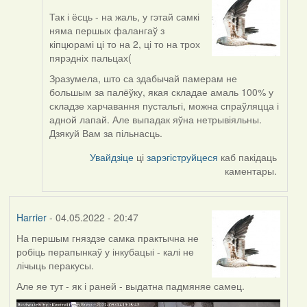
Так і ёсць - на жаль, у гэтай самкі
In
няма першых фалангаў з
reply
кіпцюрамі ці то на 2, ці то на трох
to
пярэдніх пальцах(
by
ZNR
Зразумела, што са здабычай памерам не
большым за палёўку, якая складае амаль 100% у
складзе харчавання пустальгі, можна спраўляцца і
адной лапай. Але выпадак яўна нетрывіяльны.
Дзякуй Вам за пільнасць.
Увайдзіце
ці
зарэгіструйцеся
каб пакідаць
каментары.
Harrier
- 04.05.2022 - 20:47
На першым гняздзе самка практычна не
робіць перапынкаў у інкубацыі - калі не
лічыць перакусы.
Але яе тут - як і раней - выдатна падмяняе самец.