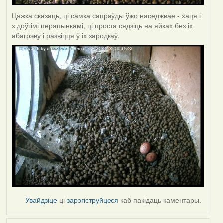
Цяжка сказаць, ці самка сапраўды ўжо наседжвае - хаця і
з доўгімі перапынкамі, ці проста сядзіць на яйках без іх
абагрэву і развіцця ў іх зародкаў.
Увайдзіце
ці
зарэгіструйцеся
каб пакідаць каментары.