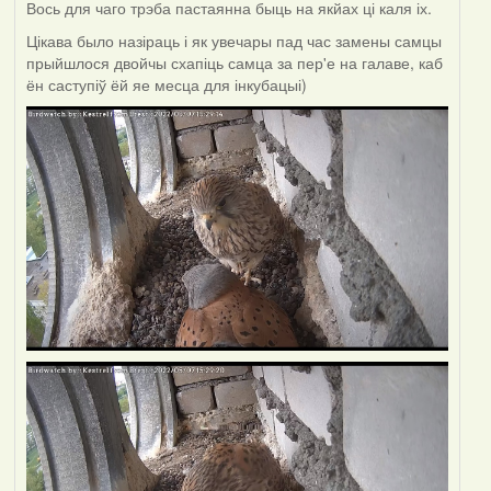
Вось для чаго трэба пастаянна быць на якйах ці каля іх.
Цікава было назіраць і як увечары пад час замены самцы
прыйшлося двойчы схапіць самца за пер'е на галаве, каб
ён саступіў ёй яе месца для інкубацыі)