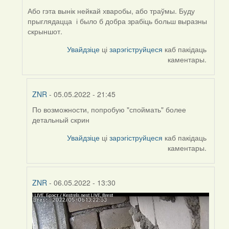
ZNR
Або гэта вынік нейкай хваробы, або траўмы. Буду
прыглядацца і было б добра зрабіць больш выразны
скрыншот.
Увайдзіце
ці
зарэгіструйцеся
каб пакідаць
каментары.
ZNR
- 05.05.2022 - 21:45
По возможности, попробую "споймать" более
In
детальный скрин
reply
to
Увайдзіце
ці
зарэгіструйцеся
каб пакідаць
by
каментары.
Harrier
ZNR
- 06.05.2022 - 13:30
In
reply
to