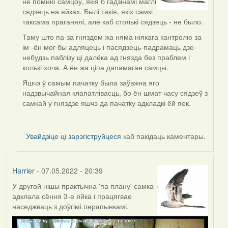
не помню самцоў, якія б гадзінамі маглі
to
сядзець на яйках. Былі такія, якіх самкі
by
таксама праганялі, але каб столькі сядзець - не было.
Lighty
Таму што па-за гняздом жа няма ніякага кантролю за
ім -ён мог бы адляцець і пасядзець-падрамаць дзе-
небудзь паблізу ці далёка ад гнязда без праблем і
колькі хоча. А ён жа ціпа дапамагае самцы.
Яшчэ ў самым пачатку была заўвжна яго
надзвычайная клапатлівасць, бо ён шмат часу сядзеў з
самкай у гняздзе яшчэ да пачатку адкладкі ёй яек.
Увайдзіце
ці
зарэгіструйцеся
каб пакідаць каментары.
Harrier
- 07.05.2022 - 20:39
У другой нішы практычна 'па плану' самка
адклала сёння 3-е яйка і працягвае
наседжваць з доўгімі перапынкамі.