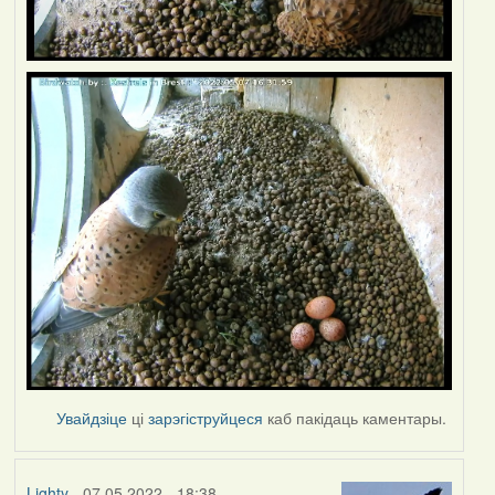
Увайдзіце
ці
зарэгіструйцеся
каб пакідаць каментары.
Lighty
- 07.05.2022 - 18:38