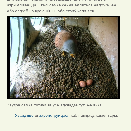
атрымліваецца. І калі самка сёння адлятала надоўга, ён
або сядзеў на краю нішы, або стаяў каля яек.
Заўтра самка хутчэй за ўсё адкладзе тут 3-е яйка.
Увайдзіце
ці
зарэгіструйцеся
каб пакідаць каментары.