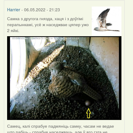
Harrier
- 06.05.2022 - 21:23
Самка з другога гнязда, хаця і з доўгімі
перапынкамі, усё ж наседжвае цяпер ужо
2 яйкі.
Самец, калі спрабуе падмяніць самку, часам не ведае
што рабіць - спрабуе наседжваць, але ў яго гэта не