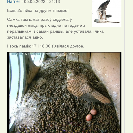
Harrier
- 05.05.2022 - 21:13
Ёсць 2е яйка на другім гняздзе!
Самка там шмат разоў сядзела ў
гнездавой ямцы прыкладна па гадзіне з
перапынкамі з самай раніцы, але ўставала і яйка
заставалася адно.
І вось паміж 17 і 18.00 з'явілася другое.