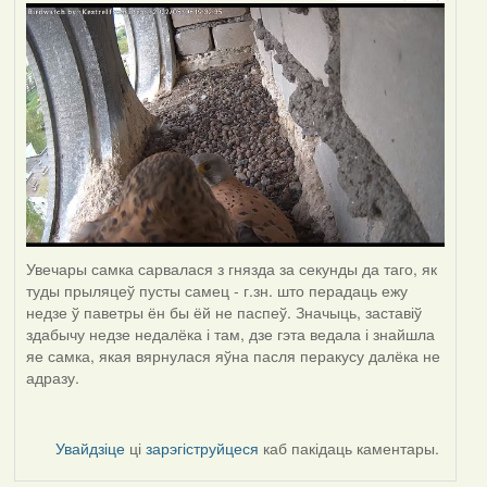
Увечары самка сарвалася з гнязда за секунды да таго, як
туды прыляцеў пусты самец - г.зн. што перадаць ежу
недзе ў паветры ён бы ёй не паспеў. Значыць, заставіў
здабычу недзе недалёка і там, дзе гэта ведала і знайшла
яе самка, якая вярнулася яўна пасля перакусу далёка не
адразу.
Увайдзіце
ці
зарэгіструйцеся
каб пакідаць каментары.