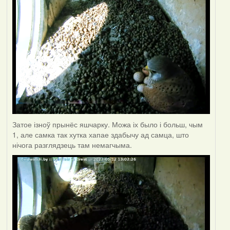
Затое ізноў прынёс яшчарку. Можа іх было і больш, чым
1, але самка так хутка хапае здабычу ад самца, што
нічога разглядзець там немагчыма.