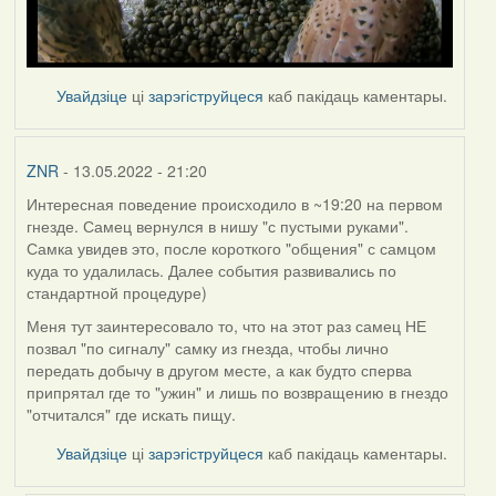
Увайдзіце
ці
зарэгіструйцеся
каб пакідаць каментары.
ZNR
- 13.05.2022 - 21:20
Интересная поведение происходило в ~19:20 на первом
гнезде. Самец вернулся в нишу "с пустыми руками".
Самка увидев это, после короткого "общения" с самцом
куда то удалилась. Далее события развивались по
стандартной процедуре)
Меня тут заинтересовало то, что на этот раз самец НЕ
позвал "по сигналу" самку из гнезда, чтобы лично
передать добычу в другом месте, а как будто сперва
припрятал где то "ужин" и лишь по возвращению в гнездо
"отчитался" где искать пищу.
Увайдзіце
ці
зарэгіструйцеся
каб пакідаць каментары.