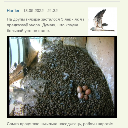
Harrier
- 13.05.2022 - 21:32
На другім гняздзе засталося 5 яек - як я і
прадказваў учора. Думаю, што кладка
большай ужо не стане.
Самка працягвае шчыльна наседжваць, робячы кароткія