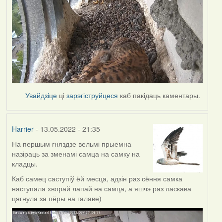
Увайдзіце
ці
зарэгіструйцеся
каб пакідаць каментары.
Harrier
- 13.05.2022 - 21:35
На першым гняздзе вельмі прыемна
назіраць за зменамі самца на самку на
кладцы.
Каб самец саступіў ёй месца, адзін раз сёння самка
наступала хворай лапай на самца, а яшчэ раз ласкава
цягнула за пёры на галаве)