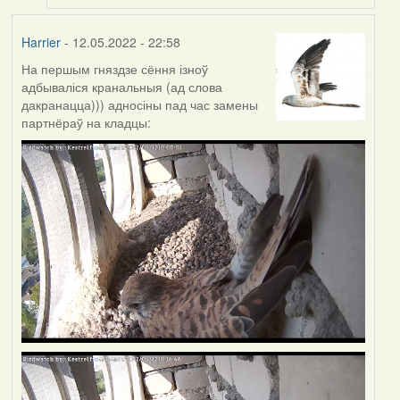
Harrier
- 12.05.2022 - 22:58
На першым гняздзе сёння ізноў
адбываліся кранальныя (ад слова
дакранацца))) адносіны пад час замены
партнёраў на кладцы: