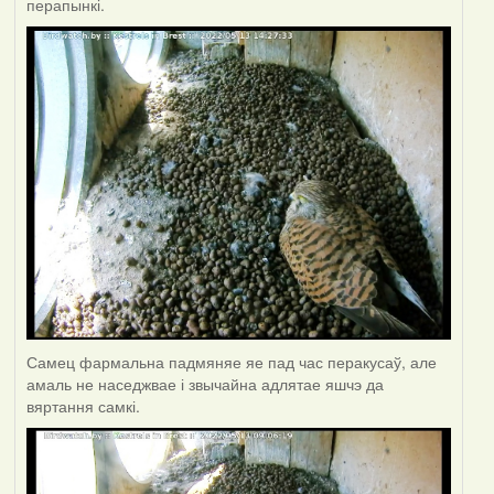
перапынкі.
Самец фармальна падмяняе яе пад час перакусаў, але
амаль не наседжвае і звычайна адлятае яшчэ да
вяртання самкі.