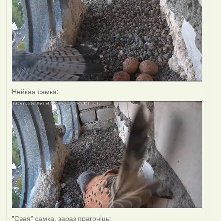
Нейкая самка:
"Свая" самка, зараз прагоніць: