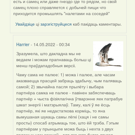
есть и самец или даже гнездо где то рядом, но свой
Harrier
самец плохо справляется с добычей пищи что
приходится промышлять "налетами на соседей"
Увайдзіце
ці
зарэгіструйцеся
каб пакідаць каментары.
Harrier
- 14.05.2022 - 00:34
Зразумела, што дакладна мы не
In
ведаем і можам прапнаваць больш ці
reply
менш праўдападобныя версіі.
to
by
Чаму сама не палюе: 1) можа і палюе, але часам
ZNR
аказваецца прасцей забраць здабычу, чым паляваць
самой; 2) звычайна пасля прылёту і выбара
партнёра самка не палюе - павінен забяспечваць
партнёр + чыста фізіялагічна ўтварэнне яек патрабуе
шмат энергіі і матэрыялаў. Таму, калі ў яе ёсць
партнёр, які яе недастаткова корміць, то яна
вымушаная шукаць самы лёгкі (хаця і не самы
просты) спосаб атрымаць тое, што ёй трэба. Гэтым
партнёрам у прынцыпе можа быць і нехта з двух
вядомых нам самцоў - для яго гэта будзе другая