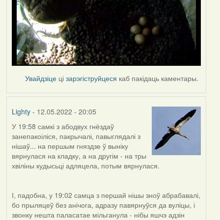
Увайдзіце
ці
зарэгіструйцеся
каб пакідаць каментары.
Lighty
- 12.05.2022 - 20:05
У 19:58 самкі з абодвух гнёздаў
занепакоіліся, пакрычалі, павыглядалі з
нішаў... на першым гняздзе ў выніку
вярнулася на кладку, а на другім - на тры
хвіліны кудысьці адляцела, потым вярнулася.
І, падобна, у 19:02 самца з першай нішы зноў абрабавалі,
бо прыляцеў без анічога, адразу павярнуўся да вуліцы, і
звонку нешта паласатае мільганула - нібы яшчэ адзін