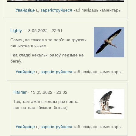
Увайдзіце
ці
зарэгіструйцеся
каб пакідаць каментары.
Lighty
- 13.05.2022 - 22:51
Самец яе таксама за пер'е на грудзях
In
пяшчотна шчыкае.
reply
to
І да кладкі некалькі разоў ледзьве не
by
бегаў.
Harrier
Увайдзіце
ці
зарэгіструйцеся
каб пакідаць каментары.
Harrier
- 13.05.2022 - 23:32
Так, там амаль кожны раз нешта
In
пяшчотнае і блізкае бывае)
reply
to
by
Увайдзіце
ці
зарэгіструйцеся
каб пакідаць каментары.
Lighty