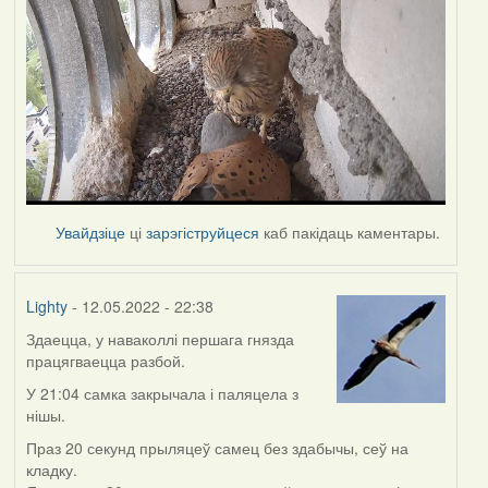
Увайдзіце
ці
зарэгіструйцеся
каб пакідаць каментары.
Lighty
- 12.05.2022 - 22:38
Здаецца, у наваколлі першага гнязда
працягваецца разбой.
У 21:04 самка закрычала і паляцела з
нішы.
Праз 20 секунд прыляцеў самец без здабычы, сеў на
кладку.