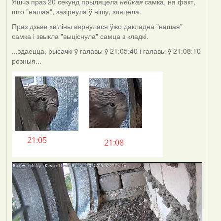
Яшчэ праз 20 секунд прыляцела
нейкая
самка, ня факт,
што "нашая", зазірнула ў нішу, зляцела.
Праз дзьве хвіліны вярнулася ўжо дакладна "нашая"
самка і звыкла "выціснула" самца з кладкі.
...здаецца, рысачкі ў галавы ў 21:05:40 і галавы ў 21:08:10
розныя...