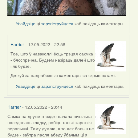
Увайдзіце
ці
зарэгіструйцеся
каб пакідаць каментары.
Harrier
- 12.05.2022 - 22:56
Тое, што ў наваколлі ёсць трэцяя сакмка
In
- бясспрэчна. Будзем назіраць далей што
reply
і як будзе.
to
by
Дзякуй за падрабязныя каментары са скрыншотамі.
Lighty
Увайдзіце
ці
зарэгіструйцеся
каб пакідаць каментары.
Harrier
- 12.05.2022 - 20:44
Самка на другім гняздзе пачала шчыльна
наседжваць кладку, робіць толькі кароткія
перапынкі. Таму думаю, што яек больш не
будзе - заўтра пасля абеду ўбачым ці я