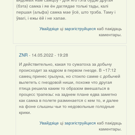
(бэта) самка і яе ён даглядае толькі тады, калі
першая (альфа) самка мае ўсё, што трэба. Таму і
ўвагі, і ежы ёй і не хапае.
Увайдзіце
ці
зарэгіструйцеся
каб пакідаць
каментары.
ZNR
- 14.05.2022 - 19:28
И действительно, какая то суматоха за добычу
In
происходит за кадром в первом гнезде. В ~17:12
reply
самец принес грызуна, но стоило самке с добычей
to
вылететь с гнездовой ниши, похоже что другая
by
птица решила каким то образом вмешаться в
Harrier
процесс трапезы: на заднем плане едва заметно
как самка в полете разминается с кем то, и далее
на фоне слышны чьи то недовольные голодные
крики.
Увайдзіце
ці
зарэгіструйцеся
каб пакідаць
каментары.