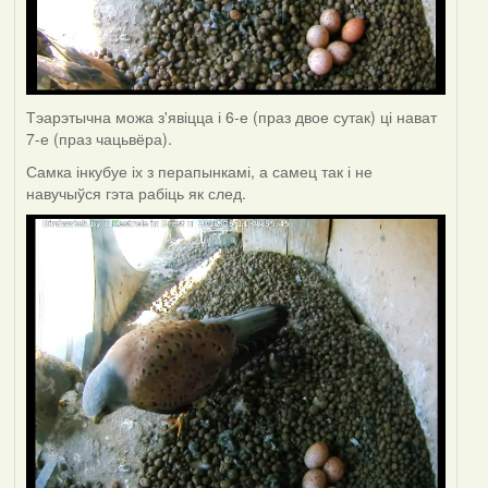
Тэарэтычна можа з'явіцца і 6-е (праз двое сутак) ці нават
7-е (праз чацьвёра).
Самка інкубуе іх з перапынкамі, а самец так і не
навучыўся гэта рабіць як след.