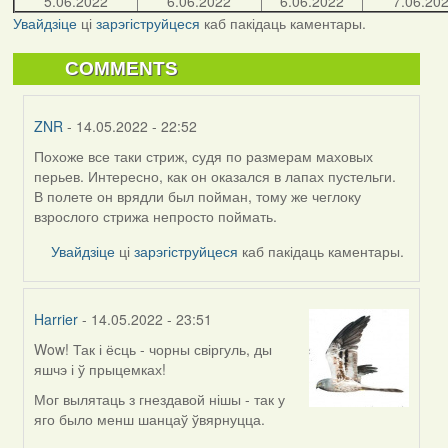
5.06.2022
6.06.2022
6.06.2022
7.06.20
Увайдзіце
ці
зарэгіструйцеся
каб пакідаць каментары.
COMMENTS
ZNR
- 14.05.2022 - 22:52
Похоже все таки стриж, судя по размерам маховых
In
перьев. Интересно, как он оказался в лапах пустельги.
reply
В полете он врядли был пойман, тому же чеглоку
to
взрослого стрижа непросто поймать.
by
Lighty
Увайдзіце
ці
зарэгіструйцеся
каб пакідаць каментары.
Harrier
- 14.05.2022 - 23:51
Wow! Так і ёсць - чорны свіргуль, ды
In
яшчэ і ў прыцемках!
reply
to
Мог вылятаць з гнездавой нішы - так у
by
яго было менш шанцаў ўвярнуцца.
Lighty