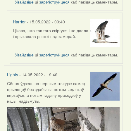
Увайдзіце
ці
зарэгіструйцеся
каб пакідаць каментары.
Harrier
- 15.05.2022 - 00:40
Цікава, што так таго свіргуля і не даела
In
і прыхавала рэшткі пад камерай.
reply
to
by
Увайдзіце
ці
зарэгіструйцеся
каб пакідаць каментары.
Harrier
Lighty
- 14.05.2022 - 19:46
Сёння ўдзень на першым гняздзе самец
прыляцеў без здабычы, потым адлятаў-
вяртаўся, а потым гадзіну праседзеў у
нішы, надзьмуты.