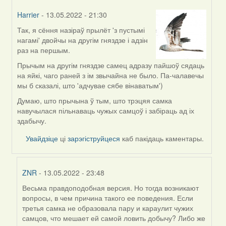
Harrier
- 13.05.2022 - 21:30
Так, я сёння назіраў прылёт 'з пустымі
In
нагамі' двойчы на другім гняздзе і адзін
reply
раз на першым.
to
by
Прычым на другім гняздзе самец адразу пайшоў сядаць
ZNR
на яйкі, чаго раней з ім звычайна не было. Па-чалавечы
мы б сказалі, што 'адчувае сябе вінаватым')
Думаю, што прычына ў тым, што трэцяя самка
навучылася пільнаваць чужых самцоў і забіраць ад іх
здабычу.
Увайдзіце
ці
зарэгіструйцеся
каб пакідаць каментары.
ZNR
- 13.05.2022 - 23:48
Весьма правдоподобная версия. Но тогда возникают
In
вопросы, в чем причина такого ее поведения. Если
reply
третья самка не образовала пару и караулит чужих
to
самцов, что мешает ей самой ловить добычу? Либо же
by