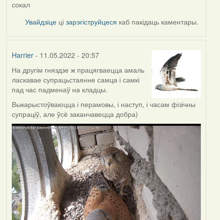
сокал
Увайдзіце
ці
зарэгіструйцеся
каб пакідаць каментары.
Harrier
- 11.05.2022 - 20:57
На другім гняздзе ж працягваецца амаль
ласкавае супрацьстаянне самца і самкі
пад час падменаў на кладцы.
Выкарыстоўваюцца і перамовы, і наступ, і часам фізічны
супраціў, але ўсё заканчавецца добра)