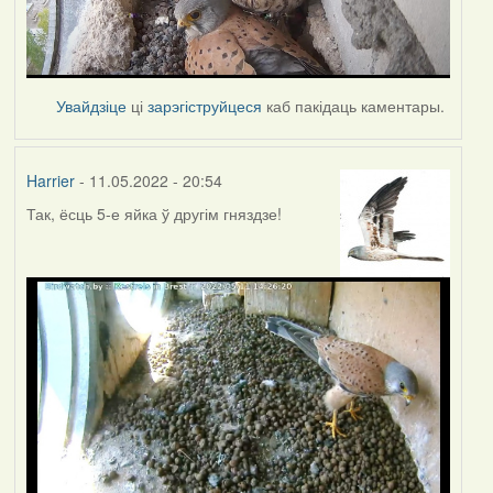
Увайдзіце
ці
зарэгіструйцеся
каб пакідаць каментары.
Harrier
- 11.05.2022 - 20:54
Так, ёсць 5-е яйка ў другім гняздзе!