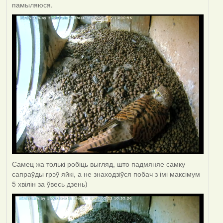
памыляюся.
Самец жа толькі робіць выгляд, што падмяняе самку -
сапраўды грэў яйкі, а не знаходзіўся побач з імі максімум
5 хвілін за ўвесь дзень)