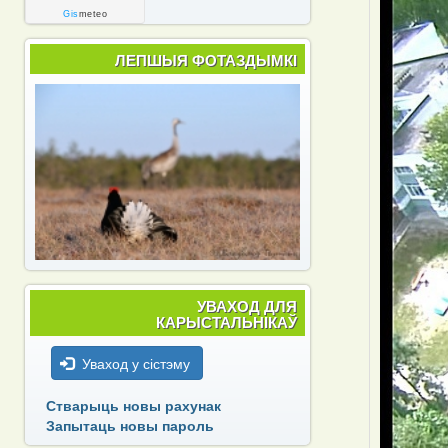
Gis
meteo
ЛЕПШЫЯ ФОТАЗДЫМКІ
УВАХОД ДЛЯ
КАРЫСТАЛЬНІКАЎ
Уваход у сістэму
Стварыць новы рахунак
Запытаць новы пароль