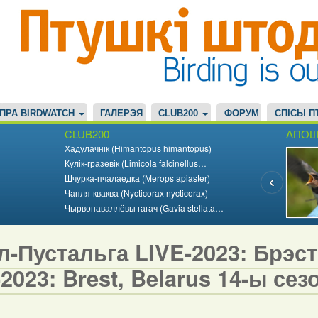
ПРА BIRDWATCH
ГАЛЕРЭЯ
CLUB200
ФОРУМ
СПІСЫ П
CLUB200
АПОШ
Хадулачнік (Himantopus himantopus)
Кулік-гразевік (Limicola falcinellus…
Шчурка-пчалаедка (Merops apiaster)
Чапля-кваква (Nycticorax nycticorax)
Чырвонаваллёвы гагач (Gavia stellata…
-Пустальга LIVE-2023: Брэст,
2023: Brest, Belarus 14-ы сезо