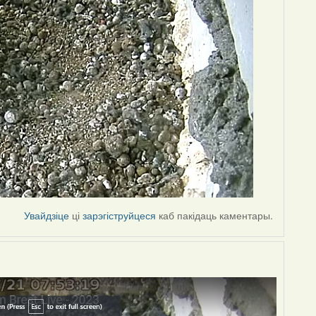
Увайдзіце
ці
зарэгіструйцеся
каб пакідаць каментары.