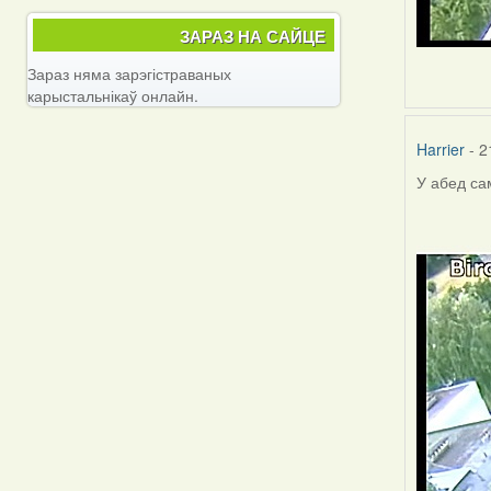
ЗАРАЗ НА САЙЦЕ
Зараз няма зарэгістраваных
карыстальнікаў онлайн.
Harrier
- 2
У абед са