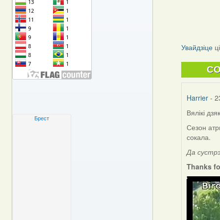
Увайдзіце
ц
C
Harrier
- 2
Вялікі дзя
Брест
Сезон атр
сокала.
Да сустр
Thanks fo