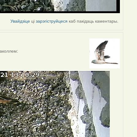
Увайдзіце
ці
зарэгіструйцеся
каб пакідаць каментары.
ваколлем: