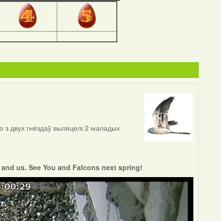
о з двух гнёздаў выляцелі 2 маладых
s and us. See You and Falcons next spring!