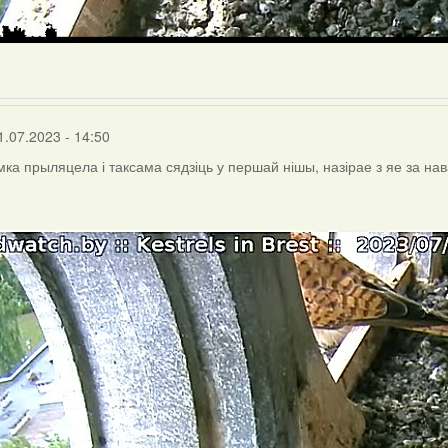
1.07.2023 - 14:50
мка прыляцела і таксама сядзіць у першай нішы, назірае з яе за на