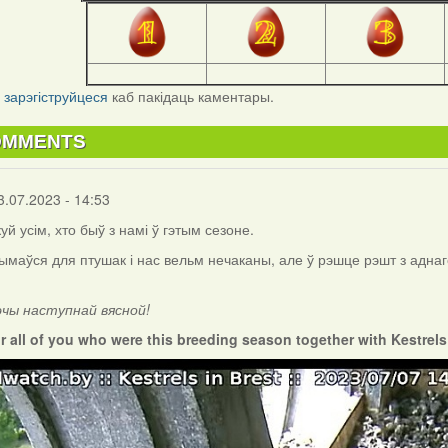
і
зарэгіструйцеся
каб пакідаць каментары.
OMMENTS
3.07.2023 - 14:53
куй усім, хто быў з намі ў гэтым сезоне.
ымаўся для птушак і нас вельм нечаканы, але ў рэшце рэшт з аднаг
эчы наступнай вясной!
r all of you who were this breeding season together with Kestrel