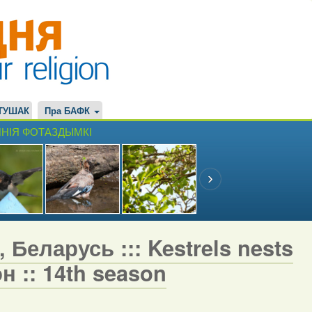
ТУШАК
Пра БАФК
НІЯ ФОТАЗДЫМКІ
 Беларусь ::: Kestrels nests
н :: 14th season