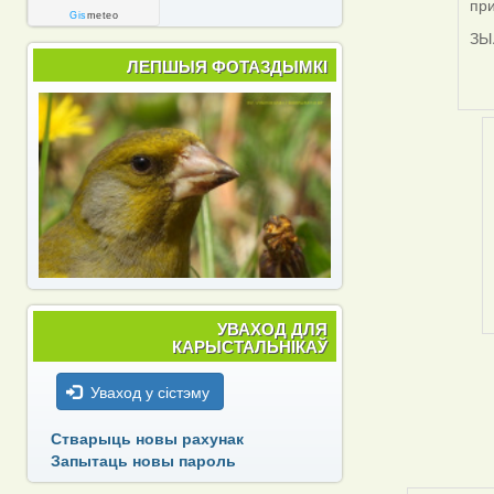
при
rep
Gis
meteo
to
ЗЫ
by
ЛЕПШЫЯ ФОТАЗДЫМКІ
Har
УВАХОД ДЛЯ
КАРЫСТАЛЬНІКАЎ
Уваход у сістэму
Стварыць новы рахунак
Запытаць новы пароль