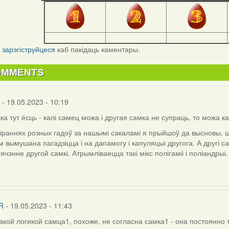
і
зарэгіструйцеся
каб пакідаць каментары.
OMMENTS
- 19.05.2023 - 10:19
іка тут ёсць - калі самец можа і другая самка не супраць, то можа кар
іраннях розных гадоў за нашымі сакаламі я прыйшоў да высновы, шт
 вымушана пагадзіцца і на дапамогу і капуляцыі другога. А другі са
ячэнне другой самкі. Атрымліваецца такі мікс полігаміі і поліандрыі
R
- 19.05.2023 - 11:43
акой логикой самца1, похоже, не согласна самка1 - она постоянно