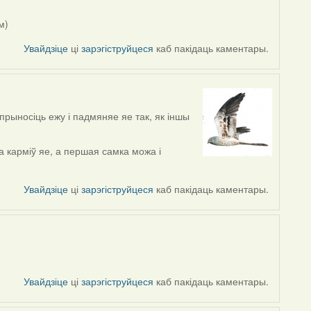
м)
Увайдзіце
ці
зарэгіструйцеся
каб пакідаць каментары.
прыносіць ежу і падмяняе яе так, як іншы
а карміў яе, а першая самка можа і
Увайдзіце
ці
зарэгіструйцеся
каб пакідаць каментары.
Увайдзіце
ці
зарэгіструйцеся
каб пакідаць каментары.