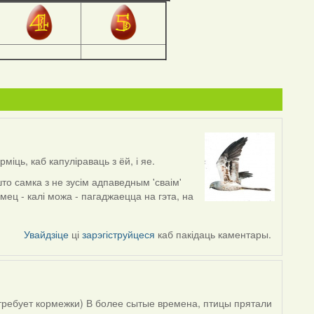
міць, каб капуліраваць з ёй, і яе.
о самка з не зусім адпаведным 'сваім'
мец - калі можа - пагаджаецца на гэта, на
.
Увайдзіце
ці
зарэгіструйцеся
каб пакідаць каментары.
 требует кормежки) В более сытые времена, птицы прятали