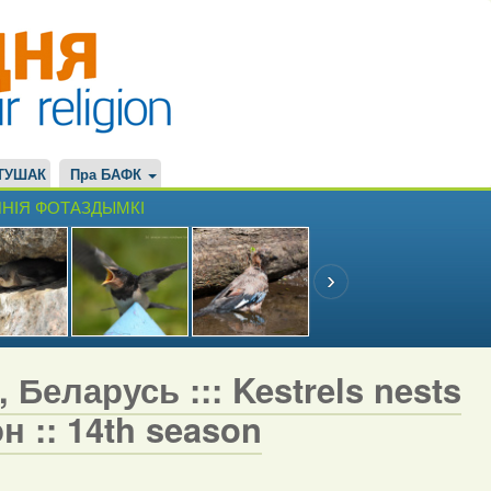
ТУШАК
Пра БАФК
НІЯ ФОТАЗДЫМКІ
 Беларусь ::: Kestrels nests
н :: 14th season