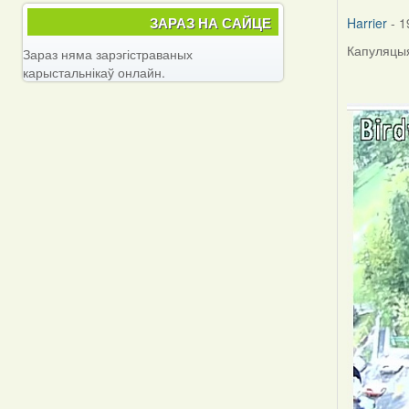
ЗАРАЗ НА САЙЦЕ
Harrier
- 1
Капуляцыя
Зараз няма зарэгістраваных
карыстальнікаў онлайн.