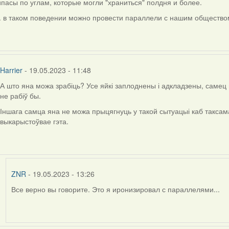
пасы по углам, которые могли "храниться" полдня и более.
ly
. в таком поведении можно провести параллели с нашим общество
rier
Harrier
- 19.05.2023 - 11:48
А што яна можа зрабіць? Усе яйкі заплоднены і адкладзены, самец 
In
не рабіў бы.
reply
to
Іншага самца яна не можа прыцягнуць у такой сытуацыі каб таксам
by
выкарыстоўвае гэта.
ZNR
ZNR
- 19.05.2023 - 13:26
Все верно вы говорите. Это я иронизировал с параллелями...
In
reply
to
by