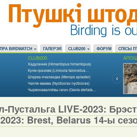
ПРА BIRDWATCH
ГАЛЕРЭЯ
CLUB200
ФОРУМ
СПІСЫ П
CLUB200
АПОШ
Хадулачнік (Himantopus himantopus)
Кулік-гразевік (Limicola falcinellus…
Шчурка-пчалаедка (Merops apiaster)
Чапля-кваква (Nycticorax nycticorax)
Чырвонаваллёвы гагач (Gavia stellata…
-Пустальга LIVE-2023: Брэст,
2023: Brest, Belarus 14-ы сезо