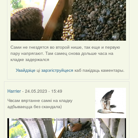
Сами не гнездятся во второй нише, так еще и первую
пару напрягают. Там самец снова дольше часа на
кладке задержался
Увайдзіце
ці
зарэгіструйцеся
каб пакідаць каментары.
Harrier
- 24.05.2023 - 15:49
Чвсам вяртанне самкі на кладку
адбываецца без скандала)