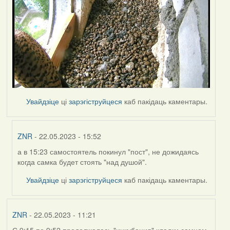
Увайдзіце
ці
зарэгіструйцеся
каб пакідаць каментары.
ZNR
- 22.05.2023 - 15:52
а в 15:23 самостоятель покинул "пост", не дожидаясь
In
когда самка будет стоять "над душой".
reply
to
Увайдзіце
ці
зарэгіструйцеся
каб пакідаць каментары.
by
Harrier
ZNR
- 22.05.2023 - 11:21