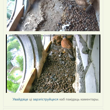
Увайдзіце
ці
зарэгіструйцеся
каб пакідаць каментары.