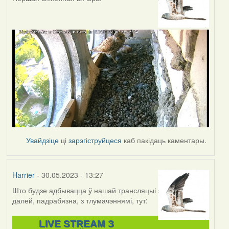
Увайдзіце
ці
зарэгіструйцеся
каб пакідаць каментары.
Harrier
- 30.05.2023 - 13:27
Што будзе адбывацца ў нашай трансляцыі
далей, падрабязна, з тлумачэннямі, тут:
LIVE STREAM З