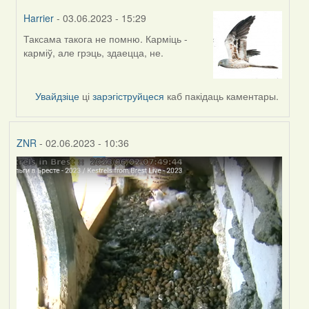
Harrier
- 03.06.2023 - 15:29
Таксама такога не помню. Карміць -
In
карміў, але грэць, здаецца, не.
reply
to
by
Увайдзіце
ці
зарэгіструйцеся
каб пакідаць каментары.
ZNR
ZNR
- 02.06.2023 - 10:36