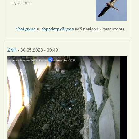
...ужо тры.
In
reply
to
by
Увайдзіце
ці
зарэгіструйцеся
каб пакідаць каментары.
Feather
ZNR
- 30.05.2023 - 09:49