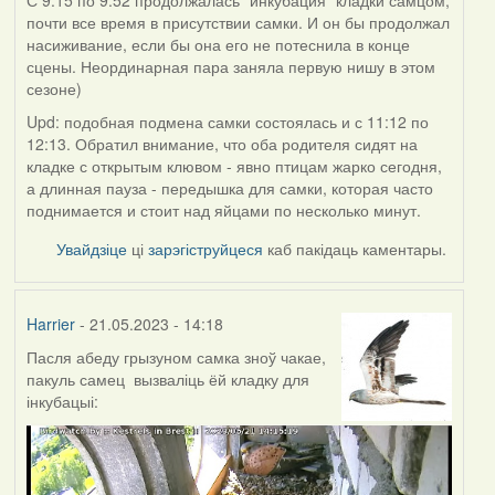
С 9:15 по 9:52 продолжалась "инкубация" кладки самцом,
почти все время в присутствии самки. И он бы продолжал
насиживание, если бы она его не потеснила в конце
сцены. Неординарная пара заняла первую нишу в этом
сезоне)
Upd: подобная подмена самки состоялась и с 11:12 по
12:13. Обратил внимание, что оба родителя сидят на
кладке с открытым клювом - явно птицам жарко сегодня,
а длинная пауза - передышка для самки, которая часто
поднимается и стоит над яйцами по несколько минут.
Увайдзіце
ці
зарэгіструйцеся
каб пакідаць каментары.
Harrier
- 21.05.2023 - 14:18
Пасля абеду грызуном самка зноў чакае,
пакуль самец вызваліць ёй кладку для
інкубацыі: