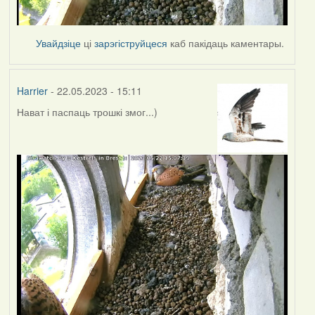
Увайдзіце
ці
зарэгіструйцеся
каб пакідаць каментары.
Harrier
- 22.05.2023 - 15:11
Нават і паспаць трошкі змог...)