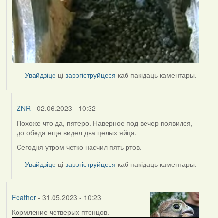
Увайдзіце
ці
зарэгіструйцеся
каб пакідаць каментары.
ZNR
- 02.06.2023 - 10:32
Похоже что да, пятеро. Наверное под вечер появился,
In
до обеда еще видел два целых яйца.
reply
to
Сегодня утром четко насчил пять ртов.
by
Увайдзіце
ці
зарэгіструйцеся
каб пакідаць каментары.
Lighty
Feather
- 31.05.2023 - 10:23
Кормление четверых птенцов.