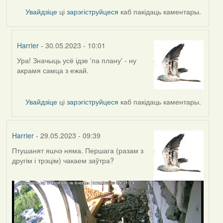
Увайдзіце
ці
зарэгіструйцеся
каб пакідаць каментары.
Harrier
- 30.05.2023 - 10:01
Ура! Значыць усё ідзе 'па плану' - ну
In
акрамя самца з ежай.
reply
to
by
Увайдзіце
ці
зарэгіструйцеся
каб пакідаць каментары.
ZNR
Harrier
- 29.05.2023 - 09:39
Птушанят яшчэ няма. Першага (разам з
другім і трэцім) чакаем заўтра?