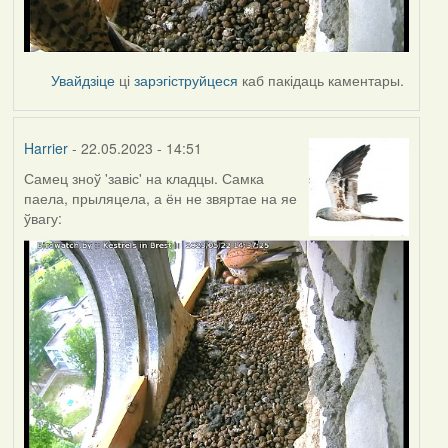
Увайдзіце
ці
зарэгіструйцеся
каб пакідаць каментары.
Harrier
- 22.05.2023 - 14:51
Самец зноў 'завіс' на кладцы. Самка
паела, прыляцела, а ён не звяртае на яе
ўвагу: