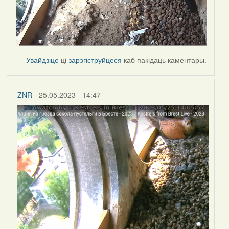
Увайдзіце
ці
зарэгіструйцеся
каб пакідаць каментары.
ZNR
- 25.05.2023 - 14:47
In
reply
to
by
Harrier