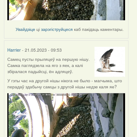
Увайдзіце
ці
зарэгіструйцеся
каб пакідаць каментары.
Harrier
- 21.05.2023 - 09:53
Самец пусты прыляцеў на першую нішу.
Самка паглядзела на яго з яек, а калі
збіралася падыйсці, ён адляцеў.
У гэты час на другой нішы нікога не было - магчыма, што
перадаў здабычу самцы з другой нішы недзе каля яе?