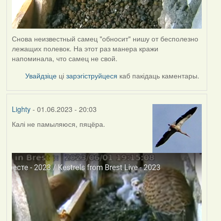
Снова неизвестный самец "обносит" нишу от бесполезно
лежащих полевок. На этот раз манера кражи
напоминала, что самец не свой.
Увайдзіце
ці
зарэгіструйцеся
каб пакідаць каментары.
Lighty
- 01.06.2023 - 20:03
Калі не памыляюся, пяцёра.