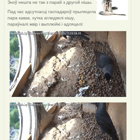
Зноў нешта не так з парай з другой нішы.
Пад час адсутнасці гаспадароў прыляцела
пара кавак, хутка агледзелі нішу,
параўналі жвір і выплюйкі і адляцелі: