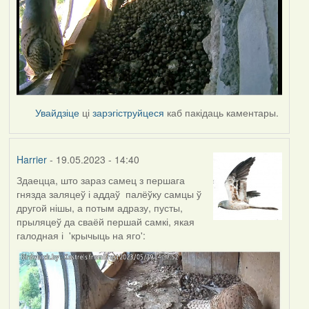
Увайдзіце
ці
зарэгіструйцеся
каб пакідаць каментары.
Harrier
- 19.05.2023 - 14:40
Здаецца, што зараз самец з першага
гнязда заляцеў і аддаў палёўку самцы ў
другой нішы, а потым адразу, пусты,
прыляцеў да сваёй першай самкі, якая
галодная і 'крычыць на яго':