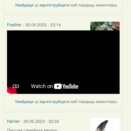
Увайдзіце
ці
зарэгіструйцеся
каб пакідаць каментары.
Feather
- 30.05.2023 - 23:14
Увайдзіце
ці
зарэгіструйцеся
каб пакідаць каментары.
Harrier
- 30.05.2023 - 22:22
Першая сямейная вячэра: