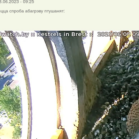
8.06.2023 - 09:25
цца спроба абагрэву птушанят: