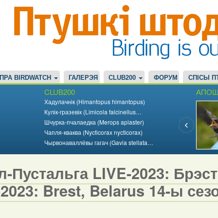
ПРА BIRDWATCH
ГАЛЕРЭЯ
CLUB200
ФОРУМ
СПІСЫ П
CLUB200
АПОШ
Хадулачнік (Himantopus himantopus)
Кулік-гразевік (Limicola falcinellus…
Шчурка-пчалаедка (Merops apiaster)
Чапля-кваква (Nycticorax nycticorax)
Чырвонаваллёвы гагач (Gavia stellata…
-Пустальга LIVE-2023: Брэст,
2023: Brest, Belarus 14-ы сезо