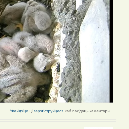
Увайдзіце
ці
зарэгіструйцеся
каб пакідаць каментары.