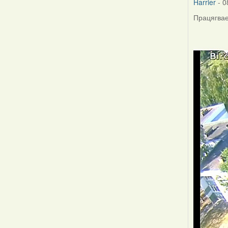
Harrier
- 0
Працягвае