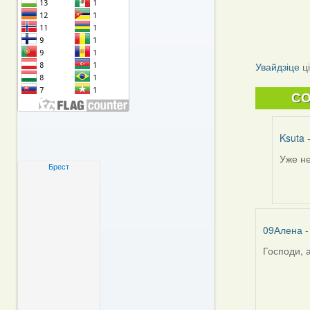
Увайдзіце
ц
C
Ksuta
-
Уже не
In
Брест
reply
to
by
09Але
09Алена
-
Господи, 