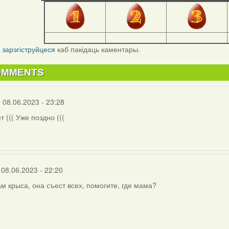
і
зарэгіструйцеся
каб пакідаць каментары.
OMMENTS
 08.06.2023 - 23:28
т ((( Уже поздно (((
на
 08.06.2023 - 22:20
ам крыса, она съест всех, помогите, где мама?