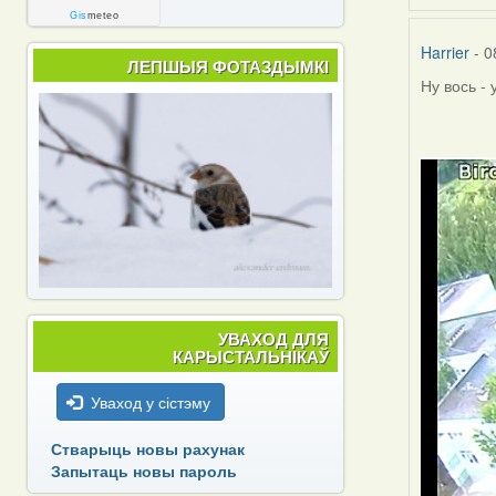
Gis
meteo
Harrier
- 0
ЛЕПШЫЯ ФОТАЗДЫМКІ
Ну вось -
УВАХОД ДЛЯ
КАРЫСТАЛЬНІКАЎ
Уваход у сістэму
Стварыць новы рахунак
Запытаць новы пароль