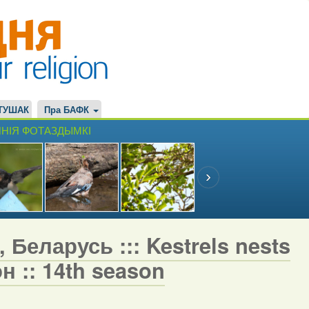
ТУШАК
Пра БАФК
НІЯ ФОТАЗДЫМКІ
 Беларусь ::: Kestrels nests
н :: 14th season