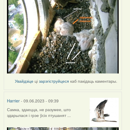
Увайдзіце
ці
зарэгіструйцеся
каб пакідаць каментары.
Harrier
- 09.06.2023 - 09:39
Самка, здаецца, не разумее, што
здарылася і грэе ўсіх птушанят ...