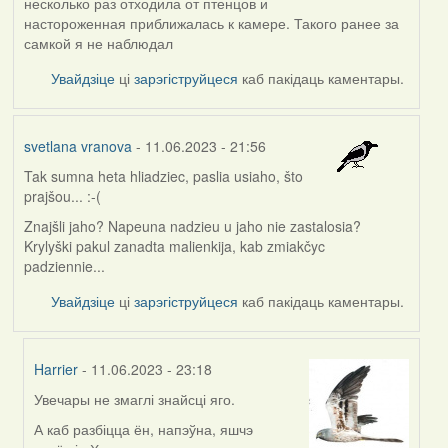
несколько раз отходила от птенцов и
настороженная приближалась к камере. Такого ранее за
самкой я не наблюдал
Увайдзіце
ці
зарэгіструйцеся
каб пакідаць каментары.
svetlana vranova
- 11.06.2023 - 21:56
Tak sumna heta hliadziec, paslia usiaho, što
prajšou... :-(
Znajšli jaho? Napeuna nadzieu u jaho nie zastalosia?
Krylyški pakul zanadta malienkija, kab zmiakčyc
padziennie...
Увайдзіце
ці
зарэгіструйцеся
каб пакідаць каментары.
Harrier
- 11.06.2023 - 23:18
Увечары не змаглі знайсці яго.
In
reply
А каб разбіцца ён, напэўна, яшчэ