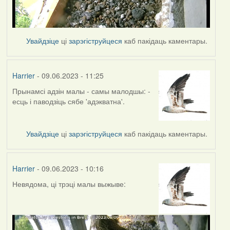
Увайдзіце
ці
зарэгіструйцеся
каб пакідаць каментары.
Harrier
- 09.06.2023 - 11:25
Прынамсі адзін малы - самы малодшы: -
есць і паводзіць сябе 'адэкватна'.
Увайдзіце
ці
зарэгіструйцеся
каб пакідаць каментары.
Harrier
- 09.06.2023 - 10:16
Невядома, ці трэці малы выжыве: