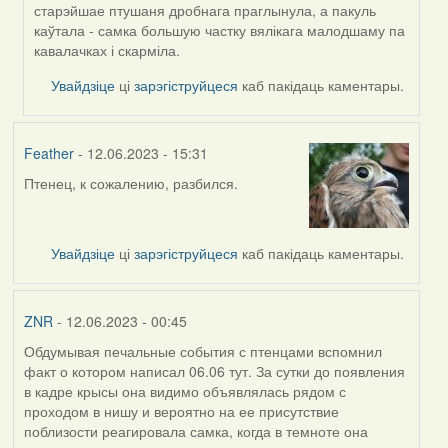
старэйшае птушаня дробнага праглынула, а пакуль
каўтала - самка большую частку вялікага малодшаму па
кавалачках і скарміла.
Увайдзіце
ці
зарэгіструйцеся
каб пакідаць каментары.
Feather
- 12.06.2023 - 15:31
Птенец, к сожалению, разбился.
Увайдзіце
ці
зарэгіструйцеся
каб пакідаць каментары.
ZNR
- 12.06.2023 - 00:45
Обдумывая печальные события с птенцами вспомнил
факт о котором написал 06.06 тут. За сутки до появления
в кадре крысы она видимо объявлялась рядом с
проходом в нишу и вероятно на ее присутствие
поблизости реагировала самка, когда в темноте она