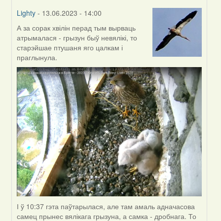
Lighty
- 13.06.2023 - 14:00
А за сорак хвілін перад тым вырваць
In
атрымалася - грызун быў невялікі, то
reply
старэйшае птушаня яго цалкам і
to
праглынула.
by
Harrier
І ў 10:37 гэта паўтарылася, але там амаль адначасова
самец прынес вялікага грызуна, а самка - дробнага. То