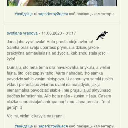
Увайдзіце
ці
зарэгіструйцеся
каб пакідаць каментары.
svetlana vranova
- 11.06.2023 - 01:17
Jana jaho vyratavala! Heta prosta niejmavierna!
Samka praz svaju upartasc prymusila dzicie, jakoie
praktyčna admaulialasia ad žyccia, kab znou stala jesci i
žylo!
Dumaju, što heta tema dlia navukovaha artykulu, a vielmi
fajna, što josc zapisy taho. Varta nahadac, što samka
pavodzic sabie zusim nietypova. U asnounym samki (usich
vidau) pierastajuc zviartac uvahi na maladych, jakija
nienarmaĺna pavodziać siabie i nie prajaŭliajuć aktyŭnasci
padčas karmliennia. Alie heta naša - zusim inšaja. Časam
ciažka supraćstajać antrapamarfizmu. Jana prosta - "mat
geroj"! :)
Vielmi, vielmi cikavyja naziranni!
Увайдзіце
ці
зарэгіструйцеся
каб пакідаць каментары.