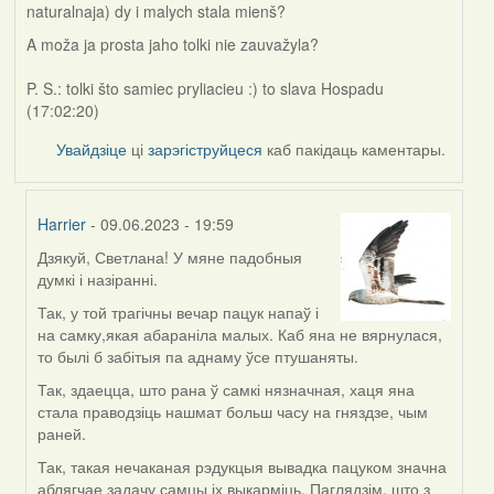
naturalnaja) dy i malych stala mienš?
A moža ja prosta jaho tolki nie zauvažyla?
P. S.: tolki što samiec pryliacieu :) to slava Hospadu
(17:02:20)
Увайдзіце
ці
зарэгіструйцеся
каб пакідаць каментары.
Harrier
- 09.06.2023 - 19:59
Дзякуй, Светлана! У мяне падобныя
In
думкі і назіранні.
reply
to
Так, у той трагічны вечар пацук напаў і
by
на самку,якая абараніла малых. Каб яна не вярнулася,
svetlana
то былі б забітыя па аднаму ўсе птушаняты.
vranova
Так, здаецца, што рана ў самкі нязначная, хаця яна
стала праводзіць нашмат больш часу на гняздзе, чым
раней.
Так, такая нечаканая рэдукцыя вывадка пацуком значна
аблягчае задачу самцы іх выкарміць. Паглядзім, што з