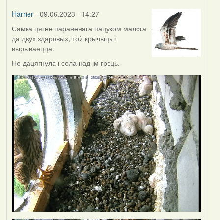
Harrier
- 09.06.2023 - 14:27
Самка цягне параненага пацуком малога
да двух здаровых, той крычыць і
вырываецца.
Не дацягнула і села над ім грэць.