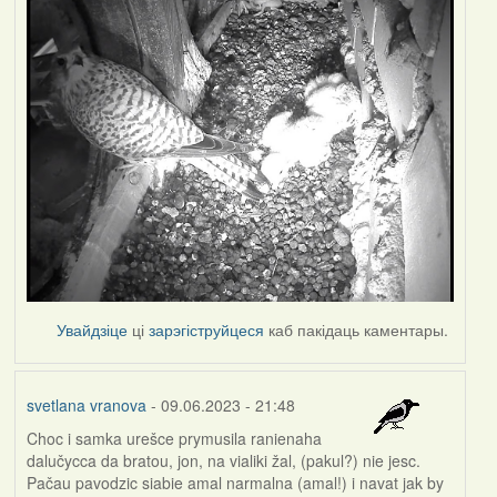
Увайдзіце
ці
зарэгіструйцеся
каб пакідаць каментары.
svetlana vranova
- 09.06.2023 - 21:48
Choc i samka urešce prymusila ranienaha
dalučycca da bratou, jon, na vialiki žal, (pakul?) nie jesc.
Pačau pavodzic siabie amal narmalna (amal!) i navat jak by