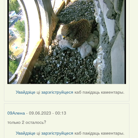
Увайдзіце
ці
зарэгіструйцеся
каб пакідаць каментары.
09Алена
- 09.06.2023 - 00:13
только 2 осталось?
Увайдзіце
ці
зарэгіструйцеся
каб пакідаць каментары.