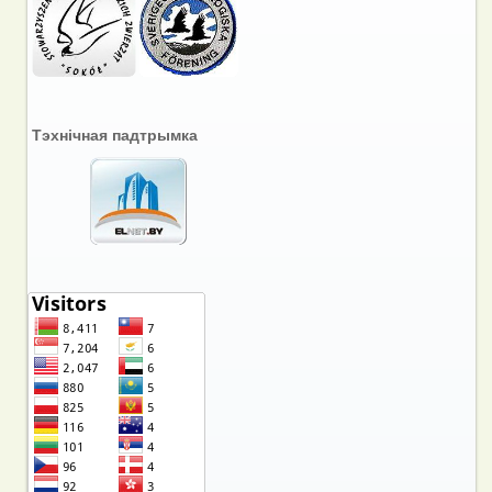
Тэхнічная падтрымка