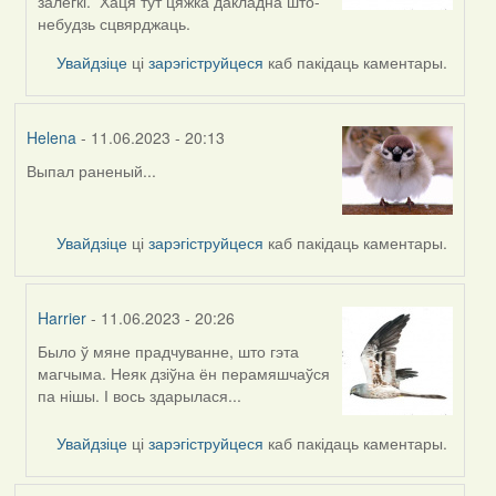
to
залёгкі. Хаця тут цяжка дакладна што-
by
небудзь сцвярджаць.
svetlana
Увайдзіце
ці
зарэгіструйцеся
каб пакідаць каментары.
vranova
Helena
- 11.06.2023 - 20:13
Выпал раненый...
Увайдзіце
ці
зарэгіструйцеся
каб пакідаць каментары.
Harrier
- 11.06.2023 - 20:26
Было ў мяне прадчуванне, што гэта
In
магчыма. Неяк дзіўна ён перамяшчаўся
reply
па нішы. І вось здарылася...
to
by
Увайдзіце
ці
зарэгіструйцеся
каб пакідаць каментары.
Helena