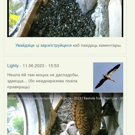
Увайдзіце
ці
зарэгіструйцеся
каб пакідаць каментары.
Lighty
- 11.06.2023 - 15:53
Нешта ёй там моцна не даспадобы,
здаецца... (бо неаднаразова лазіла
правяраць)