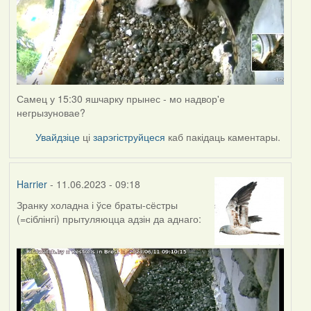
Самец у 15:30 яшчарку прынес - мо надвор'е
негрызуновае?
Увайдзіце
ці
зарэгіструйцеся
каб пакідаць каментары.
Harrier
- 11.06.2023 - 09:18
Зранку холадна і ўсе браты-сёстры
(=сіблінгі) прытуляюцца адзін да аднаго: