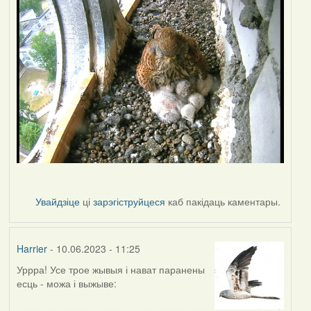
Увайдзіце
ці
зарэгіструйцеся
каб пакідаць каментары.
Harrier
- 10.06.2023 - 11:25
Уррра! Усе трое жывыя і нават паранены
есць - можа і выжыве: