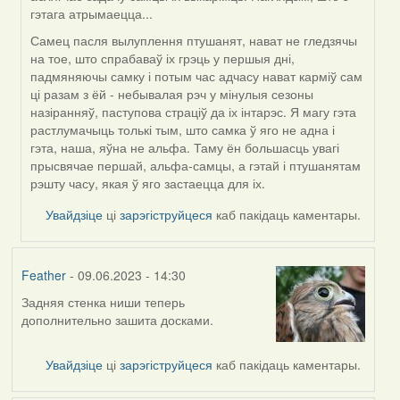
гэтага атрымаецца...
Самец пасля вылуплення птушанят, нават не гледзячы
на тое, што спрабаваў іх грэць у першыя дні,
падмяняючы самку і потым час адчасу нават карміў сам
ці разам з ёй - небывалая рэч у мінулыя сезоны
назіранняў, паступова страціў да іх інтарэс. Я магу гэта
растлумачыць толькі тым, што самка ў яго не адна і
гэта, наша, яўна не альфа. Таму ён большасць увагі
прысвячае першай, альфа-самцы, а гэтай і птушанятам
рэшту часу, якая ў яго застаецца для іх.
Увайдзіце
ці
зарэгіструйцеся
каб пакідаць каментары.
Feather
- 09.06.2023 - 14:30
Задняя стенка ниши теперь
дополнительно зашита досками.
Увайдзіце
ці
зарэгіструйцеся
каб пакідаць каментары.