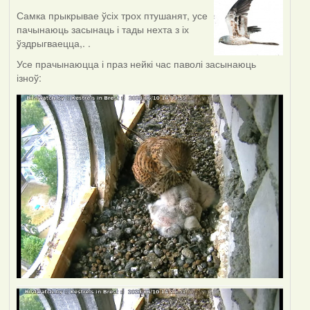
Самка прыкрывае ўсіх трох птушанят, усе
пачынаюць засынаць і тады нехта з іх
ўздрыгваецца,. .
Усе прачынаюцца і праз нейкі час паволі засынаюць
ізноў: