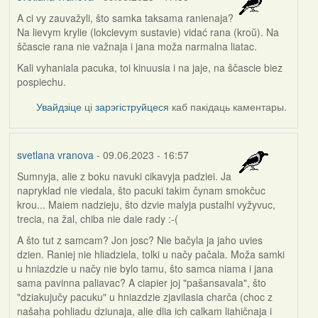
A ci vy zauvažyli, što samka taksama ranienaja?
Na lievym krylie (lokcievym sustavie) vidać rana (kroŭ). Na
ščascie rana nie važnaja i jana moža narmalna liatac.
Kali vyhaniala pacuka, toi kinuusia i na jaje, na ščascie biez
pospiechu.
Увайдзіце
ці
зарэгіструйцеся
каб пакідаць каментары.
svetlana vranova
- 09.06.2023 - 16:57
Sumnyja, alie z boku navuki cikavyja padziei. Ja
napryklad nie viedala, što pacuki takim čynam smokčuc
krou... Maiem nadzieju, što dzvie malyja pustalhi vyžyvuc,
trecia, na žal, chiba nie daie rady :-(
A što tut z samcam? Jon josc? Nie bačyla ja jaho uvies
dzien. Raniej nie hliadziela, tolki u načy pačala. Moža samki
u hniazdzie u načy nie bylo tamu, što samca niama i jana
sama pavinna paliavac? A ciapier joj "pašansavala", što
"dziakujučy pacuku" u hniazdzie zjavilasia charča (choc z
našaha pohliadu dziunaja, alie dlia ich calkam liahičnaja i