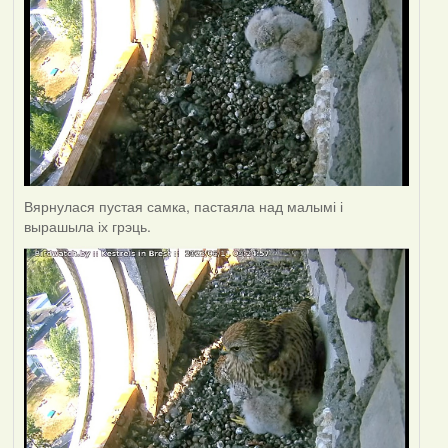
Вярнулася пустая самка, пастаяла над малымі і
вырашыла іх грэць.