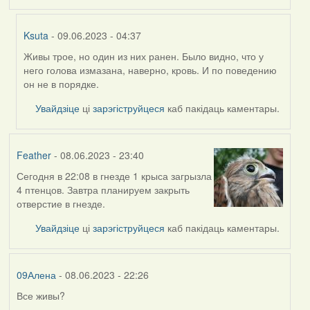
Ksuta
- 09.06.2023 - 04:37
Живы трое, но один из них ранен. Было видно, что у
In
него голова измазана, наверно, кровь. И по поведению
reply
он не в порядке.
to
by
Увайдзіце
ці
зарэгіструйцеся
каб пакідаць каментары.
09Алена
Feather
- 08.06.2023 - 23:40
Сегодня в 22:08 в гнезде 1 крыса загрызла
4 птенцов. Завтра планируем закрыть
отверстие в гнезде.
Увайдзіце
ці
зарэгіструйцеся
каб пакідаць каментары.
09Алена
- 08.06.2023 - 22:26
Все живы?