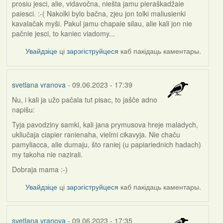
prosiu jesci, alie, vidavočna, niešta jamu pieraškadžaie
paiesci. :-( Nakolki bylo bačna, zjeu jon tolki maliusienki
kavalačak myši. Pakul jamu chapaie silau, alie kali jon nie
pačnie jesci, to kaniec viadomy...
Увайдзіце
ці
зарэгіструйцеся
каб пакідаць каментары.
svetlana vranova
- 09.06.2023 - 17:39
Nu, i kali ja užo pačala tut pisac, to jašče adno
napišu:
Tyja pavodziny samki, kali jana prymusova hreje maladych,
ukliučaja ciapier ranienaha, vielmi cikavyja. Nie chaču
pamyliacca, alie dumaju, što raniej (u papiariednich hadach)
my takoha nie nazirali.
Dobraja mama :-)
Увайдзіце
ці
зарэгіструйцеся
каб пакідаць каментары.
svetlana vranova
- 09.06.2023 - 17:35