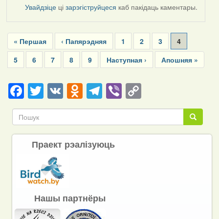
Увайдзіце
ці
зарэгіструйцеся
каб пакідаць каментары.
Pagination
First
« Першая
Previous
‹ Папярэдняя
Page
1
Page
2
Page
3
Current
4
page
page
page
Page
5
Page
6
Page
7
Page
8
Page
9
Next
Наступная ›
Last
Апошняя »
page
page
Facebook
Twitter
VK
Odnoklassniki
Telegram
Viber
Copy
Link
Пошук
Пошук
Праект рэалізуюць
Нашы партнёры