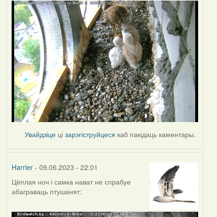
Увайдзіце
ці
зарэгіструйцеся
каб пакідаць каментары.
Harrier
- 09.06.2023 - 22:01
Цёплая ноч і самка нават не спрабуе
абаграваць птушанят: