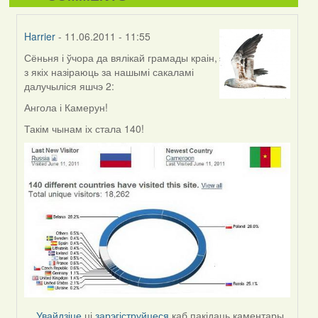
Harrier
- 11.06.2011 - 11:55
Сёньня і ўчора да вялікай грамады краін,
In
з якіх назіраюць за нашымі сакаламі
reply
далучыліся яшчэ 2:
to
by
Ангола і Камерун!
Harrier
Такім чынам іх стала 140!
Увайдзіце
ці
зарэгіструйцеся
каб пакідаць каментары.