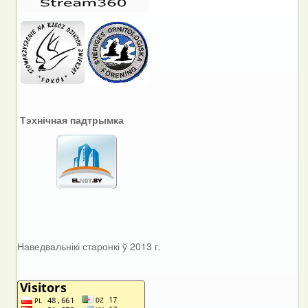
Тэхнічная падтрымка
Наведвальнікі старонкі ў 2013 г.