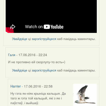
Увайдзіце
ці
зарэгіструйцеся
каб пакідаць каментары.
Галя
- 17.06.2016 - 22:24
И не противно ей скорлупу-то есть=)
In
reply
Увайдзіце
ці
зарэгіструйцеся
каб пакідаць каментары.
to
by
Feather
Harrier
- 17.06.2016 - 22:58
Ну гэта як-ніяк крыніца кальцыя. Да
In
таго ж гэта той кальцый, які з яе і
reply
паўстаў, і выйшаў.
to