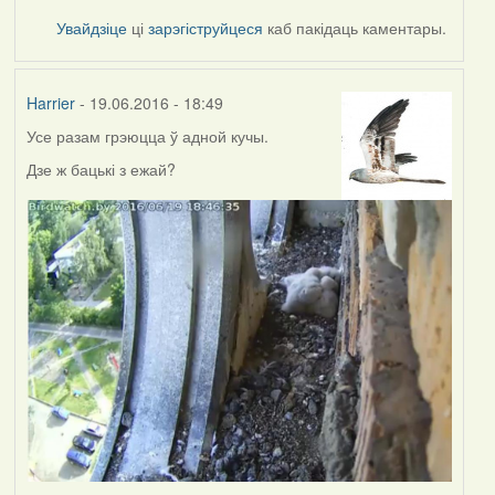
Увайдзіце
ці
зарэгіструйцеся
каб пакідаць каментары.
Harrier
- 19.06.2016 - 18:49
Усе разам грэюцца ў адной кучы.
Дзе ж бацькі з ежай?