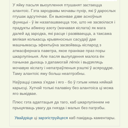
by
У яйку пасьля выоуплення птушанят застаецца
Галя
алантоіс. Гэта зародкавы мочавы пухір, які ў дарослых
птушак адсутнічае. Ён выконвае дзве асноўныя
функцыі - ў ім назапашваецца тое, што не засвоілася і
прадукты абмену азоту (мачавая кіслата) як мага
далей ад зародка, які расце і развіваецца, а таксама
вялікая колькасць крывяносных сасудаў дае
машчымасць эфектыўна засвойваць кісларод з
атмасфернага паветра, якое пранікае праз поры
шкарлупіньня. Але пасля вылупдення малога ён
пачынае дыхаць з дапамогай лёгкіх і выдзяляць
мочавую кіслату і непатраўленыя рэшткі ў асяроддзе.
Таму алантоіс яму больш неаптрэбны.
Наўрацці самка з'ядае і яго - бо ў гэтым няма няйкай
карысці. Хутчэй толькі палавіну без алантоіса ці можа
яго выкідвае.
Плюс гэта адаптацыя да таго, каб шкарлупіннем не
прыцягваць увагу да гнязда і малых без патрэбы.
Увайдзіце
ці
зарэгіструйцеся
каб пакідаць каментары.