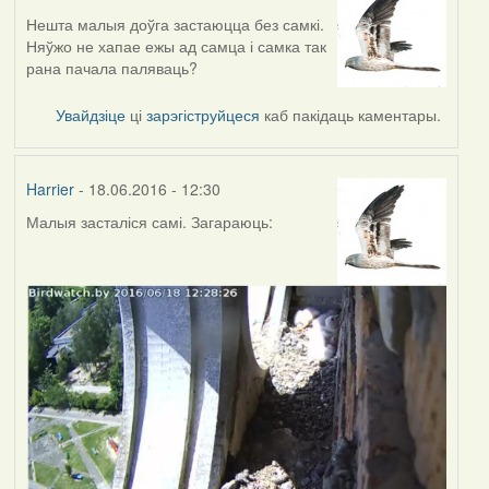
Нешта малыя доўга застаюцца без самкі.
Няўжо не хапае ежы ад самца і самка так
рана пачала паляваць?
Увайдзіце
ці
зарэгіструйцеся
каб пакідаць каментары.
Harrier
- 18.06.2016 - 12:30
Малыя засталіся самі. Загараюць: