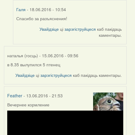
Галя
- 18.06.2016 - 10:54
Спасибо за разъяснения!
In
reply
Увайдзіце
ці
зарэгіструйцеся
каб пакідаць
to
каментары.
by
Harrier
наталья (госць)
- 15.06.2016 - 09:56
в 8.35 вылупился 5 птенец
Увайдзіце
ці
зарэгіструйцеся
каб пакідаць каментары.
Feather
- 13.06.2016 - 21:53
Вечернее кормление