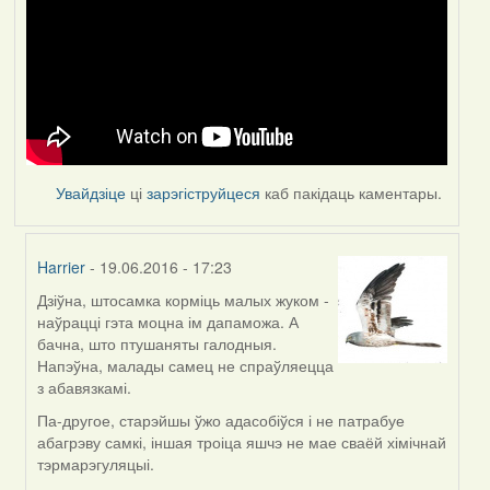
Увайдзіце
ці
зарэгіструйцеся
каб пакідаць каментары.
Harrier
- 19.06.2016 - 17:23
Дзіўна, штосамка корміць малых жуком -
In
наўрацці гэта моцна ім дапаможа. А
reply
бачна, што птушаняты галодныя.
to
Напэўна, малады самец не спраўляецца
by
з абавязкамі.
Feather
Па-другое, старэйшы ўжо адасобіўся і не патрабуе
абагрэву самкі, іншая троіца яшчэ не мае сваёй хімічнай
тэрмарэгуляцыі.