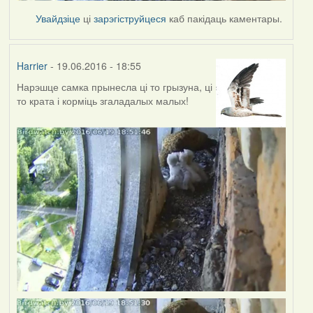
Увайдзіце
ці
зарэгіструйцеся
каб пакідаць каментары.
Harrier
- 19.06.2016 - 18:55
Нарэшце самка прынесла ці то грызуна, ці
то крата і корміць згаладалых малых!