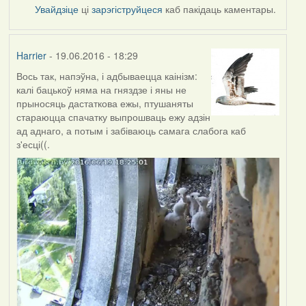
Увайдзіце
ці
зарэгіструйцеся
каб пакідаць каментары.
Harrier
- 19.06.2016 - 18:29
Вось так, напэўна, і адбываецца каінізм:
калі бацькоў няма на гняздзе і яны не
прыносяць дастаткова ежы, птушаняты
стараюцца спачатку выпрошваць ежу адзін
ад аднаго, а потым і забіваюць самага слабога каб
з'есці((.