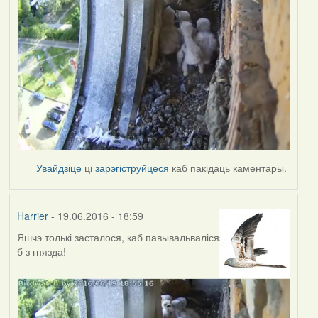
Увайдзіце
ці
зарэгіструйцеся
каб пакідаць каментары.
Harrier
- 19.06.2016 - 18:59
Яшчэ толькі засталося, каб павывальваліся
б з гнязда!