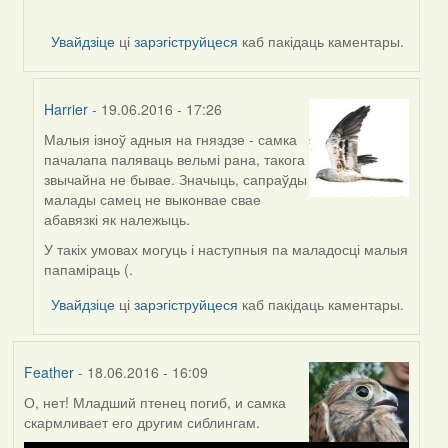
Увайдзіце
ці
зарэгіструйцеся
каб пакідаць каментары.
Harrier
- 19.06.2016 - 17:26
Малыя ізноў адныя на гняздзе - самка
In
пачалапа паляваць вельмі рана, такога
reply
звычайна не бывае. Значыць, сапраўды
to
малады самец не выконвае свае
by
абавязкі як належыць.
Harrier
У такіх умовах могуць і наступныя па маладосці малыя
папаміраць (.
Увайдзіце
ці
зарэгіструйцеся
каб пакідаць каментары.
Feather
- 18.06.2016 - 16:09
О, нет! Младший птенец погиб, и самка
скармливает его другим сиблингам.