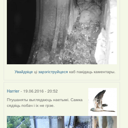
Увайдзіце
ці
зарэгіструйцеся
каб пакідаць каментары.
Harrier
- 19.06.2016 - 20:52
Птушаняты выглядаюць наетымі. Самка
сядзіць побач і іх не грэе.