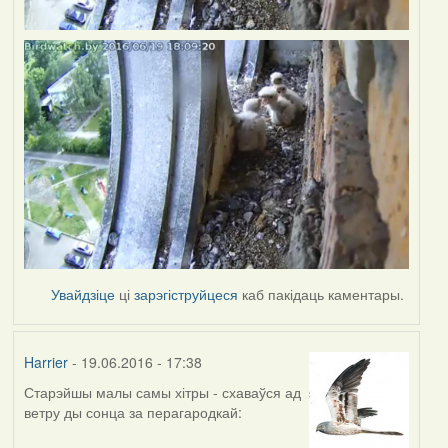
Увайдзіце
ці
зарэгіструйцеся
каб пакідаць каментары.
Harrier
- 19.06.2016 - 17:38
Старэйшы малы самы хітры - схаваўся ад
ветру ды сонца за перагародкай: