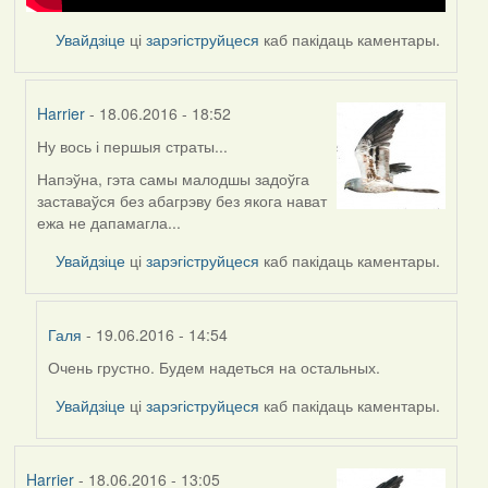
Увайдзіце
ці
зарэгіструйцеся
каб пакідаць каментары.
Harrier
- 18.06.2016 - 18:52
Ну вось і першыя страты...
In
reply
Напэўна, гэта самы малодшы задоўга
to
заставаўся без абагрэву без якога нават
by
ежа не дапамагла...
Feather
Увайдзіце
ці
зарэгіструйцеся
каб пакідаць каментары.
Галя
- 19.06.2016 - 14:54
Очень грустно. Будем надеться на остальных.
In
reply
Увайдзіце
ці
зарэгіструйцеся
каб пакідаць каментары.
to
by
Harrier
Harrier
- 18.06.2016 - 13:05