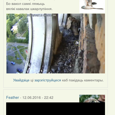
Бо вакол самкі ляжыць
вялікі кавалак шкарлупіння.
Увайдзіце
ці
зарэгіструйцеся
каб пакідаць каментары.
Feather
- 12.06.2016 - 22:42