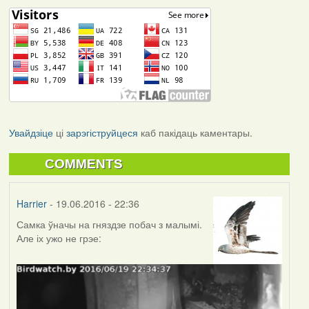
Увайдзіце
ці
зарэгіструйцеся
каб пакідаць каментары.
COMMENTS
Harrier
- 19.06.2016 - 22:36
Самка ўначы на гняздзе побач з малымі.
Але іх ужо не грэе: