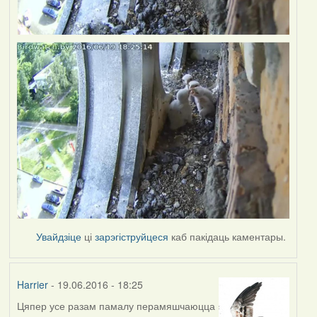
Увайдзіце
ці
зарэгіструйцеся
каб пакідаць каментары.
Harrier
- 19.06.2016 - 18:25
Цяпер усе разам памалу перамяшчаюцца