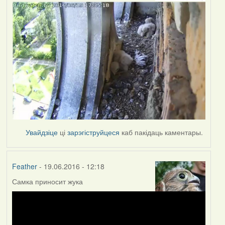
Увайдзіце
ці
зарэгіструйцеся
каб пакідаць каментары.
Feather
- 19.06.2016 - 12:18
Самка приносит жука