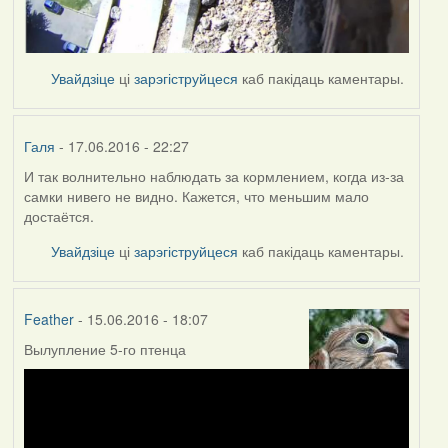
Увайдзіце
ці
зарэгіструйцеся
каб пакідаць каментары.
Галя
- 17.06.2016 - 22:27
И так волнительно наблюдать за кормлением, когда из-за
самки нивего не видно. Кажется, что меньшим мало
достаётся.
Увайдзіце
ці
зарэгіструйцеся
каб пакідаць каментары.
Feather
- 15.06.2016 - 18:07
Вылупление 5-го птенца