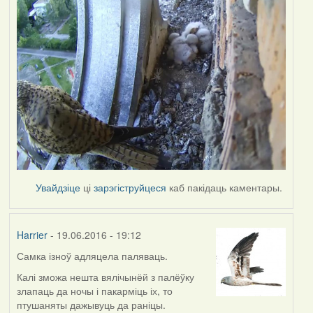
Увайдзіце
ці
зарэгіструйцеся
каб пакідаць каментары.
Harrier
- 19.06.2016 - 19:12
Самка ізноў адляцела паляваць.
Калі зможа нешта вялічынёй з палёўку
злапаць да ночы і пакарміць іх, то
птушаняты дажывуць да раніцы.