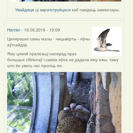
Увайдзіце
ці
зарэгіструйцеся
каб пакідаць каментары.
Harrier
- 19.06.2016 - 19:09
Цяперашні самы малы - чацьвёрты - яўны
аўтсайдэр.
Яму цяжэй пралезьці наперад праз
большых сіблінгаў і самка яўна не дадала яму ежы, таму
што ён увесь час просіць яе.