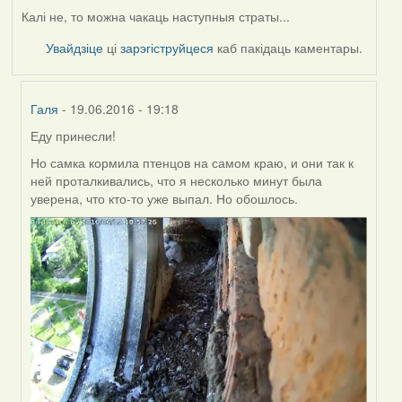
Калі не, то можна чакаць наступныя страты...
Увайдзіце
ці
зарэгіструйцеся
каб пакідаць каментары.
Галя
- 19.06.2016 - 19:18
Еду принесли!
In
reply
Но самка кормила птенцов на самом краю, и они так к
to
ней проталкивались, что я несколько минут была
by
уверена, что кто-то уже выпал. Но обошлось.
Harrier