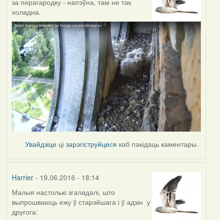
за перагародку - напэўна, там не так
холадна.
Увайдзіце
ці
зарэгіструйцеся
каб пакідаць каментары.
Harrier
- 19.06.2016 - 18:14
Малыя настолькі згаладалі, што
выпрошваюць ежу ў старэйшага і ў адзін у
другога: