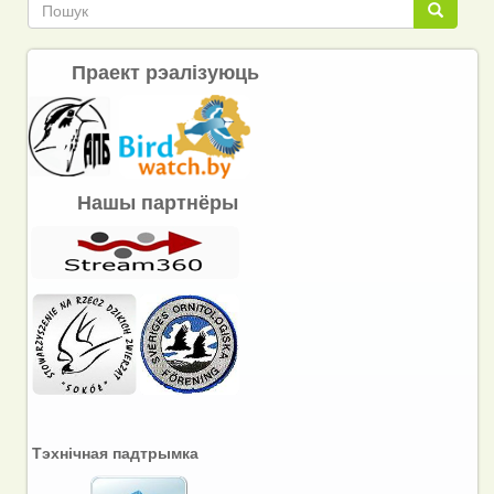
Пошук
Пошук
Праект рэалізуюць
Нашы партнёры
Тэхнічная падтрымка