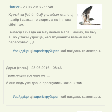
(госць)
Harrier
- 23.06.2016 - 11:48
Хутчэй за ўсё ён быў у слабым стане ці
In
памёр і самка яго скарміла як і пятага
reply
сіблінгам.
to
by
Выпасці з гнязда ён меў вельмі мала шанцаў, бо быў
Павел
яшчэ ў такім узросце, калі птушаняты вельмі мала
(госць)
перасоўваюцца.
Увайдзіце
ці
зарэгіструйцеся
каб пакідаць каментары.
Дарья (госць)
- 23.06.2016 - 08:46
Трансляции все еще нет...
А они ведь уже давно проснулись, как они там...
Увайдзіце
ці
зарэгіструйцеся
каб пакідаць каментары.