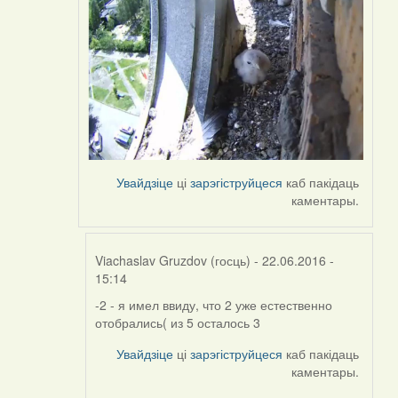
Увайдзіце
ці
зарэгіструйцеся
каб пакідаць
каментары.
Viachaslav Gruzdov (госць)
- 22.06.2016 -
15:14
-2 - я имел ввиду, что 2 уже естественно
In
отобрались( из 5 осталось 3
reply
to
Увайдзіце
ці
зарэгіструйцеся
каб пакідаць
by
каментары.
Harrier