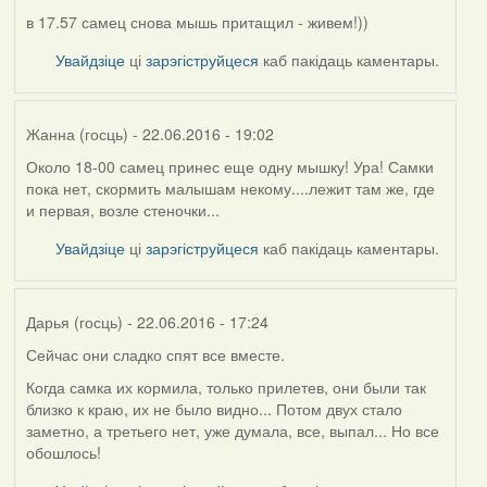
в 17.57 самец снова мышь притащил - живем!))
Увайдзіце
ці
зарэгіструйцеся
каб пакідаць каментары.
Жанна (госць)
- 22.06.2016 - 19:02
Около 18-00 самец принес еще одну мышку! Ура! Самки
пока нет, скормить малышам некому....лежит там же, где
и первая, возле стеночки...
Увайдзіце
ці
зарэгіструйцеся
каб пакідаць каментары.
Дарья (госць)
- 22.06.2016 - 17:24
Сейчас они сладко спят все вместе.
Когда самка их кормила, только прилетев, они были так
близко к краю, их не было видно... Потом двух стало
заметно, а третьего нет, уже думала, все, выпал... Но все
обошлось!