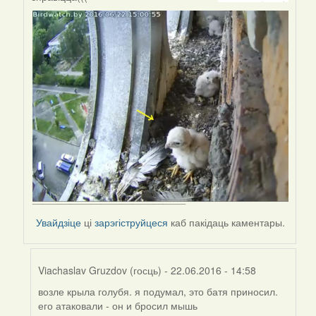
by
Ирина
(госць)
Увайдзіце
ці
зарэгіструйцеся
каб пакідаць каментары.
Viachaslav Gruzdov (госць)
- 22.06.2016 - 14:58
возле крыла голубя. я подумал, это батя приносил.
In
его атаковали - он и бросил мышь
reply