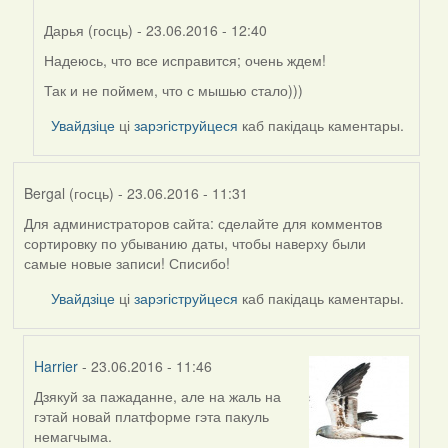
(госць)
Дарья (госць)
- 23.06.2016 - 12:40
Надеюсь, что все исправится; очень ждем!
In
reply
Так и не поймем, что с мышью стало)))
to
Увайдзіце
ці
зарэгіструйцеся
каб пакідаць каментары.
by
Harrier
Bergal (госць)
- 23.06.2016 - 11:31
Для администраторов сайта: сделайте для комментов
сортировку по убыванию даты, чтобы наверху были
самые новые записи! Списибо!
Увайдзіце
ці
зарэгіструйцеся
каб пакідаць каментары.
Harrier
- 23.06.2016 - 11:46
Дзякуй за пажаданне, але на жаль на
In
гэтай новай платформе гэта пакуль
reply
немагчыма.
to