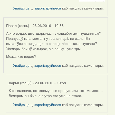
by
Увайдзіце
ці
зарэгіструйцеся
каб пакідаць каментары.
Bergal
(госць)
Павел (госць)
- 23.06.2016 - 10:38
А хто ведае, што здарылася з чацьвёртым птушанятам?
Прапусцiў гэты момант у трансляцыi, на жаль. Ён
вывалiўся з гнязда цi яго спасцiг лёс пятага птушаня?
Увечары бачыў чатырох, а з ранку - ужо тры...
Можа, хто ведае?
Увайдзіце
ці
зарэгіструйцеся
каб пакідаць каментары.
Дарья (госць)
- 23.06.2016 - 10:58
К сожалению, по-моему, все пропустили этот момент...
In
Вечером он был, а с утра его уже не стало.
reply
to
Увайдзіце
ці
зарэгіструйцеся
каб пакідаць каментары.
by
Павел