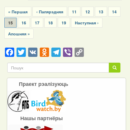
Pagination
First
« Першая
Previous
‹ Папярэдняя
Page
11
Page
12
Page
13
Page
14
page
page
Current
15
Page
16
Page
17
Page
18
Page
19
Next
Наступная ›
page
page
Last
Апошняя »
page
Facebook
Twitter
VK
Odnoklassniki
Telegram
Viber
Copy
Link
Пошук
Пошук
Праект рэалізуюць
Нашы партнёры