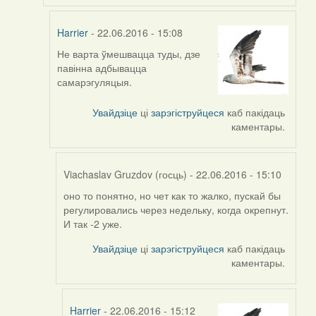
Harrier
- 22.06.2016 - 15:08
Не варта ўмешвацца туды, дзе
In
павінна адбывацца
reply
самарэгуляцыя.
to
by
Увайдзіце
ці
зарэгіструйцеся
каб пакідаць
Viachaslav
каментары.
Gruzdov
(госць)
Viachaslav Gruzdov (госць)
- 22.06.2016 - 15:10
оно то понятно, но чет как то жалко, пускай бы
In
регулировались через недельку, когда окрепнут.
reply
И так -2 уже.
to
by
Увайдзіце
ці
зарэгіструйцеся
каб пакідаць
Harrier
каментары.
Harrier
- 22.06.2016 - 15:12