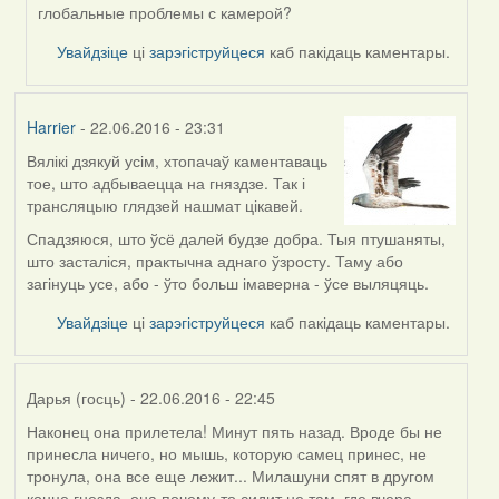
In
глобальные проблемы с камерой?
reply
to
Увайдзіце
ці
зарэгіструйцеся
каб пакідаць каментары.
by
Harrier
Harrier
- 22.06.2016 - 23:31
Вялікі дзякуй усім, хтопачаў каментаваць
тое, што адбываецца на гняздзе. Так і
трансляцыю глядзей нашмат цікавей.
Спадзяюся, што ўсё далей будзе добра. Тыя птушаняты,
што засталіся, практычна аднаго ўзросту. Таму або
загінуць усе, або - ўто больш імаверна - ўсе выляцяць.
Увайдзіце
ці
зарэгіструйцеся
каб пакідаць каментары.
Дарья (госць)
- 22.06.2016 - 22:45
Наконец она прилетела! Минут пять назад. Вроде бы не
принесла ничего, но мышь, которую самец принес, не
тронула, она все еще лежит... Милашуни спят в другом
конце гнезда, она почему-то сидит не там, где вчера.