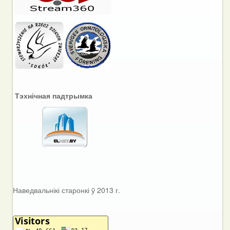
Тэхнічная падтрымка
Наведвальнікі старонкі ў 2013 г.