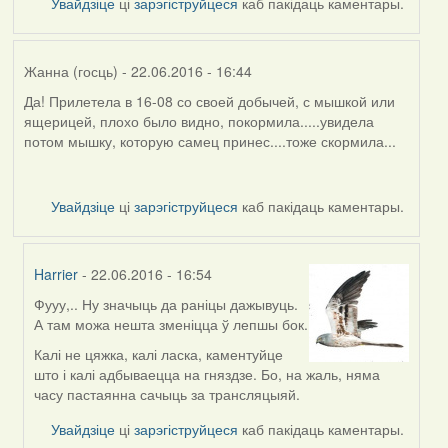
Увайдзіце
ці
зарэгіструйцеся
каб пакідаць каментары.
Жанна (госць)
- 22.06.2016 - 16:44
Да! Прилетела в 16-08 со своей добычей, с мышкой или
ящерицей, плохо было видно, покормила.....увидела
потом мышку, которую самец принес....тоже скормила...
Увайдзіце
ці
зарэгіструйцеся
каб пакідаць каментары.
Harrier
- 22.06.2016 - 16:54
Фууу,.. Ну значыць да раніцы дажывуць.
In
А там можа нешта зменіцца ў лепшы бок.
reply
to
Калі не цяжка, калі ласка, каментуйце
by
што і калі адбываецца на гняздзе. Бо, на жаль, няма
Жанна
часу пастаянна сачыць за трансляцыяй.
(госць)
Увайдзіце
ці
зарэгіструйцеся
каб пакідаць каментары.