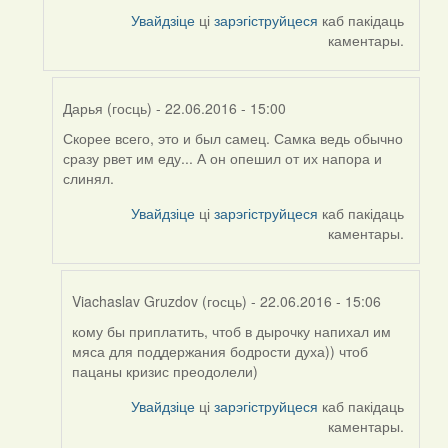
to
Увайдзіце
ці
зарэгіструйцеся
каб пакідаць
by
каментары.
Harrier
Дарья (госць)
- 22.06.2016 - 15:00
Скорее всего, это и был самец. Самка ведь обычно
In
сразу рвет им еду... А он опешил от их напора и
reply
слинял.
to
by
Увайдзіце
ці
зарэгіструйцеся
каб пакідаць
Viachaslav
каментары.
Gruzdov
(госць)
Viachaslav Gruzdov (госць)
- 22.06.2016 - 15:06
кому бы приплатить, чтоб в дырочку напихал им
In
мяса для поддержания бодрости духа)) чтоб
reply
пацаны кризис преодолели)
to
by
Увайдзіце
ці
зарэгіструйцеся
каб пакідаць
Дарья
каментары.
(госць)