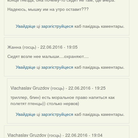
Надеюсь, мышку им на утро оставит???
Увайдзіце
ці
зарэгіструйцеся
каб пакідаць каментары.
Жанна (госць)
- 22.06.2016 - 19:05
Сидят возле нее малыши....охраняют....
Увайдзіце
ці
зарэгіструйцеся
каб пакідаць каментары.
Viachaslav Gruzdov (госць)
- 22.06.2016 - 19:25
триллер, блин) есть моральное право напиться как
In
полетят птенцы)) столько нервов)
reply
to
Увайдзіце
ці
зарэгіструйцеся
каб пакідаць каментары.
by
Жанна
(госць)
Viachaslav Gruzdov (госць)
- 22.06.2016 - 19:04