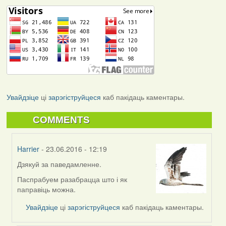
Увайдзіце
ці
зарэгіструйцеся
каб пакідаць каментары.
COMMENTS
Harrier
- 23.06.2016 - 12:19
Дзякуй за паведамленне.
In
reply
Паспрабуем разабрацца што і як
to
паправіць можна.
by
Увайдзіце
ці
зарэгіструйцеся
каб пакідаць каментары.
Viachaslav
Gruzdov