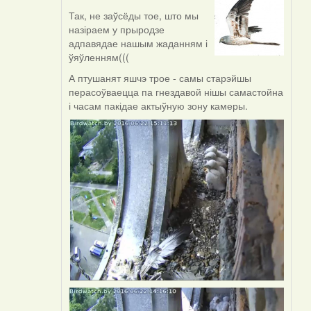
Так, не заўсёды тое, што мы
In
назіраем у прыродзе
reply
адпавядае нашым жаданням і
to
ўяўленням(((
by
Viachaslav
А птушанят яшчэ трое - самы старэйшы
Gruzdov
перасоўваецца па гнездавой нішы самастойна
(госць)
і часам пакідае актыўную зону камеры.