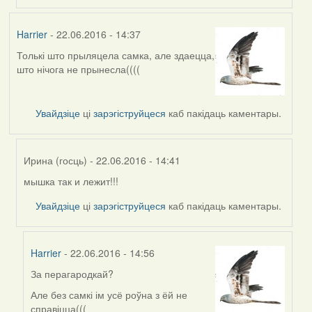
Harrier
- 22.06.2016 - 14:37
Толькі што прыляцела самка, але здаецца,
што нічога не прынесла((((
Увайдзіце
ці
зарэгіструйцеся
каб пакідаць каментары.
Ирина (госць)
- 22.06.2016 - 14:41
мышка так и лежит!!!
In
reply
Увайдзіце
ці
зарэгіструйцеся
каб пакідаць каментары.
to
by
Harrier
Harrier
- 22.06.2016 - 14:56
За перагародкай?
In
reply
Але без самкі ім усё роўна з ёй не
to
справіцца(((