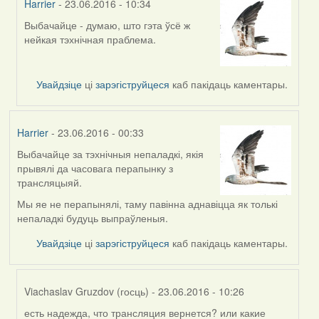
Harrier
- 23.06.2016 - 10:34
Выбачайце - думаю, што гэта ўсё ж
In
нейкая тэхнічная праблема.
reply
to
by
Увайдзіце
ці
зарэгіструйцеся
каб пакідаць каментары.
Дарья
(госць)
Harrier
- 23.06.2016 - 00:33
Выбачайце за тэхнічныя непаладкі, якія
прывялі да часовага перапынку з
трансляцыяй.
Мы яе не перапынялі, таму павінна аднавіцца як толькі
непаладкі будуць выпраўленыя.
Увайдзіце
ці
зарэгіструйцеся
каб пакідаць каментары.
Viachaslav Gruzdov (госць)
- 23.06.2016 - 10:26
есть надежда, что трансляция вернется? или какие