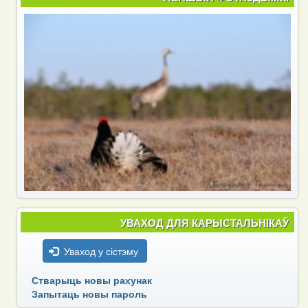
УВАХОД ДЛЯ КАРЫСТАЛЬНІКАЎ
Уваход у сістэму
Стварыць новы рахунак
Запытаць новы пароль