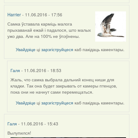
Harrier
- 11.06.2016 - 17:56
Самка ўставала карміць малога
прыхаванай ежай і падалося, што малых
ужо два. Але на 100% не ўпэўнены.
Увайдзіце
ці
зарэгіструйцеся
каб пакідаць каментары.
Галя
- 11.06.2016 - 18:53
Жаль, что самка выбрала дальний конец ниши для
In
кладки. Так она будет закрывать от камеры птенцов,
reply
пока они не начнут сами перемещаться.
to
by
Увайдзіце
ці
зарэгіструйцеся
каб пакідаць каментары.
Harrier
Галя
- 11.06.2016 - 15:43
Вылупился!