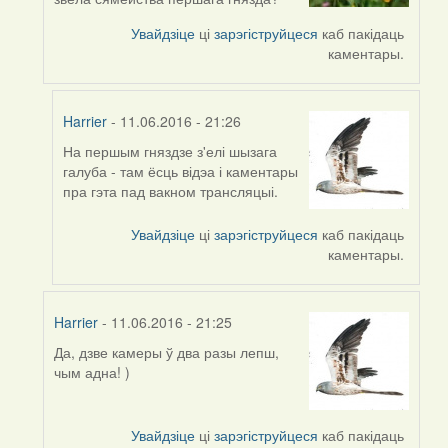
reply
to
Увайдзіце
ці
зарэгіструйцеся
каб пакідаць
by
каментары.
Feather
Harrier
- 11.06.2016 - 21:26
На першым гняздзе з'елі шызага
In
галуба - там ёсць відэа і каментары
reply
пра гэта пад вакном трансляцыі.
to
by
Увайдзіце
ці
зарэгіструйцеся
каб пакідаць
Проніч
каментары.
Harrier
- 11.06.2016 - 21:25
Да, дзве камеры ў два разы лепш,
In
чым адна! )
reply
to
by
Увайдзіце
ці
зарэгіструйцеся
каб пакідаць
Feather