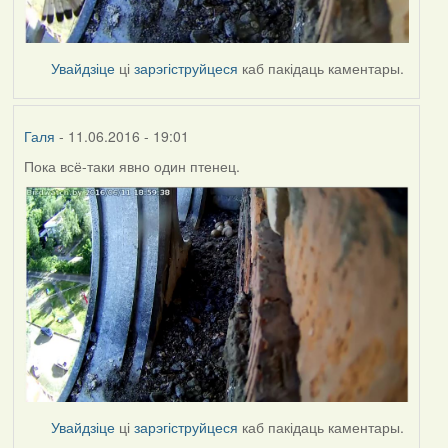
Увайдзіце
ці
зарэгіструйцеся
каб пакідаць каментары.
Галя
- 11.06.2016 - 19:01
Пока всё-таки явно один птенец.
Увайдзіце
ці
зарэгіструйцеся
каб пакідаць каментары.