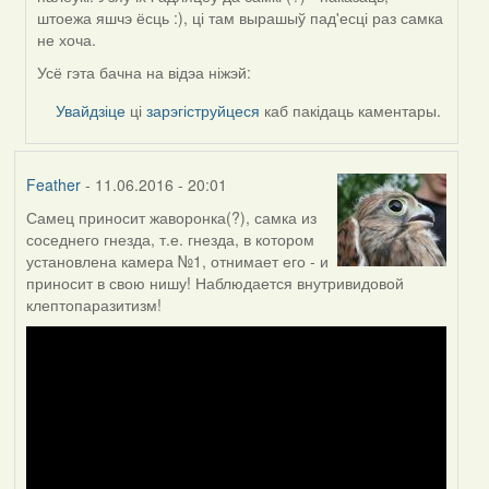
штоежа яшчэ ёсць :), ці там вырашыў пад'есці раз самка
не хоча.
Усё гэта бачна на відэа ніжэй:
Увайдзіце
ці
зарэгіструйцеся
каб пакідаць каментары.
Feather
- 11.06.2016 - 20:01
Самец приносит жаворонка(?), самка из
соседнего гнезда, т.е. гнезда, в котором
установлена камера №1, отнимает его - и
приносит в свою нишу! Наблюдается внутривидовой
клептопаразитизм!