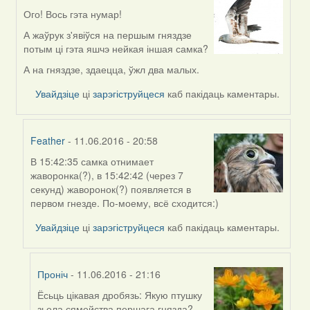
Ого! Вось гэта нумар!
In
reply
А жаўрук з'явіўся на першым гняздзе
to
потым ці гэта яшчэ нейкая іншая самка?
by
А на гняздзе, здаецца, ўжл два малых.
Feather
Увайдзіце
ці
зарэгіструйцеся
каб пакідаць каментары.
Feather
- 11.06.2016 - 20:58
В 15:42:35 самка отнимает
In
жаворонка(?), в 15:42:42 (через 7
reply
секунд) жаворонок(?) появляется в
to
первом гнезде. По-моему, всё сходится:)
by
Harrier
Увайдзіце
ці
зарэгіструйцеся
каб пакідаць каментары.
Проніч
- 11.06.2016 - 21:16
Ёсьць цікавая дробязь: Якую птушку
In
зьела сямейства першага гнязда?