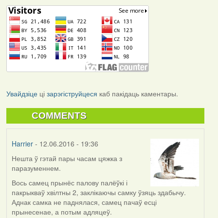
Увайдзіце
ці
зарэгіструйцеся
каб пакідаць каментары.
COMMENTS
Harrier
- 12.06.2016 - 19:36
Нешта ў гэтай пары часам цяжка з
паразуменнем.
Вось самец прынёс палову палёўкі і
пакрыкваў хвілтны 2, заклікаючы самку ўзяць здабычу.
Аднак самка не паднялася, самец пачаў есці
прынесенае, а потым адляцеў.