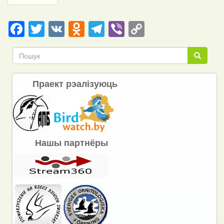
page
Facebook
Twitter
VK
Odnoklassniki
Telegram
Viber
Copy
Link
Пошук
Пошук
Праект рэалізуюць
Нашы партнёры