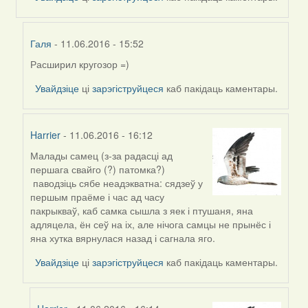
Галя
Галя
- 11.06.2016 - 15:52
Расширил кругозор =)
In
reply
Увайдзіце
ці
зарэгіструйцеся
каб пакідаць каментары.
to
by
Harrier
Harrier
- 11.06.2016 - 16:12
Малады самец (з-за радасці ад
In
першага свайго (?) патомка?)
reply
паводзіць сябе неадэкватна: сядзеў у
to
першым праёме і час ад часу
by
пакрыкваў, каб самка сышла з яек і птушаня, яна
Harrier
адляцела, ён сеў на іх, але нічога самцы не прынёс і
яна хутка вярнулася назад і сагнала яго.
Увайдзіце
ці
зарэгіструйцеся
каб пакідаць каментары.