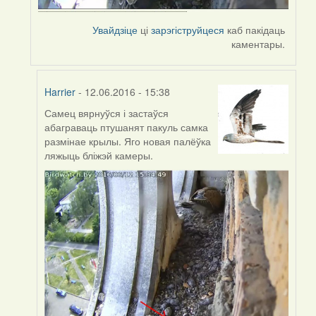
Увайдзіце
ці
зарэгіструйцеся
каб пакідаць
каментары.
Harrier
- 12.06.2016 - 15:38
Самец вярнуўся і застаўся
In
абаграваць птушанят пакуль самка
reply
размінае крылы. Яго новая палёўка
to
ляжыць бліжэй камеры.
by
Harrier