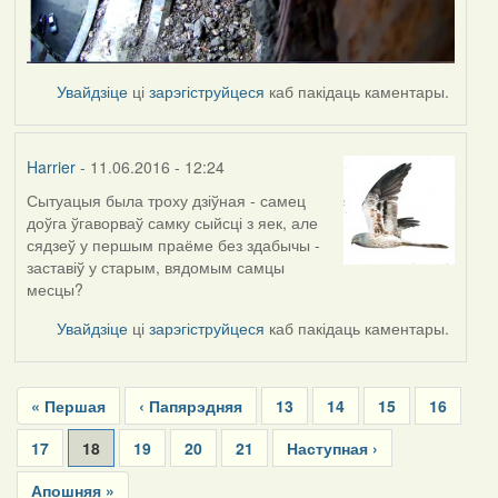
Увайдзіце
ці
зарэгіструйцеся
каб пакідаць каментары.
Harrier
- 11.06.2016 - 12:24
Сытуацыя была троху дзіўная - самец
доўга ўгаворваў самку сыйсці з яек, але
сядзеў у першым праёме без здабычы -
заставіў у старым, вядомым самцы
месцы?
Увайдзіце
ці
зарэгіструйцеся
каб пакідаць каментары.
Pagination
First
« Першая
Previous
‹ Папярэдняя
Page
13
Page
14
Page
15
Page
16
page
page
Page
17
Current
18
Page
19
Page
20
Page
21
Next
Наступная ›
page
page
Last
Апошняя »