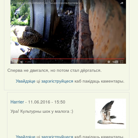
Сперва не двигался, но потом стал дёргаться.
Увайдзіце
ці
зарэгіструйцеся
каб пакідаць каментары.
Harrier
- 11.06.2016 - 15:50
Ура! Культурны шок у малога :)
In
reply
to
by
Увайдзіце
ці
зарэгіструйцеся
каб пакідаць каментары.