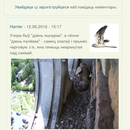
Увайдзіце
ці
зарэгіструйцеся
каб пакідаць каментары.
Harrier
- 12.06.2016 - 15:17
Учора быў "дзень яшчурак", а сёння
In
"дзень палёвак" - самец злапаў і прынёс
reply
чарговую з іх, яна ляжыць некранутая
to
пад самкай.
by
Harrier