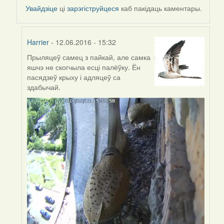
Увайдзіце
ці
зарэгіструйцеся
каб пакідаць каментары.
Harrier
- 12.06.2016 - 15:32
Прыляцеў самец з пайкай, але самка
In
яшчэ не скогчыла есці палёўку. Ён
reply
пасядзеў крыху і адляцеў са
to
здабычай.
by
Harrier