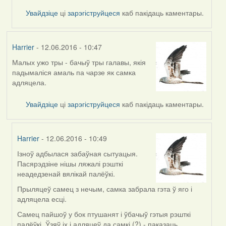
by
Увайдзіце
ці
зарэгіструйцеся
каб пакідаць каментары.
Feather
Harrier
- 12.06.2016 - 10:47
Малых ужо тры - бачыў тры галавы, якія
падымаліся амаль па чарзе як самка
адляцела.
Увайдзіце
ці
зарэгіструйцеся
каб пакідаць каментары.
Harrier
- 12.06.2016 - 10:49
Ізноў адбылася забаўная сытуацыя.
In
Пасярэдзіне нішы ляжалі рэшткі
reply
неадедзенай вялікай палёўкі.
to
by
Прыляцеў самец з нечым, самка забрала гэта ў яго і
Harrier
адляцела есці.
Самец пайшоў у бок птушанят і ўбачыў гэтыя рэшткі
палёўкі. Ўзяў іх і адляцеў да самкі (?) - паказаць,