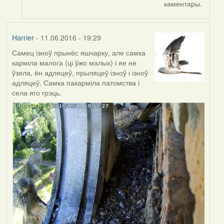
каментары.
Harrier
- 11.06.2016 - 19:29
Самец ізноў прынёс яшчарку, але самка
карміла малога (ці ўжо малых) і яе не
ўзяла, ён адляцеў, прыляцеў ізноў і ізноў
адляцеў. Самка пакарміла патомства і
села яго грэць.