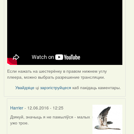
Если нажать на шестерёнку в правом нижнем углу
плеера, можно выбрать разрешение трансляции.
Увайдзіце
ці
зарэгіструйцеся
каб пакідаць каментары.
Harrier
- 12.06.2016 - 12:25
Дзякуй, значыць я не памыліўся - малых
In
ужо трое.
reply
to