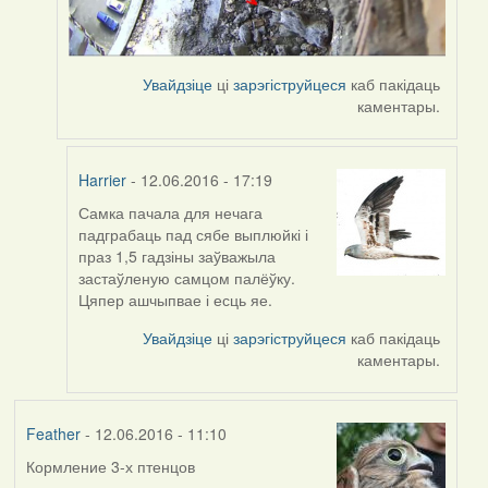
Увайдзіце
ці
зарэгіструйцеся
каб пакідаць
каментары.
Harrier
- 12.06.2016 - 17:19
Самка пачала для нечага
In
падграбаць пад сябе выплюйкі і
reply
праз 1,5 гадзіны заўважыла
to
застаўленую самцом палёўку.
by
Цяпер ашчыпвае і есць яе.
Harrier
Увайдзіце
ці
зарэгіструйцеся
каб пакідаць
каментары.
Feather
- 12.06.2016 - 11:10
Кормление 3-х птенцов