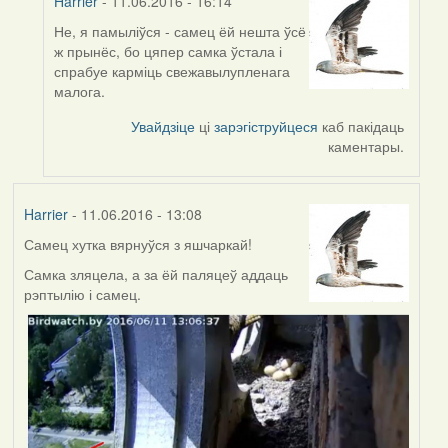
Harrier
- 11.06.2016 - 16:14
Не, я памыліўся - самец ёй нешта ўсё
In
ж прынёс, бо цяпер самка ўстала і
reply
спрабуе карміць свежавылупленага
to
малога.
by
Harrier
Увайдзіце
ці
зарэгіструйцеся
каб пакідаць
каментары.
Harrier
- 11.06.2016 - 13:08
Самец хутка вярнуўся з яшчаркай!
Самка зляцела, а за ёй паляцеў аддаць
рэптылію і самец.