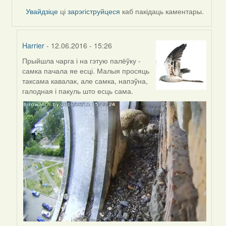
Увайдзіце
ці
зарэгіструйцеся
каб пакідаць каментары.
Harrier
- 12.06.2016 - 15:26
Прыйшла чарга і на гэтую палёўку -
In
самка пачала яе есці. Малыя просяць
reply
таксама кавалак, але самка, напэўна,
to
галодная і пакуль што есць сама.
by
Harrier