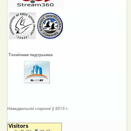
Тэхнічная падтрымка
Наведвальнікі старонкі ў 2013 г.