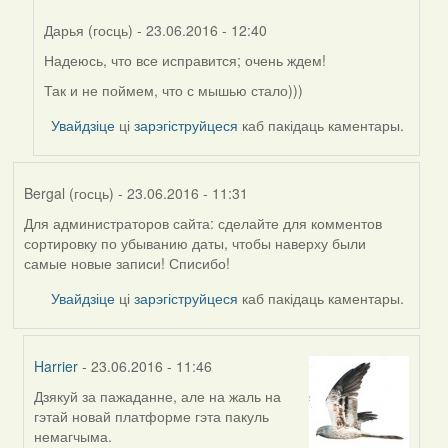
(госць)
Дарья (госць)
- 23.06.2016 - 12:40
Надеюсь, что все исправится; очень ждем!
In
reply
Так и не поймем, что с мышью стало)))
to
Увайдзіце
ці
зарэгіструйцеся
каб пакідаць каментары.
by
Harrier
Bergal (госць)
- 23.06.2016 - 11:31
Для администраторов сайта: сделайте для комментов
сортировку по убыванию даты, чтобы наверху были
самые новые записи! Списибо!
Увайдзіце
ці
зарэгіструйцеся
каб пакідаць каментары.
Harrier
- 23.06.2016 - 11:46
Дзякуй за пажаданне, але на жаль на
In
гэтай новай платформе гэта пакуль
reply
немагчыма.
to