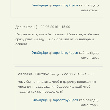
to
Увайдзіце
ці
зарэгіструйцеся
каб пакідаць
by
каментары.
Harrier
Дарья (госць)
- 22.06.2016 - 15:00
Скорее всего, это и был самец. Самка ведь обычно
In
сразу рвет им еду... А он опешил от их напора и
reply
слинял.
to
by
Увайдзіце
ці
зарэгіструйцеся
каб пакідаць
Viachaslav
каментары.
Gruzdov
(госць)
Viachaslav Gruzdov (госць)
- 22.06.2016 - 15:06
кому бы приплатить, чтоб в дырочку напихал им
In
мяса для поддержания бодрости духа)) чтоб
reply
пацаны кризис преодолели)
to
by
Увайдзіце
ці
зарэгіструйцеся
каб пакідаць
Дарья
каментары.
(госць)