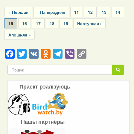
Pagination
First
« Першая
Previous
‹ Папярэдняя
Page
11
Page
12
Page
13
Page
14
page
page
Current
15
Page
16
Page
17
Page
18
Page
19
Next
Наступная ›
page
page
Last
Апошняя »
page
Facebook
Twitter
VK
Odnoklassniki
Telegram
Viber
Copy
Link
Пошук
Пошук
Праект рэалізуюць
Нашы партнёры