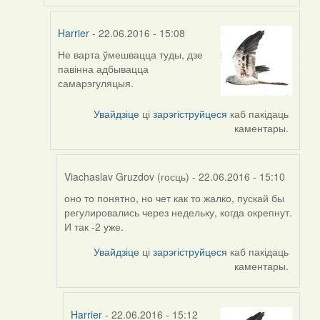
Harrier
- 22.06.2016 - 15:08
Не варта ўмешвацца туды, дзе
In
павінна адбывацца
reply
самарэгуляцыя.
to
by
Увайдзіце
ці
зарэгіструйцеся
каб пакідаць
Viachaslav
каментары.
Gruzdov
(госць)
Viachaslav Gruzdov (госць)
- 22.06.2016 - 15:10
оно то понятно, но чет как то жалко, пускай бы
In
регулировались через недельку, когда окрепнут.
reply
И так -2 уже.
to
by
Увайдзіце
ці
зарэгіструйцеся
каб пакідаць
Harrier
каментары.
Harrier
- 22.06.2016 - 15:12