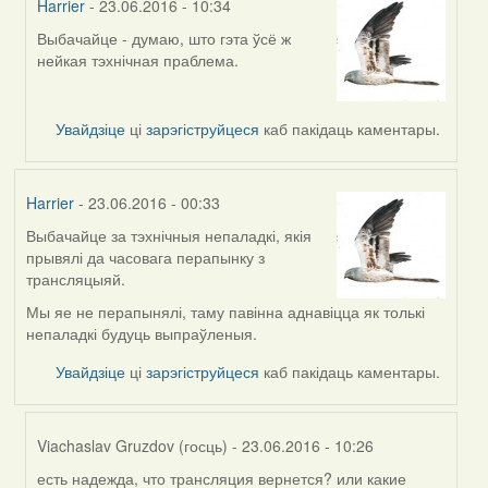
Harrier
- 23.06.2016 - 10:34
Выбачайце - думаю, што гэта ўсё ж
In
нейкая тэхнічная праблема.
reply
to
by
Увайдзіце
ці
зарэгіструйцеся
каб пакідаць каментары.
Дарья
(госць)
Harrier
- 23.06.2016 - 00:33
Выбачайце за тэхнічныя непаладкі, якія
прывялі да часовага перапынку з
трансляцыяй.
Мы яе не перапынялі, таму павінна аднавіцца як толькі
непаладкі будуць выпраўленыя.
Увайдзіце
ці
зарэгіструйцеся
каб пакідаць каментары.
Viachaslav Gruzdov (госць)
- 23.06.2016 - 10:26
есть надежда, что трансляция вернется? или какие