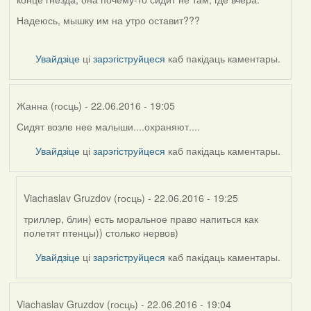
Надеюсь, мышку им на утро оставит???
Увайдзіце
ці
зарэгіструйцеся
каб пакідаць каментары.
Жанна (госць)
- 22.06.2016 - 19:05
Сидят возле нее малыши....охраняют....
Увайдзіце
ці
зарэгіструйцеся
каб пакідаць каментары.
Viachaslav Gruzdov (госць)
- 22.06.2016 - 19:25
триллер, блин) есть моральное право напиться как
In
полетят птенцы)) столько нервов)
reply
to
Увайдзіце
ці
зарэгіструйцеся
каб пакідаць каментары.
by
Жанна
(госць)
Viachaslav Gruzdov (госць)
- 22.06.2016 - 19:04