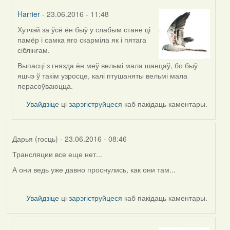
(госць)
Harrier
- 23.06.2016 - 11:48
Хутчэй за ўсё ён быў у слабым стане ці
In
памёр і самка яго скарміла як і пятага
reply
сіблінгам.
to
by
Выпасці з гнязда ён меў вельмі мала шанцаў, бо быў
Павел
яшчэ ў такім узросце, калі птушаняты вельмі мала
(госць)
перасоўваюцца.
Увайдзіце
ці
зарэгіструйцеся
каб пакідаць каментары.
Дарья (госць)
- 23.06.2016 - 08:46
Трансляции все еще нет...
А они ведь уже давно проснулись, как они там...
Увайдзіце
ці
зарэгіструйцеся
каб пакідаць каментары.