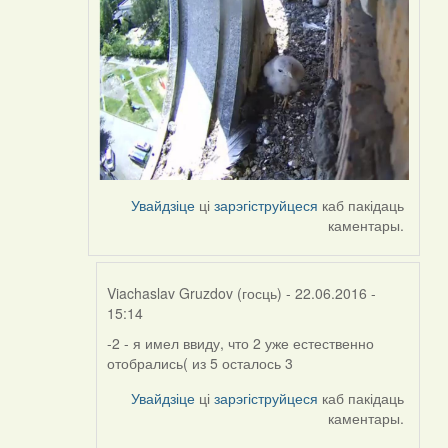
Увайдзіце
ці
зарэгіструйцеся
каб пакідаць
каментары.
Viachaslav Gruzdov (госць)
- 22.06.2016 -
15:14
-2 - я имел ввиду, что 2 уже естественно
In
отобрались( из 5 осталось 3
reply
to
Увайдзіце
ці
зарэгіструйцеся
каб пакідаць
by
каментары.
Harrier