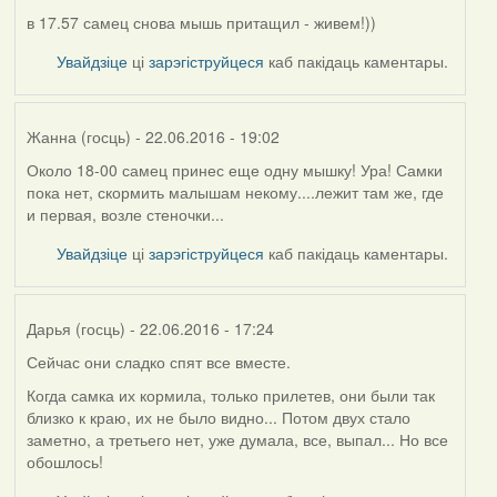
в 17.57 самец снова мышь притащил - живем!))
Увайдзіце
ці
зарэгіструйцеся
каб пакідаць каментары.
Жанна (госць)
- 22.06.2016 - 19:02
Около 18-00 самец принес еще одну мышку! Ура! Самки
пока нет, скормить малышам некому....лежит там же, где
и первая, возле стеночки...
Увайдзіце
ці
зарэгіструйцеся
каб пакідаць каментары.
Дарья (госць)
- 22.06.2016 - 17:24
Сейчас они сладко спят все вместе.
Когда самка их кормила, только прилетев, они были так
близко к краю, их не было видно... Потом двух стало
заметно, а третьего нет, уже думала, все, выпал... Но все
обошлось!