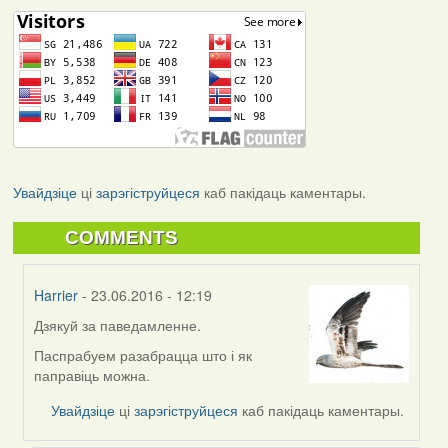
Увайдзіце
ці
зарэгіструйцеся
каб пакідаць каментары.
COMMENTS
Harrier
- 23.06.2016 - 12:19
Дзякуй за паведамленне.
In
reply
Паспрабуем разабрацца што і як
to
паправіць можна.
by
Увайдзіце
ці
зарэгіструйцеся
каб пакідаць каментары.
Viachaslav
Gruzdov