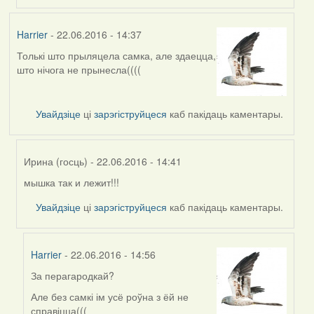
Harrier
- 22.06.2016 - 14:37
Толькі што прыляцела самка, але здаецца,
што нічога не прынесла((((
Увайдзіце
ці
зарэгіструйцеся
каб пакідаць каментары.
Ирина (госць)
- 22.06.2016 - 14:41
мышка так и лежит!!!
In
reply
Увайдзіце
ці
зарэгіструйцеся
каб пакідаць каментары.
to
by
Harrier
Harrier
- 22.06.2016 - 14:56
За перагародкай?
In
reply
Але без самкі ім усё роўна з ёй не
to
справіцца(((