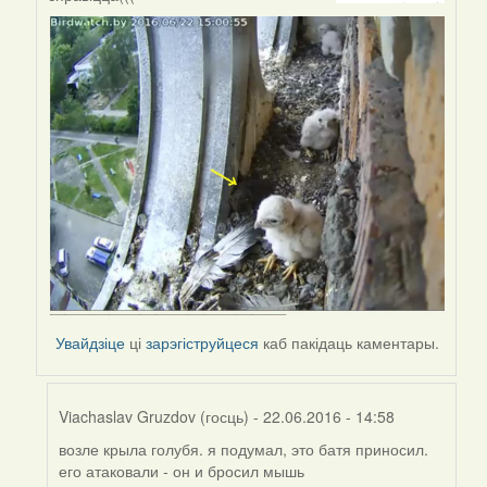
by
Ирина
(госць)
Увайдзіце
ці
зарэгіструйцеся
каб пакідаць каментары.
Viachaslav Gruzdov (госць)
- 22.06.2016 - 14:58
возле крыла голубя. я подумал, это батя приносил.
In
его атаковали - он и бросил мышь
reply