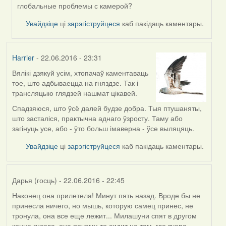
In
глобальные проблемы с камерой?
reply
to
Увайдзіце
ці
зарэгіструйцеся
каб пакідаць каментары.
by
Harrier
Harrier
- 22.06.2016 - 23:31
Вялікі дзякуй усім, хтопачаў каментаваць
тое, што адбываецца на гняздзе. Так і
трансляцыю глядзей нашмат цікавей.
Спадзяюся, што ўсё далей будзе добра. Тыя птушаняты,
што засталіся, практычна аднаго ўзросту. Таму або
загінуць усе, або - ўто больш імаверна - ўсе выляцяць.
Увайдзіце
ці
зарэгіструйцеся
каб пакідаць каментары.
Дарья (госць)
- 22.06.2016 - 22:45
Наконец она прилетела! Минут пять назад. Вроде бы не
принесла ничего, но мышь, которую самец принес, не
тронула, она все еще лежит... Милашуни спят в другом
конце гнезда, она почему-то сидит не там, где вчера.