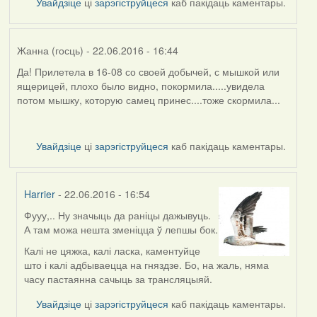
Увайдзіце
ці
зарэгіструйцеся
каб пакідаць каментары.
Жанна (госць)
- 22.06.2016 - 16:44
Да! Прилетела в 16-08 со своей добычей, с мышкой или
ящерицей, плохо было видно, покормила.....увидела
потом мышку, которую самец принес....тоже скормила...
Увайдзіце
ці
зарэгіструйцеся
каб пакідаць каментары.
Harrier
- 22.06.2016 - 16:54
Фууу,.. Ну значыць да раніцы дажывуць.
In
А там можа нешта зменіцца ў лепшы бок.
reply
to
Калі не цяжка, калі ласка, каментуйце
by
што і калі адбываецца на гняздзе. Бо, на жаль, няма
Жанна
часу пастаянна сачыць за трансляцыяй.
(госць)
Увайдзіце
ці
зарэгіструйцеся
каб пакідаць каментары.