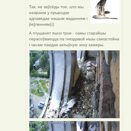
Так, не заўсёды тое, што мы
In
назіраем у прыродзе
reply
адпавядае нашым жаданням і
to
ўяўленням(((
by
Viachaslav
А птушанят яшчэ трое - самы старэйшы
Gruzdov
перасоўваецца па гнездавой нішы самастойна
(госць)
і часам пакідае актыўную зону камеры.