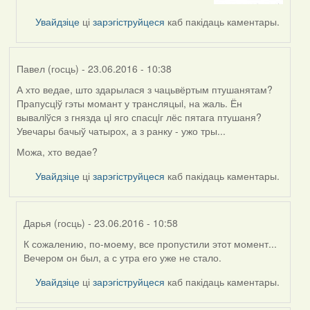
by
Увайдзіце
ці
зарэгіструйцеся
каб пакідаць каментары.
Bergal
(госць)
Павел (госць)
- 23.06.2016 - 10:38
А хто ведае, што здарылася з чацьвёртым птушанятам?
Прапусцiў гэты момант у трансляцыi, на жаль. Ён
вывалiўся з гнязда цi яго спасцiг лёс пятага птушаня?
Увечары бачыў чатырох, а з ранку - ужо тры...
Можа, хто ведае?
Увайдзіце
ці
зарэгіструйцеся
каб пакідаць каментары.
Дарья (госць)
- 23.06.2016 - 10:58
К сожалению, по-моему, все пропустили этот момент...
In
Вечером он был, а с утра его уже не стало.
reply
to
Увайдзіце
ці
зарэгіструйцеся
каб пакідаць каментары.
by
Павел