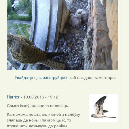
Увайдзіце
ці
зарэгіструйцеся
каб пакідаць каментары.
Harrier
- 19.06.2016 - 19:12
Самка ізноў адляцела паляваць.
Калі зможа нешта вялічынёй з палёўку
злапаць да ночы і пакарміць іх, то
птушаняты дажывуць да раніцы.