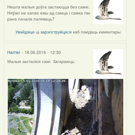
Нешта малыя доўга застаюцца без самкі.
Няўжо не хапае ежы ад самца і самка так
рана пачала паляваць?
Увайдзіце
ці
зарэгіструйцеся
каб пакідаць каментары.
Harrier
- 18.06.2016 - 12:30
Малыя засталіся самі. Загараюць: