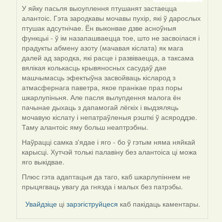
by
У яйку пасьля выоуплення птушанят застаецца
Галя
алантоіс. Гэта зародкавы мочавы пухір, які ў дарослых
птушак адсутнічае. Ён выконвае дзве асноўныя
функцыі - ў ім назапашваецца тое, што не засвоілася і
прадукты абмену азоту (мачавая кіслата) як мага
далей ад зародка, які расце і развіваецца, а таксама
вялікая колькасць крывяносных сасудаў дае
машчымасць эфектыўна засвойваць кісларод з
атмасфернага паветра, якое пранікае праз поры
шкарлупіньня. Але пасля вылупдення малога ён
пачынае дыхаць з дапамогай лёгкіх і выдзяляць
мочавую кіслату і непатраўленыя рэшткі ў асяроддзе.
Таму алантоіс яму больш неаптрэбны.
Наўрацці самка з'ядае і яго - бо ў гэтым няма няйкай
карысці. Хутчэй толькі палавіну без алантоіса ці можа
яго выкідвае.
Плюс гэта адаптацыя да таго, каб шкарлупіннем не
прыцягваць увагу да гнязда і малых без патрэбы.
Увайдзіце
ці
зарэгіструйцеся
каб пакідаць каментары.