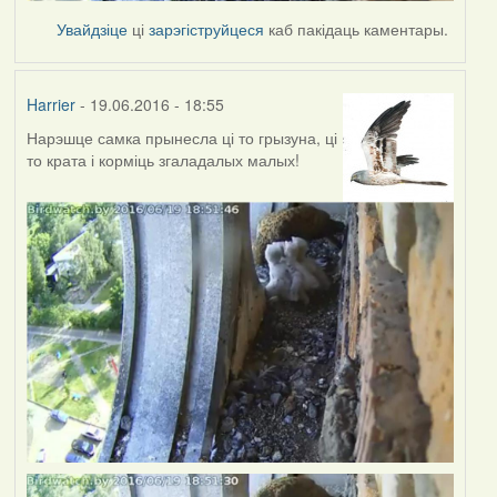
Увайдзіце
ці
зарэгіструйцеся
каб пакідаць каментары.
Harrier
- 19.06.2016 - 18:55
Нарэшце самка прынесла ці то грызуна, ці
то крата і корміць згаладалых малых!