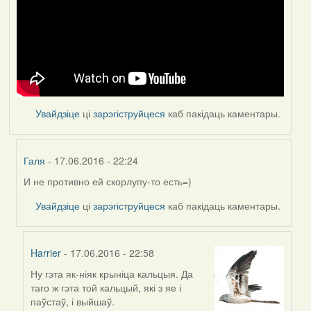
Увайдзіце
ці
зарэгіструйцеся
каб пакідаць каментары.
Галя
- 17.06.2016 - 22:24
И не противно ей скорлупу-то есть=)
In
reply
Увайдзіце
ці
зарэгіструйцеся
каб пакідаць каментары.
to
by
Feather
Harrier
- 17.06.2016 - 22:58
Ну гэта як-ніяк крыніца кальцыя. Да
In
таго ж гэта той кальцый, які з яе і
reply
паўстаў, і выйшаў.
to