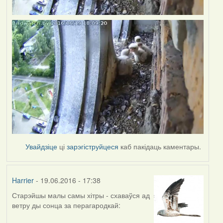
Увайдзіце
ці
зарэгіструйцеся
каб пакідаць каментары.
Harrier
- 19.06.2016 - 17:38
Старэйшы малы самы хітры - схаваўся ад
ветру ды сонца за перагародкай: