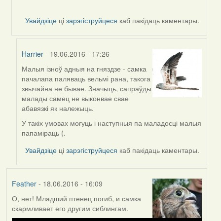
Увайдзіце
ці
зарэгіструйцеся
каб пакідаць каментары.
Harrier
- 19.06.2016 - 17:26
Малыя ізноў адныя на гняздзе - самка
In
пачалапа паляваць вельмі рана, такога
reply
звычайна не бывае. Значыць, сапраўды
to
малады самец не выконвае свае
by
абавязкі як належыць.
Harrier
У такіх умовах могуць і наступныя па маладосці малыя
папаміраць (.
Увайдзіце
ці
зарэгіструйцеся
каб пакідаць каментары.
Feather
- 18.06.2016 - 16:09
О, нет! Младший птенец погиб, и самка
скармливает его другим сиблингам.