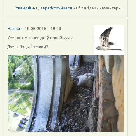
Увайдзіце
ці
зарэгіструйцеся
каб пакідаць каментары.
Harrier
- 19.06.2016 - 18:49
Усе разам грэюцца ў адной кучы.
Дзе ж бацькі з ежай?