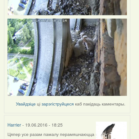
Увайдзіце
ці
зарэгіструйцеся
каб пакідаць каментары.
Harrier
- 19.06.2016 - 18:25
Цяпер усе разам памалу перамяшчаюцца