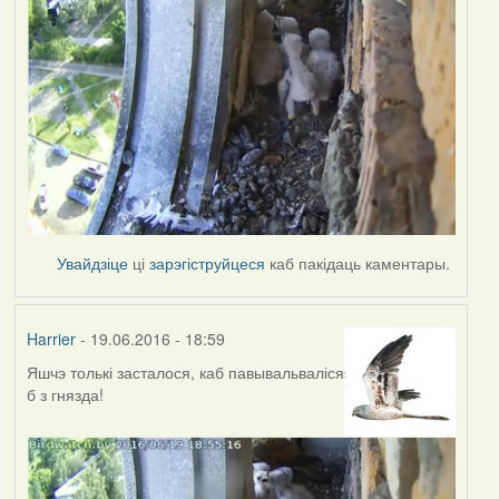
Увайдзіце
ці
зарэгіструйцеся
каб пакідаць каментары.
Harrier
- 19.06.2016 - 18:59
Яшчэ толькі засталося, каб павывальваліся
б з гнязда!