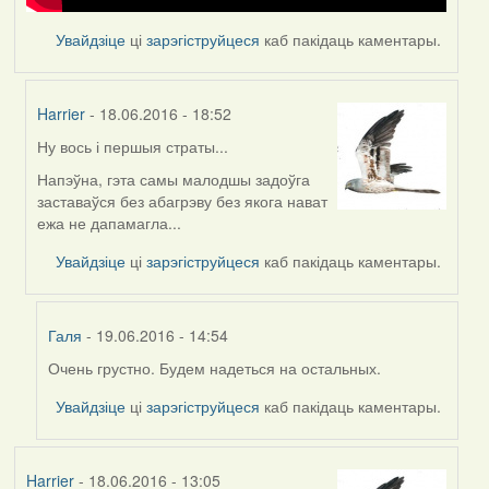
Увайдзіце
ці
зарэгіструйцеся
каб пакідаць каментары.
Harrier
- 18.06.2016 - 18:52
Ну вось і першыя страты...
In
reply
Напэўна, гэта самы малодшы задоўга
to
заставаўся без абагрэву без якога нават
by
ежа не дапамагла...
Feather
Увайдзіце
ці
зарэгіструйцеся
каб пакідаць каментары.
Галя
- 19.06.2016 - 14:54
Очень грустно. Будем надеться на остальных.
In
reply
Увайдзіце
ці
зарэгіструйцеся
каб пакідаць каментары.
to
by
Harrier
Harrier
- 18.06.2016 - 13:05