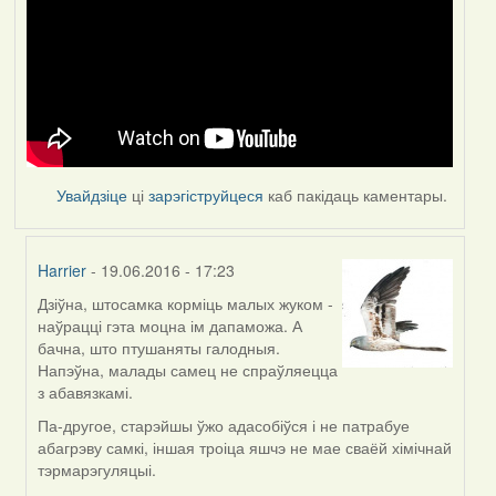
Увайдзіце
ці
зарэгіструйцеся
каб пакідаць каментары.
Harrier
- 19.06.2016 - 17:23
Дзіўна, штосамка корміць малых жуком -
In
наўрацці гэта моцна ім дапаможа. А
reply
бачна, што птушаняты галодныя.
to
Напэўна, малады самец не спраўляецца
by
з абавязкамі.
Feather
Па-другое, старэйшы ўжо адасобіўся і не патрабуе
абагрэву самкі, іншая троіца яшчэ не мае сваёй хімічнай
тэрмарэгуляцыі.