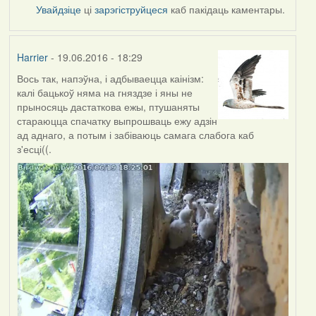
Увайдзіце
ці
зарэгіструйцеся
каб пакідаць каментары.
Harrier
- 19.06.2016 - 18:29
Вось так, напэўна, і адбываецца каінізм:
калі бацькоў няма на гняздзе і яны не
прыносяць дастаткова ежы, птушаняты
стараюцца спачатку выпрошваць ежу адзін
ад аднаго, а потым і забіваюць самага слабога каб
з'есці((.