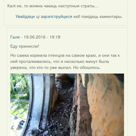
Калі не, то можна чакаць наступныя страты...
Увайдзіце
ці
зарэгіструйцеся
каб пакідаць каментары.
Галя
- 19.06.2016 - 19:18
Еду принесли!
In
reply
Но самка кормила птенцов на самом краю, и они так к
to
ней проталкивались, что я несколько минут была
by
уверена, что кто-то уже выпал. Но обошлось.
Harrier