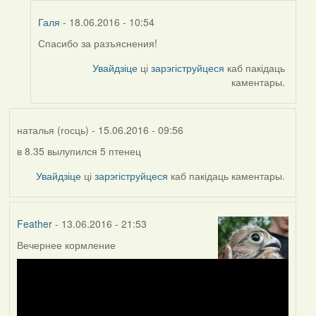
Галя
- 18.06.2016 - 10:54
Спасибо за разъяснения!
In
reply
Увайдзіце
ці
зарэгіструйцеся
каб пакідаць
to
каментары.
by
Harrier
наталья (госць)
- 15.06.2016 - 09:56
в 8.35 вылупился 5 птенец
Увайдзіце
ці
зарэгіструйцеся
каб пакідаць каментары.
Feather
- 13.06.2016 - 21:53
Вечернее кормление