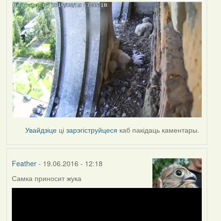
Увайдзіце
ці
зарэгіструйцеся
каб пакідаць каментары.
Feather
- 19.06.2016 - 12:18
Самка приносит жука