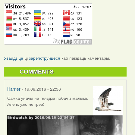
Увайдзіце
ці
зарэгіструйцеся
каб пакідаць каментары.
COMMENTS
Harrier
- 19.06.2016 - 22:36
Самка ўначы на гняздзе побач з малымі.
Але іх ужо не грэе: