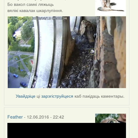
Бо вакол самкі ляжыць
вялікі кавалак шкарлупіння.
Увайдзіце
ці
зарэгіструйцеся
каб пакідаць каментары.
Feather
- 12.06.2016 - 22:42