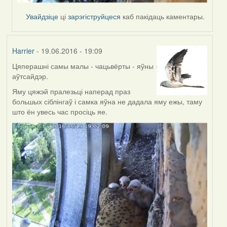
Увайдзіце
ці
зарэгіструйцеся
каб пакідаць каментары.
Harrier
- 19.06.2016 - 19:09
Цяперашні самы малы - чацьвёрты - яўны
аўтсайдэр.
Яму цяжэй пралезьці наперад праз
большых сіблінгаў і самка яўна не дадала яму ежы, таму
што ён увесь час просіць яе.