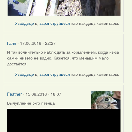
Увайдзіце
ці
зарэгіструйцеся
каб пакідаць каментары.
Галя
- 17.06.2016 - 22:27
И так волнительно наблюдать за кормлением, когда из-за
самки нивего не видно. Кажется, что меньшим мало
достаётся.
Увайдзіце
ці
зарэгіструйцеся
каб пакідаць каментары.
Feather
- 15.06.2016 - 18:07
Вылупление 5-го птенца