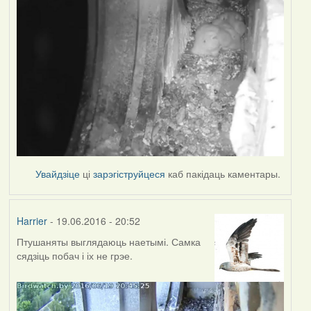
Увайдзіце
ці
зарэгіструйцеся
каб пакідаць каментары.
Harrier
- 19.06.2016 - 20:52
Птушаняты выглядаюць наетымі. Самка
сядзіць побач і іх не грэе.