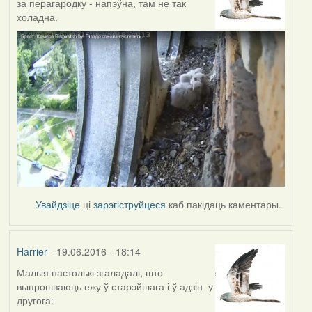
за перагародку - напэўна, там не так
холадна.
Увайдзіце
ці
зарэгіструйцеся
каб пакідаць каментары.
Harrier
- 19.06.2016 - 18:14
Малыя настолькі згаладалі, што
выпрошваюць ежу ў старэйшага і ў адзін у
другога: