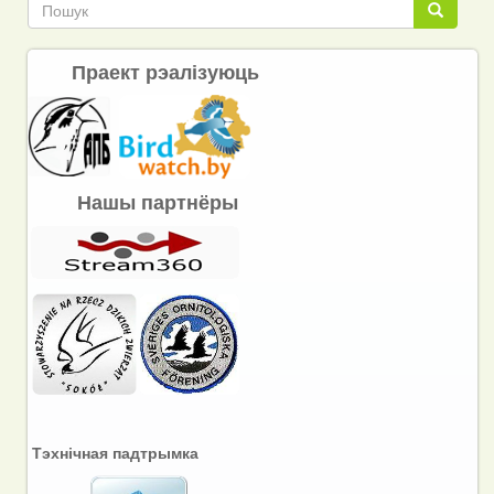
Пошук
Пошук
Праект рэалізуюць
Нашы партнёры
Тэхнічная падтрымка