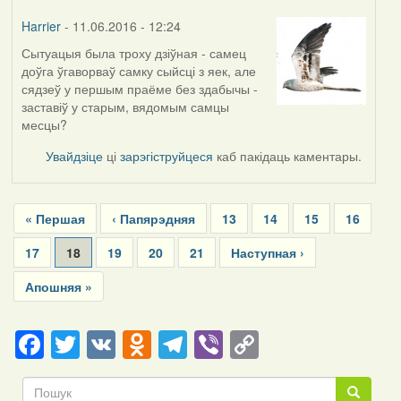
Harrier
- 11.06.2016 - 12:24
Сытуацыя была троху дзіўная - самец
доўга ўгаворваў самку сыйсці з яек, але
сядзеў у першым праёме без здабычы -
заставіў у старым, вядомым самцы
месцы?
Увайдзіце
ці
зарэгіструйцеся
каб пакідаць каментары.
Pagination
First
« Першая
Previous
‹ Папярэдняя
Page
13
Page
14
Page
15
Page
16
page
page
Page
17
Current
18
Page
19
Page
20
Page
21
Next
Наступная ›
page
page
Last
Апошняя »
page
Facebook
Twitter
VK
Odnoklassniki
Telegram
Viber
Copy
Link
Пошук
Пошук