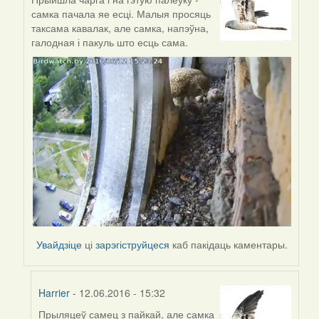
In
самка пачала яе есці. Малыя просяць
reply
таксама кавалак, але самка, напэўна,
to
галодная і пакуль што есць сама.
by
Harrier
Увайдзіце
ці
зарэгіструйцеся
каб пакідаць каментары.
Harrier
- 12.06.2016 - 15:32
Прыляцеў самец з пайкай, але самка