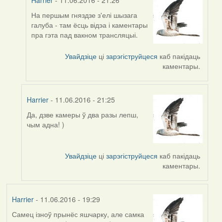
На першым гняздзе з'елі шызага
In
галуба - там ёсць відэа і каментары
reply
пра гэта пад вакном трансляцыі.
to
by
Увайдзіце
ці
зарэгіструйцеся
каб пакідаць
Проніч
каментары.
Harrier
- 11.06.2016 - 21:25
Да, дзве камеры ў два разы лепш,
In
чым адна! )
reply
to
by
Увайдзіце
ці
зарэгіструйцеся
каб пакідаць
Feather
каментары.
Harrier
- 11.06.2016 - 19:29
Самец ізноў прынёс яшчарку, але самка