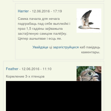
Harrier
- 12.06.2016 - 17:19
Самка пачала для нечага
In
падграбаць пад сябе выплюйкі і
reply
праз 1,5 гадзіны заўважыла
to
застаўленую самцом палёўку.
by
Цяпер ашчыпвае і есць яе.
Harrier
Увайдзіце
ці
зарэгіструйцеся
каб пакідаць
каментары.
Feather
- 12.06.2016 - 11:10
Кормление 3-х птенцов