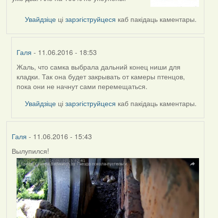
Увайдзіце
ці
зарэгіструйцеся
каб пакідаць каментары.
Галя
- 11.06.2016 - 18:53
Жаль, что самка выбрала дальний конец ниши для
In
кладки. Так она будет закрывать от камеры птенцов,
reply
пока они не начнут сами перемещаться.
to
by
Увайдзіце
ці
зарэгіструйцеся
каб пакідаць каментары.
Harrier
Галя
- 11.06.2016 - 15:43
Вылупился!