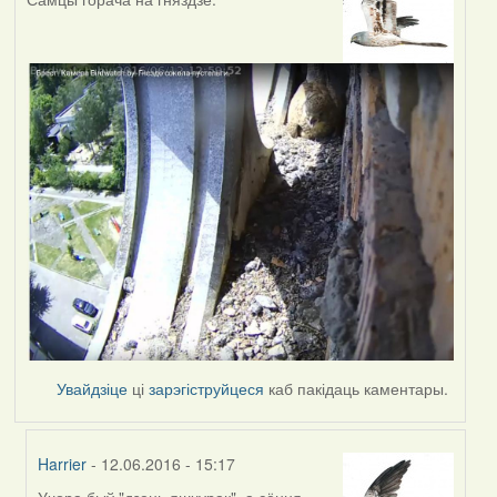
Увайдзіце
ці
зарэгіструйцеся
каб пакідаць каментары.
Harrier
- 12.06.2016 - 15:17