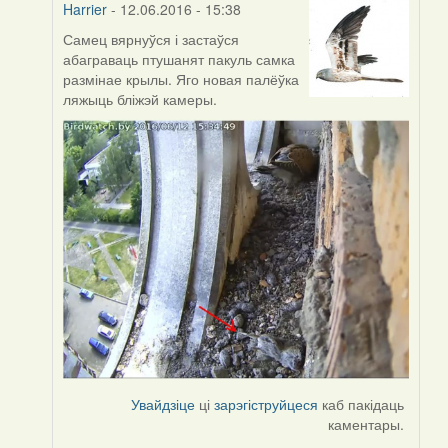
Harrier
- 12.06.2016 - 15:38
Самец вярнуўся і застаўся
In
абаграваць птушанят пакуль самка
reply
размінае крылы. Яго новая палёўка
to
ляжыць бліжэй камеры.
by
Harrier
Увайдзіце
ці
зарэгіструйцеся
каб пакідаць
каментары.