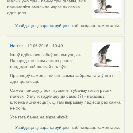
Малых ужо тры - бачыў тры галавы, якія
падымаліся амаль па чарзе як самка
адляцела.
Увайдзіце
ці
зарэгіструйцеся
каб пакідаць каментары.
Harrier
- 12.06.2016 - 10:49
Ізноў адбылася забаўная сытуацыя.
In
Пасярэдзіне нішы ляжалі рэшткі
reply
неадедзенай вялікай палёўкі.
to
by
Прыляцеў самец з нечым, самка забрала гэта ў яго і
Harrier
адляцела есці.
Самец пайшоў у бок птушанят і ўбачыў гэтыя рэшткі
палёўкі. Ўзяў іх і адляцеў да самкі (?) - паказаць,
штоежа яшчэ ёсць :), ці там вырашыў пад'есці раз самка
не хоча.
Усё гэта бачна на відэа ніжэй:
Увайдзіце
ці
зарэгіструйцеся
каб пакідаць каментары.