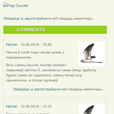
Увайдзіце
ці
зарэгіструйцеся
каб пакідаць каментары.
COMMENTS
Harrier
- 12.06.2016 - 19:36
Нешта ў гэтай пары часам цяжка з
паразуменнем.
Вось самец прынёс палову палёўкі і
пакрыкваў хвілтны 2, заклікаючы самку ўзяць здабычу.
Аднак самка не паднялася, самец пачаў есці
прынесенае, а потым адляцеў.
Увайдзіце
ці
зарэгіструйцеся
каб пакідаць каментары.
Harrier
- 12.06.2016 - 13:10
Самцы горача на гняздзе: