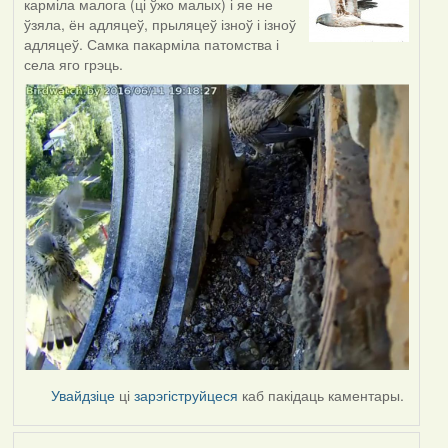
карміла малога (ці ўжо малых) і яе не
ўзяла, ён адляцеў, прыляцеў ізноў і ізноў
адляцеў. Самка пакарміла патомства і
села яго грэць.
Увайдзіце
ці
зарэгіструйцеся
каб пакідаць каментары.