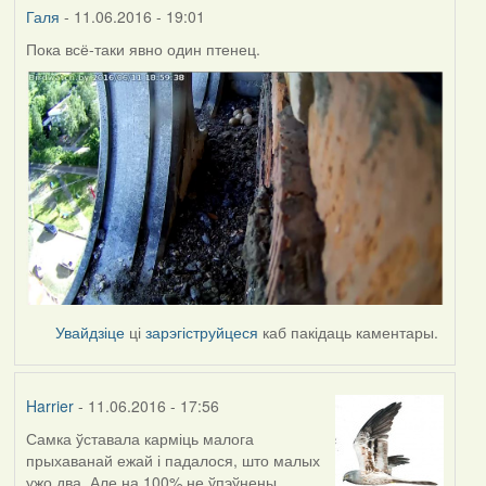
Галя
- 11.06.2016 - 19:01
Пока всё-таки явно один птенец.
Увайдзіце
ці
зарэгіструйцеся
каб пакідаць каментары.
Harrier
- 11.06.2016 - 17:56
Самка ўставала карміць малога
прыхаванай ежай і падалося, што малых
ужо два. Але на 100% не ўпэўнены.