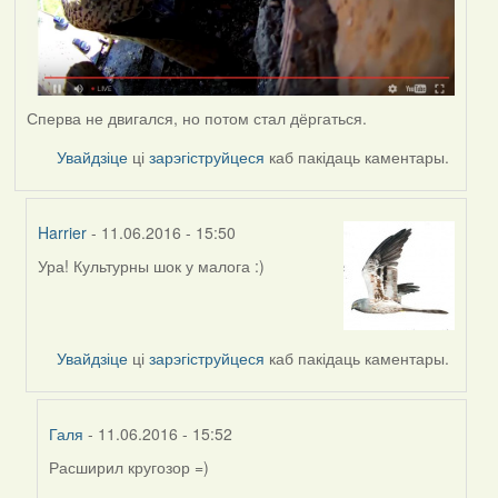
Сперва не двигался, но потом стал дёргаться.
Увайдзіце
ці
зарэгіструйцеся
каб пакідаць каментары.
Harrier
- 11.06.2016 - 15:50
Ура! Культурны шок у малога :)
In
reply
to
by
Увайдзіце
ці
зарэгіструйцеся
каб пакідаць каментары.
Галя
Галя
- 11.06.2016 - 15:52
Расширил кругозор =)
In