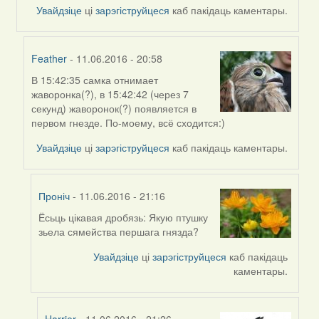
Увайдзіце
ці
зарэгіструйцеся
каб пакідаць каментары.
Feather
- 11.06.2016 - 20:58
В 15:42:35 самка отнимает
In
жаворонка(?), в 15:42:42 (через 7
reply
секунд) жаворонок(?) появляется в
to
первом гнезде. По-моему, всё сходится:)
by
Harrier
Увайдзіце
ці
зарэгіструйцеся
каб пакідаць каментары.
Проніч
- 11.06.2016 - 21:16
Ёсьць цікавая дробязь: Якую птушку
In
зьела сямейства першага гнязда?
reply
to
Увайдзіце
ці
зарэгіструйцеся
каб пакідаць
by
каментары.
Feather
Harrier
- 11.06.2016 - 21:26