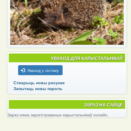
УВАХОД ДЛЯ КАРЫСТАЛЬНІКАЎ
Уваход у сістэму
Стварыць новы рахунак
Запытаць новы пароль
ЗАРАЗ НА САЙЦЕ
Зараз няма зарэгістраваных карыстальнікаў онлайн.