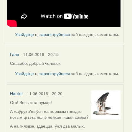
Увайдзіце
ці
зарэгіструйцеся
каб пакідаць каментары.
Галя
- 11.06.2016 - 20:15
Спасибо, добрый человек!
In
reply
Увайдзіце
ці
зарэгіструйцеся
каб пакідаць каментары.
to
by
Feather
Harrier
- 11.06.2016 - 20:20
Ого! Вось гэта нумар!
In
reply
А жаўрук з'явіўся на першым гняздзе
to
потым ці гэта яшчэ нейкая іншая самка?
by
А на гняздзе, здаецца, ўжл два малых.
Feather