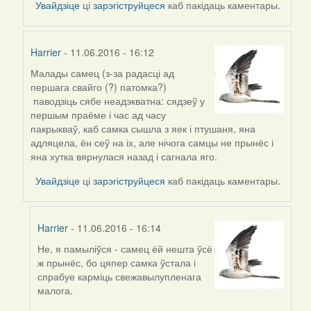
reply
Увайдзіце
ці
зарэгіструйцеся
каб пакідаць каментары.
to
by
Harrier
Harrier
- 11.06.2016 - 16:12
Малады самец (з-за радасці ад
In
першага свайго (?) патомка?)
reply
паводзіць сябе неадэкватна: сядзеў у
to
першым праёме і час ад часу
by
пакрыкваў, каб самка сышла з яек і птушаня, яна
Harrier
адляцела, ён сеў на іх, але нічога самцы не прынёс і
яна хутка вярнулася назад і сагнала яго.
Увайдзіце
ці
зарэгіструйцеся
каб пакідаць каментары.
Harrier
- 11.06.2016 - 16:14
Не, я памыліўся - самец ёй нешта ўсё
In
ж прынёс, бо цяпер самка ўстала і
reply
спрабуе карміць свежавылупленага
to
малога.
by