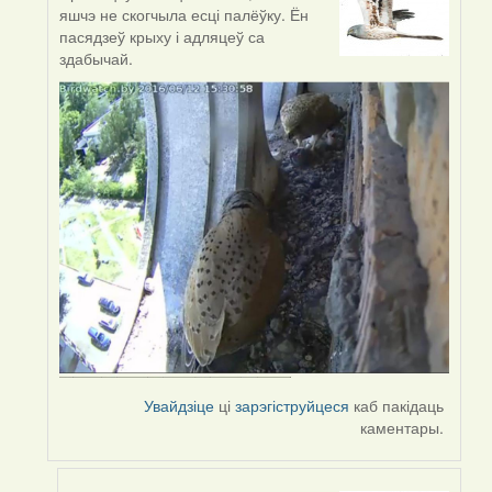
In
яшчэ не скогчыла есці палёўку. Ён
reply
пасядзеў крыху і адляцеў са
to
здабычай.
by
Harrier
Увайдзіце
ці
зарэгіструйцеся
каб пакідаць
каментары.