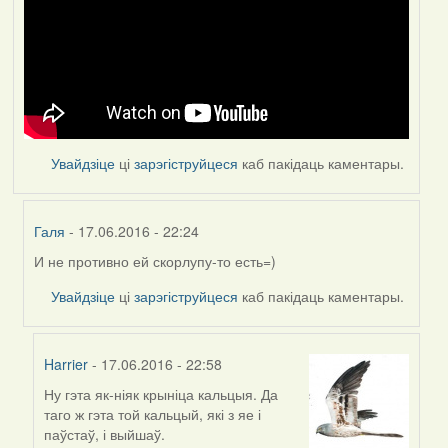
Увайдзіце
ці
зарэгіструйцеся
каб пакідаць каментары.
Галя
- 17.06.2016 - 22:24
И не противно ей скорлупу-то есть=)
In
reply
Увайдзіце
ці
зарэгіструйцеся
каб пакідаць каментары.
to
by
Feather
Harrier
- 17.06.2016 - 22:58
Ну гэта як-ніяк крыніца кальцыя. Да
In
таго ж гэта той кальцый, які з яе і
reply
паўстаў, і выйшаў.
to