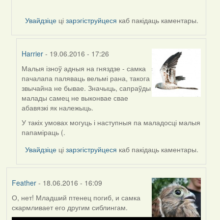
Увайдзіце
ці
зарэгіструйцеся
каб пакідаць каментары.
Harrier
- 19.06.2016 - 17:26
Малыя ізноў адныя на гняздзе - самка
In
пачалапа паляваць вельмі рана, такога
reply
звычайна не бывае. Значыць, сапраўды
to
малады самец не выконвае свае
by
абавязкі як належыць.
Harrier
У такіх умовах могуць і наступныя па маладосці малыя
папаміраць (.
Увайдзіце
ці
зарэгіструйцеся
каб пакідаць каментары.
Feather
- 18.06.2016 - 16:09
О, нет! Младший птенец погиб, и самка
скармливает его другим сиблингам.