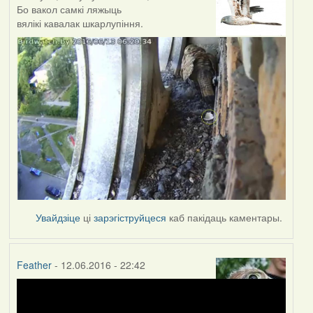
Бо вакол самкі ляжыць
вялікі кавалак шкарлупіння.
Увайдзіце
ці
зарэгіструйцеся
каб пакідаць каментары.
Feather
- 12.06.2016 - 22:42