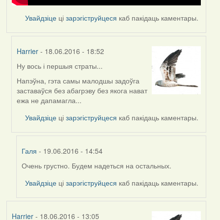
Увайдзіце
ці
зарэгіструйцеся
каб пакідаць каментары.
Harrier
- 18.06.2016 - 18:52
Ну вось і першыя страты...
In
reply
Напэўна, гэта самы малодшы задоўга
to
заставаўся без абагрэву без якога нават
by
ежа не дапамагла...
Feather
Увайдзіце
ці
зарэгіструйцеся
каб пакідаць каментары.
Галя
- 19.06.2016 - 14:54
Очень грустно. Будем надеться на остальных.
In
reply
Увайдзіце
ці
зарэгіструйцеся
каб пакідаць каментары.
to
by
Harrier
Harrier
- 18.06.2016 - 13:05