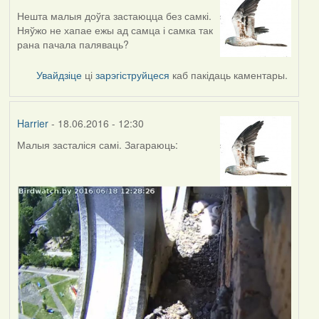
Нешта малыя доўга застаюцца без самкі.
Няўжо не хапае ежы ад самца і самка так
рана пачала паляваць?
Увайдзіце
ці
зарэгіструйцеся
каб пакідаць каментары.
Harrier
- 18.06.2016 - 12:30
Малыя засталіся самі. Загараюць: