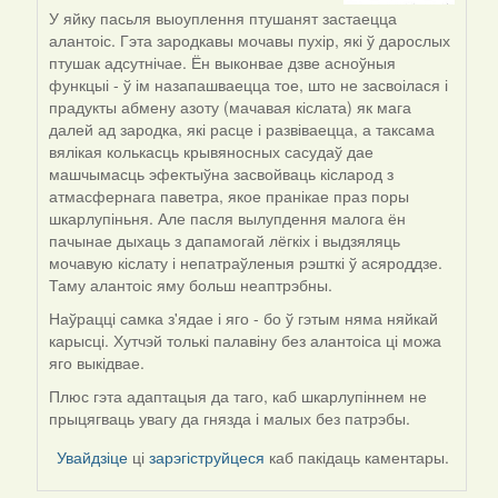
by
У яйку пасьля выоуплення птушанят застаецца
Галя
алантоіс. Гэта зародкавы мочавы пухір, які ў дарослых
птушак адсутнічае. Ён выконвае дзве асноўныя
функцыі - ў ім назапашваецца тое, што не засвоілася і
прадукты абмену азоту (мачавая кіслата) як мага
далей ад зародка, які расце і развіваецца, а таксама
вялікая колькасць крывяносных сасудаў дае
машчымасць эфектыўна засвойваць кісларод з
атмасфернага паветра, якое пранікае праз поры
шкарлупіньня. Але пасля вылупдення малога ён
пачынае дыхаць з дапамогай лёгкіх і выдзяляць
мочавую кіслату і непатраўленыя рэшткі ў асяроддзе.
Таму алантоіс яму больш неаптрэбны.
Наўрацці самка з'ядае і яго - бо ў гэтым няма няйкай
карысці. Хутчэй толькі палавіну без алантоіса ці можа
яго выкідвае.
Плюс гэта адаптацыя да таго, каб шкарлупіннем не
прыцягваць увагу да гнязда і малых без патрэбы.
Увайдзіце
ці
зарэгіструйцеся
каб пакідаць каментары.