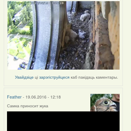
Увайдзіце
ці
зарэгіструйцеся
каб пакідаць каментары.
Feather
- 19.06.2016 - 12:18
Самка приносит жука