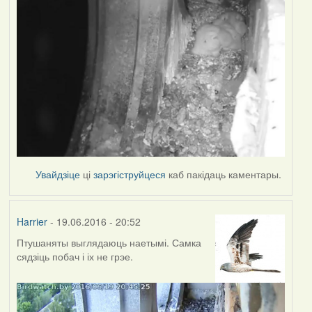
Увайдзіце
ці
зарэгіструйцеся
каб пакідаць каментары.
Harrier
- 19.06.2016 - 20:52
Птушаняты выглядаюць наетымі. Самка
сядзіць побач і іх не грэе.