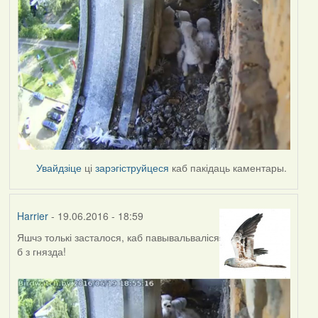
Увайдзіце
ці
зарэгіструйцеся
каб пакідаць каментары.
Harrier
- 19.06.2016 - 18:59
Яшчэ толькі засталося, каб павывальваліся
б з гнязда!