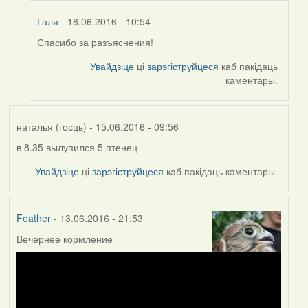
Галя
- 18.06.2016 - 10:54
Спасибо за разъяснения!
In
reply
Увайдзіце
ці
зарэгіструйцеся
каб пакідаць
to
каментары.
by
Harrier
наталья (госць)
- 15.06.2016 - 09:56
в 8.35 вылупился 5 птенец
Увайдзіце
ці
зарэгіструйцеся
каб пакідаць каментары.
Feather
- 13.06.2016 - 21:53
Вечернее кормление