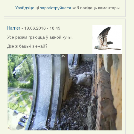
Увайдзіце
ці
зарэгіструйцеся
каб пакідаць каментары.
Harrier
- 19.06.2016 - 18:49
Усе разам грэюцца ў адной кучы.
Дзе ж бацькі з ежай?