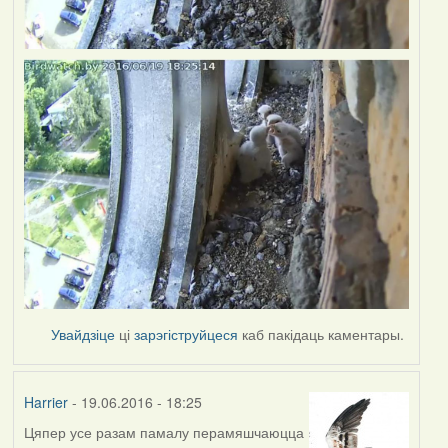
Увайдзіце
ці
зарэгіструйцеся
каб пакідаць каментары.
Harrier
- 19.06.2016 - 18:25
Цяпер усе разам памалу перамяшчаюцца