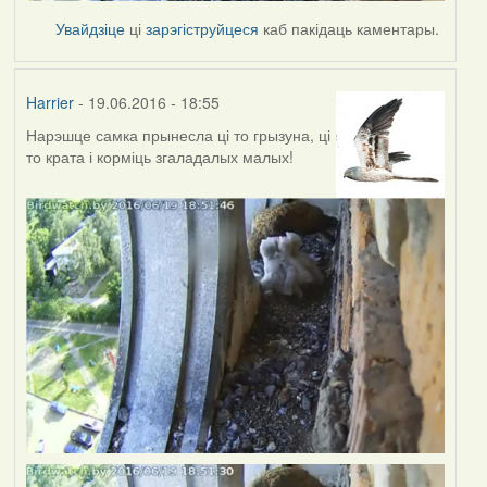
Увайдзіце
ці
зарэгіструйцеся
каб пакідаць каментары.
Harrier
- 19.06.2016 - 18:55
Нарэшце самка прынесла ці то грызуна, ці
то крата і корміць згаладалых малых!