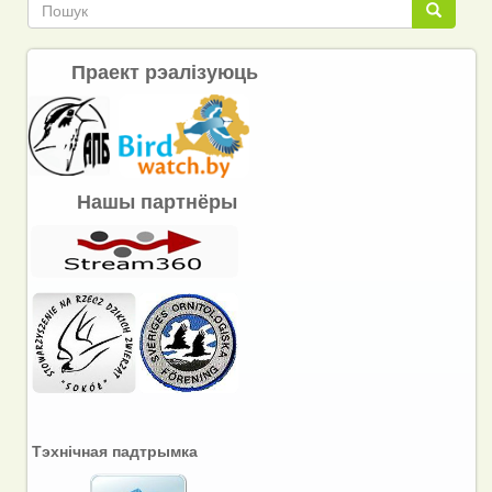
Пошук
Пошук
Праект рэалізуюць
Нашы партнёры
Тэхнічная падтрымка