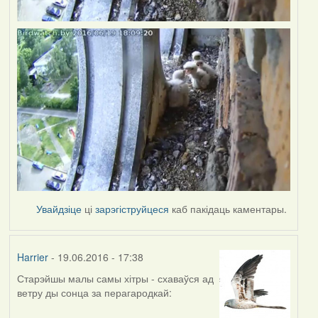
Увайдзіце
ці
зарэгіструйцеся
каб пакідаць каментары.
Harrier
- 19.06.2016 - 17:38
Старэйшы малы самы хітры - схаваўся ад
ветру ды сонца за перагародкай: