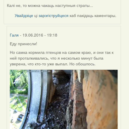
Калі не, то можна чакаць наступныя страты...
Увайдзіце
ці
зарэгіструйцеся
каб пакідаць каментары.
Галя
- 19.06.2016 - 19:18
Еду принесли!
In
reply
Но самка кормила птенцов на самом краю, и они так к
to
ней проталкивались, что я несколько минут была
by
уверена, что кто-то уже выпал. Но обошлось.
Harrier