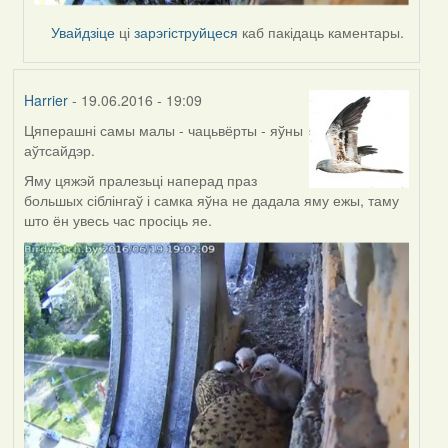
Увайдзіце
ці
зарэгіструйцеся
каб пакідаць каментары.
Harrier
- 19.06.2016 - 19:09
Цяперашні самы малы - чацьвёрты - яўны
аўтсайдэр.
Яму цяжэй пралезьці наперад праз
большых сіблінгаў і самка яўна не дадала яму ежы, таму
што ён увесь час просіць яе.