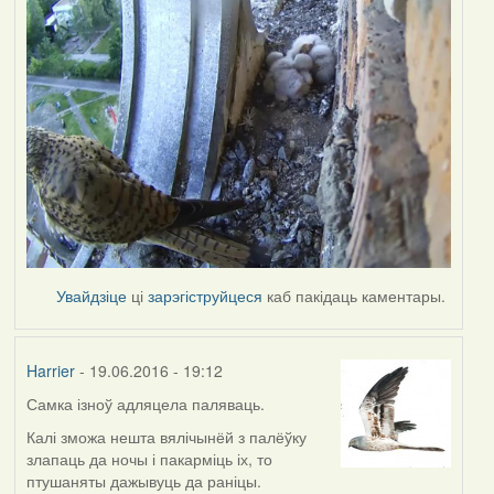
Увайдзіце
ці
зарэгіструйцеся
каб пакідаць каментары.
Harrier
- 19.06.2016 - 19:12
Самка ізноў адляцела паляваць.
Калі зможа нешта вялічынёй з палёўку
злапаць да ночы і пакарміць іх, то
птушаняты дажывуць да раніцы.