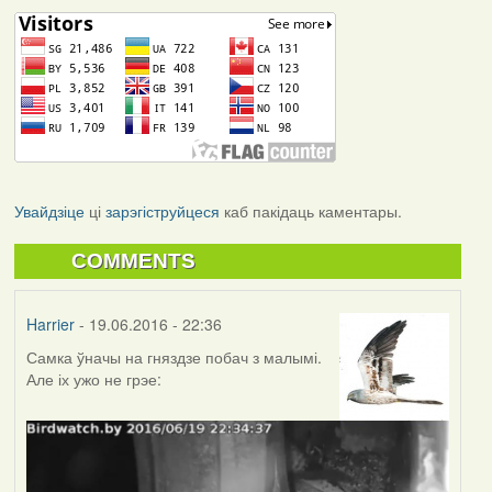
Увайдзіце
ці
зарэгіструйцеся
каб пакідаць каментары.
COMMENTS
Harrier
- 19.06.2016 - 22:36
Самка ўначы на гняздзе побач з малымі.
Але іх ужо не грэе: