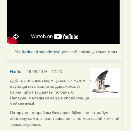
Увайдзіце
ці
зарэгіструйцеся
каб пакідаць каментары.
Harrier
- 19.06.2016 - 17:23
Дзіўна, штосамка корміць малых жуком -
In
наўрацці гэта моцна ім дапаможа. А
reply
бачна, што птушаняты галодныя.
to
Напэўна, малады самец не спраўляецца
by
з абавязкамі.
Feather
Па-другое, старэйшы ўжо адасобіўся і не патрабуе
абагрэву самкі, іншая троіца яшчэ не мае сваёй хімічнай
тэрмарэгуляцыі.