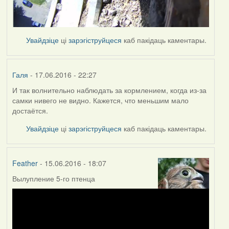
Увайдзіце
ці
зарэгіструйцеся
каб пакідаць каментары.
Галя
- 17.06.2016 - 22:27
И так волнительно наблюдать за кормлением, когда из-за
самки нивего не видно. Кажется, что меньшим мало
достаётся.
Увайдзіце
ці
зарэгіструйцеся
каб пакідаць каментары.
Feather
- 15.06.2016 - 18:07
Вылупление 5-го птенца