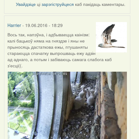
Увайдзіце
ці
зарэгіструйцеся
каб пакідаць каментары.
Harrier
- 19.06.2016 - 18:29
Вось так, напэўна, і адбываецца каінізм:
калі бацькоў няма на гняздзе і яны не
прыносяць дастаткова ежы, птушаняты
стараюцца спачатку выпрошваць ежу адзін
ад аднаго, а потым і забіваюць самага слабога каб
з'есці((.