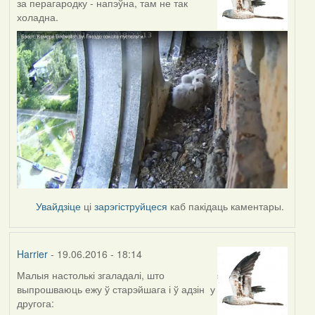
за перагародку - напэўна, там не так
холадна.
Увайдзіце
ці
зарэгіструйцеся
каб пакідаць каментары.
Harrier
- 19.06.2016 - 18:14
Малыя настолькі згаладалі, што
выпрошваюць ежу ў старэйшага і ў адзін у
другога: