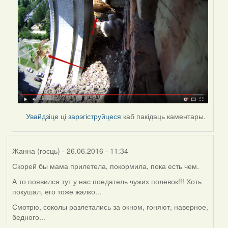
to
by
Жанна
(госць)
Увайдзіце
ці
зарэгіструйцеся
каб пакідаць каментары.
Жанна (госць)
- 26.06.2016 - 11:34
Скорей бы мама прилетела, покормила, пока есть чем.
А то появился тут у нас поедатель чужих полевок!!! Хоть
покушал, его тоже жалко...
Смотрю, соколы разлетались за окном, гоняют, наверное,
бедного...