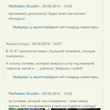
Viachaslav Gruzdov
- 26.06.2016 - 14:00
проказник)) долетался)) будет знать как мелких
In
объедать)
reply
to
Увайдзіце
ці
зарэгіструйцеся
каб пакідаць каментары.
by
Feather
Жанна (госць)
- 26.06.2016 - 12:57
В 12-47 прилетела мама с большой полевкой, птенцов
покормила...
А папину полевку, которая лежала в углу под камерой,
схватила лапой и .....улетела! Забрала с собой!
Увайдзіце
ці
зарэгіструйцеся
каб пакідаць каментары.
Viachaslav Gruzdov
- 26.06.2016 - 13:02
та полевка, которой она покормила - тоже самец
In
принес ее) она выхватила у него на подлете к гнезду)
reply