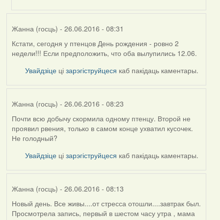
(госць)
Жанна (госць)
- 26.06.2016 - 08:31
Кстати, сегодня у птенцов День рождения - ровно 2
недели!!! Если предположить, что оба вылупились 12.06.
Увайдзіце
ці
зарэгіструйцеся
каб пакідаць каментары.
Жанна (госць)
- 26.06.2016 - 08:23
Почти всю добычу скормила одному птенцу. Второй не
проявил рвения, только в самом конце ухватил кусочек.
Не голодный?
Увайдзіце
ці
зарэгіструйцеся
каб пакідаць каментары.
Жанна (госць)
- 26.06.2016 - 08:13
Новый день. Все живы....от стресса отошли....завтрак был.
Просмотрела запись, первый в шестом часу утра , мама