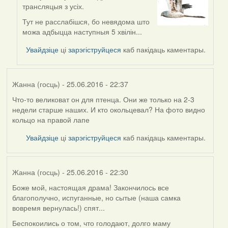
In
трансляцыя з усіх.
reply
to
Тут не расслабішся, бо невядома што
by
можа адбыцца наступныя 5 хвілін...
Viachaslav
Увайдзіце
ці
зарэгіструйцеся
каб пакідаць каментары.
Gruzdov
Жанна (госць)
- 25.06.2016 - 22:37
Что-то великоват он для птенца. Они же только на 2-3
недели старше наших. И кто окольцевал? На фото видно
кольцо на правой лапе
Увайдзіце
ці
зарэгіструйцеся
каб пакідаць каментары.
Жанна (госць)
- 25.06.2016 - 22:30
Боже мой, настоящая драма! Закончилось все
благополучно, испуганные, но сытые (наша самка
вовремя вернулась!) спят...
Беспокоились о том, что голодают, долго маму