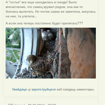
А "гостья" все еще находилась в гнезде! Было
впечатление, что самец кружил рядом, она как-то
боялась вылетать. Но потом самка ее заметила, кинулась
на нее, та улетела...
А если она теперь постоянно будет прилетать???
Увайдзіце
ці
зарэгіструйцеся
каб пакідаць каментары.
CIS (госць)
- 25.06.2016 - 22:20