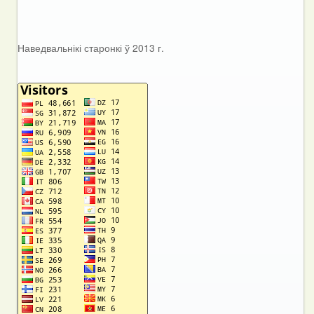
Наведвальнікі старонкі ў 2013 г.