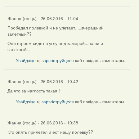
Жанна (госць)
- 26.06.2016 - 11:04
Пообедал полевкой и не улетает.....вчерашний
залетный??
Они втроем сидят в углу под камерой...наши и
залетный...
Увайдзіце
ці
зарэгіструйцеся
каб пакідаць каментары.
Жанна (госць)
- 26.06.2016 - 10:42
Да что за наглость такая!!
Увайдзіце
ці
зарэгіструйцеся
каб пакідаць каментары.
Жанна (госць)
- 26.06.2016 - 10:38
Кто опять прилетел и ест нашу полевку??