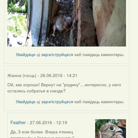
Увайдзіце
ці
зарэгіструйцеся
каб пакідаць каментары.
Жанна (госць)
- 26.06.2016 - 14:21
Ой, как хорошо! Вернут на "родину"....интересно, у него
остались собратья в гнезде?
Увайдзіце
ці
зарэгіструйцеся
каб пакідаць каментары.
Feather
- 27.06.2016 - 12:19
Да, 3 или более. Вчера птенец
In
возвращён в "родные пеннаты" -