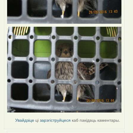
Увайдзіце
ці
зарэгіструйцеся
каб пакідаць каментары.