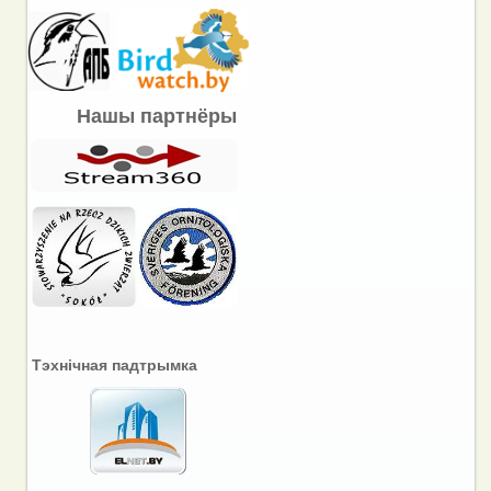
Нашы партнёры
Тэхнічная падтрымка