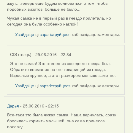
ждут....теперь еще будем волноваться о том, чтобы
подобных визитов больше не было....
Чужая самка не в первый раз в гнездо прилетала, но
сегодня она была особенно наглой!
Увайдзіце
ці
зарэгіструйцеся
каб пакідаць каментары.
CIS (госць)
- 25.06.2016 - 22:34
Это не самка! Это птенец из соседнего гнезда был.
In
Обратите внимание на его товарищей из гнезда.
reply
Взрослые крупнее, а этот размером меньше заметно.
to
by
Увайдзіце
ці
зарэгіструйцеся
каб пакідаць каментары.
Жанна
(госць)
Дарья
- 25.06.2016 - 22:15
Все-таки это была чужая самка. Наша вернулась, сразу
бросилась кормить малышей: она сама принесла
полевку.