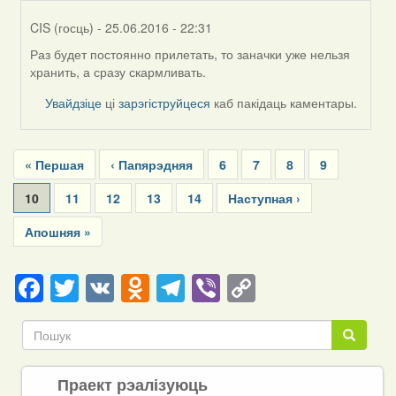
CIS (госць)
- 25.06.2016 - 22:31
Раз будет постоянно прилетать, то заначки уже нельзя
In
хранить, а сразу скармливать.
reply
to
Увайдзіце
ці
зарэгіструйцеся
каб пакідаць каментары.
by
Дарья
Pagination
First
« Першая
Previous
‹ Папярэдняя
Page
6
Page
7
Page
8
Page
9
page
page
Current
10
Page
11
Page
12
Page
13
Page
14
Next
Наступная ›
page
page
Last
Апошняя »
page
Facebook
Twitter
VK
Odnoklassniki
Telegram
Viber
Copy
Link
Пошук
Пошук
Праект рэалізуюць