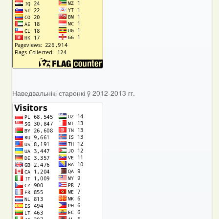
Наведвальнікі старонкі ў 2012-2013 гг.