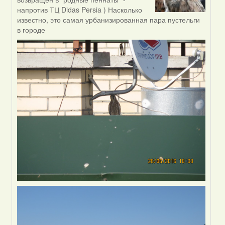
reply
напротив ТЦ Didas Persia ) Насколько
to
известно, это самая урбанизированная пара пустельги
by
в городе
Жанна
(госць)