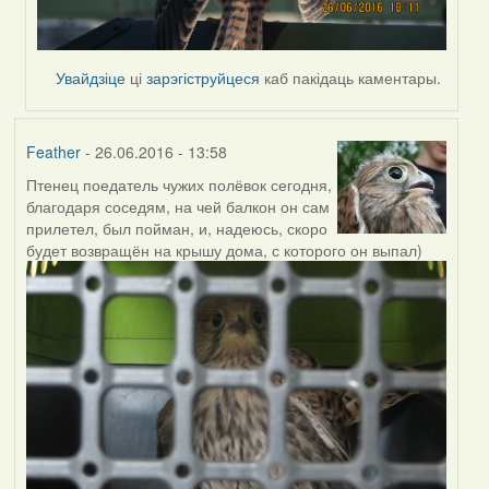
Увайдзіце
ці
зарэгіструйцеся
каб пакідаць каментары.
Feather
- 26.06.2016 - 13:58
Птенец поедатель чужих полёвок сегодня,
благодаря соседям, на чей балкон он сам
прилетел, был пойман, и, надеюсь, скоро
будет возвращён на крышу дома, с которого он выпал)