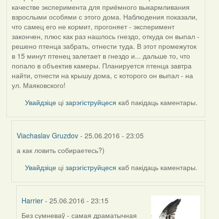
качестве эксперимента для приёмного выкармливания
взрослыми особями с этого дома. Наблюдения показали,
что самец его не кормит, прогоняет - эксперимент
закончен, плюс как раз нашлось гнездо, откуда он выпал -
решено птенца забрать, отнести туда. В этот промежуток
в 15 минут птенец залетает в гнездо и... дальше то, что
попало в объектив камеры. Планируется птенца завтра
найти, отнести на крышу дома, с которого он выпал - на
ул. Маяковского!
Увайдзіце
ці
зарэгіструйцеся
каб пакідаць каментары.
Viachaslav Gruzdov
- 25.06.2016 - 23:05
а как ловить собираетесь?)
In
reply
Увайдзіце
ці
зарэгіструйцеся
каб пакідаць каментары.
to
by
qwerty1
Harrier
- 25.06.2016 - 23:15
(госць)
Без сумневаў - самая драматычная