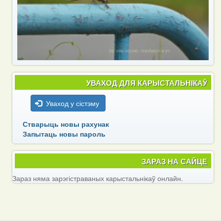
УВАХОД ДЛЯ КАРЫСТАЛЬНІКАЎ
Уваход у сістэму
Стварыць новы рахунак
Запытаць новы пароль
ЗАРАЗ НА САЙЦЕ
Зараз няма зарэгістраваных карыстальнікаў онлайн.