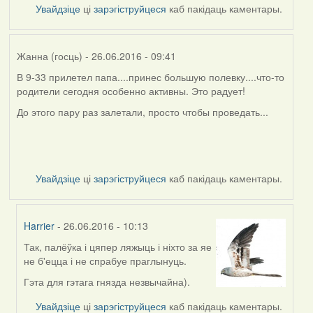
Увайдзіце
ці
зарэгіструйцеся
каб пакідаць каментары.
Жанна (госць)
- 26.06.2016 - 09:41
В 9-33 прилетел папа....принес большую полевку....что-то
родители сегодня особенно активны. Это радует!
До этого пару раз залетали, просто чтобы проведать...
Увайдзіце
ці
зарэгіструйцеся
каб пакідаць каментары.
Harrier
- 26.06.2016 - 10:13
Так, палёўка і цяпер ляжыць і ніхто за яе
In
не б'ецца і не спрабуе праглынуць.
reply
to
Гэта для гэтага гнязда незвычайна).
by
Увайдзіце
ці
зарэгіструйцеся
каб пакідаць каментары.
Жанна