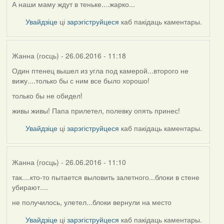
А наши маму ждут в теньке....жарко...
Увайдзіце
ці
зарэгіструйцеся
каб пакідаць каментары.
Жанна (госць)
- 26.06.2016 - 11:18
Один птенец вышел из угла под камерой...второго не
вижу....только бы с ним все было хорошо!
только бы не обидел!
живы живы! Папа прилетел, полевку опять принес!
Увайдзіце
ці
зарэгіструйцеся
каб пакідаць каментары.
Жанна (госць)
- 26.06.2016 - 11:10
так....кто-то пытается выловить залетного...блоки в стене
убирают....
не получилось, улетел...блоки вернули на место
Увайдзіце
ці
зарэгіструйцеся
каб пакідаць каментары.