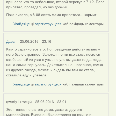
принесла что-то небольшое, второй перекус в 7-12. Папа
прилетал, проведал, но без добычи.
Пока писала, в 8-08 опять мама прилетела....кормит
Увайдзіце
ці
зарэгіструйцеся
каб пакідаць каментары.
Дарья
- 25.06.2016 - 23:16
Как-то странно все это. Но поведение действительно у
него было странное. Залетел, почти все съел, носился
как бешеный из угла в угол, не улетал даже тогда, когда
наша самка вернулась. Действительно, наверное, самка
из другого гнезда, может, и сидеть бы там не стала,
схватила еду и улетела.
Увайдзіце
ці
зарэгіструйцеся
каб пакідаць каментары.
qwerty1 (госць)
- 25.06.2016 - 23:01
Это птенец не с этого дома, даже из другого
микрорайона. Вчера он был оставлен на крыше в