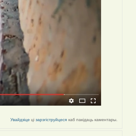
Увайдзіце
ці
зарэгіструйцеся
каб пакідаць каментары.