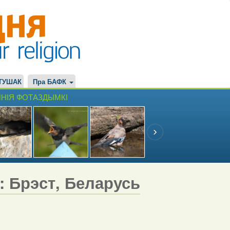
ТУШАК
Пра БАФК
НІЯ ФОТАЗДЫМКІ
7: Брэст, Беларусь