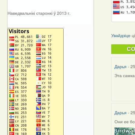
Наведвальнікі старонкі ў 2013 г.
Увайдзіце
ц
C
Дарья
- 25
Эта самка
Дарья
- 25
Они ее бо