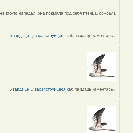
ее кто-то нападал, она подмяла под себя птенца, сожрала
Увайдзіце
ці
зарэгіструйцеся
каб пакідаць каментары.
Увайдзіце
ці
зарэгіструйцеся
каб пакідаць каментары.