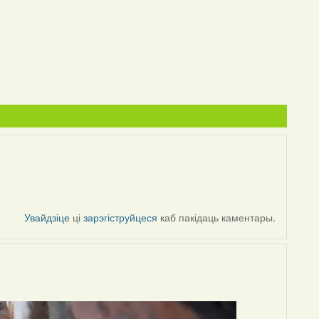
Увайдзіце
ці
зарэгіструйцеся
каб пакідаць каментары.