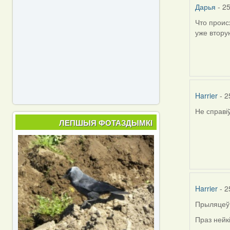
Дарья
- 25
Что проис
уже вторую
Harrier
- 2
Не справі
ЛЕПШЫЯ ФОТАЗДЫМКІ
Harrier
- 2
Прыляцеў 
Праз нейк