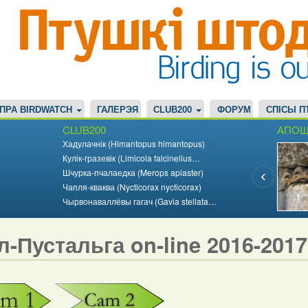
ПРА BIRDWATCH
ГАЛЕРЭЯ
CLUB200
ФОРУМ
СПІСЫ П
CLUB200
АПОШ
Хадулачнік (Himantopus himantopus)
Кулік-гразевік (Limicola falcinellus…
Шчурка-пчалаедка (Merops apiaster)
Чапля-кваква (Nycticorax nycticorax)
Чырвонаваллёвы гагач (Gavia stellata…
л-Пустальга on-line 2016-201