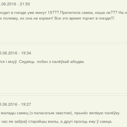
.06.2016 - 21:50
ходит в гнезде уже минут 15??? Прилетела самка, наша ли??? На н
 полевку, их она не кормит! Все это время торчит в гнезде!!!
5.06.2016 - 19:34
ўся і кінуў. Сядзяць побач з палёўкай абодва.
5.06.2016 - 19:27
малады самец (з паласатым хвастом), прынёс вялікую палёўку.
і час яе забраў старэйшы малы, а другі просіць ежу ў самца.