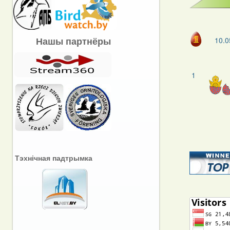
Нашы партнёры
10.0
1
Тэхнічная падтрымка