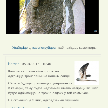
Увайдзіце
ці
зарэгіструйцеся
каб пакідаць каментары.
Harrier
- 05.04.2017 - 16:40
Калі ласка, пачакайце трошкі на
In
адкрыццё трансляцыі на нашым сайце.
reply
to
Сёлета будуць працаваць - упершыню -
by
3 камеры, таму будзе надзвычай цікава назіраць як і што
VoV
будзе адбывацца на трох гнёздахх у той самы час.
На скрыншоце 2 яйкі, адкладзеныя птушкамі.