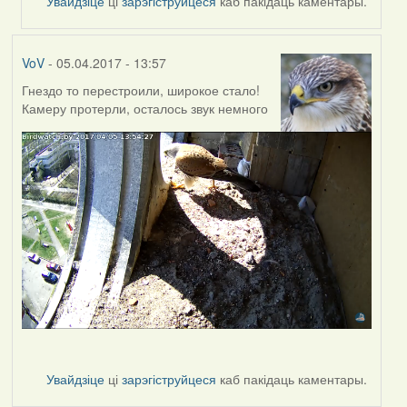
Увайдзіце
ці
зарэгіструйцеся
каб пакідаць каментары.
VoV
- 05.04.2017 - 13:57
Гнездо то перестроили, широкое стало!
Камеру протерли, осталось звук немного
Увайдзіце
ці
зарэгіструйцеся
каб пакідаць каментары.