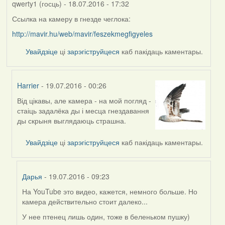
qwerty1 (госць)
- 18.07.2016 - 17:32
Ссылка на камеру в гнезде чеглока:
http://mavir.hu/web/mavir/feszekmegfigyeles
Увайдзіце
ці
зарэгіструйцеся
каб пакідаць каментары.
Harrier
- 19.07.2016 - 00:26
Від цікавы, але камера - на мой погляд -
In
стаіць задалёка ды і месца гнездавання
reply
ды скрыня выглядаюць страшна.
to
by
Увайдзіце
ці
зарэгіструйцеся
каб пакідаць каментары.
qwerty1
(госць)
Дарья
- 19.07.2016 - 09:23
На YouTube это видео, кажется, немного больше. Но
In
камера действительно стоит далеко...
reply
to
У нее птенец лишь один, тоже в беленьком пушку)