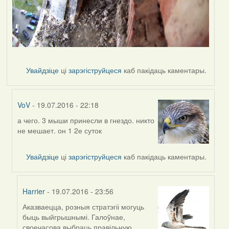
Увайдзіце
ці
зарэгіструйцеся
каб пакідаць каментары.
VoV
- 19.07.2016 - 22:18
а чего. 3 мыши принесли в гнездо. никто
In
не мешает. он 1 2е суток
reply
to
by
Увайдзіце
ці
зарэгіструйцеся
каб пакідаць каментары.
Дарья
Harrier
- 19.07.2016 - 23:56
Аказваецца, розныя стратэгіі могуць
In
быць выйгрышнымі. Галоўнае,
reply
своечасова выбраць правільную.