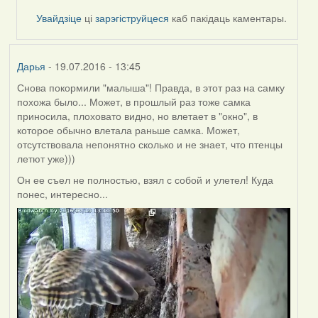
by
Увайдзіце
ці
зарэгіструйцеся
каб пакідаць каментары.
Дарья
Дарья
- 19.07.2016 - 13:45
Снова покормили "малыша"! Правда, в этот раз на самку
похожа было... Может, в прошлый раз тоже самка
приносила, плоховато видно, но влетает в "окно", в
которое обычно влетала раньше самка. Может,
отсутствовала непонятно сколько и не знает, что птенцы
летют уже)))
Он ее съел не полностью, взял с собой и улетел! Куда
понес, интересно...