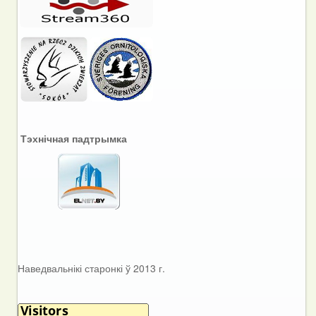
Тэхнічная падтрымка
Наведвальнікі старонкі ў 2013 г.