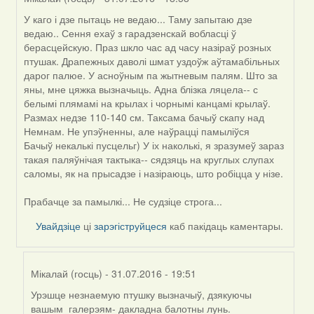
У каго і дзе пытаць не ведаю... Таму запытаю дзе
In
ведаю.. Сення ехаў з гарадзенскай вобласці ў
reply
берасцейскую. Праз шкло час ад часу назіраў розных
to
птушак. Драпежных даволі шмат уздоўж аўтамабільных
by
дарог палюе. У асноўным па жытневым палям. Што за
Harrier
яны, мне цяжка вызначыць. Адна блізка ляцела-- с
белымі плямамі на крылах і чорнымі канцамі крылаў.
Размах недзе 110-140 см. Таксама бачыў скапу над
Немнам. Не упэўненны, але наўрацці памыліўся
Бачыў некалькі пусцельг) У іх наколькі, я зразумеў зараз
такая паляўнічая тактыка-- сядзяць на круглых слупах
саломы, як на прысадзе і назіраюць, што робіцца у нізе.
Прабачце за памылкі... Не судзіце строга...
Увайдзіце
ці
зарэгіструйцеся
каб пакідаць каментары.
Мікалай (госць)
- 31.07.2016 - 19:51
Урэшце незнаемую птушку вызначыў, дзякуючы
In
вашым галерэям- дакладна балотны лунь.