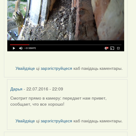
Увайдзіце
ці
зарэгіструйцеся
каб пакідаць каментары.
Дарья
- 22.07.2016 - 22:09
Смотрит прямо в камеру: передает нам привет,
In
сообщает, что все хорошо!
reply
to
by
Увайдзіце
ці
зарэгіструйцеся
каб пакідаць каментары.
VoV