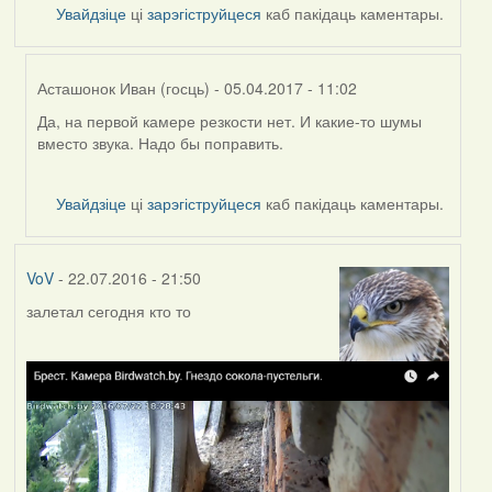
Увайдзіце
ці
зарэгіструйцеся
каб пакідаць каментары.
Асташонок Иван (госць)
- 05.04.2017 - 11:02
Да, на первой камере резкости нет. И какие-то шумы
In
вместо звука. Надо бы поправить.
reply
to
by
Увайдзіце
ці
зарэгіструйцеся
каб пакідаць каментары.
VoV
VoV
- 22.07.2016 - 21:50
залетал сегодня кто то