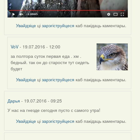
Увайдзіце
ці
зарэгіструйцеся
каб пакідаць каментары.
VoV
- 19.07.2016 - 12:00
за полтора суток первая еда . хм .
In
бедный. так он до старости тут сидеть
reply
будет
to
by
Увайдзіце
ці
зарэгіструйцеся
каб пакідаць каментары.
Дарья
Дарья
- 19.07.2016 - 09:25
У нас на гнезде сегодня пусто с самого утра!
Увайдзіце
ці
зарэгіструйцеся
каб пакідаць каментары.