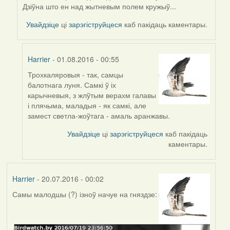
reply
Дзіўна што ен над жытневым полем кружыў...
to
by
Увайдзіце
ці
зарэгіструйцеся
каб пакідаць каментары.
Мікалай
(госць)
Harrier
- 01.08.2016 - 00:55
Трохкаляровыя - так, самцы
In
балотнага луня. Самкі ў іх
reply
карычневыя, з жлўтым верахм галавы
to
і плячыма, маладыя - як самкі, але
by
замест светла-жоўтага - амаль аранжавы.
Мікалай
(госць)
Увайдзіце
ці
зарэгіструйцеся
каб пакідаць
каментары.
Harrier
- 20.07.2016 - 00:02
Самы малодшы (?) ізноў начуе на гняздзе: