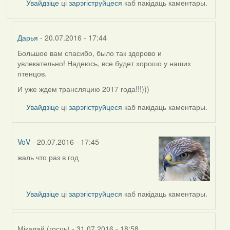
Увайдзіце
ці
зарэгіструйцеся
каб пакідаць каментары.
Дарья
- 20.07.2016 - 17:44
Большое вам спасибо, было так здорово и
In
увлекательно! Надеюсь, все будет хорошо у наших
reply
птенцов.
to
by
И уже ждем трансляцию 2017 года!!!)))
Harrier
Увайдзіце
ці
зарэгіструйцеся
каб пакідаць каментары.
VoV
- 20.07.2016 - 17:45
жаль что раз в год
In
reply
to
by
Увайдзіце
ці
зарэгіструйцеся
каб пакідаць каментары.
Harrier
Мікалай (госць)
- 31.07.2016 - 18:58