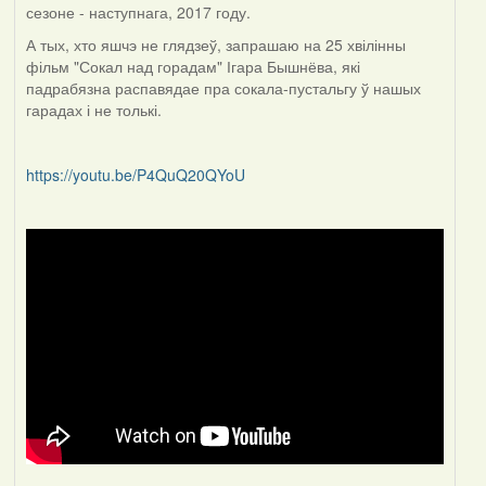
сезоне - наступнага, 2017 году.
А тых, хто яшчэ не глядзеў, запрашаю на 25 хвілінны
фільм "Сокал над горадам" Ігара Бышнёва, які
падрабязна распавядае пра сокала-пустальгу ў нашых
гарадах і не толькі.
https://youtu.be/P4QuQ20QYoU