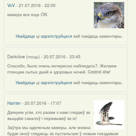
VoV
- 21.07.2016 - 22:05
камера все еще ON
Увайдзіце
ці
зарэгіструйцеся
каб пакідаць каментары.
Darkclow (госць)
- 20.07.2016 - 23:45
Спасибо, было очень интересно наблюдать?. Желаем
птенцам сытых дней и здоровых ночей. Cestrel 4tw!
Увайдзіце
ці
зарэгіструйцеся
каб пакідаць каментары.
Harrier
- 20.07.2016 - 17:07
Дзякуем усім, хто разам з намі глядзеў за
жыццём сакалоў і перажываў за іх!
Заўтра мы адключым камеры, але можна
будзе ізноў глядзець за пустальгамі ў новым гнездавым