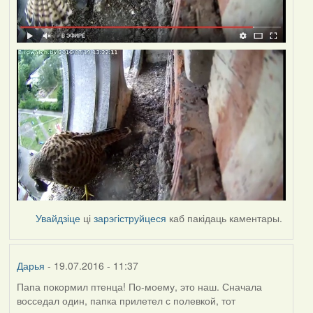
Увайдзіце
ці
зарэгіструйцеся
каб пакідаць каментары.
Дарья
- 19.07.2016 - 11:37
Папа покормил птенца! По-моему, это наш. Сначала
восседал один, папка прилетел с полевкой, тот