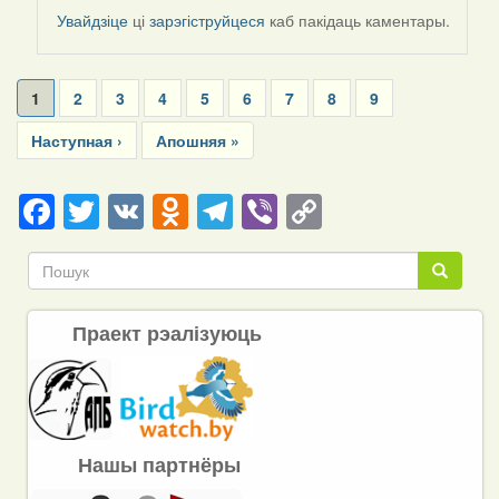
by
Увайдзіце
ці
зарэгіструйцеся
каб пакідаць каментары.
Harrier
Pagination
Current
1
Page
2
Page
3
Page
4
Page
5
Page
6
Page
7
Page
8
Page
9
page
Next
Наступная ›
Last
Апошняя »
page
page
Facebook
Twitter
VK
Odnoklassniki
Telegram
Viber
Copy
Link
Пошук
Пошук
Праект рэалізуюць
Нашы партнёры