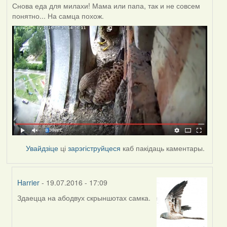
Снова еда для милахи! Мама или папа, так и не совсем
понятно... На самца похож.
Увайдзіце
ці
зарэгіструйцеся
каб пакідаць каментары.
Harrier
- 19.07.2016 - 17:09
Здаецца на абодвух скрыншотах самка.
In
reply
to