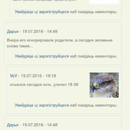
to
by
Увайдзіце
ці
зарэгіструйцеся
каб пакідаць каментары.
VoV
Дарья
- 19.07.2016 - 14:48
Вчера его игнорировали родители, а сегодня активные
снова такие...
Увайдзіце
ці
зарэгіструйцеся
каб пакідаць каментары.
VoV
- 19.07.2016 - 19:18
отъелся сегодня хоть. улетел 18-36
In
reply
to
by
Увайдзіце
ці
зарэгіструйцеся
каб пакідаць каментары.
Дарья
Дарья
- 19.07.2016 - 14:48