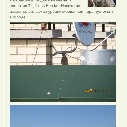
reply
напротив ТЦ Didas Persia ) Насколько
to
известно, это самая урбанизированная пара пустельги
by
в городе
Жанна
(госць)