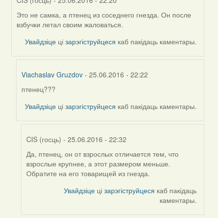
Это не самка, а птенец из соседнего гнезда. Он после
In
взбучки летал своим жаловаться.
reply
to
Увайдзіце
ці
зарэгіструйцеся
каб пакідаць каментары.
by
Дарья
Viachaslav Gruzdov
- 25.06.2016 - 22:22
птенец???
In
reply
Увайдзіце
ці
зарэгіструйцеся
каб пакідаць каментары.
to
by
CIS
CIS (госць)
- 25.06.2016 - 22:32
(госць)
Да, птенец, он от взрослых отличается тем, что
In
взрослые крупнее, а этот размером меньше.
reply
Обратите на его товарищей из гнезда.
to
by
Увайдзіце
ці
зарэгіструйцеся
каб пакідаць
Viachaslav
каментары.
Gruzdov