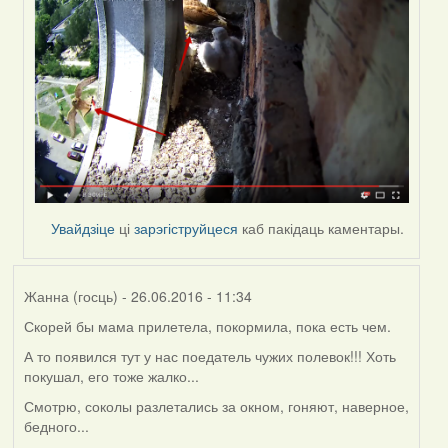
to
by
Жанна
(госць)
Увайдзіце
ці
зарэгіструйцеся
каб пакідаць каментары.
Жанна (госць)
- 26.06.2016 - 11:34
Скорей бы мама прилетела, покормила, пока есть чем.
А то появился тут у нас поедатель чужих полевок!!! Хоть
покушал, его тоже жалко...
Смотрю, соколы разлетались за окном, гоняют, наверное,
бедного...