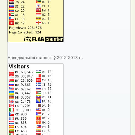
Наведвальнікі старонкі ў 2012-2013 гг.