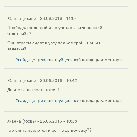
Жанна (госць)
- 26.06.2016 - 11:04
Пообедал полевкой и не улетает.....вчерашний
залетный??
Они втроем сидят в углу под камерой...наши и
залетный...
Увайдзіце
ці
зарэгіструйцеся
каб пакідаць каментары.
Жанна (госць)
- 26.06.2016 - 10:42
Да что за наглость такая!!
Увайдзіце
ці
зарэгіструйцеся
каб пакідаць каментары.
Жанна (госць)
- 26.06.2016 - 10:38
Кто опять прилетел и ест нашу полевку??