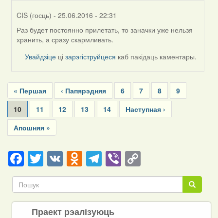
CIS (госць)
- 25.06.2016 - 22:31
Раз будет постоянно прилетать, то заначки уже нельзя
In
хранить, а сразу скармливать.
reply
to
Увайдзіце
ці
зарэгіструйцеся
каб пакідаць каментары.
by
Дарья
Pagination
First
« Першая
Previous
‹ Папярэдняя
Page
6
Page
7
Page
8
Page
9
page
page
Current
10
Page
11
Page
12
Page
13
Page
14
Next
Наступная ›
page
page
Last
Апошняя »
page
Facebook
Twitter
VK
Odnoklassniki
Telegram
Viber
Copy
Link
Пошук
Пошук
Праект рэалізуюць