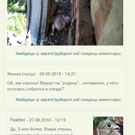
Увайдзіце
ці
зарэгіструйцеся
каб пакідаць каментары.
Жанна (госць)
- 26.06.2016 - 14:21
Ой, как хорошо! Вернут на "родину"....интересно, у него
остались собратья в гнезде?
Увайдзіце
ці
зарэгіструйцеся
каб пакідаць каментары.
Feather
- 27.06.2016 - 12:19
Да, 3 или более. Вчера птенец
In
возвращён в "родные пеннаты" -