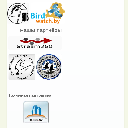
Нашы партнёры
Тэхнічная падтрымка