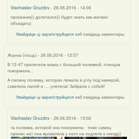
Viachaslav Gruzdov
- 26.06.2016 - 14:00
проказник)) долетался)) будет знать как мелких
In
объедать)
reply
to
Увайдзіце
ці
зарэгіструйцеся
каб пакідаць каментары.
by
Feather
Жанна (госць)
- 26.06.2016 - 12:57
В 12-47 прилетела мама с большой полевкой, птенцов
покормила...
А папину полевку, которая лежала в углу под камерой,
схватила лапой и .....улетела! Забрала с собой!
Увайдзіце
ці
зарэгіструйцеся
каб пакідаць каментары.
Viachaslav Gruzdov
- 26.06.2016 - 13:02
та полевка, которой она покормила - тоже самец
In
принес ее) она выхватила у него на подлете к гнезду)
reply