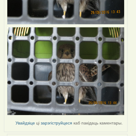
Увайдзіце
ці
зарэгіструйцеся
каб пакідаць каментары.