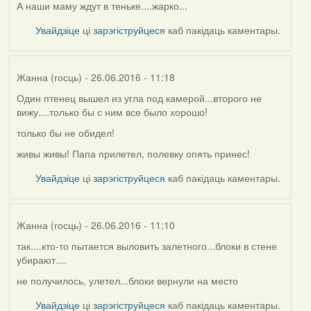
А наши маму ждут в теньке....жарко...
Увайдзіце
ці
зарэгіструйцеся
каб пакідаць каментары.
Жанна (госць)
- 26.06.2016 - 11:18
Один птенец вышел из угла под камерой...второго не
вижу....только бы с ним все было хорошо!
только бы не обидел!
живы живы! Папа прилетел, полевку опять принес!
Увайдзіце
ці
зарэгіструйцеся
каб пакідаць каментары.
Жанна (госць)
- 26.06.2016 - 11:10
так....кто-то пытается выловить залетного...блоки в стене
убирают....
не получилось, улетел...блоки вернули на место
Увайдзіце
ці
зарэгіструйцеся
каб пакідаць каментары.