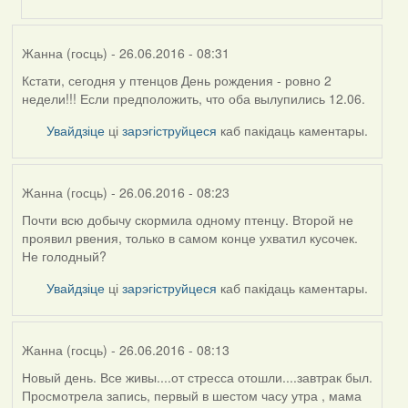
(госць)
Жанна (госць)
- 26.06.2016 - 08:31
Кстати, сегодня у птенцов День рождения - ровно 2
недели!!! Если предположить, что оба вылупились 12.06.
Увайдзіце
ці
зарэгіструйцеся
каб пакідаць каментары.
Жанна (госць)
- 26.06.2016 - 08:23
Почти всю добычу скормила одному птенцу. Второй не
проявил рвения, только в самом конце ухватил кусочек.
Не голодный?
Увайдзіце
ці
зарэгіструйцеся
каб пакідаць каментары.
Жанна (госць)
- 26.06.2016 - 08:13
Новый день. Все живы....от стресса отошли....завтрак был.
Просмотрела запись, первый в шестом часу утра , мама