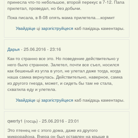
принесла что-то небольшое, второй перекус в 7-12. Папа
прилетал, проведал, но без добычи.
Пока писала, в 8-08 опять мама прилетела....кормит
Увайдзіце
ці
зарэгіструйцеся
каб пакідаць каментары.
Дарья
- 25.06.2016 - 23:16
Как-то странно все это. Но поведение действительно у
него было странное. Залетел, почти все съел, носился
как бешеный из угла в угол, не улетал даже тогда, когда
наша самка вернулась. Действительно, наверное, самка
из другого гнезда, может, и сидеть бы там не стала,
схватила еду и улетела.
Увайдзіце
ці
зарэгіструйцеся
каб пакідаць каментары.
qwerty1 (госць)
- 25.06.2016 - 23:01
Это птенец не с этого дома, даже из другого
микрорайона. Вчера он был оставлен на крыше в