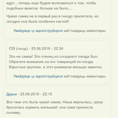
ждут....теперь еще будем волноваться о том, чтобы
подобных визитов больше не было....
Чужая самка не в первый раз в гнездо прилетала, но
сегодня она была особенно наглой!
Увайдзіце
ці
зарэгіструйцеся
каб пакідаць каментары.
CIS (госць)
- 25.06.2016 - 22:34
Это не самка! Это птенец из соседнего гнезда был.
In
Обратите внимание на его товарищей из гнезда.
reply
Взрослые крупнее, а этот размером меньше заметно.
to
by
Увайдзіце
ці
зарэгіструйцеся
каб пакідаць каментары.
Жанна
(госць)
Дарья
- 25.06.2016 - 22:15
Все-таки это была чужая самка. Наша вернулась, сразу
бросилась кормить малышей: она сама принесла
полевку.