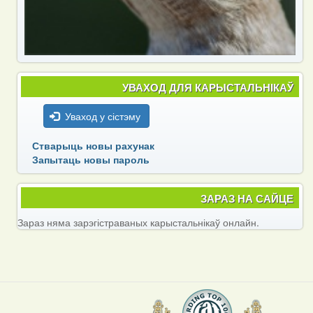
УВАХОД ДЛЯ КАРЫСТАЛЬНІКАЎ
Уваход у сістэму
Стварыць новы рахунак
Запытаць новы пароль
ЗАРАЗ НА САЙЦЕ
Зараз няма зарэгістраваных карыстальнікаў онлайн.