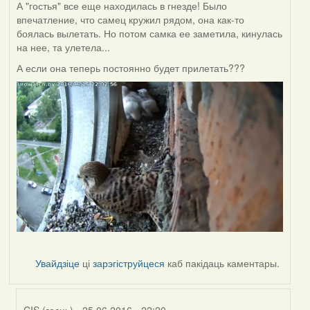
А "гостья" все еще находилась в гнезде! Было
впечатление, что самец кружил рядом, она как-то
боялась вылетать. Но потом самка ее заметила, кинулась
на нее, та улетела...
А если она теперь постоянно будет прилетать???
Увайдзіце
ці
зарэгіструйцеся
каб пакідаць каментары.
CIS (госць)
- 25.06.2016 - 22:20