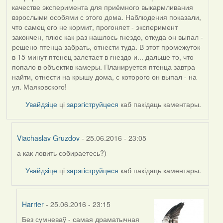
качестве эксперимента для приёмного выкармливания
взрослыми особями с этого дома. Наблюдения показали,
что самец его не кормит, прогоняет - эксперимент
закончен, плюс как раз нашлось гнездо, откуда он выпал -
решено птенца забрать, отнести туда. В этот промежуток
в 15 минут птенец залетает в гнездо и... дальше то, что
попало в объектив камеры. Планируется птенца завтра
найти, отнести на крышу дома, с которого он выпал - на
ул. Маяковского!
Увайдзіце
ці
зарэгіструйцеся
каб пакідаць каментары.
Viachaslav Gruzdov
- 25.06.2016 - 23:05
а как ловить собираетесь?)
In
reply
Увайдзіце
ці
зарэгіструйцеся
каб пакідаць каментары.
to
by
qwerty1
Harrier
- 25.06.2016 - 23:15
(госць)
Без сумневаў - самая драматычная