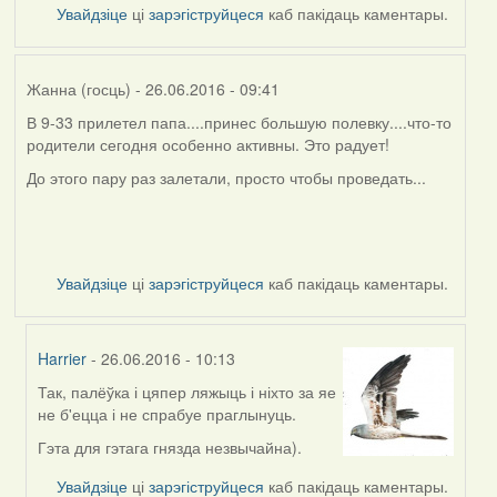
Увайдзіце
ці
зарэгіструйцеся
каб пакідаць каментары.
Жанна (госць)
- 26.06.2016 - 09:41
В 9-33 прилетел папа....принес большую полевку....что-то
родители сегодня особенно активны. Это радует!
До этого пару раз залетали, просто чтобы проведать...
Увайдзіце
ці
зарэгіструйцеся
каб пакідаць каментары.
Harrier
- 26.06.2016 - 10:13
Так, палёўка і цяпер ляжыць і ніхто за яе
In
не б'ецца і не спрабуе праглынуць.
reply
to
Гэта для гэтага гнязда незвычайна).
by
Увайдзіце
ці
зарэгіструйцеся
каб пакідаць каментары.
Жанна