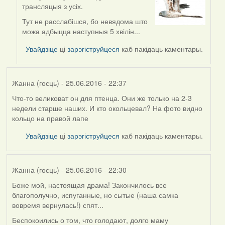
In
трансляцыя з усіх.
reply
to
Тут не расслабішся, бо невядома што
by
можа адбыцца наступныя 5 хвілін...
Viachaslav
Увайдзіце
ці
зарэгіструйцеся
каб пакідаць каментары.
Gruzdov
Жанна (госць)
- 25.06.2016 - 22:37
Что-то великоват он для птенца. Они же только на 2-3
недели старше наших. И кто окольцевал? На фото видно
кольцо на правой лапе
Увайдзіце
ці
зарэгіструйцеся
каб пакідаць каментары.
Жанна (госць)
- 25.06.2016 - 22:30
Боже мой, настоящая драма! Закончилось все
благополучно, испуганные, но сытые (наша самка
вовремя вернулась!) спят...
Беспокоились о том, что голодают, долго маму