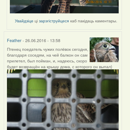
Увайдзіце
ці
зарэгіструйцеся
каб пакідаць каментары.
Feather
- 26.06.2016 - 13:58
Птенец поедатель чужих полёвок сегодня,
благодаря соседям, на чей балкон он сам
прилетел, был пойман, и, надеюсь, скоро
будет возвращён на крышу дома, с которого он выпал)