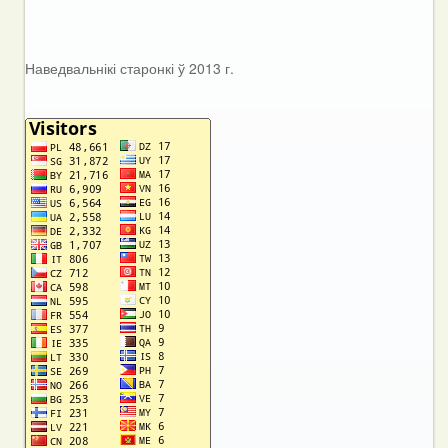
Наведвальнікі старонкі ў 2013 г.