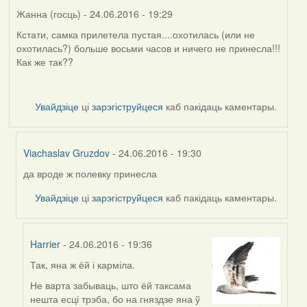
Жанна (госць)
- 24.06.2016 - 19:29
Кстати, самка прилетела пустая....охотилась (или не
охотилась?) больше восьми часов и ничего не принесла!!!
Как же так??
Увайдзіце
ці
зарэгіструйцеся
каб пакідаць каментары.
Viachaslav Gruzdov
- 24.06.2016 - 19:30
да вроде ж полевку принесла
In
reply
Увайдзіце
ці
зарэгіструйцеся
каб пакідаць каментары.
to
by
Жанна
Harrier
- 24.06.2016 - 19:36
(госць)
Так, яна ж ёй і карміла.
In
reply
Не варта забываць, што ёй таксама
to
нешта есці трэба, бо на гняздзе яна ў