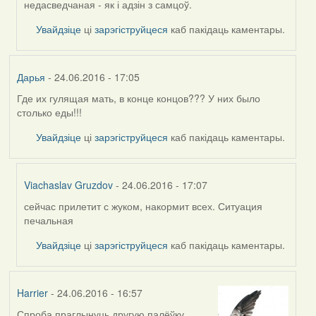
by
недасведчаная - як і адзін з самцоў.
Viachaslav
Увайдзіце
ці
зарэгіструйцеся
каб пакідаць каментары.
Gruzdov
Дарья
- 24.06.2016 - 17:05
Где их гулящая мать, в конце концов??? У них было
столько еды!!!
Увайдзіце
ці
зарэгіструйцеся
каб пакідаць каментары.
Viachaslav Gruzdov
- 24.06.2016 - 17:07
сейчас прилетит с жуком, накормит всех. Ситуация
In
печальная
reply
to
Увайдзіце
ці
зарэгіструйцеся
каб пакідаць каментары.
by
Дарья
Harrier
- 24.06.2016 - 16:57
Спроба праглынуць другую палёўку