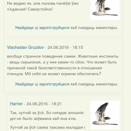
Не ведаю як, але палова палёўкі ўжо
з'едзеная! Самастойна!
Увайдзіце
ці
зарэгіструйцеся
каб пакідаць каментары.
Viachaslav Gruzdov
- 24.06.2016 - 18:15
вообще странное поведение самки. Животные инстинкты
- вещь серьезная, а у нее какие-то сбои. Что может быть
причиной такой безответственности в отношении
птенцов. Мб себя не может кормом обеспечить?
Увайдзіце
ці
зарэгіструйцеся
каб пакідаць каментары.
Harrier
- 24.06.2016 - 18:21
Так, хутчэй за ўсё. Бо гняздзе апошнія
In
дні не было заўважна каб яна ела.
reply
to
Хутчэй за ўсё самка таксама маладая і