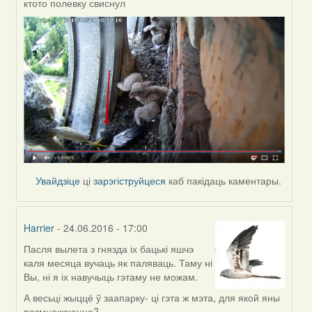
ктото полевку свиснул
In
reply
to
by
Жанна
(госць)
Увайдзіце
ці
зарэгіструйцеся
каб пакідаць каментары.
Harrier
- 24.06.2016 - 17:00
Пасля вылета з гнязда іх бацькі яшчэ
In
каля месяца вучаць як паляваць. Таму ні
reply
Вы, ні я іх навучыць гэтаму не можам.
to
by
А весьці жыццё ў заапарку- ці гэта ж мэта, для якой яны
Жанна
размнажаюцца?