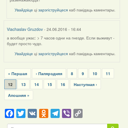
(госць)
Увайдзіце
ці
зарэгіструйцеся
каб пакідаць каментары.
Viachaslav Gruzdov
- 24.06.2016 - 16:44
а вообще ужас: > 7 часов одни на гнезде. Если выживут -
будет просто чудо.
Увайдзіце
ці
зарэгіструйцеся
каб пакідаць каментары.
Pagination
First
« Першая
Previous
‹ Папярэдняя
Page
8
Page
9
Page
10
Page
11
page
page
Current
12
Page
13
Page
14
Page
15
Page
16
Next
Наступная ›
page
page
Last
Апошняя »
page
Facebook
Twitter
VK
Odnoklassniki
Telegram
Viber
Copy
Link
Пошук