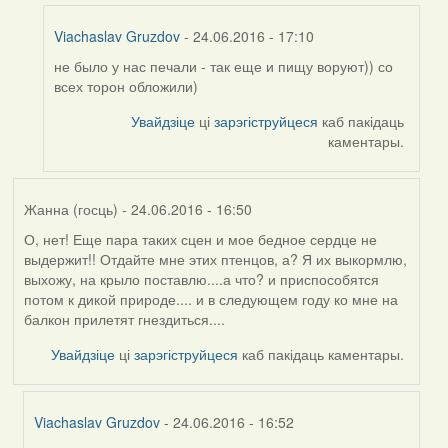
Viachaslav Gruzdov
- 24.06.2016 - 17:10
не было у нас печали - так еще и пищу воруют)) со
In
всех торон обложили)
reply
to
Увайдзіце
ці
зарэгіструйцеся
каб пакідаць
by
каментары.
Harrier
Жанна (госць)
- 24.06.2016 - 16:50
О, нет! Еще пара таких сцен и мое бедное сердце не
выдержит!! Отдайте мне этих птенцов, а? Я их выкормлю,
выхожу, на крыло поставлю....а что? и приспособятся
потом к дикой природе.... и в следующем году ко мне на
балкон прилетят гнездиться....
Увайдзіце
ці
зарэгіструйцеся
каб пакідаць каментары.
Viachaslav Gruzdov
- 24.06.2016 - 16:52