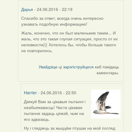
Дарья
- 24.06.2016 - 22:19
Спасибо за ответ, всегда очень интересно
In
узнавать подобную информацию!
reply
to
Жаль, конечно, что он был маленьким таким... И
by
жаль, что это такая глупая ситуация, просто от их
Harrier
неловкости((( Хотелось бы, чтобы больше такого
не повторилось.
Увайдзіце
ці
зарэгіструйцеся
каб пакідаць
каментары.
Harrier
- 24.06.2016 - 22:50
Дзякуй Вам за цікавыя пытанні і
In
неабыякавасць! Часта цікавае
reply
пытанне задаць цяжэй, чым на
to
яго адказаць.
by
Дарья
Ну і глядзець за жыццём птушак на мой погляд