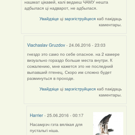
нашмат цікавей, калі ведаеш ЧАМУ нешта
адбылася ці надварот, не адбылася.
Увайдзіце
ці
зарэгіструйцеся
каб пакідаць
каментары.
Viachaslav Gruzdov
- 24.06.2016 - 23:03
гнездо это само по себе опасное. на 2 камере
In
визуально гораздо больше места внутри. К
reply
сожалению, мне кажется это не последний
to
выпавший птенец. Скоро им сложно будет
by
разминуться в проходе.
Harrier
Увайдзіце
ці
зарэгіструйцеся
каб пакідаць
каментары.
Harrier
- 25.06.2016 - 00:17
Насамрэч гэта вялікая для
In
пустальгі ніша.
reply