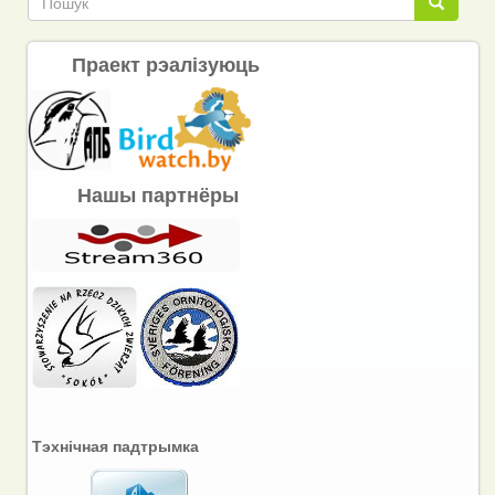
Пошук
Праект рэалізуюць
Нашы партнёры
Тэхнічная падтрымка