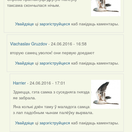
таксама скончылася нічым.
Увайдзіце
ці
зарэгіструйцеся
каб пакідаць каментары.
Viachaslav Gruzdov
- 24.06.2016 - 16:58
вторую самец уволок! они первую доедают
In
reply
Увайдзіце
ці
зарэгіструйцеся
каб пакідаць каментары.
to
by
Harrier
Harrier
- 24.06.2016 - 17:01
Здаецца, гэта самка з суседняга гнязда
In
яе забрала.
reply
to
Яна колькі дзён таму ў маладога самца
by
з лап падобным чынам палёўку вырвала.
Viachaslav
Увайдзіце
ці
зарэгіструйцеся
каб пакідаць каментары.
Gruzdov