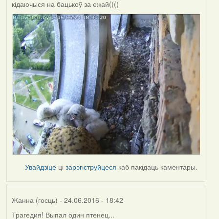
кідаючыся на бацькоў за ежай((((
Увайдзіце
ці
зарэгіструйцеся
каб пакідаць каментары.
Жанна (госць)
- 24.06.2016 - 18:42
Трагедия! Выпал один птенец...