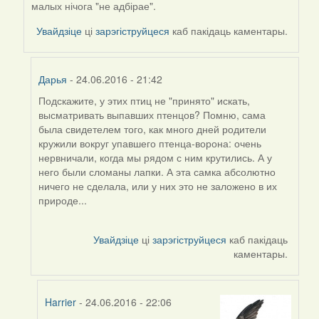
by
малых нічога "не адбірае".
Viachaslav
Увайдзіце
ці
зарэгіструйцеся
каб пакідаць каментары.
Gruzdov
Дарья
- 24.06.2016 - 21:42
Подскажите, у этих птиц не "принято" искать,
In
высматривать выпавших птенцов? Помню, сама
reply
была свидетелем того, как много дней родители
to
кружили вокруг упавшего птенца-ворона: очень
by
нервничали, когда мы рядом с ним крутились. А у
Harrier
него были сломаны лапки. А эта самка абсолютно
ничего не сделала, или у них это не заложено в их
природе...
Увайдзіце
ці
зарэгіструйцеся
каб пакідаць
каментары.
Harrier
- 24.06.2016 - 22:06