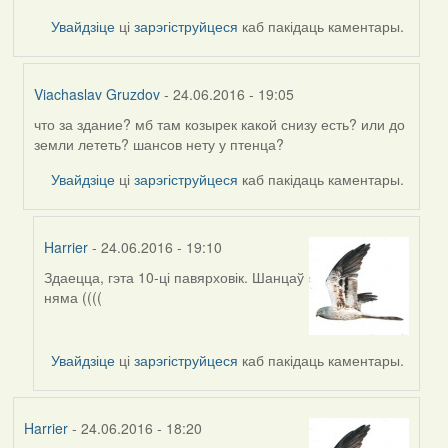
Увайдзіце
ці
зарэгіструйцеся
каб пакідаць каментары.
Viachaslav Gruzdov
- 24.06.2016 - 19:05
что за здание? мб там козырек какой снизу есть? или до
In
земли лететь? шансов нету у птенца?
reply
to
Увайдзіце
ці
зарэгіструйцеся
каб пакідаць каментары.
by
Жанна
(госць)
Harrier
- 24.06.2016 - 19:10
Здаецца, гэта 10-ці павярховік. Шанцаў
In
няма ((((
reply
to
by
Увайдзіце
ці
зарэгіструйцеся
каб пакідаць каментары.
Viachaslav
Gruzdov
Harrier
- 24.06.2016 - 18:20