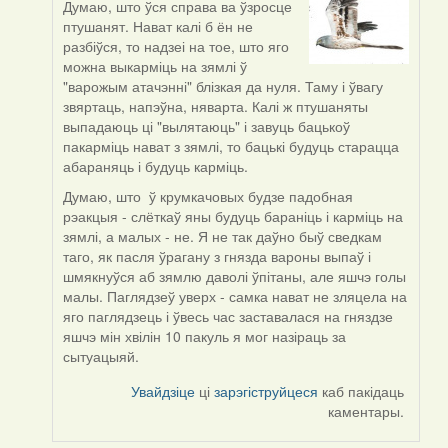
Думаю, што ўся справа ва ўзросце
In
птушанят. Нават калі б ён не
reply
разбіўся, то надзеі на тое, што яго
to
можна выкарміць на зямлі ў
by
"варожым атачэнні" блізкая да нуля. Таму і ўвагу
Дарья
звяртаць, напэўна, няварта. Калі ж птушаняты
выпадаюць ці "вылятаюць" і завуць бацькоў
пакарміць нават з зямлі, то бацькі будуць старацца
абараняць і будуць карміць.
Думаю, што ў крумкачовых будзе падобная
рэакцыя - слёткаў яны будуць бараніць і карміць на
зямлі, а малых - не. Я не так даўно быў сведкам
таго, як пасля ўрагану з гнязда вароны выпаў і
шмякнуўся аб зямлю даволі ўпітаны, але яшчэ голы
малы. Паглядзеў уверх - самка нават не зляцела на
яго паглядзець і ўвесь час заставалася на гняздзе
яшчэ мін хвілін 10 пакуль я мог назіраць за
сытуацыяй.
Увайдзіце
ці
зарэгіструйцеся
каб пакідаць
каментары.