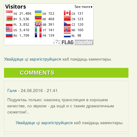
Увайдзіце
ці
зарэгіструйцеся
каб пакідаць каментары.
COMMENTS
Галя
- 24.06.2016 - 21:41
Подумтаь только: наконец трансляция в хорошем
качестве, со звуком - да ещё и с таким драматичным
сюжетом!..
Увайдзіце
ці
зарэгіструйцеся
каб пакідаць каментары.