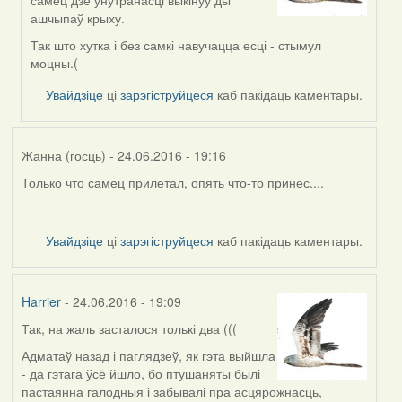
самец дзе ўнутранасці выкінуў ды
to
ашчыпаў крыху.
by
Harrier
Так што хутка і без самкі навучацца есці - стымул
моцны.(
Увайдзіце
ці
зарэгіструйцеся
каб пакідаць каментары.
Жанна (госць)
- 24.06.2016 - 19:16
Только что самец прилетал, опять что-то принес....
Увайдзіце
ці
зарэгіструйцеся
каб пакідаць каментары.
Harrier
- 24.06.2016 - 19:09
Так, на жаль засталося толькі два (((
Адматаў назад і паглядзеў, як гэта выйшла
- да гэтага ўсё йшло, бо птушаняты былі
пастаянна галодныя і забывалі пра асцярожнасць,