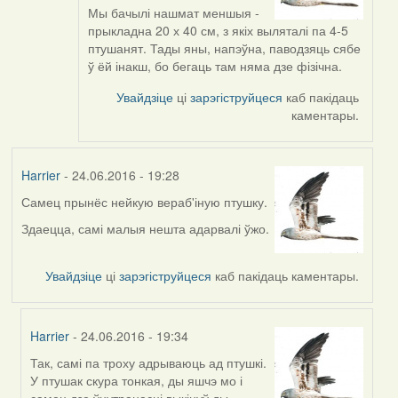
to
Мы бачылі нашмат меншыя -
by
прыкладна 20 х 40 см, з якіх выляталі па 4-5
Viachaslav
птушанят. Тады яны, напэўна, паводзяць сябе
Gruzdov
ў ёй інакш, бо бегаць там няма дзе фізічна.
Увайдзіце
ці
зарэгіструйцеся
каб пакідаць
каментары.
Harrier
- 24.06.2016 - 19:28
Самец прынёс нейкую вераб'іную птушку.
Здаецца, самі малыя нешта адарвалі ўжо.
Увайдзіце
ці
зарэгіструйцеся
каб пакідаць каментары.
Harrier
- 24.06.2016 - 19:34
Так, самі па троху адрываюць ад птушкі.
In
У птушак скура тонкая, ды яшчэ мо і
reply