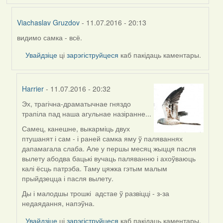
Viachaslav Gruzdov
- 11.07.2016 - 20:13
видимо самка - всё.
In
reply
Увайдзіце
ці
зарэгіструйцеся
каб пакідаць каментары.
to
by
Жанна
Harrier
- 11.07.2016 - 20:32
(госць)
Эх, трагічна-драматычнае гняздо
In
трапіла пад наша агульнае назіранне...
reply
to
Самец, канешне, выкарміць двух
by
птушанят і сам - і раней самка яму ў паляваннях
Viachaslav
дапамагала слаба. Але у першы месяц жыцця пасля
Gruzdov
вылету абодва бацькі вучаць паляванню і ахоўваюць
калі ёсць патрэба. Таму цяжка гэтым малым
прыйдзецца і пасля вылету.
Ды і малодшы трошкі адстае ў развіцці - з-за
недаядання, напэўна.
Увайдзіце
ці
зарэгіструйцеся
каб пакідаць каментары.