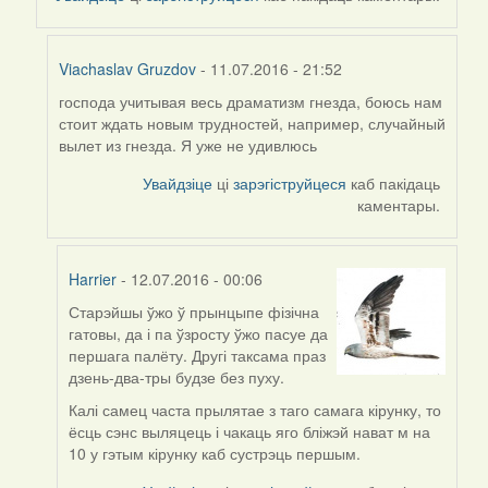
Viachaslav Gruzdov
- 11.07.2016 - 21:52
господа учитывая весь драматизм гнезда, боюсь нам
In
стоит ждать новым трудностей, например, случайный
reply
вылет из гнезда. Я уже не удивлюсь
to
by
Увайдзіце
ці
зарэгіструйцеся
каб пакідаць
Harrier
каментары.
Harrier
- 12.07.2016 - 00:06
Старэйшы ўжо ў прынцыпе фізічна
In
гатовы, да і па ўзросту ўжо пасуе да
reply
першага палёту. Другі таксама праз
to
дзень-два-тры будзе без пуху.
by
Viachaslav
Калі самец часта прылятае з таго самага кірунку, то
Gruzdov
ёсць сэнс выляцець і чакаць яго бліжэй нават м на
10 у гэтым кірунку каб сустрэць першым.