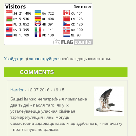
Увайдзіце
ці
зарэгіструйцеся
каб пакідаць каментары.
COMMENTS
Harrier
- 12.07.2016 - 19:15
Бацькі ім ужо непатрэбныя прыкладна
In
два тыдні - пасля таго, як у іх
reply
усталёўваецца ўласная хімічная
to
тэрмарэгуляцыя і яны могуць
by
самастойна адарваць кавалкі ад здабычы ці - напачатку
VoV
- праглынуць яе цалкам.