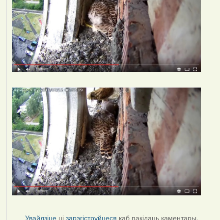
Увайдзіце
ці
зарэгіструйцеся
каб пакідаць каментары.