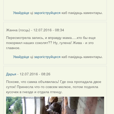
Увайдзіце
ці
зарэгіструйцеся
каб пакідаць каментары.
Жанна (госць)
- 12.07.2016 - 08:34
Пересмотрела запись, и вправду мама.....кто бы еще
покормил наших соколят?? Ну, гулена! Жива - и это
главное.
Увайдзіце
ці
зарэгіструйцеся
каб пакідаць каментары.
Дарья
- 12.07.2016 - 08:26
Похоже, что самка объявилась! Где она пропадала двое
суток! Принесла что-то совсем мелкое, потом подняла
кусочек в гнезде и отдала птенцу.