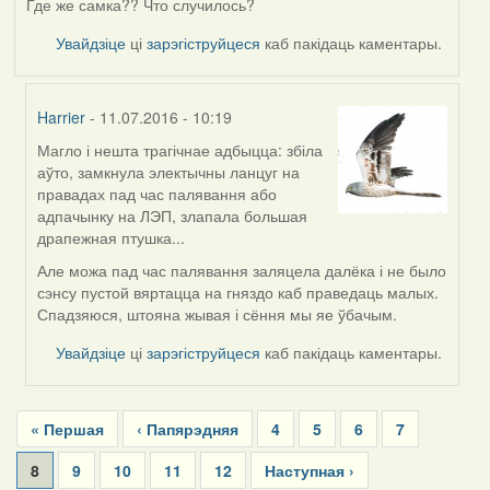
Где же самка?? Что случилось?
Увайдзіце
ці
зарэгіструйцеся
каб пакідаць каментары.
Harrier
- 11.07.2016 - 10:19
Магло і нешта трагічнае адбыцца: збіла
In
аўто, замкнула электычны ланцуг на
reply
правадах пад час палявання або
to
адпачынку на ЛЭП, злапала большая
by
драпежная птушка...
Жанна
(госць)
Але можа пад час палявання заляцела далёка і не было
сэнсу пустой вяртацца на гняздо каб праведаць малых.
Спадзяюся, штояна жывая і сёння мы яе ўбачым.
Увайдзіце
ці
зарэгіструйцеся
каб пакідаць каментары.
Pagination
First
« Першая
Previous
‹ Папярэдняя
Page
4
Page
5
Page
6
Page
7
page
page
Current
8
Page
9
Page
10
Page
11
Page
12
Next
Наступная ›