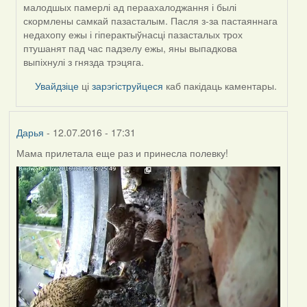
малодшых памерлі ад пераахалоджання і былі
скормлены самкай пазасталым. Пасля з-за пастаяннага
недахопу ежы і гіперактыўнасці пазасталых трох
птушанят пад час падзелу ежы, яны выпадкова
выпіхнулі з гнязда трэцяга.
Увайдзіце
ці
зарэгіструйцеся
каб пакідаць каментары.
Дарья
- 12.07.2016 - 17:31
Мама прилетала еще раз и принесла полевку!