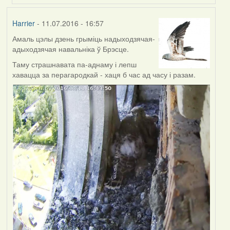
Harrier
- 11.07.2016 - 16:57
Амаль цэлы дзень грыміць надыходзячая-
адыходзячая навальніка ў Брэсце.
Таму страшнавата па-аднаму і лепш
хавацца за перагародкай - хаця б час ад часу і разам.