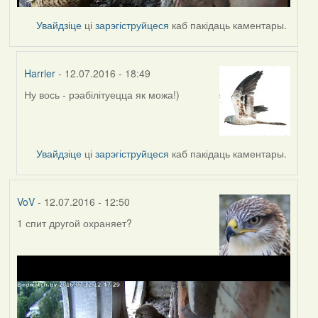
Увайдзіце
ці
зарэгіструйцеся
каб пакідаць каментары.
Harrier
- 12.07.2016 - 18:49
Ну вось - рэабілітуецца як можа!)
In
reply
to
by
Увайдзіце
ці
зарэгіструйцеся
каб пакідаць каментары.
Дарья
VoV
- 12.07.2016 - 12:50
1 спит другой охраняет?