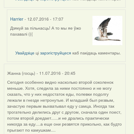
Harrier
- 12.07.2016 - 17:07
Дзякуй за пільнасць! А то мы яе ўжо
In
пахавалі (((
reply
to
by
Увайдзіце
ці
зарэгіструйцеся
каб пакідаць каментары.
Дарья
Жанна (госць)
- 11.07.2016 - 20:45
Сегодня особенно видно насколько второй соколенок
меньше. Хотя, следила за ними постоянно и не могу
сказать, что у них недостаток еды, полевки подолгу
лежали в гнезде нетронутые. И младший был резвым,
зачастую первым выхватывал еду у самца. Иногда так
трогательно делились друг с другом, сначала один поест,
потом второй доедает......и не дрались практически
никогда за еду....а еще они резвятся прикольно, как будто
прыгают по камушкам....