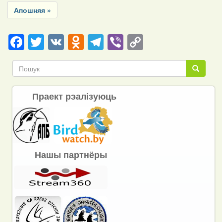
page
page
Last
Апошняя »
page
Facebook
Twitter
VK
Odnoklassniki
Telegram
Viber
Copy
Link
Пошук
Пошук
Праект рэалізуюць
Нашы партнёры