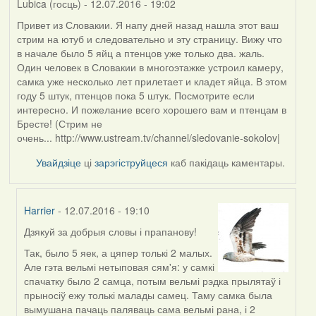
Lubica (госць)
- 12.07.2016 - 19:02
Привет из Словакии. Я напу дней назад нашла этот ваш
стрим на ютуб и следовательно и эту страницу. Вижу что
в начале было 5 яйц а птенцов уже только два. жаль.
Один человек в Словакии в многоэтажке устроил камеру,
самка уже несколько лет прилетает и кладет яйца. В этом
году 5 штук, птенцов пока 5 штук. Посмотрите если
интересно. И пожелание всего хорошего вам и птенцам в
Бресте! (Стрим не
очень... http://www.ustream.tv/channel/sledovanie-sokolov|
Увайдзіце
ці
зарэгіструйцеся
каб пакідаць каментары.
Harrier
- 12.07.2016 - 19:10
Дзякуй за добрыя словы і прапанову!
In
reply
Так, было 5 яек, а цяпер толькі 2 малых.
to
Але гэта вельмі нетыповая сям'я: у самкі
by
спачатку было 2 самца, потым вельмі рэдка прылятаў і
Lubica
прыносіў ежу толькі малады самец. Таму самка была
(госць)
вымушана пачаць паляваць сама вельмі рана, і 2