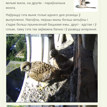
вельмі мала, на другім - параўнальна
многа.
Наўрацці гэта вынік толькі аднаго дня розніцы ў
вылупленні. Напэўна, першы малы больш актыўны і
з'ядае больш прынесенай бацькамі ежы, другі - адстае і ў
гэтым, таму гэта так заўважна бачна і ў развіцці апярэння.