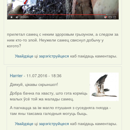
прилетал самец с неким здоровым грызуном, а следом за
ним кто-то злой. Неужели самец свиснул добычу у
когото?
Увайдзіце
ці
зарэгіструйцеся
каб пакідаць каментары.
Harrier
- 11.07.2016 - 18:36
Дзякуй, цікавы скрыншот!
In
reply
Добра бачна па хвасту, што гэта корміць
to
малых ўсё той жа малады самец.
by
А пагнацца за ім магло птушаня з суседняга гнязда -
Viachaslav
там яны таксама галодныя могуць быць.
Gruzdov
Увайдзіце
ці
зарэгіструйцеся
каб пакідаць каментары.