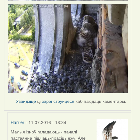
Увайдзіце
ці
зарэгіструйцеся
каб пакідаць каментары.
Harrier
- 11.07.2016 - 18:34
Малыя ізноў галадаюць - пачалі
In
пастаянна пішчаць-прасіць ежу. Але