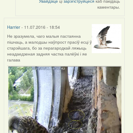
Увайдзіце
ці
зарэгіструйцеся
каб пакідаць
каментары.
Harrier
- 11.07.2016 - 18:54
Не зразумела, чаго малыя пастаянна
пішчаць, а малодшы наўпрост прасіў есці ў
старэйшага, бо за перагародкай ляжыць
неадаедзеная задняя частка палёўкі і яе
галава