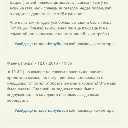
Бацькі (толькі) прыносяць здабычу і самка - калі ў яе
ёсць на гэта час - сочыць за гняздом недзе побач, каб
выпадковы драпежнік не з'еў птушанят.
Але на гэтым гняздзе ўсё больш складана было і ёсць.
Тут бацькі (самка) вымушаная пачаць пакідаць іх на
самастойнае выжыванне нашмат раней, чым трэба.(
Увайдзіце
ці
зарэгіструйцеся
каб пакідаць каментары.
Жанна (госць)
- 12.07.2016 - 19:05
в 19-32 ( на камере не совсем правильное время)
прилетела самка, полевку принесла....повоевала с
младшим, тот хотел отобрать и начала кормить! Это надо
было видеть! Старший на заднем плане был в
недоумении...но младшего покормила....да сама
перекусила
Увайдзіце
ці
зарэгіструйцеся
каб пакідаць каментары.