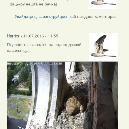
reply
бацькоў нешта не бачна(
to
by
Увайдзіце
ці
зарэгіструйцеся
каб пакідаць каментары.
Harrier
Harrier
- 11.07.2016 - 11:55
Птушаняты схаваліся ад надыходзячай
навальніцы: