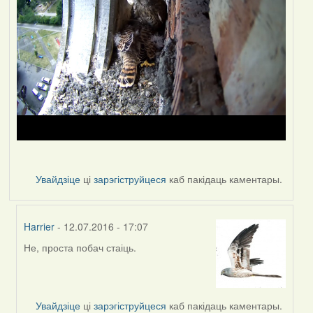
Увайдзіце
ці
зарэгіструйцеся
каб пакідаць каментары.
Harrier
- 12.07.2016 - 17:07
Не, проста побач стаіць.
In
reply
to
by
Увайдзіце
ці
зарэгіструйцеся
каб пакідаць каментары.
VoV