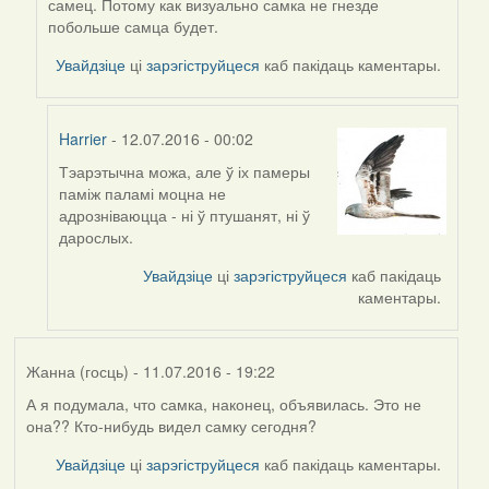
самец. Потому как визуально самка не гнезде
reply
побольше самца будет.
to
by
Увайдзіце
ці
зарэгіструйцеся
каб пакідаць каментары.
Harrier
Harrier
- 12.07.2016 - 00:02
Тэарэтычна можа, але ў іх памеры
In
паміж паламі моцна не
reply
адрозніваюцца - ні ў птушанят, ні ў
to
дарослых.
by
Viachaslav
Увайдзіце
ці
зарэгіструйцеся
каб пакідаць
Gruzdov
каментары.
Жанна (госць)
- 11.07.2016 - 19:22
А я подумала, что самка, наконец, объявилась. Это не
она?? Кто-нибудь видел самку сегодня?
Увайдзіце
ці
зарэгіструйцеся
каб пакідаць каментары.