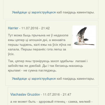
Увайдзіце
ці
зарэгіструйцеся
каб пакідаць каментары.
Harrier
- 11.07.2016 - 21:42
Тут можа быць прычына не ў недахопе
In
ежы цяпер ці апошнія дні, а менавіта
reply
першы тыдзень, калі ежы на ўсіх яўна не
to
хапала. Першы перанёс гэта лепш за
by
ўсіх.
Жанна
(госць)
Так, цяпер яны трэніруюць захоп здабычы лапамі і
забойства яе дзюбай. Ды і так бегаюць-махаюць
крыламі - не сумна паглядзець.
Увайдзіце
ці
зарэгіструйцеся
каб пакідаць каментары.
Viachaslav Gruzdov
- 11.07.2016 - 21:47
а не может быть - здоровый птенец - самка, мелкий -
In