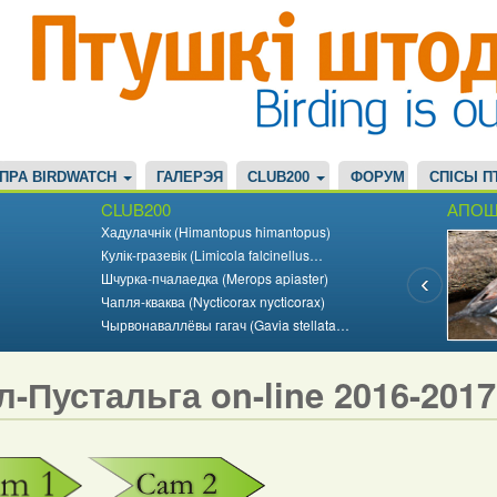
ПРА BIRDWATCH
ГАЛЕРЭЯ
CLUB200
ФОРУМ
СПІСЫ П
CLUB200
АПОШ
Хадулачнік (Himantopus himantopus)
Кулік-гразевік (Limicola falcinellus…
Шчурка-пчалаедка (Merops apiaster)
Чапля-кваква (Nycticorax nycticorax)
Чырвонаваллёвы гагач (Gavia stellata…
л-Пустальга on-line 2016-201