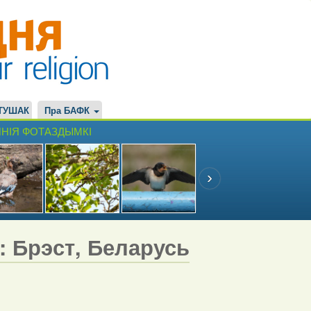
ТУШАК
Пра БАФК
НІЯ ФОТАЗДЫМКІ
7: Брэст, Беларусь