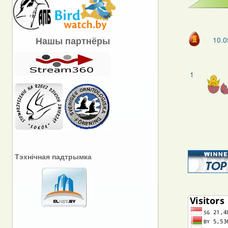
Нашы партнёры
10.0
1
Тэхнічная падтрымка