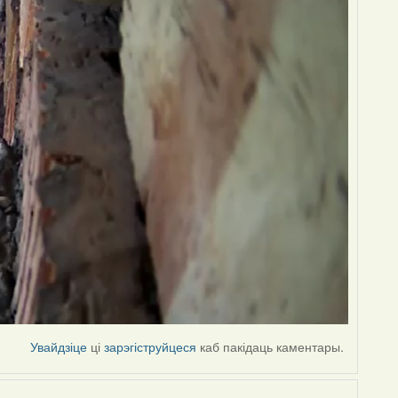
Увайдзіце
ці
зарэгіструйцеся
каб пакідаць каментары.