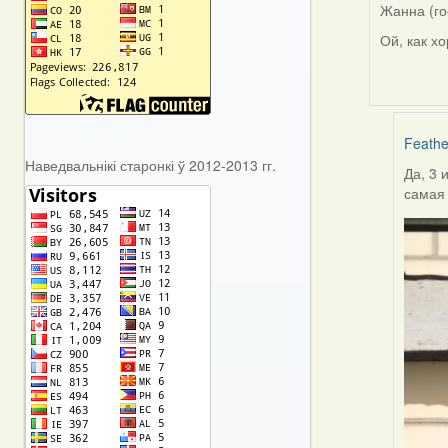
Жанна (го
Ой, как х
Feathe
Наведвальнікі старонкі ў 2012-2013 гг.
Да, 3 
In
самая 
reply
to
by
Жанн
(госць