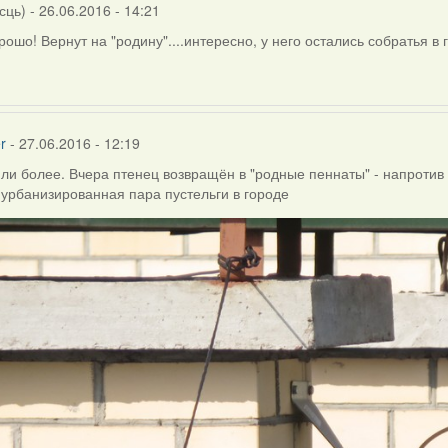
сць)
- 26.06.2016 - 14:21
орошо! Вернут на "родину"....интересно, у него остались собратья в 
r
- 27.06.2016 - 12:19
или более. Вчера птенец возвращён в "родные пеннаты" - напротив Т
урбанизированная пара пустельги в городе
а
)