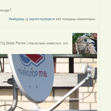
гнезде?
Увайдзіце
ці
зарэгіструйцеся
каб пакідаць каментары.
Ц Didas Persia ) Насколько известно, это