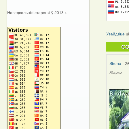
Наведвальнікі старонкі ў 2013 г.
Увайдзіце
ц
C
Sirena
- 2
Жарко