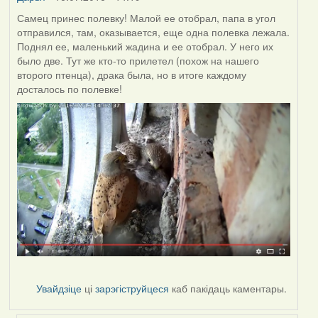
Самец принес полевку! Малой ее отобрал, папа в угол
отправился, там, оказывается, еще одна полевка лежала.
Поднял ее, маленький жадина и ее отобрал. У него их
было две. Тут же кто-то прилетел (похож на нашего
второго птенца), драка была, но в итоге каждому
досталось по полевке!
Увайдзіце
ці
зарэгіструйцеся
каб пакідаць каментары.