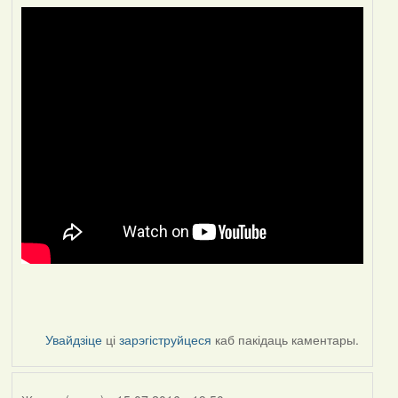
Увайдзіце
ці
зарэгіструйцеся
каб пакідаць каментары.