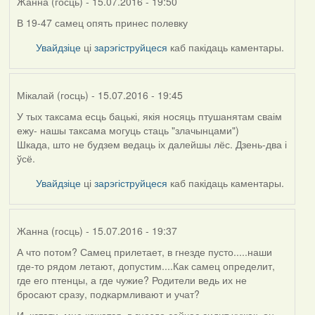
Жанна (госць)
- 15.07.2016 - 19:50
В 19-47 самец опять принес полевку
Увайдзіце
ці
зарэгіструйцеся
каб пакідаць каментары.
Мікалай (госць)
- 15.07.2016 - 19:45
У тых таксама есць бацькі, якія носяць птушанятам сваім
ежу- нашы таксама могуць стаць "злачынцами")
Шкада, што не будзем ведаць іх далейшы лёс. Дзень-два і
ўсё.
Увайдзіце
ці
зарэгіструйцеся
каб пакідаць каментары.
Жанна (госць)
- 15.07.2016 - 19:37
А что потом? Самец прилетает, в гнезде пусто.....наши
где-то рядом летают, допустим....Как самец определит,
где его птенцы, а где чужие? Родители ведь их не
бросают сразу, подкармливают и учат?
И, кстати, мне кажется, в гнезде сейчас сидит чужак, он