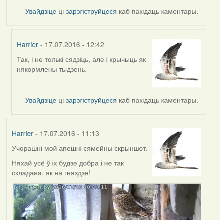
Увайдзіце
ці
зарэгіструйцеся
каб пакідаць каментары.
Harrier
- 17.07.2016 - 12:42
Так, і не толькі сядзіць, але і крычыць як
In
някормлены тыдзень.
reply
to
by
Увайдзіце
ці
зарэгіструйцеся
каб пакідаць каментары.
VoV
Harrier
- 17.07.2016 - 11:13
Учорашні мой апошні сямейны скрыншот.
Няхай усё ў іх будзе добра і не так
складана, як на гняздзе!