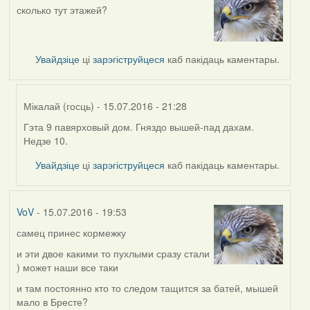
сколько тут этажей?
Увайдзіце
ці
зарэгіструйцеся
каб пакідаць каментары.
Мікалай (госць)
- 15.07.2016 - 21:28
Гэта 9 павярховый дом. Гняздо вышей-пад дахам.
In
Недзе 10.
reply
to
Увайдзіце
ці
зарэгіструйцеся
каб пакідаць каментары.
by
VoV
VoV
- 15.07.2016 - 19:53
самец принес кормежку
и эти двое какими то пухлыми сразу стали
) может наши все таки
и там постоянно кто то следом тащится за батей, мышей
мало в Бресте?