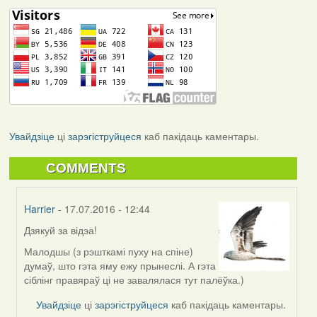
Увайдзіце
ці
зарэгіструйцеся
каб пакідаць каментары.
COMMENTS
Harrier
- 17.07.2016 - 12:44
Дзякуй за відэа!
In
reply
Малодшы (з рэшткамі пуху на спіне)
to
думаў, што гэта яму ежу прынеслі. А гэта
by
сіблінг правяраў ці не завалялася тут палёўка.)
VoV
Увайдзіце
ці
зарэгіструйцеся
каб пакідаць каментары.