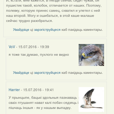
пушистик такой, колобок, отличается от наших. Поэтому,
полевку, которую принес самец, схватил и улетел с ней
наш второй. Могу и ошибаться, в этой каше-малаше
сейчас трудно разобраться.
Увайдзіце
ці
зарэгіструйцеся
каб пакідаць каментары.
VoV
- 15.07.2016 - 19:39
я тоже так думаю, пухлого не видно
In
reply
to
by
Увайдзіце
ці
зарэгіструйцеся
каб пакідаць каментары.
Жанна
(госць)
Harrier
- 15.07.2016 - 19:41
У прынцыпе, бацькі здольныя пазнаваць
In
сваіх птушанят нават калі побач сядзяць і
reply
пішчаць іншыя - як у нашым выпадку.
to