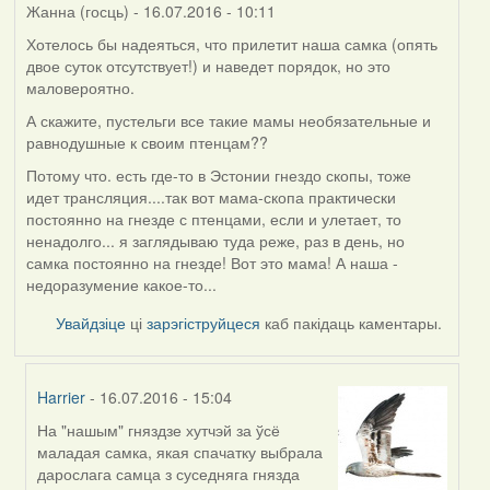
Жанна (госць)
- 16.07.2016 - 10:11
Хотелось бы надеяться, что прилетит наша самка (опять
двое суток отсутствует!) и наведет порядок, но это
маловероятно.
А скажите, пустельги все такие мамы необязательные и
равнодушные к своим птенцам??
Потому что. есть где-то в Эстонии гнездо скопы, тоже
идет трансляция....так вот мама-скопа практически
постоянно на гнезде с птенцами, если и улетает, то
ненадолго... я заглядываю туда реже, раз в день, но
самка постоянно на гнезде! Вот это мама! А наша -
недоразумение какое-то...
Увайдзіце
ці
зарэгіструйцеся
каб пакідаць каментары.
Harrier
- 16.07.2016 - 15:04
На "нашым" гняздзе хутчэй за ўсё
In
маладая самка, якая спачатку выбрала
reply
дарослага самца з суседняга гнязда
to