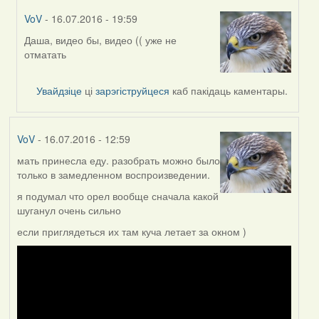
VoV
- 16.07.2016 - 19:59
Даша, видео бы, видео (( уже не
In
отматать
reply
to
by
Увайдзіце
ці
зарэгіструйцеся
каб пакідаць каментары.
Дарья
VoV
- 16.07.2016 - 12:59
мать принесла еду. разобрать можно было
только в замедленном воспроизведении.
я подумал что орел вообще сначала какой
шуганул очень сильно
если приглядеться их там куча летает за окном )