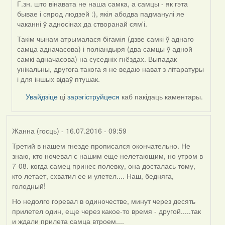
Г.зн. што вінавата не наша самка, а самцы - як гэта
бывае і сярод людзей :), якія абодва падманулі яе
чаканні ў адносінах да створанай сям'і.
Такім чынам атрымалася бігамія (дзве самкі ў аднаго
самца адначасова) і поліандыря (два самцы ў адной
самкі адначасова) на суседніх гнёздах. Выпадак
унікальны, другога такога я не ведаю нават з літаратуры
і для іншых відаў птушак.
Увайдзіце
ці
зарэгіструйцеся
каб пакідаць каментары.
Жанна (госць)
- 16.07.2016 - 09:59
Третий в нашем гнезде прописался окончательно. Не
знаю, кто ночевал с нашим еще нелетающим, но утром в
7-08. когда самец принес полевку, она досталась тому,
кто летает, схватил ее и улетел.... Наш, бедняга,
голодный!
Но недолго горевал в одиночестве, минут через десять
прилетел один, еще через какое-то время - другой.....так
и ждали прилета самца втроем....