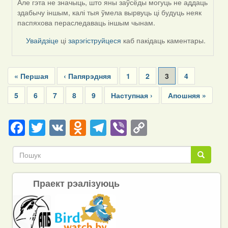
by
Але гэта не значыць, што яны заўсёды могуць не аддаць
Жанна
здабычу іншым, калі тыя ўмела вырвуць ці будуць неяк
(госць)
паспяхова пераследаваць іншым чынам.
Увайдзіце
ці
зарэгіструйцеся
каб пакідаць каментары.
Pagination
First
« Першая
Previous
‹ Папярэдняя
Page
1
Page
2
Current
3
Page
4
page
page
page
Page
5
Page
6
Page
7
Page
8
Page
9
Next
Наступная ›
Last
Апошняя »
page
page
Facebook
Twitter
VK
Odnoklassniki
Telegram
Viber
Copy
Link
Пошук
Пошук
Праект рэалізуюць