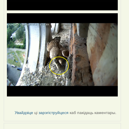
Увайдзіце
ці
зарэгіструйцеся
каб пакідаць каментары.