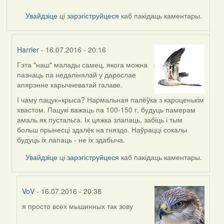
Увайдзіце
ці
зарэгіструйцеся
каб пакідаць каментары.
Harrier
- 16.07.2016 - 20:16
Гэта "наш" малады самец, якога можна
In
пазнаць па недалінялай у дарослае
reply
апярэнне карычневатай галаве.
to
by
І чаму пацук=крыса? Нармальная палёўка з кароценькім
VoV
хвастом. Пацукі важаць па 100-150 г, будуць памерам
амаль як пустальга. Іх цяжка злапаць, забіць і тым
больш прынесці здалёк на гняздо. Наўрацці сокалы
будуць іх лапаць - не іх здабыча.
Увайдзіце
ці
зарэгіструйцеся
каб пакідаць каментары.
VoV
- 16.07.2016 - 20:38
я просто всех мышинных так зову
In
reply