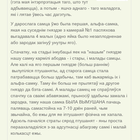
(гэта мая інтэрпрэтацыя таго, што тут
by
адбываецца), а потым - яшчэ аднаго - таго маладога,
Жанна
які і лятае ўвесь час дагэтуль.
(госць)
У дарослага самца ўжо была першая, альфа-самка,
якая на суседнім гняздзе з камерай №1 паспяхова
выгадавала 4 малых (адно яйка было незаплодненае
або зародак загінуў унутры яго).
Спачатку, на стадыі інкубацыі яек на "нашым" гняздзе
нашу самку кармілі абодва - і стары, і малады самцы.
Але калі на яго першым гняздзе (больш раннім)
вылупіліся птушаняты, ад старога самца стала
патрабавацца больш здабычы, там каб выкарміць іх і
альфа-самку. Таму ён больш не прылятаў на другое
гняздо да бэта-самкі. А малады самец не спраўляўся
спачтку са сваімі абавязкамі, прыносіў здабычы замала і
зарэдка, таму наша самка БЫЛА ВЫМУШАНА пачаць
паляваць самастойна на 7-10 дзён раней, чым
звычайна, бо ежы для яе іптушанят фізічна не хапала.
Адсюль пачаліся страты сярод птушанят - яны проста
пераахаладзіліся з-за адсутнасці абагрэву самкі і малай
колькасцт ежы.