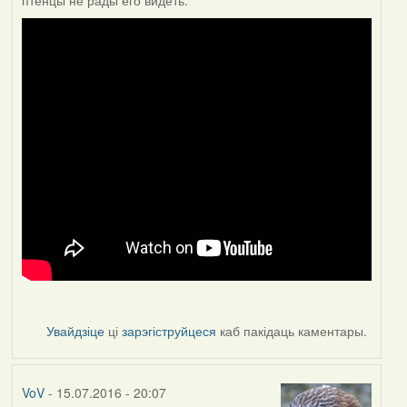
птенцы не рады его видеть.
Увайдзіце
ці
зарэгіструйцеся
каб пакідаць каментары.
VoV
- 15.07.2016 - 20:07