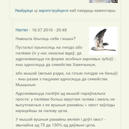
to
by
Увайдзіце
ці
зарэгіструйцеся
каб пакідаць каментары.
Harrier
Harrier
- 16.07.2016 - 20:48
Навошта блытаць сябе і іншых?
In
reply
Пустальгі прыносяць на гняздо або
to
палёвак (іх у нас некалькі відаў, да
by
адрозніваюцца па форме асобных карнявых зубоў) -
VoV
яны адносяцца да сямейства Хамячыныя,
або мышэй (вельмі рэдка, на гэтым гняздзе не бачыў)
- яны разам з пацукамі адносяцца да сямейства
Мышыныя.
Адрозніваюцца палёўкі ад мышэй параўнальна
проста: у палёвак больш акруглая галава і амаль не
высутпаючыя з яе вушныя ракавіны + хвост заўсёды
карацейшы за палову цела.
У мышэй вушныя ракавіны вялікія і доўгі хвост -
звычайна ад 75 да 130% ад даўжыні цела.