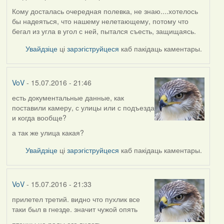
Кому досталась очередная полевка, не знаю....хотелось
бы надеяться, что нашему нелетающему, потому что
бегал из угла в угол с ней, пытался съесть, защищаясь.
Увайдзіце
ці
зарэгіструйцеся
каб пакідаць каментары.
VoV
- 15.07.2016 - 21:46
есть документальные данные, как
поставили камеру, с улицы или с подъезда
и когда вообще?
а так же улица какая?
Увайдзіце
ці
зарэгіструйцеся
каб пакідаць каментары.
VoV
- 15.07.2016 - 21:33
прилетел третий. видно что пухлик все
таки был в гнезде. значит чужой опять