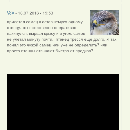
VoV
- 16.07.2016 - 19:53
прилетал самец к оставшемуся одному
птенцу. тот естественно оперативно
накинулся, вырвал крысу и в угол. самец
не улетал минуту почти, птенец тресся еще долго. Я так
понял это чужой самец или уже не определить? или
просто птенцы отвыкают быстро от предков?