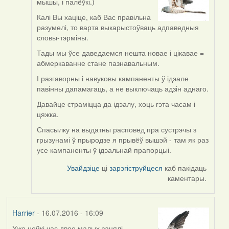
мышы, і палёўкі.)
reply
to
Калі Вы хаціце, каб Вас правільна
by
разумелі, то варта выкарыстоўваць адпаведныя
VoV
словы-тэрміны.
Тады мы ўсе даведаемся нешта новае і цікавае =
абмеркаванне стане пазнавальным.
І разгаворны і навуковы кампаненты ў ідэале
павінны дапамагаць, а не выключаць адзін аднаго.
Давайце страміцца да ідэалу, хоць гэта часам і
цяжка.
Спасылку на выдатны расповед пра сустрэчы з
грызунамі ў прыродзе я прывёў вышэй - там як раз
усе кампаненты ў ідэальнай прапорцыі.
Увайдзіце
ці
зарэгіструйцеся
каб пакідаць
каментары.
Harrier
- 16.07.2016 - 16:09
Ужо нейкі час двое малых занялі