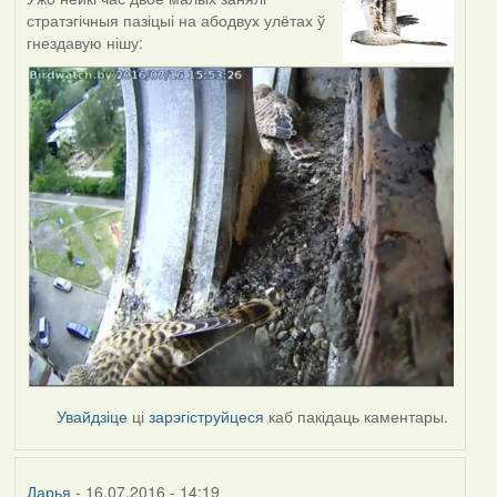
стратэгічныя пазіцыі на абодвух улётах ў
гнездавую нішу:
Увайдзіце
ці
зарэгіструйцеся
каб пакідаць каментары.
Дарья
- 16.07.2016 - 14:19