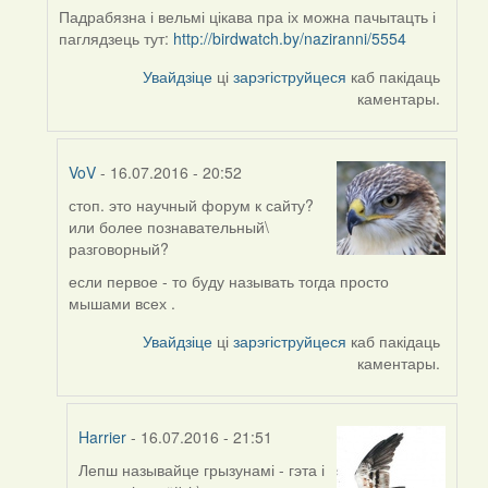
Падрабязна і вельмі цікава пра іх можна пачытацть і
паглядзець тут:
http://birdwatch.by/naziranni/5554
Увайдзіце
ці
зарэгіструйцеся
каб пакідаць
каментары.
VoV
- 16.07.2016 - 20:52
стоп. это научный форум к сайту?
In
или более познавательный\
reply
разговорный?
to
by
если первое - то буду называть тогда просто
Harrier
мышами всех .
Увайдзіце
ці
зарэгіструйцеся
каб пакідаць
каментары.
Harrier
- 16.07.2016 - 21:51
Лепш называйце грызунамі - гэта і
In