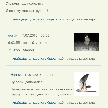
Улетели наши соколята!
И почему мне так грустно?!
Увайдзіце
ці
зарэгіструйцеся
каб пакідаць каментары.
gostik
- 17.07.2016 - 08:38
6:03:55 - первый улетел
In
reply
7:10:55 - второй
to
Увайдзіце
ці
зарэгіструйцеся
каб пакідаць каментары.
by
Жанна
(госць)
Harrier
- 17.07.2016 - 10:51
Ну вось і дачакаліся!
In
reply
Цяпер залёты птушанят на гняздо калі і
to
будуць, то выпадковыя і на нядоўгі час.
by
Увайдзіце
ці
зарэгіструйцеся
каб пакідаць каментары.
gostik