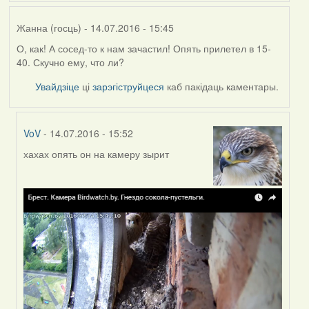
Жанна (госць)
- 14.07.2016 - 15:45
О, как! А сосед-то к нам зачастил! Опять прилетел в 15-
40. Скучно ему, что ли?
Увайдзіце
ці
зарэгіструйцеся
каб пакідаць каментары.
VoV
- 14.07.2016 - 15:52
хахах опять он на камеру зырит
In
reply
to
by
Жанна
(госць)