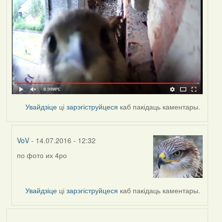
Увайдзіце
ці
зарэгіструйцеся
каб пакідаць каментары.
VoV
- 14.07.2016 - 12:32
по фото их 4ро
In
reply
to
by
Увайдзіце
ці
зарэгіструйцеся
каб пакідаць каментары.
Дарья