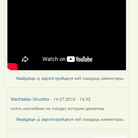
Увайдзіце
ці
зарэгіструйцеся
каб пакідаць каментары.
Viachaslav Gruzdov
- 14.07.2016 - 14:32
опять нахлебник на гнезде) история циклична
In
reply
Увайдзіце
ці
зарэгіструйцеся
каб пакідаць каментары.
to
by
VoV