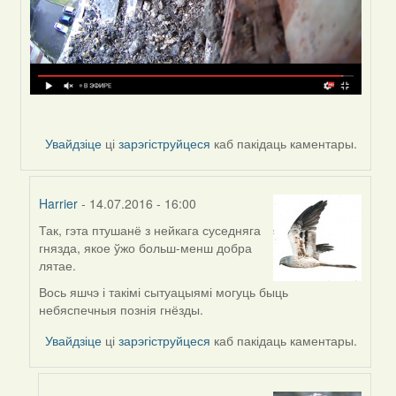
Увайдзіце
ці
зарэгіструйцеся
каб пакідаць каментары.
Harrier
- 14.07.2016 - 16:00
Так, гэта птушанё з нейкага суседняга
In
гнязда, якое ўжо больш-менш добра
reply
лятае.
to
by
Вось яшчэ і такімі сытуацыямі могуць быць
VoV
небяспечныя познія гнёзды.
Увайдзіце
ці
зарэгіструйцеся
каб пакідаць каментары.