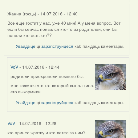
Жанна (госць)
- 14.07.2016 - 12:40
Все еще гостит у нас, уже 40 мин! А у меня вопрос. Вот
если бы сейчас появился кто-то из родителей, они бы
поняли кто есть кто??
Увайдзіце
ці
зарэгіструйцеся
каб пакідаць каментары.
VoV
- 14.07.2016 - 12:44
родители приохренели немного бы.
In
reply
мне кажется это тот который выпал типа.
to
его выкормили
by
Увайдзіце
ці
зарэгіструйцеся
каб пакідаць каментары.
Жанна
(госць)
VoV
- 14.07.2016 - 12:28
кто принес жратву и кто летел за ним?