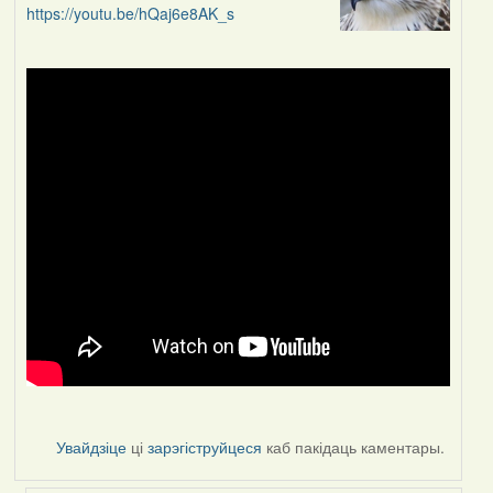
https://youtu.be/hQaj6e8AK_s
Увайдзіце
ці
зарэгіструйцеся
каб пакідаць каментары.