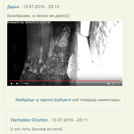
Дарья
- 13.07.2016 - 23:10
Безобразие, в своем же доме)))
Увайдзіце
ці
зарэгіструйцеся
каб пакідаць каментары.
Viachaslav Gruzdov
- 13.07.2016 - 23:11
)) это пять баллов из пяти)
In