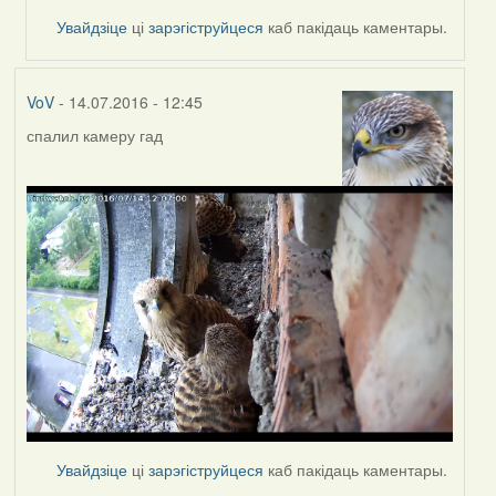
Увайдзіце
ці
зарэгіструйцеся
каб пакідаць каментары.
VoV
- 14.07.2016 - 12:45
спалил камеру гад
Увайдзіце
ці
зарэгіструйцеся
каб пакідаць каментары.