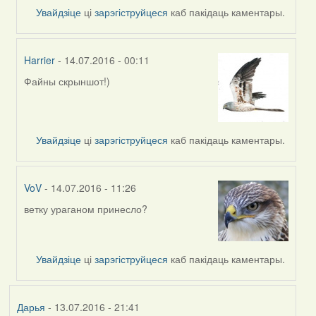
reply
Увайдзіце
ці
зарэгіструйцеся
каб пакідаць каментары.
to
by
Дарья
Harrier
- 14.07.2016 - 00:11
Файны скрыншот!)
In
reply
to
by
Увайдзіце
ці
зарэгіструйцеся
каб пакідаць каментары.
Дарья
VoV
- 14.07.2016 - 11:26
ветку ураганом принесло?
In
reply
to
by
Увайдзіце
ці
зарэгіструйцеся
каб пакідаць каментары.
Дарья
Дарья
- 13.07.2016 - 21:41