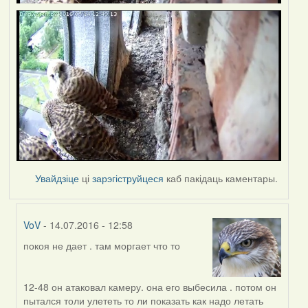
Увайдзіце
ці
зарэгіструйцеся
каб пакідаць каментары.
VoV
- 14.07.2016 - 12:58
покоя не дает . там моргает что то
In
reply
to
12-48 он атаковал камеру. она его выбесила . потом он
by
пытался толи улететь то ли показать как надо летать
Дарья