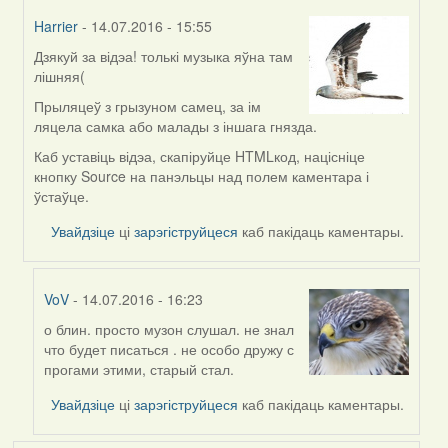
Harrier
- 14.07.2016 - 15:55
Дзякуй за відэа! толькі музыка яўна там
In
лішняя(
reply
to
Прыляцеў з грызуном самец, за ім
by
ляцела самка або малады з іншага гнязда.
VoV
Каб уставіць відэа, скапіруйце HTMLкод, націсніце
кнопку Source на панэльцы над полем каментара і
ўстаўце.
Увайдзіце
ці
зарэгіструйцеся
каб пакідаць каментары.
VoV
- 14.07.2016 - 16:23
о блин. просто музон слушал. не знал
In
что будет писаться . не особо дружу с
reply
прогами этими, старый стал.
to
by
Увайдзіце
ці
зарэгіструйцеся
каб пакідаць каментары.
Harrier