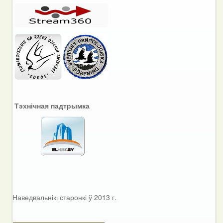
Тэхнічная падтрымка
Наведвальнікі старонкі ў 2013 г.