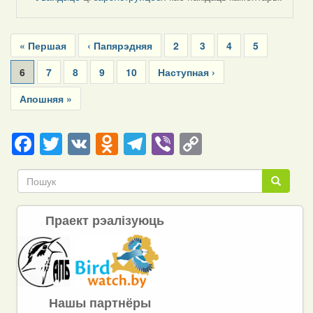
Pagination
First
« Першая
Previous
‹ Папярэдняя
Page
2
Page
3
Page
4
Page
5
page
page
Current
6
Page
7
Page
8
Page
9
Page
10
Next
Наступная ›
page
page
Last
Апошняя »
page
Facebook
Twitter
VK
Odnoklassniki
Telegram
Viber
Copy
Link
Пошук
Пошук
Праект рэалізуюць
Нашы партнёры