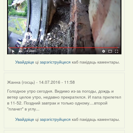
Увайдзіце
ці
зарэгіструйцеся
каб пакідаць каментары.
Жанна (госць)
- 14.07.2016 - 11:58
Голодное утро сегодня. Видимо из-за погоды, дождь и
ветер целое утро, недавно прекратился. И папа прилетел
в 11-52. Поздний завтрак и только одному....второй
"плачет" в углу...
Увайдзіце
ці
зарэгіструйцеся
каб пакідаць каментары.