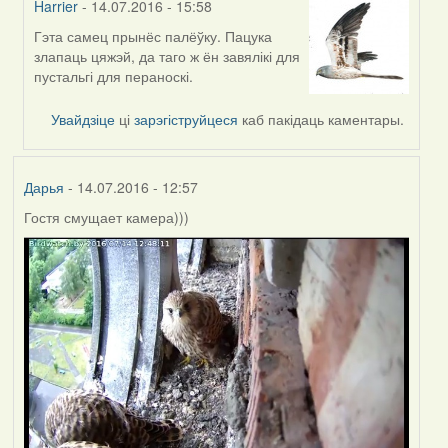
Harrier
- 14.07.2016 - 15:58
Гэта самец прынёс палёўку. Пацука
In
злапаць цяжэй, да таго ж ён завялікі для
reply
пустальгі для пераноскі.
to
by
Увайдзіце
ці
зарэгіструйцеся
каб пакідаць каментары.
VoV
Дарья
- 14.07.2016 - 12:57
Гостя смущает камера)))