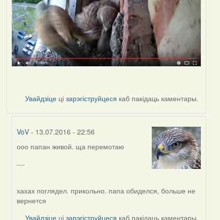
Увайдзіце
ці
зарэгіструйцеся
каб пакідаць каментары.
VoV
- 13.07.2016 - 22:56
ооо папан живой. ща перемотаю
In
reply
__
to
by
Дарья
хахах поглядел. прикольно. папа обиделся, больше не
вернется
Увайдзіце
ці
зарэгіструйцеся
каб пакідаць каментары.