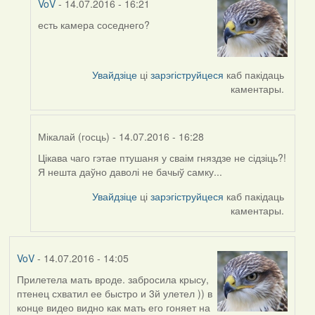
VoV
- 14.07.2016 - 16:21
есть камера соседнего?
In
reply
to
by
Увайдзіце
ці
зарэгіструйцеся
каб пакідаць
Harrier
каментары.
Мікалай (госць)
- 14.07.2016 - 16:28
Цікава чаго гэтае птушаня у сваім гняздзе не сідзіць?!
In
Я нешта даўно даволі не бачыў самку...
reply
to
Увайдзіце
ці
зарэгіструйцеся
каб пакідаць
by
каментары.
Harrier
VoV
- 14.07.2016 - 14:05
Прилетела мать вроде. забросила крысу,
птенец схватил ее быстро и 3й улетел )) в
конце видео видно как мать его гоняет на