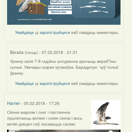
Увайдзіце
ці
зарэгіструйцеся
каб пакідаць каментары.
Barada (госць)
- 07.02.2018 - 21:31
Уранку каля 7-8 гадзiны штодзенна крычыць вераб*iны
In
сычык. Увечары шэрая кугакаўка. Барадатую чуў толькi
reply
ўранку.
to
by
Увайдзіце
ці
зарэгіструйцеся
каб пакідаць каментары.
Harrier
Harrier
- 05.02.2018 - 17:26
Сёння марозік і снег і пастаянна
прылятаюць вялікія і сніяя сінічкі і вось
вялікі дзяцел сеў ласавацца салам: