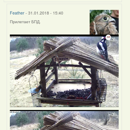
Feather
- 31.01.2018 - 15:40
Прилетает БПД.
In
reply
to
by
Harrier