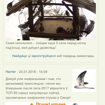
Семкі скончыліся... сініцам хаця б сала перад ноччу
пад'есьці, калі дзяцел дазволіць!
Увайдзіце
ці
зарэгіструйцеся
каб пакідаць каментары.
Harrier
- 24.01.2018 - 16:39
Дзякуй усім назіральнікам і тым, хто
арганізаваў трансляцыю- сёння мы
ўпершыню пасля лета-2017 вярнуліся ў
ТОП-50 самых папулярных сайтаў,
прысвечаных назіранням птушак у Свеце!