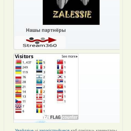
Увайдзіце
ці
зарэгіструйцеся
каб пакідаць каментары.