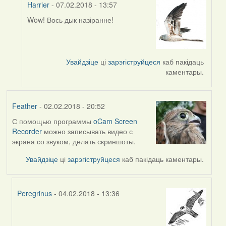
Harrier
- 07.02.2018 - 13:57
Wow! Вось дык назіранне!
In
reply
to
by
Увайдзіце
ці
зарэгіструйцеся
каб пакідаць
Barada
каментары.
(госць)
Feather
- 02.02.2018 - 20:52
С помощью программы
oCam Screen
Recorder
можно записывать видео с
экрана со звуком, делать скриншоты.
Увайдзіце
ці
зарэгіструйцеся
каб пакідаць каментары.
Peregrinus
- 04.02.2018 - 13:36
In
reply