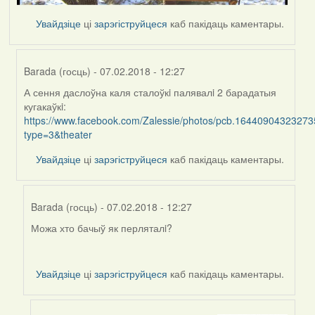
Увайдзіце
ці
зарэгіструйцеся
каб пакідаць каментары.
Barada (госць)
- 07.02.2018 - 12:27
А сення даслоўна каля сталоўкi палявалi 2 барадатыя
In
кугакаўкi:
reply
https://www.facebook.com/Zalessie/photos/pcb.164409043232
to
type=3&theater
by
Harrier
Увайдзіце
ці
зарэгіструйцеся
каб пакідаць каментары.
Barada (госць)
- 07.02.2018 - 12:27
Можа хто бачыў як перляталi?
In
reply
to
Увайдзіце
ці
зарэгіструйцеся
каб пакідаць каментары.
by
Barada
(госць)