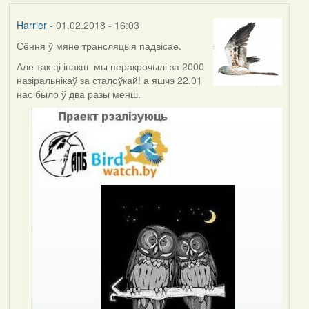
Harrier
- 01.02.2018 - 16:03
Сёння ў мяне трансляцыя падвісае.
Але так ці інакш мы перакрочылі за 2000
назіральнікаў за сталоўкай! а яшчэ 22.01
нас было ў два разы менш.