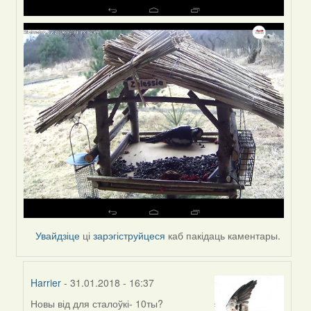
Увайдзіце
ці
зарэгіструйцеся
каб пакідаць каментары.
Harrier
- 31.01.2018 - 16:37
Новы від для сталоўкі- 10ты?
In