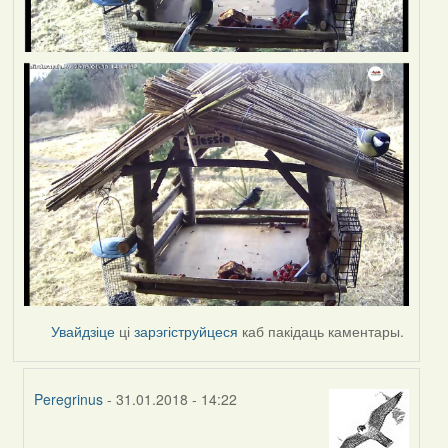
Увайдзіце
ці
зарэгіструйцеся
каб пакідаць каментары.
Peregrinus
- 31.01.2018 - 14:22
In