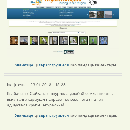
Увайдзіце
ці
зарэгіструйцеся
каб пакідаць каментары.
ina (госць)
- 23.01.2018 - 15:28
Вы бачылі? Сойка так шпурляла дзюбай семкі, што яны
выляталі з кармушкі направа-налева. Гэта яна так
адшуквала хрупкі. Абуральна!
Увайдзіце
ці
зарэгіструйцеся
каб пакідаць каментары.