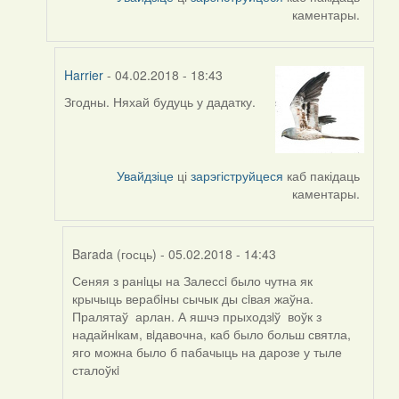
каментары.
Harrier
- 04.02.2018 - 18:43
Згодны. Няхай будуць у дадатку.
In
reply
to
by
Увайдзіце
ці
зарэгіструйцеся
каб пакідаць
Peregrinus
каментары.
Barada (госць)
- 05.02.2018 - 14:43
Сеняя з ранiцы на Залессi было чутна як
In
крычыць верабiны сычык ды сiвая жаўна.
reply
Пралятаў арлан. А яшчэ прыходзiў воўк з
to
надайнiкам, вiдавочна, каб было больш святла,
by
яго можна было б пабачыць на дарозе у тыле
Harrier
сталоўкi