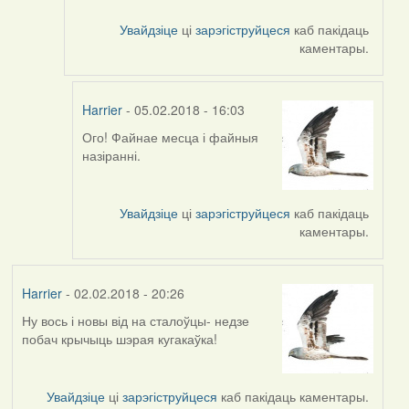
Увайдзіце
ці
зарэгіструйцеся
каб пакідаць
каментары.
Harrier
- 05.02.2018 - 16:03
Ого! Файнае месца і файныя
In
назіранні.
reply
to
by
Увайдзіце
ці
зарэгіструйцеся
каб пакідаць
Barada
каментары.
(госць)
Harrier
- 02.02.2018 - 20:26
Ну вось і новы від на сталоўцы- недзе
побач крычыць шэрая кугакаўка!
Увайдзіце
ці
зарэгіструйцеся
каб пакідаць каментары.