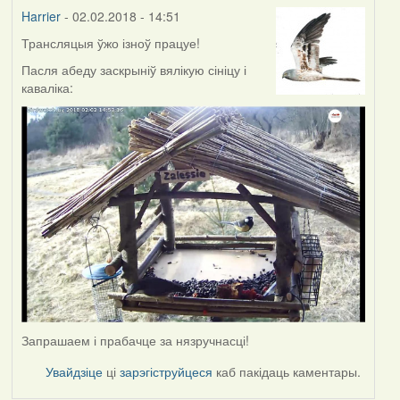
Harrier
- 02.02.2018 - 14:51
Трансляцыя ўжо ізноў працуе!
Пасля абеду заскрыніў вялікую сініцу і
каваліка:
Запрашаем і прабачце за нязручнасці!
Увайдзіце
ці
зарэгіструйцеся
каб пакідаць каментары.