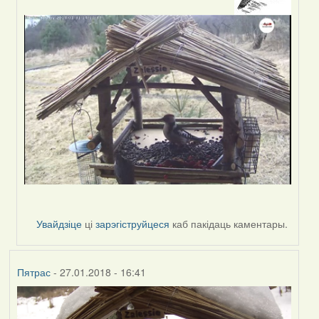
reply
to
by
Harrier
Увайдзіце
ці
зарэгіструйцеся
каб пакідаць каментары.
Пятрас
- 27.01.2018 - 16:41