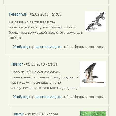
Peregrinus
- 02.02.2018 - 21:08
Не разумно такой вид и так
In
приплюсовывать для кормушки... Так и
reply
беркут над кормушкой пролететь может... и
to
что?!)))
by
Harrier
Увайдзіце
ці
зарэгіструйцеся
каб пакідаць каментары.
Harrier
- 02.02.2018 - 21:21
Чаму ж не? Пачулі дзякуючы
In
трансляцыі са сталоўкі, таму і дадаю. А
reply
калі маркут праляціць у поле
to
ахопу камеры, то і яго можна дадаваць.
by
Peregrinus
Увайдзіце
ці
зарэгіструйцеся
каб пакідаць каментары.
aistok
- 03.02.2018 - 15:44