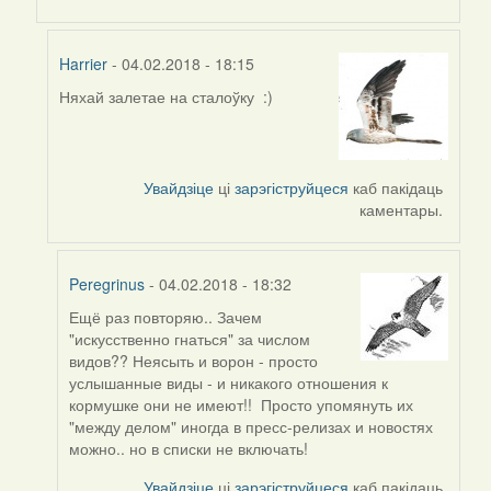
Peregrinus
Harrier
- 04.02.2018 - 18:15
Няхай залетае на сталоўку :)
In
reply
to
by
Увайдзіце
ці
зарэгіструйцеся
каб пакідаць
Peregrinus
каментары.
Peregrinus
- 04.02.2018 - 18:32
Ещё раз повторяю.. Зачем
In
"искусственно гнаться" за числом
reply
видов?? Неясыть и ворон - просто
to
услышанные виды - и никакого отношения к
by
кормушке они не имеют!! Просто упомянуть их
Harrier
"между делом" иногда в пресс-релизах и новостях
можно.. но в списки не включать!
Увайдзіце
ці
зарэгіструйцеся
каб пакідаць