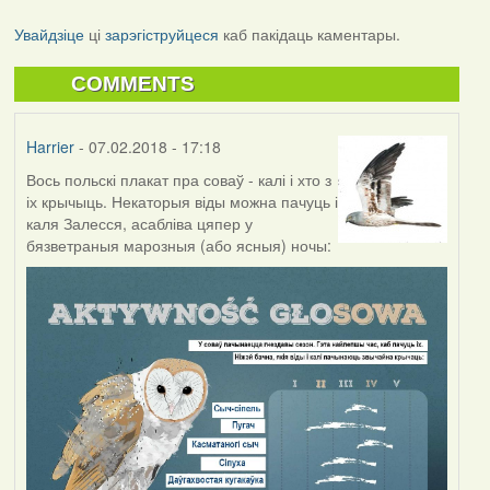
Увайдзіце
ці
зарэгіструйцеся
каб пакідаць каментары.
COMMENTS
Harrier
- 07.02.2018 - 17:18
Вось польскі плакат пра соваў - калі і хто з
іх крычыць. Некаторыя віды можна пачуць і
каля Залесся, асабліва цяпер у
бязветраныя марозныя (або ясныя) ночы: