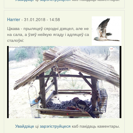
Harrier
- 31.01.2018 - 14:58
Цікава - прыляцеў сярэдні дзяцел, але не
на сала, а ўзяў нейкую ягаду і адляцеў са
сталоўкі:
Увайдзіце
ці
зарэгіструйцеся
каб пакідаць каментары.