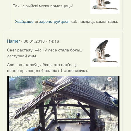
reply
Так і сірыйскі можа прыляцець!
to
by
Увайдзіце
ці
зарэгіструйцеся
каб пакідаць каментары.
Feather
Harrier
- 30.01.2018 - 14:16
Снег растаяў, +4с і ў лесе стала больш
даступнай ежы.
Але і на сталоўцы ёсць што пад'есці-
цяпер прыляцелі 4 вялікіх і 1 сіняя сінічка: