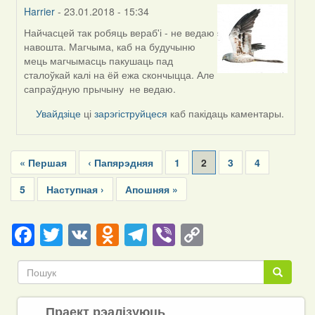
Harrier
- 23.01.2018 - 15:34
Найчасцей так робяць вераб'і - не ведаю
In
навошта. Магчыма, каб на будучыню
reply
мець магчымасць пакушаць пад
to
сталоўкай калі на ёй ежа скончыцца. Але
by
сапраўдную прычыну не ведаю.
ina
(госць)
Увайдзіце
ці
зарэгіструйцеся
каб пакідаць каментары.
Pagination
First
« Першая
Previous
‹ Папярэдняя
Page
1
Current
2
Page
3
Page
4
page
page
page
Page
5
Next
Наступная ›
Last
Апошняя »
page
page
Facebook
Twitter
VK
Odnoklassniki
Telegram
Viber
Copy
Link
Пошук
Пошук
Праект рэалізуюць