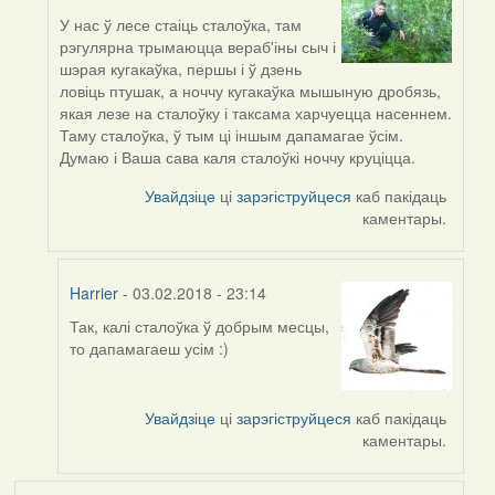
У нас ў лесе стаіць сталоўка, там
In
рэгулярна трымаюцца вераб'іны сыч і
reply
шэрая кугакаўка, першы і ў дзень
to
ловіць птушак, а ноччу кугакаўка мышыную дробязь,
by
якая лезе на сталоўку і таксама харчуецца насеннем.
Harrier
Таму сталоўка, ў тым ці іншым дапамагае ўсім.
Думаю і Ваша сава каля сталоўкі ноччу круціцца.
Увайдзіце
ці
зарэгіструйцеся
каб пакідаць
каментары.
Harrier
- 03.02.2018 - 23:14
Так, калі сталоўка ў добрым месцы,
In
то дапамагаеш усім :)
reply
to
by
Увайдзіце
ці
зарэгіструйцеся
каб пакідаць
aistok
каментары.