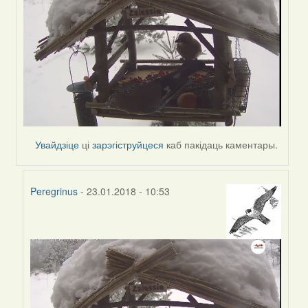
Увайдзіце
ці
зарэгіструйцеся
каб пакідаць каментары.
Peregrinus
- 23.01.2018 - 10:53
In
reply
to
by
Peregrinus