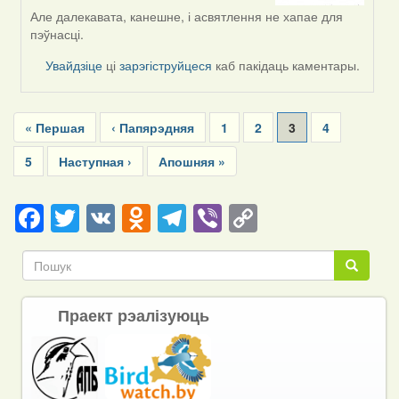
by
Але далекавата, канешне, і асвятлення не хапае для
RobinZone
пэўнасці.
Увайдзіце
ці
зарэгіструйцеся
каб пакідаць каментары.
Pagination
First
« Першая
Previous
‹ Папярэдняя
Page
1
Page
2
Current
3
Page
4
page
page
page
Page
5
Next
Наступная ›
Last
Апошняя »
page
page
Facebook
Twitter
VK
Odnoklassniki
Telegram
Viber
Copy
Link
Пошук
Пошук
Праект рэалізуюць