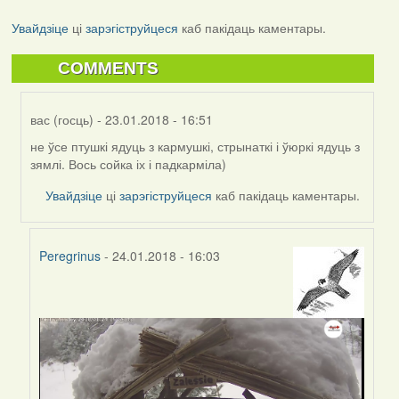
Увайдзіце
ці
зарэгіструйцеся
каб пакідаць каментары.
COMMENTS
вас (госць)
- 23.01.2018 - 16:51
не ўсе птушкі ядуць з кармушкі, стрынаткі і ўюркі ядуць з
In
зямлі. Вось сойка іх і падкарміла)
reply
to
Увайдзіце
ці
зарэгіструйцеся
каб пакідаць каментары.
by
ina
(госць)
Peregrinus
- 24.01.2018 - 16:03
In
reply
to
by
вас
(госць)