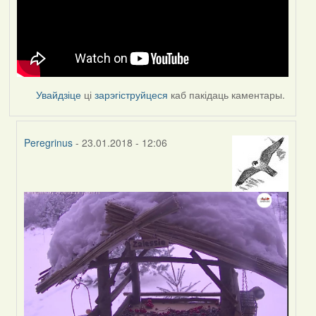
Увайдзіце
ці
зарэгіструйцеся
каб пакідаць каментары.
Peregrinus
- 23.01.2018 - 12:06
In
reply
to
by
Feather