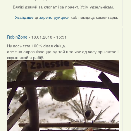
Вялікі дзякуй за клопат і за праект. Усім удзельнікам.
In
reply
Увайдзіце
ці
зарэгіструйцеся
каб пакідаць каментары.
to
by
Harrier
RobinZone
- 18.01.2018 - 15:51
Ну вось гэта 100% сівая сініца.
але яна адрозніваецца ад той што час ад часу прылятае і
скрын якой я рабіў.