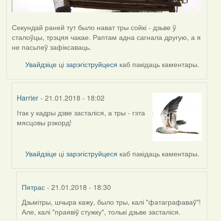
Секундай раней тут было нават тры сойкі - дзьве ў
сталоўцы, трэцяя чакае. Раптам адна сагнала другую, а я
не пасьпеў зафіксаваць.
Увайдзіце
ці
зарэгіструйцеся
каб пакідаць каментары.
Harrier
- 21.01.2018 - 18:02
Ітак у кадры дзве засталіся, а тры - гэта
In
мясцовы рэкорд!
reply
to
by
Увайдзіце
ці
зарэгіструйцеся
каб пакідаць каментары.
Пятрас
Пятрас
- 21.01.2018 - 18:30
Дзьмітры, шчыра кажу, было тры, калі "фатаграфаваў"!
In
Але, калі "праявіў стужку", толькі дзьве засталіся.
reply