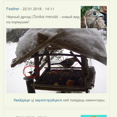
Feather
- 22.01.2018 - 14:11
Чёрный дрозд (
Turdus merula
) - новый вид
на кормушке!
Увайдзіце
ці
зарэгіструйцеся
каб пакідаць каментары.