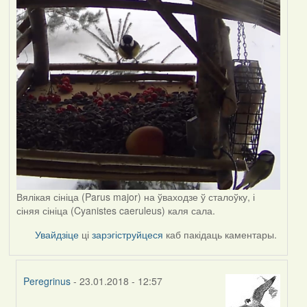
Вялікая сініца (Parus major) на ўваходзе ў сталоўку, і
сіняя сініца (Cyanistes caeruleus) каля сала.
Увайдзіце
ці
зарэгіструйцеся
каб пакідаць каментары.
Peregrinus
- 23.01.2018 - 12:57