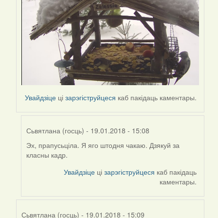
Увайдзіце
ці
зарэгіструйцеся
каб пакідаць каментары.
Сьвятлана (госць)
- 19.01.2018 - 15:08
Эх, прапусьціла. Я яго штодня чакаю. Дзякуй за
In
класны кадр.
reply
to
Увайдзіце
ці
зарэгіструйцеся
каб пакідаць
by
каментары.
Peregrinus
Сьвятлана (госць)
- 19.01.2018 - 15:09