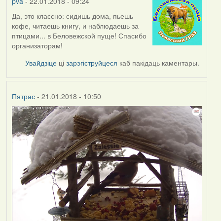
pva
- 22.01.2018 - 09:24
Да, это классно: сидишь дома, пьешь
кофе, читаешь книгу, и наблюдаешь за
птицами... в Беловежской пуще! Спасибо
организаторам!
Увайдзіце
ці
зарэгіструйцеся
каб пакідаць каментары.
Пятрас
- 21.01.2018 - 10:50