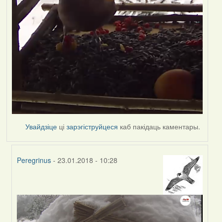
Увайдзіце
ці
зарэгіструйцеся
каб пакідаць каментары.
Peregrinus
- 23.01.2018 - 10:28
In
reply
to
by
RobinZone