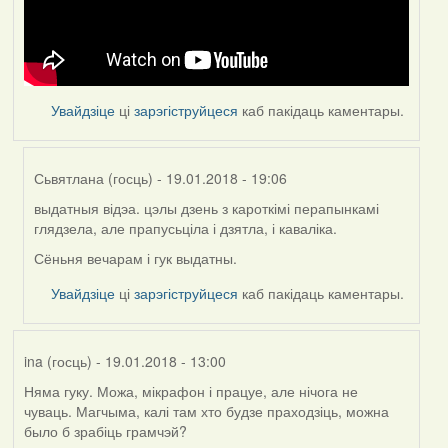
Увайдзіце
ці
зарэгіструйцеся
каб пакідаць каментары.
Сьвятлана (госць)
- 19.01.2018 - 19:06
выдатныя відэа. цэлы дзень з кароткімі перапынкамі
In
глядзела, але прапусьціла і дзятла, і каваліка.
reply
to
Сёньня вечарам і гук выдатны.
by
Увайдзіце
ці
зарэгіструйцеся
каб пакідаць каментары.
Feather
ina (госць)
- 19.01.2018 - 13:00
Няма гуку. Можа, мікрафон і працуе, але нічога не
чуваць. Магчыма, калі там хто будзе праходзіць, можна
было б зрабіць грамчэй?