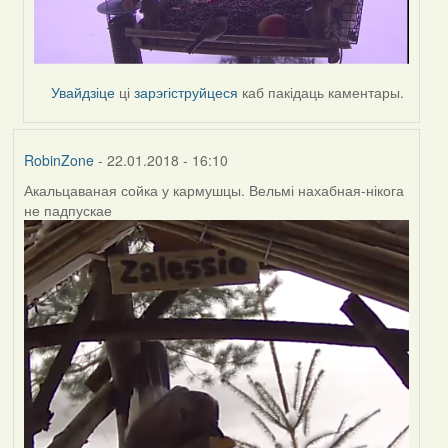
Увайдзіце
ці
зарэгіструйцеся
каб пакідаць каментары.
RobinZone
- 22.01.2018 - 16:10
Акальцаваная сойка у кармушцы. Вельмі нахабная-нікога
не падпускае