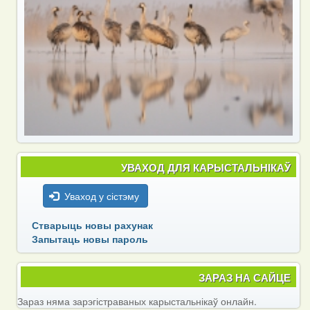
УВАХОД ДЛЯ КАРЫСТАЛЬНІКАЎ
Уваход у сістэму
Стварыць новы рахунак
Запытаць новы пароль
ЗАРАЗ НА САЙЦЕ
Зараз няма зарэгістраваных карыстальнікаў онлайн.