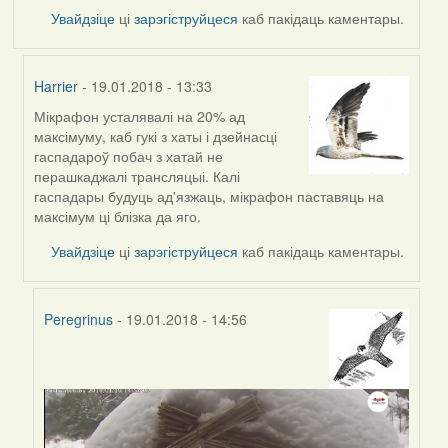
Увайдзіце
ці
зарэгіструйцеся
каб пакідаць каментары.
Harrier
- 19.01.2018 - 13:33
Мікрафон усталявалі на 20% ад
In
максімуму, каб гукі з хаты і дзейнасці
reply
гаспадароў побач з хатай не
to
перашкаджалі трансляцыі. Калі
by
гаспадары будуць ад'язжаць, мікрафон паставяць на
ina
максімум ці блізка да яго.
(госць)
Увайдзіце
ці
зарэгіструйцеся
каб пакідаць каментары.
Peregrinus
- 19.01.2018 - 14:56
In
reply
to
by
Harrier