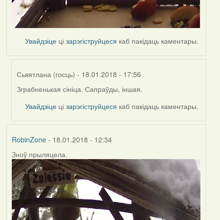
Увайдзіце
ці
зарэгіструйцеся
каб пакідаць каментары.
Сьвятлана (госць)
- 18.01.2018 - 17:56
Зграбненькая сініца. Сапраўды, іншая.
In
reply
Увайдзіце
ці
зарэгіструйцеся
каб пакідаць каментары.
to
by
RobinZone
RobinZone
- 18.01.2018 - 12:34
Зноў прыляцела.