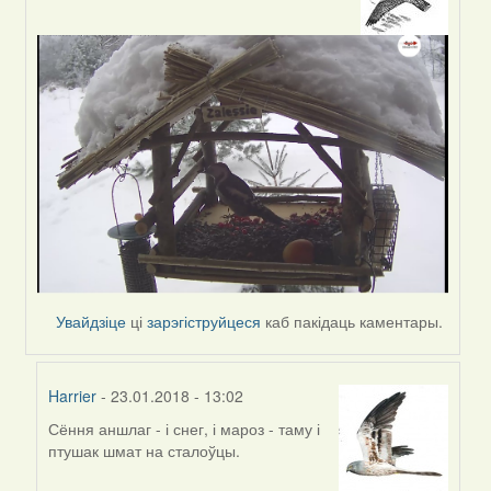
In
reply
to
by
Пятрас
Увайдзіце
ці
зарэгіструйцеся
каб пакідаць каментары.
Harrier
- 23.01.2018 - 13:02
Сёння аншлаг - і снег, і мароз - таму і
In
птушак шмат на сталоўцы.
reply
to