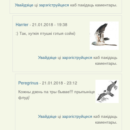
to
Увайдзіце
ці
зарэгіструйцеся
каб пакідаць каментары.
by
Harrier
Harrier
- 21.01.2018 - 19:38
:) Так, хуткія птушкі гэтыя сойкі)
In
reply
to
by
Увайдзіце
ці
зарэгіструйцеся
каб пакідаць
Пятрас
каментары.
Peregrinus
- 21.01.2018 - 23:12
Кожны дзень па тры бывае!!! прыпыніце
In
флуд!
reply
to
by
Увайдзіце
ці
зарэгіструйцеся
каб пакідаць
Harrier
каментары.