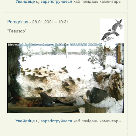
Увайдзіце
ці
зарэгіструйцеся
каб пакідаць каментары.
Peregrinus
- 28.01.2021 - 10:31
"Ревизор"
Увайдзіце
ці
зарэгіструйцеся
каб пакідаць каментары.