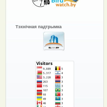
Тэхнічная падтрымка