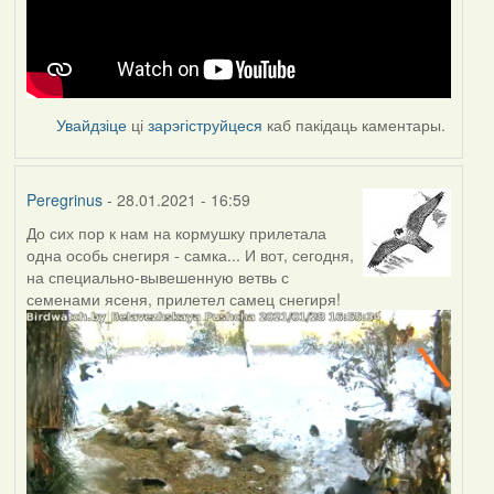
Увайдзіце
ці
зарэгіструйцеся
каб пакідаць каментары.
Peregrinus
- 28.01.2021 - 16:59
До сих пор к нам на кормушку прилетала
одна особь снегиря - самка... И вот, сегодня,
на специально-вывешенную ветвь с
семенами ясеня, прилетел самец снегиря!