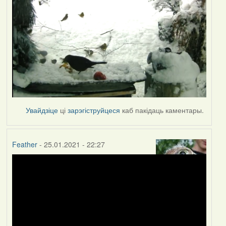
Увайдзіце
ці
зарэгіструйцеся
каб пакідаць каментары.
Feather
- 25.01.2021 - 22:27