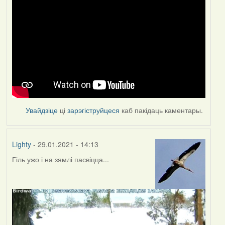
Увайдзіце
ці
зарэгіструйцеся
каб пакідаць каментары.
Lighty
- 29.01.2021 - 14:13
Гіль ужо і на зямлі пасвіцца...