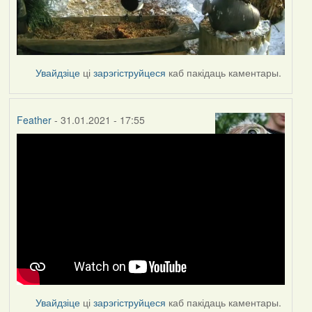
Увайдзіце
ці
зарэгіструйцеся
каб пакідаць каментары.
Feather
- 31.01.2021 - 17:55
Увайдзіце
ці
зарэгіструйцеся
каб пакідаць каментары.