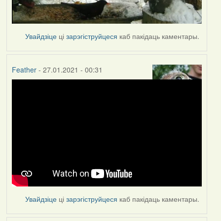
Увайдзіце
ці
зарэгіструйцеся
каб пакідаць каментары.
Feather
- 27.01.2021 - 00:31
Увайдзіце
ці
зарэгіструйцеся
каб пакідаць каментары.