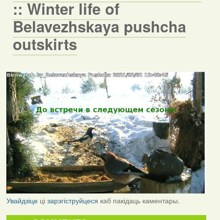
:: Winter life of
Belavezhskaya pushcha
outskirts
Увайдзіце
ці
зарэгіструйцеся
каб пакідаць каментары.