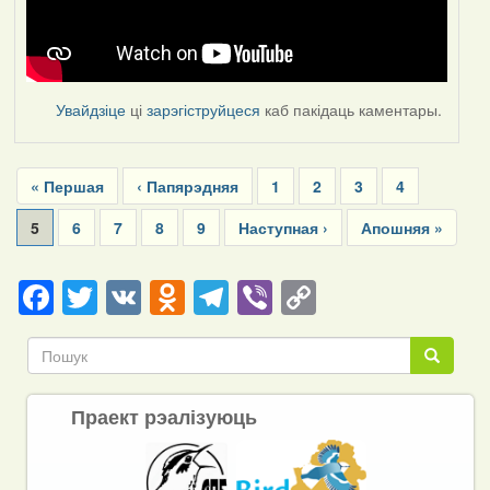
Увайдзіце
ці
зарэгіструйцеся
каб пакідаць каментары.
Pagination
First
« Першая
Previous
‹ Папярэдняя
Page
1
Page
2
Page
3
Page
4
page
page
Current
5
Page
6
Page
7
Page
8
Page
9
Next
Наступная ›
Last
Апошняя »
page
page
page
Facebook
Twitter
VK
Odnoklassniki
Telegram
Viber
Copy
Link
Пошук
Пошук
Праект рэалізуюць