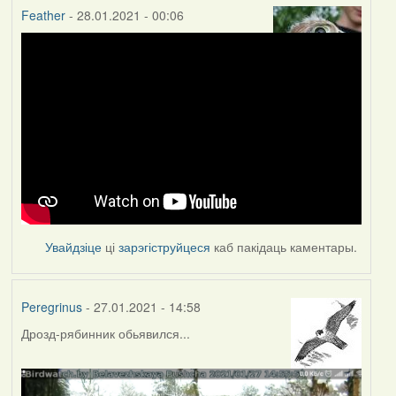
Feather
- 28.01.2021 - 00:06
Увайдзіце
ці
зарэгіструйцеся
каб пакідаць каментары.
Peregrinus
- 27.01.2021 - 14:58
Дрозд-рябинник обьявился...