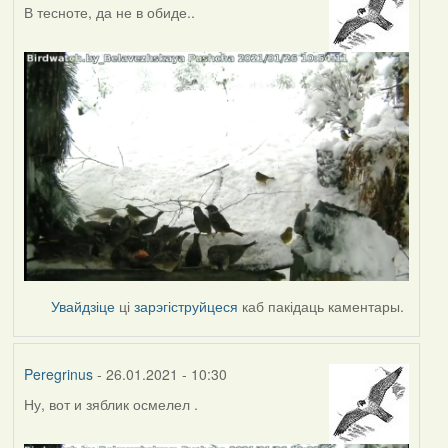
В тесноте, да не в обиде..
Увайдзіце
ці
зарэгіструйцеся
каб пакідаць каментары.
Peregrinus
- 26.01.2021 - 10:30
Ну, вот и зяблик осмелел .