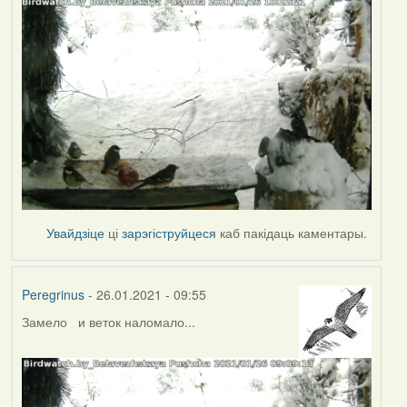
Увайдзіце
ці
зарэгіструйцеся
каб пакідаць каментары.
Peregrinus
- 26.01.2021 - 09:55
Замело и веток наломало...