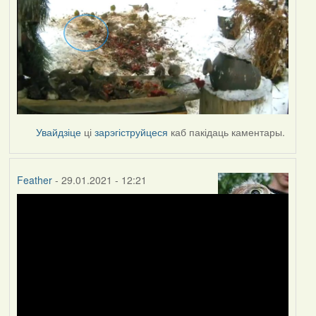
Увайдзіце
ці
зарэгіструйцеся
каб пакідаць каментары.
Feather
- 29.01.2021 - 12:21