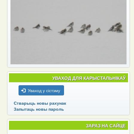
УВАХОД ДЛЯ КАРЫСТАЛЬНІКАЎ
Уваход у сістэму
Стварыць новы рахунак
Запытаць новы пароль
ЗАРАЗ НА САЙЦЕ