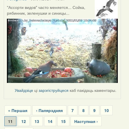
"Ассорти видов" часто меняется... Сойка,
рябинник, зеленушки и синицы...
Увайдзіце
ці
зарэгіструйцеся
каб пакідаць каментары.
Pagination
First
« Першая
Previous
‹ Папярэдняя
Page
7
Page
8
Page
9
Page
10
page
page
Current
11
Page
12
Page
13
Page
14
Page
15
Next
Наступная ›
page
page