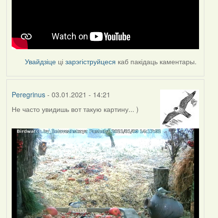
Увайдзіце
ці
зарэгіструйцеся
каб пакідаць каментары.
Peregrinus
- 03.01.2021 - 14:21
Не часто увидишь вот такую картину... )