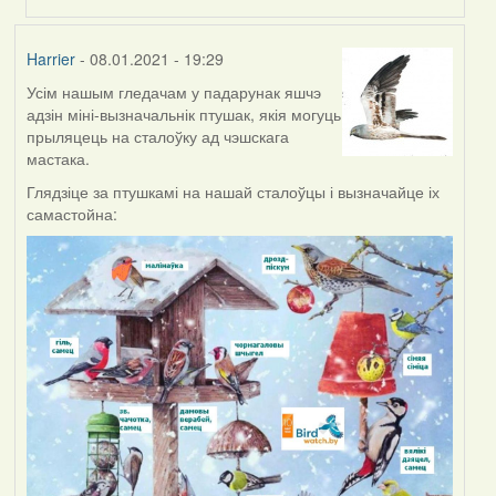
Harrier
- 08.01.2021 - 19:29
Усім нашым гледачам у падарунак яшчэ
адзін міні-вызначальнік птушак, якія могуць
прыляцець на сталоўку ад чэшскага
мастака.
Глядзіце за птушкамі на нашай сталоўцы і вызначайце іх
самастойна: