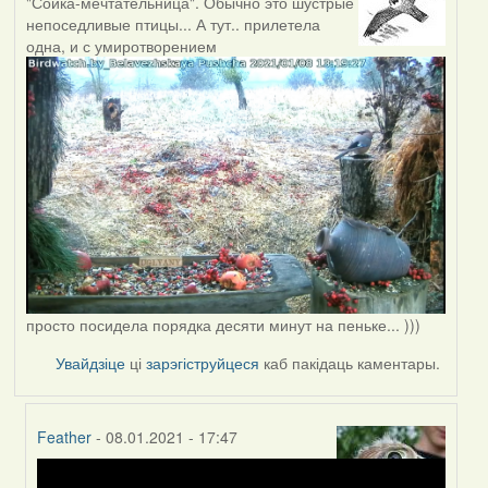
"Сойка-мечтательница". Обычно это шустрые
непоседливые птицы... А тут.. прилетела
одна, и с умиротворением
просто посидела порядка десяти минут на пеньке... )))
Увайдзіце
ці
зарэгіструйцеся
каб пакідаць каментары.
Feather
- 08.01.2021 - 17:47
In