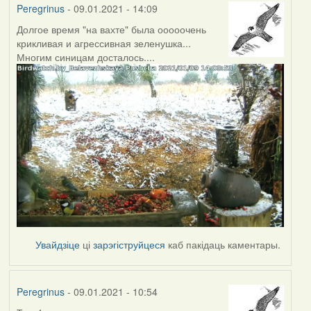
Peregrinus
- 09.01.2021 - 14:09
Долгое время "на вахте" была ооооочень
крикливая и агрессивная зеленушка...
Многим синицам досталось....
Увайдзіце
ці
зарэгіструйцеся
каб пакідаць каментары.
Peregrinus
- 09.01.2021 - 10:54