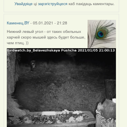
Увайдзіце
ці
зарэгіструйцеся
каб пакідаць каментары.
Каменец.BY
- 05.01.2021 - 21:28
Нижний левый угол - от таких обильных
харчей скоро мышей здесь будет больше,
чем птиц. ))