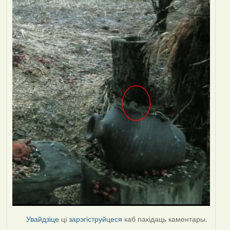
Увайдзіце
ці
зарэгіструйцеся
каб пакідаць каментары.