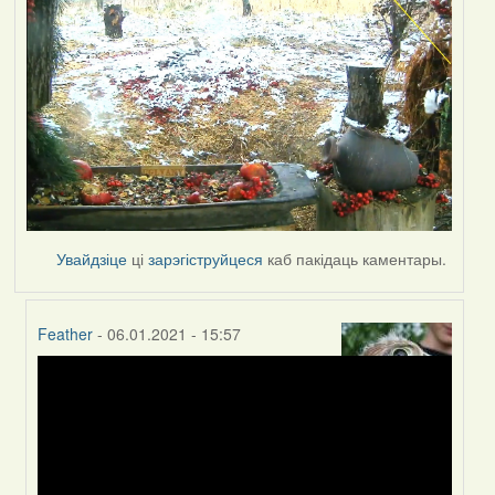
Увайдзіце
ці
зарэгіструйцеся
каб пакідаць каментары.
Feather
- 06.01.2021 - 15:57
In
reply
to
by
Peregrinus