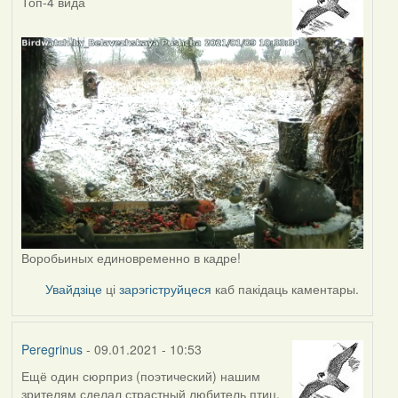
Топ-4 вида
Воробьиных единовременно в кадре!
Увайдзіце
ці
зарэгіструйцеся
каб пакідаць каментары.
Peregrinus
- 09.01.2021 - 10:53
Ещё один сюрприз (поэтический) нашим
зрителям сделал страстный любитель птиц,