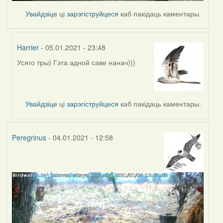
Увайдзіце
ці
зарэгіструйцеся
каб пакідаць каментары.
Harrier
- 05.01.2021 - 23:48
Усяго тры) Гэта адной саве нанач)))
In
reply
to
by
Увайдзіце
ці
зарэгіструйцеся
каб пакідаць каментары.
Каменец.BY
Peregrinus
- 04.01.2021 - 12:58