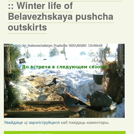
:: Winter life of
Belavezhskaya pushcha
outskirts
Увайдзіце
ці
зарэгіструйцеся
каб пакідаць каментары.