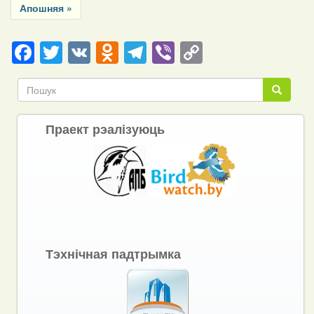
Last
Апошняя »
page
Facebook
Twitter
VK
Odnoklassniki
Telegram
Viber
Copy
Link
Пошук
Пошук
Праект рэалізуюць
Тэхнічная падтрымка