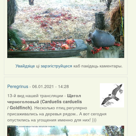
Увайдзіце
ці
зарэгіструйцеся
каб пакідаць каментары.
Peregrinus
- 06.01.2021 - 14:28
13-й вид нашей трансляции -
Щегол
черноголовый (Carduelis carduelis
/ Goldfinch)
. Несколько птиц регулярно
присаживались на деревья рядом.. А вот сегодня
опустились на угощения именно для них! )))