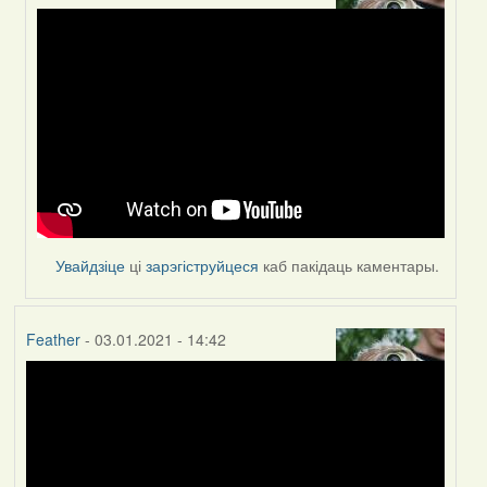
In
reply
to
by
Peregrinus
Увайдзіце
ці
зарэгіструйцеся
каб пакідаць каментары.
Feather
- 03.01.2021 - 14:42