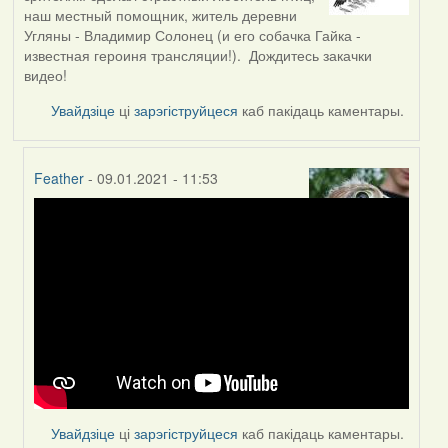
наш местный помощник, житель деревни
Угляны - Владимир Солонец (и его собачка Гайка -
известная героиня трансляции!). Дождитесь закачки
видео!
Увайдзіце
ці
зарэгіструйцеся
каб пакідаць каментары.
Feather
- 09.01.2021 - 11:53
In
reply
to
by
Peregrinus
Увайдзіце
ці
зарэгіструйцеся
каб пакідаць каментары.