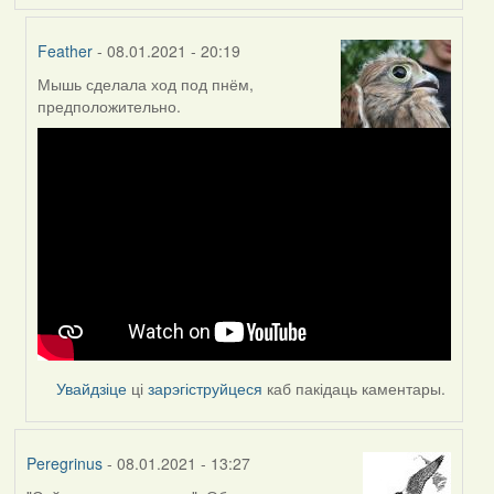
Feather
- 08.01.2021 - 20:19
Мышь сделала ход под пнём,
In
предположительно.
reply
to
by
Lighty
Увайдзіце
ці
зарэгіструйцеся
каб пакідаць каментары.
Peregrinus
- 08.01.2021 - 13:27