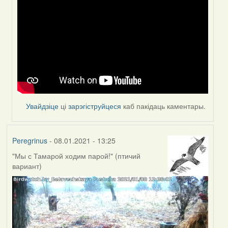
reply
to
by
Peregrinus
Увайдзіце
ці
зарэгіструйцеся
каб пакідаць каментары.
Peregrinus
- 08.01.2021 - 13:25
"Мы с Тамарой ходим парой!" (птичий
вариант)