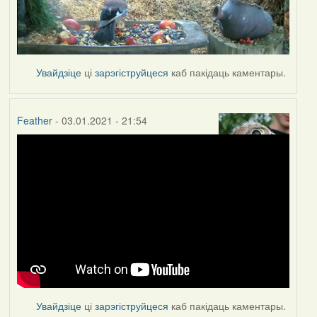
Увайдзіце
ці
зарэгіструйцеся
каб пакідаць каментары.
Feather
- 03.01.2021 - 21:54
Увайдзіце
ці
зарэгіструйцеся
каб пакідаць каментары.