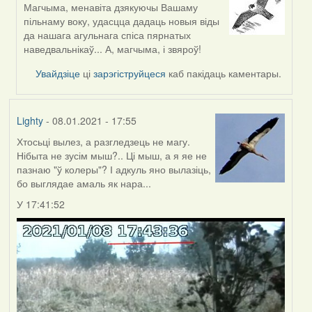
Магчыма, менавіта дзякуючы Вашаму
In
пільнаму воку, удасцца дадаць новыя віды
reply
да нашага агульнага спіса пярнатых
to
наведвальнікаў... А, магчыма, і звяроў!
by
Harrier
Увайдзіце
ці
зарэгіструйцеся
каб пакідаць каментары.
Lighty
- 08.01.2021 - 17:55
Хтосьці вылез, а разгледзець не магу.
Нібыта не зусім мыш?.. Ці мыш, а я яе не
пазнаю "ў колеры"? І адкуль яно вылазіць,
бо выглядае амаль як нара...
У 17:41:52