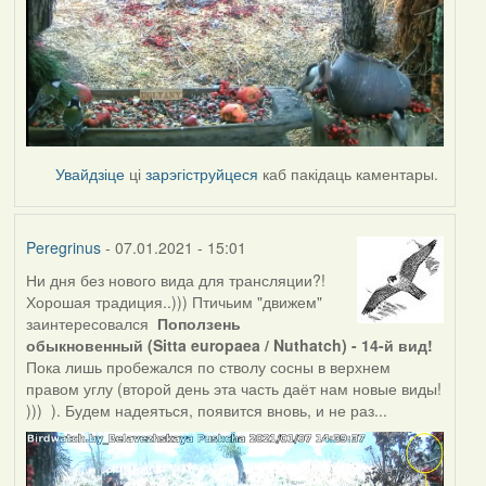
Увайдзіце
ці
зарэгіструйцеся
каб пакідаць каментары.
Peregrinus
- 07.01.2021 - 15:01
Ни дня без нового вида для трансляции?!
Хорошая традиция..))) Птичьим "движем"
заинтересовался
Поползень
обыкновенный (Sitta europaea / Nuthatch) - 14-й вид!
Пока лишь пробежался по стволу сосны в верхнем
правом углу (второй день эта часть даёт нам новые виды!
))) ). Будем надеяться, появится вновь, и не раз...