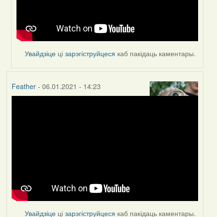
Увайдзіце
ці
зарэгіструйцеся
каб пакідаць каментары.
Feather
- 06.01.2021 - 14:23
Увайдзіце
ці
зарэгіструйцеся
каб пакідаць каментары.