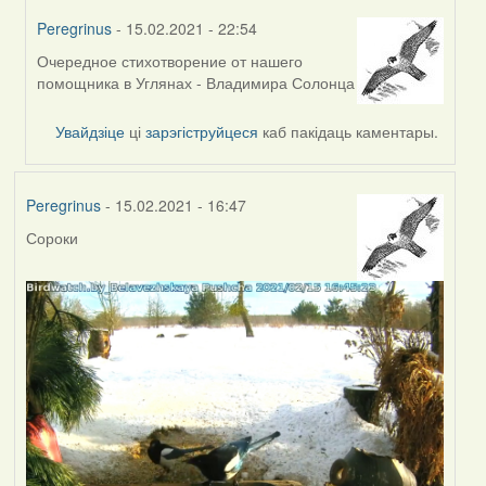
Peregrinus
- 15.02.2021 - 22:54
Очередное стихотворение от нашего
In
помощника в Углянах - Владимира Солонца
reply
to
Увайдзіце
ці
зарэгіструйцеся
каб пакідаць каментары.
by
Feather
Peregrinus
- 15.02.2021 - 16:47
Сороки