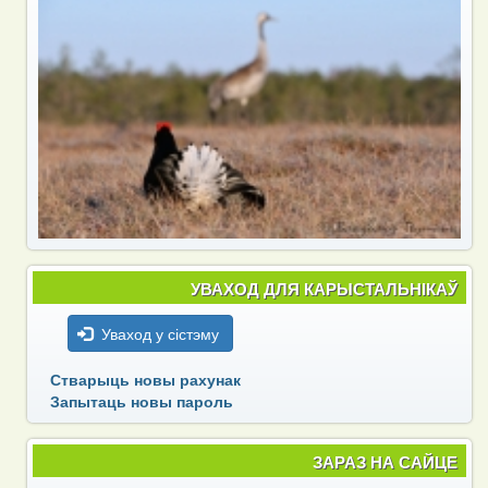
УВАХОД ДЛЯ КАРЫСТАЛЬНІКАЎ
Уваход у сістэму
Стварыць новы рахунак
Запытаць новы пароль
ЗАРАЗ НА САЙЦЕ