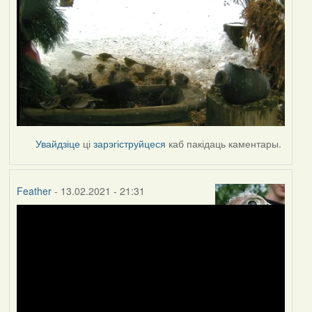
Увайдзіце
ці
зарэгіструйцеся
каб пакідаць каментары.
Feather
- 13.02.2021 - 21:31