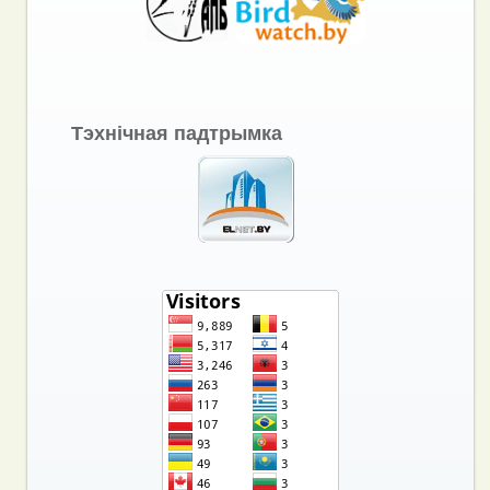
Тэхнічная падтрымка