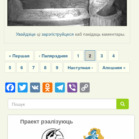
Увайдзіце
ці
зарэгіструйцеся
каб пакідаць каментары.
Pagination
First
« Першая
Previous
‹ Папярэдняя
Page
1
Current
2
Page
3
Page
4
page
page
page
Page
5
Page
6
Page
7
Page
8
Page
9
Next
Наступная ›
Last
Апошняя »
page
page
Facebook
Twitter
VK
Odnoklassniki
Telegram
Viber
Copy
Link
Пошук
Пошук
Праект рэалізуюць