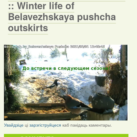
:: Winter life of
Belavezhskaya pushcha
outskirts
Увайдзіце
ці
зарэгіструйцеся
каб пакідаць каментары.