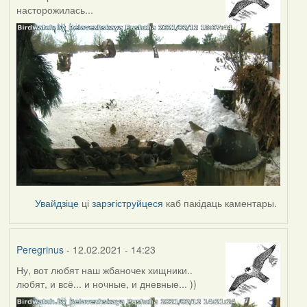
насторожилась...
Увайдзіце
ці
зарэгіструйцеся
каб пакідаць каментары.
Peregrinus
- 12.02.2021 - 14:23
Ну, вот любят наш жбаночек хищники..
любят, и всё... и ночные, и дневные... ))