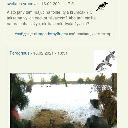
svetlana vranova
- 16.02.2021 - 17:51
A što jany tam majuc na fonie, tyja krumčaki? Ci
taksama vy ich padkormlivaiecie? Abo tam niešta
naturalnaha liažyc, niejkaja miertvaja žyviola?
Увайдзіце
ці
зарэгіструйцеся
каб пакідаць каментары.
Peregrinus
- 16.02.2021 - 18:51
In
reply
to
by
svetlana
vranova