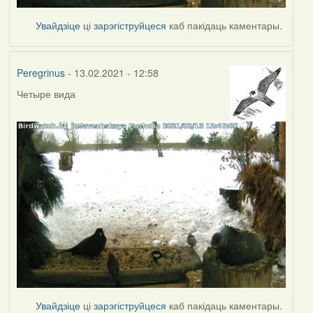
Увайдзіце
ці
зарэгіструйцеся
каб пакідаць каментары.
Peregrinus
- 13.02.2021 - 12:58
Четыре вида
Увайдзіце
ці
зарэгіструйцеся
каб пакідаць каментары.