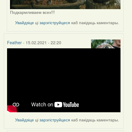
Подкармливаем всех!!!
Увайдзіце
ці
зарэгіструйцеся
каб пакідаць каментары.
Feather
- 15.02.2021 - 22:20
Увайдзіце
ці
зарэгіструйцеся
каб пакідаць каментары.