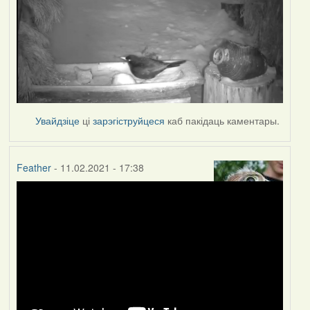
Увайдзіце
ці
зарэгіструйцеся
каб пакідаць каментары.
Feather
- 11.02.2021 - 17:38