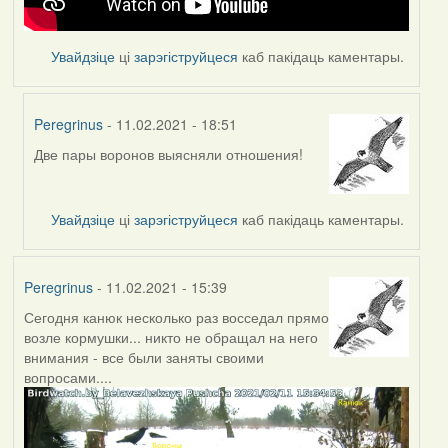
Увайдзіце
ці
зарэгіструйцеся
каб пакідаць каментары.
Peregrinus
- 11.02.2021 - 18:51
Две пары воронов выясняли отношения!
In
reply
to
Увайдзіце
ці
зарэгіструйцеся
каб пакідаць каментары.
by
Feather
Peregrinus
- 11.02.2021 - 15:39
Сегодня канюк несколько раз восседал прямо
возле кормушки... никто не обращал на него
внимания - все были заняты своими
вопросами....