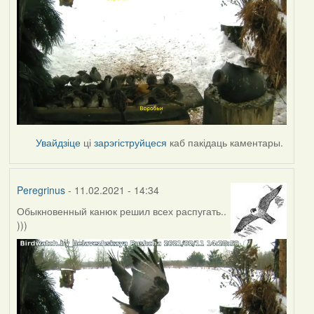
Увайдзіце
ці
зарэгіструйцеся
каб пакідаць каментары.
Peregrinus
- 11.02.2021 - 14:34
Обыкновенный канюк решил всех распугать..
)))