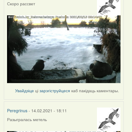
Скоро рассвет
Увайдзіце
ці
зарэгіструйцеся
каб пакідаць каментары.
Peregrinus
- 14.02.2021 - 18:11
Разыгралась метель