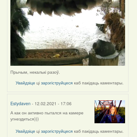
Прычым, некалькі разоў.
Увайдзіце
ці
зарэгіструйцеся
каб пакідаць каментары.
Estydaven
- 12.02.2021 - 17:06
А как он активно пытался на камере
In
угнездиться)))
reply
to
Увайдзіце
ці
зарэгіструйцеся
каб пакідаць каментары.
by