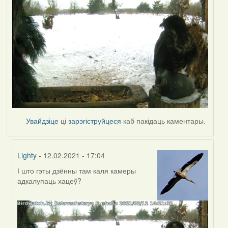
Увайдзіце
ці
зарэгіструйцеся
каб пакідаць каментары.
Lighty
- 12.02.2021 - 17:04
І што гэты дзённы там каля камеры
In
адкалупаць хацеў?
reply
to
by
Peregrinus