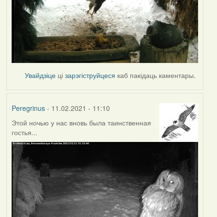
Увайдзіце
ці
зарэгіструйцеся
каб пакідаць каментары.
Peregrinus
- 11.02.2021 - 11:10
Этой ночью у нас вновь была таинственная
гостья...