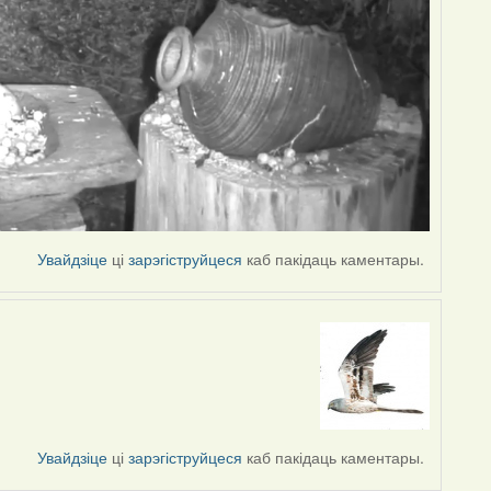
Увайдзіце
ці
зарэгіструйцеся
каб пакідаць каментары.
Увайдзіце
ці
зарэгіструйцеся
каб пакідаць каментары.