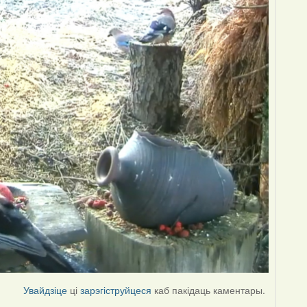
Увайдзіце
ці
зарэгіструйцеся
каб пакідаць каментары.