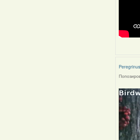
Peregrinu
Попозиров