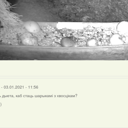
- 03.01.2021 - 11:56
ь дыета, каб стаць шарыкамі з хвосцікам?
)
inus