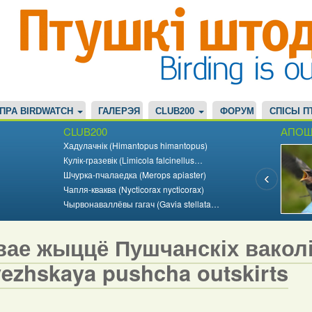
ПРА BIRDWATCH
ГАЛЕРЭЯ
CLUB200
ФОРУМ
СПІСЫ П
CLUB200
АПОШ
Хадулачнік (Himantopus himantopus)
Кулік-гразевік (Limicola falcinellus…
Шчурка-пчалаедка (Merops apiaster)
Чапля-кваква (Nycticorax nycticorax)
Чырвонаваллёвы гагач (Gavia stellata…
ае жыццё Пушчанскіх ваколіц 
vezhskaya pushcha outskirts