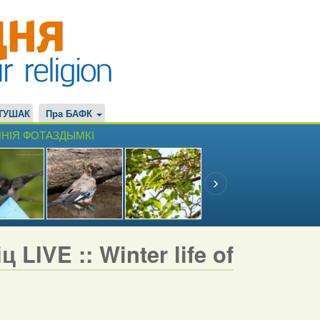
ТУШАК
Пра БАФК
НІЯ ФОТАЗДЫМКІ
LIVE :: Winter life of