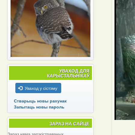
УВАХОД ДЛЯ
КАРЫСТАЛЬНІКАЎ
Уваход у сістэму
Стварыць новы рахунак
Запытаць новы пароль
ЗАРАЗ НА САЙЦЕ
Зараз няма зарэгістраваных