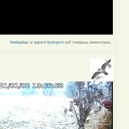
Увайдзіце
ці
зарэгіструйцеся
каб пакідаць каментары.