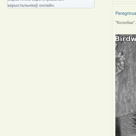
карыстальнікаў онлайн.
Peregrinu
"Колобки"..